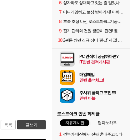
6
성자라도 상대하고 있는 줄 알았나? 벨가르딘 이모저모
7
미니게임하고 보상 받아가자! 마하라카 썸머 캠프 할 일은?
8
후속 조정 나선 로스트아크...기공사, 차원술사 하향
9
잡기 관리와 전원 생존이 관건! 벨가르딘 유물 칭호 획득방법 정리
10
2관문 깨면 신규 장비 ‘완갑’ 지급! 그림자 레이드 벨가르딘 공개
PC 견적이 궁금하다면?
IT인벤 견적게시판
매일매일,
인벤 출석체크!
주사위 굴리고 포인트!
인벤 마블
로스트아크 인벤 화제글
자유게시판
팁과노하우
목록
글쓰기
1
깐부가 배신해서 진짜 혼내주고싶다