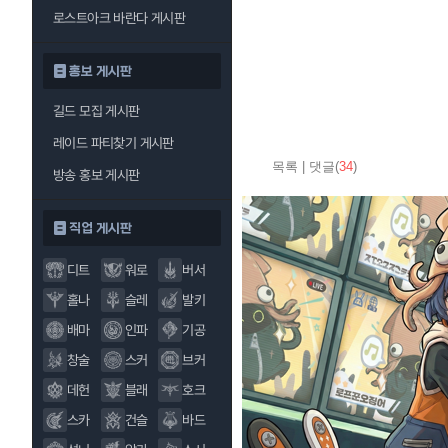
로스트아크 바란다 게시판
홍보 게시판
길드 모집 게시판
레이드 파티찾기 게시판
목록
|
댓글(
34
)
방송 홍보 게시판
직업 게시판
디트
워로
버서
홀나
슬레
발키
배마
인파
기공
창술
스커
브커
데헌
블래
호크
스카
건슬
바드