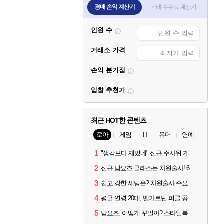
경매 손익 계산기
거래 수수료 계산기
인원 수
거래소 가격
손익 분기점
입찰 추천가
최근 HOT한 콘텐츠
로아
게임
IT
유머
연예
1
"생각보다 재밌네" 신규 주사위 게임 티카투카 호평
2
신규 남요즈 클래스는 차원술사! 6월 20일 로아온 썸머 정리
3
쉽고 강한 세팅은? 차원술사 주요 빌드와 스킬 코드
4
평균 연령 20대, 벨가르딘 퍼클 공대 '영로티'를 만나다
5
남요즈, 어떻게 꾸밀까? 스타일북 인기 차원술사 커스터마이즈