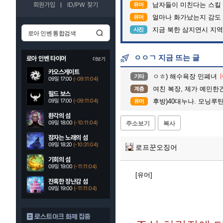
회원가입
ID/PW 찾기
남자들이 미친다는 스킬
유머
얼마나 화가났는지 감도
유머
지금 북한 삼지연시 지역
사진
ㅇㅇㄱ 지금 뜨는 글
로아 인벤 타이머
더보기
카오스게이트
ㅇㅎ) 해수욕장 민폐녀
[
기타
09일 17:00
(-09:11:03)
여친 복장, 제가 예민한
계층
필드 보스
09일 17:00
(-09:11:03)
후방)40대누나. 모닝루
유머
환각의 섬
09일 18:00
(-10:11:03)
주소보기
복사
잠자는 노래의 섬
09일 18:20
(-10:31:03)
로프꾼오징어
기회의 섬
09일 19:00
(-11:11:03)
[유머]
잔혹한 장난감 섬
09일 19:00
(-11:11:03)
로스트아크 화제 집중