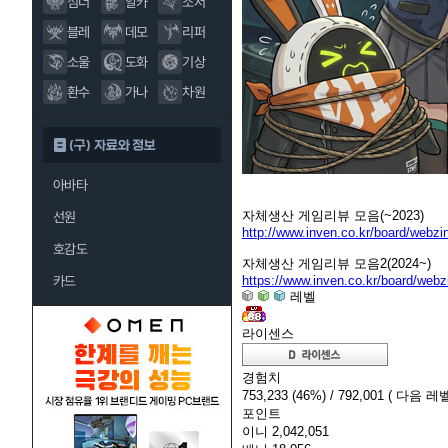
섬너
알카
소서
블레
데모
리퍼
소울
도화
기상
환수
가나
차원
(구) 자료와 정보
아바타
자체생산 게임리뷰 모음(~2023)
선원
http://www.inven.co.kr/board/webz
호감도
자체생산 게임리뷰 모음2(2024~)
https://www.inven.co.kr/board/web
카드
레벨
라이센스
경험치
753,233
(46%)
/ 792,001
( 다음 레벨
포인트
이니
2,042,051