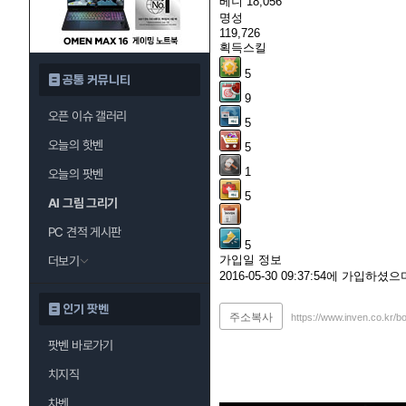
베니
18,056
명성
119,726
획득스킬
5
공통 커뮤니티
9
오픈 이슈 갤러리
5
오늘의 핫벤
5
1
오늘의 팟벤
5
AI 그림 그리기
PC 견적 게시판
5
가입일 정보
더보기
2016-05-30 09:37:54에 가입하
인기 팟벤
주소복사
https://www.inven.co.kr/
팟벤 바로가기
치지직
차벤