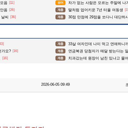
 모음
[11]
차가 없는 사람은 모르는 주말에 나가기
유머
 안옴
[26]
딸처럼 업어키운 7년 터울 여동생
[1
계층
 날씨
[36]
30점 만점에 29점을 쏘다니 대단하시
계층
43]
33살 여자인데 나이 먹고 연애하니까
계층
건가요?
[16]
연금복권 당첨자가 매달 받는다는 알림.
계층
틴
[16]
치과갔는데 원장이 남친 있냐고 물
계층
2026-06-05 09:49