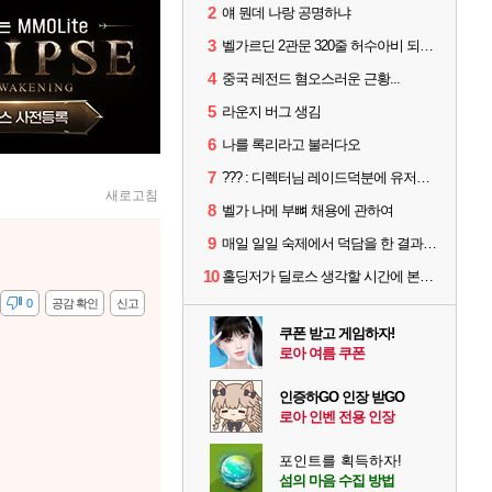
2
얘 뭔데 나랑 공명하냐
3
벨가르딘 2관문 320줄 허수아비 되는 버그ㄷㄷㄷㄷㄷ
4
중국 레전드 혐오스러운 근황...
5
라운지 버그 생김
6
나를 록리라고 불러다오
7
??? : 디렉터님 레이드덕분에 유저들 민심이 좋아졌습니다
새로고침
8
벨가 나메 부뼈 채용에 관하여
9
매일 일일 숙제에서 덕담을 한 결과.png
10
홀딩저가 딜로스 생각할 시간에 본인 스킬 사이클이나 제대로 굴려라
감
0
공감 확인
신고
쿠폰 받고 게임하자!
로아 여름 쿠폰
인증하GO 인장 받GO
로아 인벤 전용 인장
포인트를 획득하자!
섬의 마음 수집 방법