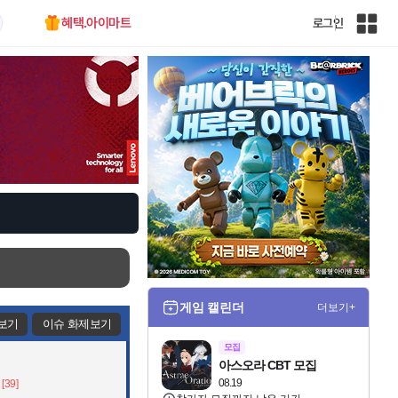
혜택.아이마트
로그인
인
벤
전
체
사
이
트
맵
게임 캘린더
더보기+
보기
이슈 화제보기
모집
아스오라 CBT 모집
08.19
[39]