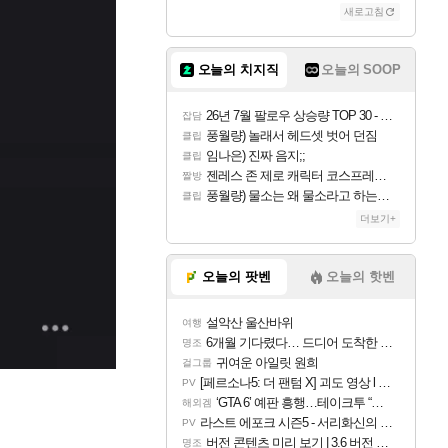
새로고침
오늘의 치지직
오늘의 SOOP
26년 7월 팔로우 상승량 TOP 30 - 월간 치지직
잡담
풍월량) 놀래서 헤드셋 벗어 던짐
클립
임나은) 진짜 음지;;
클립
젠레스 존 제로 캐릭터 코스프레한 꽁주
짤방
풍월량) 물소는 왜 물소라고 하는거야? 아! 그만 ㅋㅋ 알았어 ㅋㅋ
클립
더보기+
오늘의 팟벤
오늘의 핫벤
설악산 울산바위
여행
6개월 기다렸다… 드디어 도착한 치사 메신저백! 실물 후기
명조
귀여운 아일릿 원희
걸그룹
[페르소나5: 더 팬텀 X] 괴도 영상 l 타카마키 안·댄싱 스타
PV
‘GTA 6’ 예판 흥행…테이크투 “내부 예상 크게 넘어”
해외겜
라스트 에포크 시즌5 - 서리화신의 분노 티저
PV
버전 콘텐츠 미리 보기 | 3.6 버전 「신기루 속 등불 그림자, 속세에 깃든 검의 결심」이 8월 20일에 업데이트됩니다!
명조