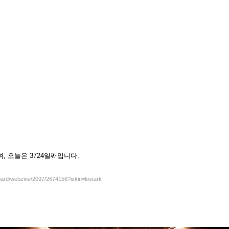
셨으며, 오늘은 3724일째입니다.
board/webzine/2097/2674156?iskin=lostark