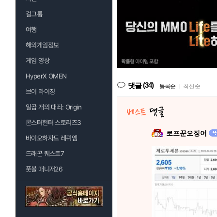
걸그룹
여행
해외게임정보
게임 영상
HyperX OMEN
(34)
댓글
등록순
|
최신순
브이 라이징
일곱 개의 대죄: Origin
몬스터헌터 스토리즈3
로프꾼오징어
바이오하자드 레퀴엠
드래곤 퀘스트7
풋볼 매니저26