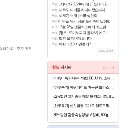
1세대 K7 3.5NA인데 LF쏘나타 2.0NA 기변하면 유류비 절약이 얼마나 될까요..?
차벤
제주도 아이들과 다녀왔습니다.
여행
세계관 소개 | 소명 상인회
명조
'하늘 위의 공포' 도전과제 달성법
비스트
8월 28일 넷플릭스에서 예고편 공개 예정
GTA6
[명조 | 도미노피자 콜라보] 예고
명조
합천 을 다녀왔습니다
여행
아반테 2.0 자연흡기?
차벤
스팸신고
추천 확인
새로고침
핫딜
게시판
더보기+
[마켓비특가+슈퍼적립] DELU 1인소파 1665 카멜 8318.8008, 1인용
[하루특가] 파워에이드 마운틴 블라스트, 900ml, 12개
62%할인 고기중독 매운 돼지갈비찜, 800g, 2개
[하루특가] 신선함을 그대로 엘로우믹스 샐러드, 80g, 7팩
30%할인 감귤숙성양념LA갈비, 500g, 4개