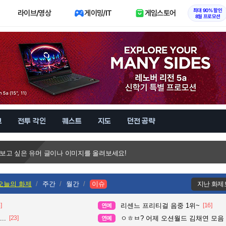
최대 90% 할인
라이브/영상
게이밍/IT
게임스토어
8월 프로모션
브
전투 각인
퀘스트
지도
던전 공략
 보고 싶은 유머 글이나 이미지를 올려보세요!
오늘의 화제
주간
월간
이슈
지난 화제
]
리센느 프리티걸 음중 1위~
[16]
연예
..
[23]
ㅇㅎㅂ? 어제 오션월드 김채연 모음
연예