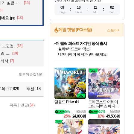
참가자 모집까지 남은 기간
 싫은 이유
[25]
09
16
11
01
5]
Days
Hours
Min
Sec
네요.jpg
[13]
게임 핫딜 (PC/스팀)
스토어+
더 렐릭 퍼스트 가디언 정식 출시
설화x하드코어 액션!
네이버페이 혜택과 만나보세요!
 느낀점.
[15]
베데스다 40주년 기념 할인 중!
....
[19]
베데스다의 명작들을
인벤게임즈 8월 특별 할인!
드래곤소드: 어웨이크닝 입점!
문명 7 특별 할인!
마블 투혼 파이팅 소울즈 정식출시!
귀무자: 검의 길 예약 판매 중!
비스트 오브 리인카네이션 정식 출시!
커세어 코브 출시 기념 할인!
캡콤 프렌차이즈 할인 진행 중!
캡콤 일부 상품 상시 할인
스타워즈 은하계 레이서
로블록스 기프트 카드 공식 입점
어봐서
[7]
40주년 프로모션으로 만나보세요!
인기 퍼블리셔 모음!
스팀으로 만나는 드래곤소드!
조선&고려 DLC 출시 예정
마블 히어로 총 출동&화려한 격투!
10% 할인과
게임프릭 신작 IP
해적'섬'을 발전시키자!
몬헌, 바하 등 인기 IP를
몬헌 와일즈 & 드래곤즈 도그마2
인벤게임즈에서 10% 추가 적립
Robux를 가장 안전하고
최대 90% 할인가를 만나보세요!
네이버혜택과 함께 만나보세요!
50%할인&추가 적립까지!
네이버 포인트 혜택까지!
이니&베니 혜택까지!
네이버 혜택가와 함께 예약하세요!
할인&네이버혜택으로 만나보세요!
할인가에 만나보세요!
일부 에디션 상시 할인!
혜택으로 예약 판매 중
편안하게 충전하세요
오픈이슈갤러리
조회:
22,829
추천:
18
팰월드 Palworld
드래곤소드 어웨이
목록
|
댓글(
34
)
크닝 디럭스 에디션
DragonSword Awake
5%
32,000
10%
55,000
ning Deluxe Edition
25%
24,000원
10%
49,500원