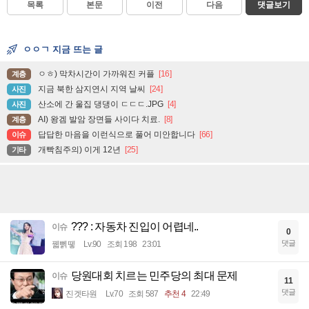
목록
본문
이전
다음
댓글보기
ㅇㅇㄱ 지금 뜨는 글
ㅇㅎ) 막차시간이 가까워진 커플
[16]
계층
지금 북한 삼지연시 지역 날씨
[24]
사진
산소에 간 울집 댕댕이 ㄷㄷㄷ.JPG
[4]
사진
AI) 왕겜 발암 장면들 사이다 치료.
[8]
계층
답답한 마음을 이런식으로 풀어 미안합니다
[66]
이슈
개빡침주의) 이게 12년
[25]
기타
??? : 자동차 진입이 어렵네..
이슈
0
댓글
꿻뻵뗗
Lv.90
조회 198
23:01
당원대회 치르는 민주당의 최대 문제
이슈
11
댓글
진겟타원
Lv.70
조회 587
추천 4
22:49