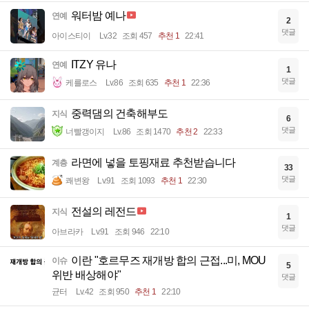
워터밤 예나
연예
2
댓글
아이스티이
Lv.32
조회 457
추천 1
22:41
ITZY 유나
연예
1
댓글
케를로스
Lv.86
조회 635
추천 1
22:36
중력댐의 건축해부도
지식
6
댓글
너빨갱이지
Lv.86
조회 1470
추천 2
22:33
라면에 넣을 토핑재료 추천받습니다
계층
33
댓글
쾌변왕
Lv.91
조회 1093
추천 1
22:30
전설의 레전드
지식
1
댓글
아브라카
Lv.91
조회 946
22:10
이란 "호르무즈 재개방 합의 근접...미, MOU
이슈
5
위반 배상해야"
댓글
균터
Lv.42
조회 950
추천 1
22:10