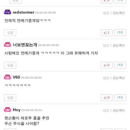
0
0
redstormer
26-06-05 09:50
신고
|
공감 확인
언제적 연예가중계얔ㅋㅋㅋ
답글
1
0
너보면짖는개
26-06-05 09:50
신고
|
공감 확인
사랑해요 연예가중계 ㅋㅋㅋㅋㅋ 아 그래 유쾌하게 가자
답글
0
0
V60
26-06-05 09:50
신고
|
공감 확인
ㅋㅋㅋㅋㅋㅋㅋ
답글
0
0
Hoy
26-06-05 09:51
신고
|
공감 확인
젠슨황이 제로투 춤을 추면
무슨 주식을 사야함?