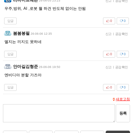
26-06-05 23:23
신고
|
공감 확인
우주,방위, AI ,로봇 뭘 하건 반도체 없이는 안됨
답글
0
0
봄봄봉필
26-06-06 12:35
신고
|
공감 확인
엘지는 끼지도 못하네
답글
0
0
안마길김형준
26-06-06 19:50
신고
|
공감 확인
엔비디아 분할 가즈아
답글
0
0
새로고침
등록