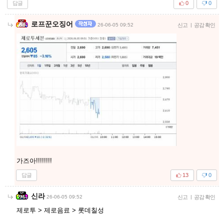
답글
0
0
로프꾼오징어
26-06-05 09:52
신고
|
공감 확인
가즈아!!!!!!!!
답글
13
0
신라
26-06-05 09:52
신고
|
공감 확인
제로투 > 제로음료 > 롯데칠성