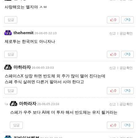
사랑해요는 엘지야 ㅅㅂ
답글
0
0
thehermit
26-06-05 22:13
신고
|
공감 확인
제로투는 한국꺼도 아니자나
답글
0
0
마하라자
26-06-05 23:03
신고
|
공감 확인
스페이스X 상장 하면 반도체 외 주가 많이 떨어 진다는데
스페 주식 살려면 다른거 팔아서 사야 한다고
답글
0
0
마하라자
26-06-05 23:04
신고
|
공감 확인
스페가 우주 보다 AI에 더 투자 해서 반도체는 유지 될거라는
답글
0
0
리바이브헤븐