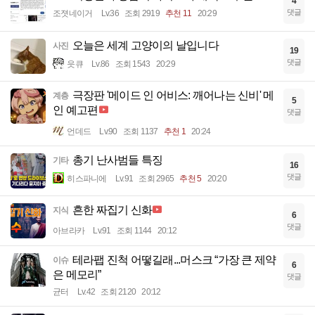
4
댓글
조졋네이거
Lv.36
조회 2919
추천 11
20:29
오늘은 세계 고양이의 날입니다
사진
19
댓글
읏큐
Lv.86
조회 1543
20:29
극장판 '메이드 인 어비스: 깨어나는 신비' 메
계층
5
인 예고편
댓글
언데드
Lv.90
조회 1137
추천 1
20:24
총기 난사범들 특징
기타
16
댓글
히스파니에
Lv.91
조회 2965
추천 5
20:20
흔한 짜집기 신화
지식
6
댓글
아브라카
Lv.91
조회 1144
20:12
테라팹 진척 어떻길래...머스크 “가장 큰 제약
이슈
6
은 메모리”
댓글
균터
Lv.42
조회 2120
20:12