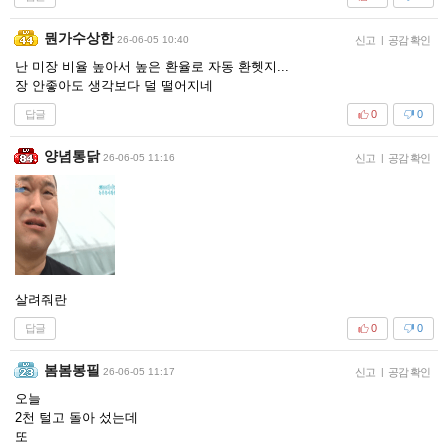
뭔가수상한
26-06-05 10:40
신고
|
공감 확인
난 미장 비율 높아서 높은 환율로 자동 환헷지...
장 안좋아도 생각보다 덜 떨어지네
답글
0
0
양념통닭
26-06-05 11:16
신고
|
공감 확인
살려줘란
답글
0
0
봄봄봉필
26-06-05 11:17
신고
|
공감 확인
오늘
2천 털고 돌아 섰는데
또