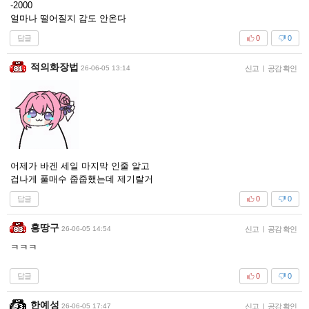
-2000
얼마나 떨어질지 감도 안온다
답글
0
0
적의화장법
26-06-05 13:14
신고
|
공감 확인
어제가 바겐 세일 마지막 인줄 알고
겁나게 풀매수 줍줍했는데 제기랄거
답글
0
0
홍땅구
26-06-05 14:54
신고
|
공감 확인
ㅋㅋㅋ
답글
0
0
한예성
26-06-05 17:47
신고
|
공감 확인