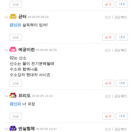
답글
1
0
균터
26-06-05 09:53
신고
|
공감 확인
@신라
설득력이 있어!
답글
0
0
에궁이런
26-06-05 09:55
신고
|
공감 확인
02는 산소
산소는 물이 전기분해될때
수소와 함께나옴.
수소강자 현대차 사시죠
답글
0
0
프리도
26-06-05 10:22
신고
|
공감 확인
@신라
너 국장
답글
0
0
번실험체
26-06-05 10:47
신고
|
공감 확인