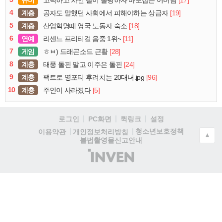
고백하고 차인 딸이 불평하자 바로잡는 어머님
4
계층
[19]
공자도 말했던 사회에서 피해야하는 상급자
5
계층
[18]
산업혁명때 영국 노동자 숙소
6
연예
[11]
리센느 프리티걸 음중 1위~
7
게임
[28]
ㅎㅂ) 드래곤소드 근황
8
계층
[24]
태풍 돌핀 말고 이주은 돌핀
9
계층
[96]
팩트로 영포티 후려치는 20대녀.jpg
10
계층
[5]
주인이 사라졌다
로그인
PC화면
퀵링크
설정
청소년보호정책
이용약관
개인정보처리방침
▲
불법촬영물신고안내
(주)
인
벤