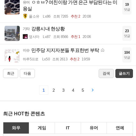
ㅇㅎㅂ? 여친이랑 가면 은근 부담된다는 미
유머
19
용실
댓글
풀소유
Lv.86
조회 7265
추천 2
20:08
강릉시내 현상황
기타
23
댓글
옆사마
Lv.87
조회 8566
추천 1
20:06
민주당 지지자분들 투표한번 부탁
이슈
104
댓글
하루5프로
Lv.50
조회 2613
추천 2
19:59
최근
다음
검색
글쓰기
1
2
3
4
5
최근 HOT한 콘텐츠
와우
게임
IT
유머
연예