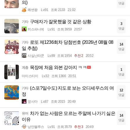
의)
댓글
쾌변왕
Lv.91
조회 2133
21:02
구매자가 잘못했을 것 같은 상황
기타
3
댓글
히스파니에
Lv.91
조회 3959
20:57
로또 제1236회차 당첨번호 (2026년 08월 08
기타
14
일 추첨)
댓글
사실난라쿤
Lv.89
조회 1954
추천 2
20:52
목장에 처음 와본 강아지 ㅋㅋ
계층
1
댓글
아이스티이
Lv.32
조회 1366
20:51
(스포?일수도) 지도로 보는 오디세우스의 여
기타
12
정
댓글
옆사마
Lv.87
조회 2015
20:49
차가 없는 사람은 모르는 주말에 나가기 싫은
유머
14
이유
댓글
낭만블루스
Lv.91
조회 3579
추천 3
20:49