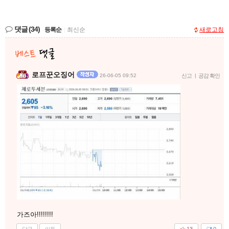
댓글
(34)
등록순
|
최신순
새로고침
로프꾼오징어
26-06-05 09:52
신고
|
공감 확인
가즈아!!!!!!!!
답글
이동