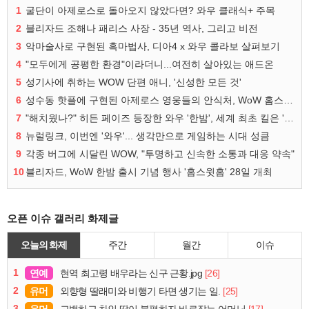
1
굴단이 아제로스로 돌아오지 않았다면? 와우 클래식+ 주목
2
블리자드 조해나 패리스 사장 - 35년 역사, 그리고 비전
3
악마술사로 구현된 흑마법사, 디아4 x 와우 콜라보 살펴보기
4
"모두에게 공평한 환경"이라더니...여전히 살아있는 애드온
5
성기사에 취하는 WOW 단편 애니, '신성한 모든 것'
6
성수동 핫플에 구현된 아제로스 영웅들의 안식처, WoW 홈스윗홈
7
"해치웠나?" 히든 페이즈 등장한 와우 '한밤', 세계 최초 킬은 '팀 리퀴드'
8
뉴럴링크, 이번엔 '와우'... 생각만으로 게임하는 시대 성큼
9
각종 버그에 시달린 WOW, "투명하고 신속한 소통과 대응 약속"
10
블리자드, WoW 한밤 출시 기념 행사 '홈스윗홈' 28일 개최
오픈 이슈 갤러리 화제글
오늘의 화제
주간
월간
이슈
1
연예
[26]
현역 최고령 배우라는 신구 근황.jpg
2
유머
[25]
외향형 딸래미와 비행기 타면 생기는 일.
3
유머
[17]