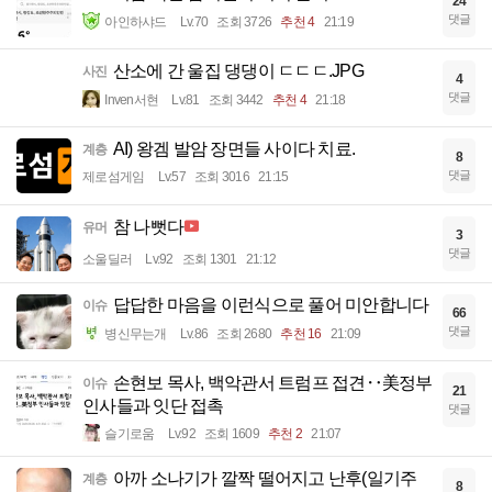
24
댓글
아인하샤드
Lv.70
조회 3726
추천 4
21:19
산소에 간 울집 댕댕이 ㄷㄷㄷ.JPG
사진
4
댓글
Inven서현
Lv.81
조회 3442
추천 4
21:18
AI) 왕겜 발암 장면들 사이다 치료.
계층
8
댓글
제로섬게임
Lv.57
조회 3016
21:15
참 나뻣다
유머
3
댓글
소울딜러
Lv.92
조회 1301
21:12
답답한 마음을 이런식으로 풀어 미안합니다
이슈
66
댓글
병신무는개
Lv.86
조회 2680
추천 16
21:09
손현보 목사, 백악관서 트럼프 접견‥美정부
이슈
21
인사들과 잇단 접촉
댓글
슬기로움
Lv.92
조회 1609
추천 2
21:07
아까 소나기가 깔짝 떨어지고 난후(일기주
계층
8