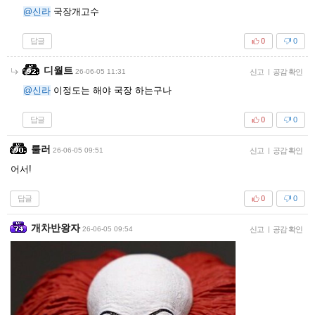
@신라
국장개고수
답글
0
0
디월트
26-06-05 11:31
신고
|
공감 확인
@신라
이정도는 해야 국장 하는구나
답글
0
0
룰러
26-06-05 09:51
신고
|
공감 확인
어서!
답글
0
0
개차반왕자
26-06-05 09:54
신고
|
공감 확인