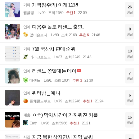
개빡침주의) 이게 12년
기타
26
댓글
꿻뻵뗗
Lv.90
조회 2680
추천 1
22:09
다음주 놀토 리센느 출연...
연예
8
댓글
많이슬프다
Lv.90
조회 2168
추천 6
21:48
7월 국산차 판매 순위
기타
10
댓글
라라크로포드
Lv.87
조회 2249
21:43
리센느 쫑알대는 메이
연예
7
댓글
대센느
Lv.91
조회 1034
추천 3
21:30
워터밤 _ 예나
연예
6
댓글
돌체콜드부르
Lv.79
조회 2246
추천 1
21:24
ㅇㅎ) 막차시간이 가까워진 커플
계층
16
댓글
Earth
Lv.96
조회 5966
추천 1
21:21
지금 북한 삼지연시 지역 날씨
사진