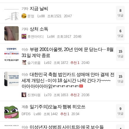
지금 날씨
기타
8
댓글
문정
Lv.88
조회 1521
20:47
상처 소독
기타
6
댓글
휴면아이디
Lv.84
조회 1917
20:46
부평 2001아울렛, 20년 만에 문 닫는다··· 8월
이슈
15
31일 계약 종료
댓글
슬기로움
Lv.92
조회 1872
추천 1
20:40
대한민국 축협 법인카드 성매매 안마 결제 전
이슈
15
세계 개망신 - 이야 18 실시간 나락 간다 가~~~~
댓글
아아아아아아앍ㄺㄺㄺㄺㄺㄺ
진겟타원
Lv.70
조회 1653
추천 2
20:36
일기주의)오늘자 햄볶 히오쓰
계층
9
댓글
DFDS
Lv.80
조회 1442
추천 1
20:34
미성년자 성범죄 사이트와 애국 보수들
이슈