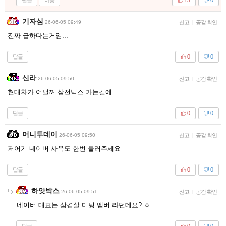
13
0
기자심
26-06-05 09:49
신고
|
공감 확인
진짜 급하다는거임...
답글
0
0
신라
26-06-05 09:50
신고
|
공감 확인
현대차가 어딜껴 삼전닉스 가는길에
답글
0
0
머니투데이
26-06-05 09:50
신고
|
공감 확인
저어기 네이버 사옥도 한번 들러주세요
답글
0
0
하앗박스
26-06-05 09:51
신고
|
공감 확인
네이버 대표는 삼겹살 미팅 멤버 라던데요? ㅎ
답글