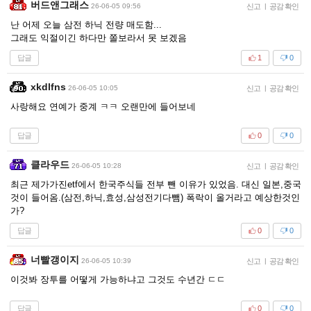
버드앤그래스
26-06-05 09:56
신고
|
공감 확인
난 어제 오늘 삼전 하닉 전량 매도함...
그래도 익절이긴 하다만 쫄보라서 못 보겠음
답글
1
0
xkdlfns
26-06-05 10:05
신고
|
공감 확인
사랑해요 연예가 중계 ㅋㅋ 오랜만에 들어보네
답글
0
0
클라우드
26-06-05 10:28
신고
|
공감 확인
최근 제가가진etf에서 한국주식들 전부 뺀 이유가 있었음. 대신 일본,중국
것이 들어옴.(삼전,하닉,효성,삼성전기다뺌) 폭락이 올거라고 예상한것인
가?
답글
0
0
너빨갱이지
26-06-05 10:39
신고
|
공감 확인
이것봐 장투를 어떻게 가능하냐고 그것도 수년간 ㄷㄷ
답글
0
0