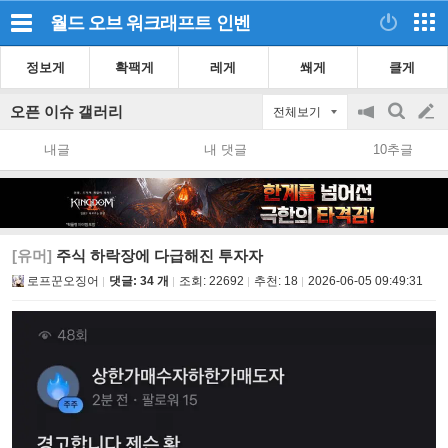
월드 오브 워크래프트
인벤
정보게
확팩게
레게
쐐게
클게
오픈 이슈 갤러리
전체보기
공
검
글
지
색
내글
내 댓글
10추글
on/off
쓰
기
[유머]
주식 하락장에 다급해진 투자자
로프꾼오징어
댓글: 34 개
조회:
22692
추천:
18
2026-06-05 09:49:31