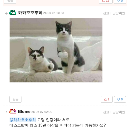
답글
17
0
하하호호후히
26-06-06 10:33
신고
|
공감 확인
답글
1
0
Blume
26-06-07 02:00
신고
|
공감 확인
@하하호호후히
고딩 인강이라 쳐도
데스크탑이 최소 15년 이상을 버텨야 되는데 가능한가요?