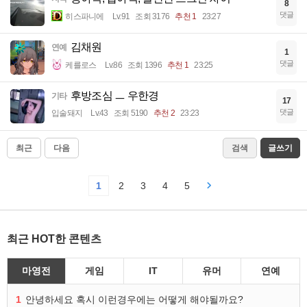
8
댓글
히스파니에
Lv.91
조회 3176
추천 1
23:27
김채원
연예
1
댓글
케를로스
Lv.86
조회 1396
추천 1
23:25
후방조심 ㅡ 우한경
기타
17
댓글
입술돼지
Lv.43
조회 5190
추천 2
23:23
최근
다음
검색
글쓰기
1
2
3
4
5
최근 HOT한 콘텐츠
마영전
게임
IT
유머
연예
1
안녕하세요 혹시 이런경우에는 어떻게 해야될까요?