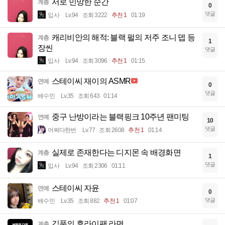
서로 민망한 순간
계층
0
댓글
입사
Lv.94
조회 3222
추천 1
01:19
캐리비안의 해적: 블랙 펄의 저주 조니 뎁 등
계층
1
장씬
댓글
입사
Lv.94
조회 3096
추천 1
01:15
스테이씨 재이의 ASMR
연예
0
댓글
배수민
Lv.35
조회 643
01:14
중구 난방이라는 블랙핑크 10주년 팬미팅
연예
10
댓글
어쩌다한번
Lv.77
조회 2608
추천 1
01:14
실제로 존재한다는 디지몬 속 배경화면
계층
1
댓글
입사
Lv.94
조회 2306
01:11
스테이씨 자윤
연예
0
댓글
배수민
Lv.35
조회 882
추천 1
01:07
김풍의 후라이팬 라면
계층