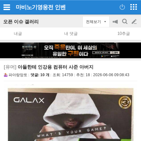
마비노기영웅전
인벤
오픈 이슈 갤러리
전체보기
공
검
글
지
색
내글
내 댓글
10추글
on/off
쓰
기
[유머]
아들한테 인강용 컴퓨터 사준 아버지
파아랑망토
댓글: 10 개
조회:
14759
추천:
18
2026-06-06 09:08:43