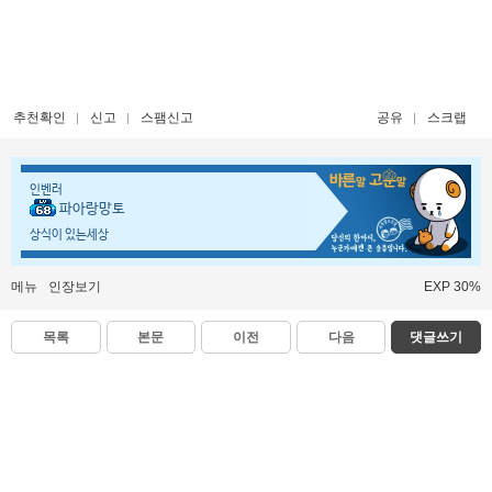
추천확인
신고
스팸신고
공유
스크랩
인벤러
파아랑망토
상식이 있는세상
메뉴
인장보기
EXP 30%
목록
본문
이전
다음
댓글쓰기