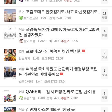
어쩌다한번
Lv.77
조회 2060
추천 2
00:27
조감도대로 한것같기도..하고 아닌것같기도..
유머
11
댓글
드라고노브
Lv.90
조회 3598
00:18
폭염속 남자가 길에 앉아 울고있어요”…30년
이슈
4
전 실종자였다
댓글
슬기로움
Lv.92
조회 3347
추천 2
00:05
프로미스나인 쑥쑥 이채영 백지헌
연예
0
댓글
입술돼지
Lv.43
조회 1032
23:56
여러분 국회의원도 선관위가 행정부랑 독립
이슈
7
된 기관인걸 이해 못해요
댓글
소중한바램
Lv.44
조회 1782
23:54
QWER의 보컬 시요밍 진짜로 큰일 난 이유
연예
3
댓글
큐땁이알
Lv.88
조회 3479
추천 2
23:42
김민재 아스톤 빌라전 헤딩 골
이슈
1