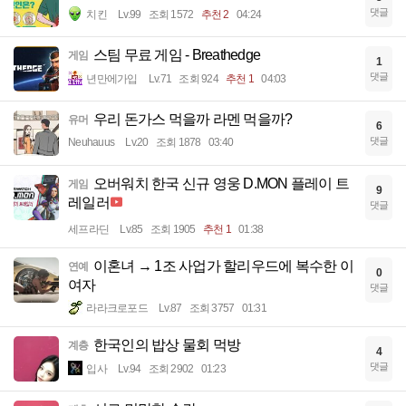
댓글
치킨
Lv.99
조회 1572
추천 2
04:24
스팀 무료 게임 - Breathedge
게임
1
댓글
년만에가입
Lv.71
조회 924
추천 1
04:03
우리 돈가스 먹을까 라멘 먹을까?
유머
6
댓글
Neuhauus
Lv.20
조회 1878
03:40
오버워치 한국 신규 영웅 D.MON 플레이 트
게임
9
레일러
댓글
세프라딘
Lv.85
조회 1905
추천 1
01:38
이혼녀 → 1조 사업가 할리우드에 복수한 이
연예
0
여자
댓글
라라크로포드
Lv.87
조회 3757
01:31
한국인의 밥상 물회 먹방
계층
4
댓글
입사
Lv.94
조회 2902
01:23