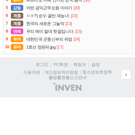
5
감동
[20]
어떤 공익근무요원 이야기
6
계층
[33]
ㅇㅎ?) 순수 골반 재능녀.
7
계층
[23]
한국의 새로운 그늘막
8
연예
[15]
우리 메이 절대 핫걸입니다.
9
유머
[24]
대한민국 군종신부의 위엄
10
유머
[17]
1호선 장판파.jpg
로그인
PC화면
퀵링크
설정
청소년보호정책
이용약관
개인정보처리방침
▲
불법촬영물신고안내
(주)
인
벤