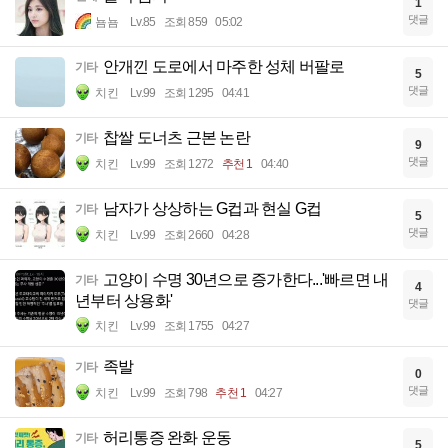
1
댓글
뇸뇸
Lv.85
조회 859
05:02
안개낀 도로에서 마주한 성체 버팔로
기타
5
댓글
치킨
Lv.99
조회 1295
04:41
찹쌀 도너츠 근본 논란
기타
9
댓글
치킨
Lv.99
조회 1272
추천 1
04:40
남자가 상상하는 G컵과 현실 G컵
기타
5
댓글
치킨
Lv.99
조회 2660
04:28
고양이 수명 30년으로 증가한다...'빠르면 내
기타
4
년부터 상용화'
댓글
치킨
Lv.99
조회 1755
04:27
족발
기타
0
댓글
치킨
Lv.99
조회 798
추천 1
04:27
허리통증 완화 운동
기타
5