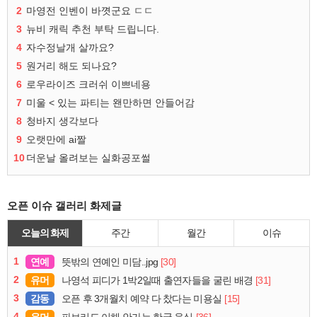
2
마영전 인벤이 바꼇군요 ㄷㄷ
3
뉴비 캐릭 추천 부탁 드립니다.
4
자수정날개 살까요?
5
원거리 해도 되나요?
6
로우라이즈 크러쉬 이쁘네용
7
미울 < 있는 파티는 왠만하면 안들어감
8
청바지 생각보다
9
오랫만에 ai짤
10
더운날 올려보는 실화공포썰
오픈 이슈 갤러리 화제글
오늘의 화제
주간
월간
이슈
1
연예
[30]
뜻밖의 연예인 미담..jpg
2
유머
[31]
나영석 피디가 1박2일때 출연자들을 굴린 배경
3
감동
[15]
오픈 후 3개월치 예약 다 찼다는 미용실
4
유머
[36]
파브리도 이해 안가는 한국 음식