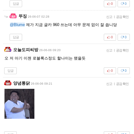
답글
0
0
뚜징
26-06-07 02:28
신고
|
공감 확인
@Blume
제가 지금 글카 960 쓰는데 아무 문제 없이 잘 씁니당
답글
0
0
오늘도피씨방
26-06-06 09:20
신고
|
공감 확인
오 저 아기 이젠 로블록스정도 할나이는 됐을듯
답글
0
0
양념통닭
26-06-06 09:21
신고
|
공감 확인