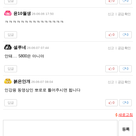
답글
0
0
윤10월생
26-06-06 17:50
신고
|
공감 확인
ㅋㅋㅋㅋㅋㅋㅋㅋㅋㅋㅋㅋㅋㅋㅋ
답글
0
0
셀루네
26-06-07 07:44
신고
|
공감 확인
안돼.... 5800은 아니야
답글
0
0
붉은안개
26-06-07 08:04
신고
|
공감 확인
인강용 동영상인 뽀로로 틀어주시면 됩니다
답글
0
0
새로고침
등록