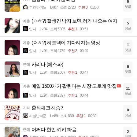
6
댓글
부엔까미노
Lv.87
조회 2728
추천 3
01:00
(ㅇㅎ?) 잘생긴 남자 보면 혀가 나오는 여자
계층
5
댓글
입사
Lv.94
조회 5805
추천 1
00:51
(ㅇㅎ?) 히트텍이 기다려지는 영상
계층
1
댓글
입사
Lv.94
조회 4739
추천 2
00:49
카리나 (에스파)
연예
6
댓글
입사
Lv.94
조회 2067
추천 1
00:47
매일 1500개가 팔린다는 시장 고로케 맛집
계층
11
댓글
입사
Lv.94
조회 2327
추천 1
00:44
출석체크 해슴?
기타
0
댓글
사실난라쿤
Lv.89
조회 830
추천 1
00:32
어쩌다 한번 키키 하음
연예
2
댓글