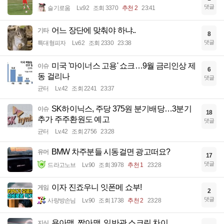
댓글
슬기로움
Lv.92
조회 3370
추천 2
23:41
어느 장단에 맞춰야 하냐..
기타
8
댓글
특대형피자
Lv.62
조회 2330
23:38
미국 '마이너스 고용' 쇼크…9월 금리인상 제
이슈
6
동 걸리나
댓글
균터
Lv.42
조회 2241
23:37
SK하이닉스, 주당 375원 분기배당…3분기
이슈
18
추가 주주환원도 예고
댓글
균터
Lv.42
조회 2756
23:28
BMW 차주분들 시동걸면 광고떠요?
유머
17
댓글
드라고노브
Lv.90
조회 3978
추천 1
23:28
이자 진죠우니 잇폰메 쇼부!
게임
2
댓글
사랑방손님
Lv.90
조회 1738
추천 2
23:28
용아맥, 짭아맥, 일반관 스크린 차이
지식