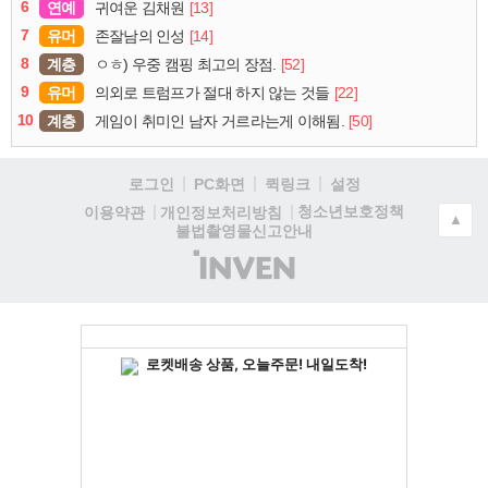
6
연예
[13]
귀여운 김채원
7
유머
[14]
존잘남의 인성
8
계층
[52]
ㅇㅎ) 우중 캠핑 최고의 장점.
9
유머
[22]
의외로 트럼프가 절대 하지 않는 것들
10
계층
[50]
게임이 취미인 남자 거르라는게 이해됨.
로그인
PC화면
퀵링크
설정
청소년보호정책
이용약관
개인정보처리방침
▲
불법촬영물신고안내
(주)
인
벤