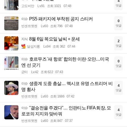
4
댓글
고도비만
Lv.91
조회 1021
07:48
PS5 패키지에 부착된 공지 스티커
이슈
0
댓글
빈센트멧젠
Lv.60
조회 796
07:48
8월 6일 목요일 날씨 + 운세
지식
2
댓글
달섭지롱
Lv.94
조회 362
07:44
호르무즈 '새 항로' 합의한 이란·오만…미국
이슈
0
엔 선 긋기
댓글
균터
Lv.42
조회 622
07:43
생중계 도중 총살… 멕시코 유명 스트리머 비
이슈
4
명 횡사
댓글
빈센트멧젠
Lv.60
조회 1686
07:42
"결승전을 주겠다"… 인판티노 FIFA 회장, 모
이슈
4
로코의 지지와 맞바꿔
댓글
빈센트멧젠
Lv.60
조회 847
07:37