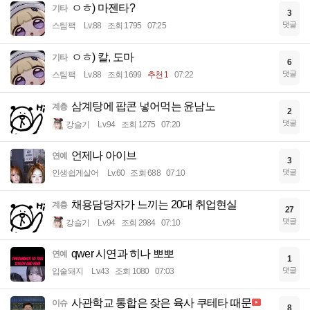
ㅇㅎ) 마젠타?
기타
3
댓글
스팀팩
Lv.88
조회 1795
07:25
ㅇㅎ) 칼, 도마
기타
6
댓글
스팀팩
Lv.88
조회 1699
추천 1
07:22
삼계탕에 팝콘 넣어먹는 윤남노
계층
2
댓글
강슬기
Lv.94
조회 1275
07:20
언제나 아이브
연예
3
댓글
인생쉽게살어
Lv.60
조회 688
07:10
채용담당자가 느끼는 20대 취업현실
계층
27
댓글
강슬기
Lv.94
조회 2984
07:10
qwer 시연과 히나 뽀뽀
연예
1
댓글
입술돼지
Lv.43
조회 1080
07:03
사관학교 통합은 잦은 육사 쿠테타 때문
이슈
8