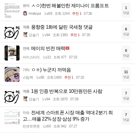
ㅅㅇ)한번 해볼만한 제미나이 프롬프트
유머
1
댓글
Horieyui
Lv.89
조회 1244
추천 1
07:36
풍향중 1화에 달린 국세청 댓글
계층
6
댓글
강슬기
Lv.94
조회 1393
추천 1
07:35
메이의 빈전 매력
연예
0
댓글
아이스티이
Lv.32
조회 477
07:33
ㅇㅎ) 누군지 까먹음
기타
11
댓글
스팀팩
Lv.88
조회 1693
추천 1
07:32
1원 인증 반복으로 10만원만든 사람
계층
7
댓글
강슬기
Lv.94
조회 1870
07:28
전세계 스마트폰 시장 매출 역대 2분기 최
이슈
7
고…애플 22% 성장·삼성 9% 증가
댓글
빈센트멧젠
Lv.60
조회 942
07:27