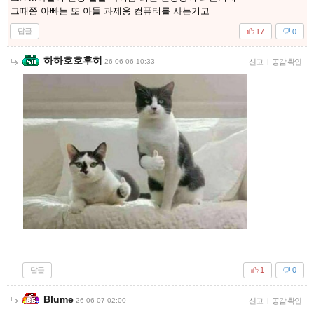
그때쯤 아빠는 또 아들 과제용 컴퓨터를 사는거고
답글
17
0
하하호호후히
26-06-06 10:33
신고
|
공감 확인
답글
1
0
Blume
26-06-07 02:00
신고
|
공감 확인