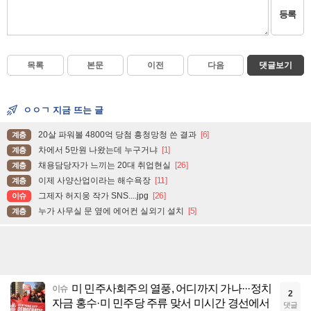
등록
목록
본문
이전
다음
댓글보기
ㅇㅇㄱ 지금 뜨는 글
20살 파워볼 4800억 당첨 흥청망청 쓴 결과
[6]
계층
차에서 5만원 나왔는데 누구거냐
[1]
계층
채용담당자가 느끼는 20대 취업현실
[26]
계층
이제 사양산업이라는 해수욕장
[11]
계층
그제자 허지웅 작가 SNS....jpg
[26]
이슈
누가 사무실 문 옆에 에어컨 실외기 설치
[5]
계층
미 민주사회주의 열풍, 어디까지 가나···정치
이슈
2
자금 홍수·미 민주당 주류 맞서 미시간 경선에서
댓글