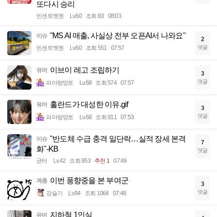
또다시 승리
빈센트멧젠
Lv.60
조회 83
08:03
"MS AI 매출, 사실상 전부 오픈AI서 나와요"
이슈
2
댓글
빈센트멧젠
Lv.60
조회 551
07:57
이브이 레고 조립하기
유머
3
댓글
파아랑망토
Lv.68
조회 574
07:57
홀란드가 대성한 이유.gif
유머
3
댓글
파아랑망토
Lv.68
조회 911
07:53
"반도체 수급 충격 일단락…실적 장세 본격
이슈
7
화"-KB
댓글
균터
Lv.42
조회 953
추천 1
07:49
이번 풍향중을 본 부여군
계층
3
댓글
강슬기
Lv.94
조회 1064
07:48
지하철 1인실
유머