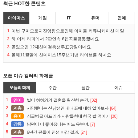
최근 HOT한 콘텐츠
아이마스
게임
IT
유머
연예
1
이번 구마모토지진영향으로인해 아이돌 커뮤니케이션 매일 게시물이 중단된다고하네요ㅠ
2
하.어제 라파에서 2판연속 6렙곡풀콤못했네요.
3
곧있으면 12대신데걸총선투표당일이네요.
4
올해11월말에 신데마스15주년기념 라이브를 하네요
오픈 이슈 갤러리 화제글
오늘의 화제
주간
월간
이슈
1
연예
[32]
별이 하하와의 결혼을 확신한 순간.
2
계층
[64]
사망했다는 신남성연대 대표에 대해 알아보자
3
유머
[30]
싱글벙글 아프리카 사람들한테 한국 쌀 먹이기
4
감동
[7]
남편이 더 좋아졌다는 어느 유부녀.
5
계층
[24]
6년간 편돌이 인생 마감 결과.