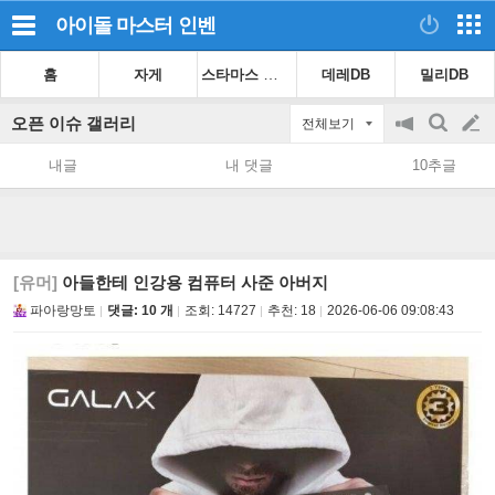
아이돌 마스터
인벤
스타마스 가이드
홈
자게
데레DB
밀리DB
오픈 이슈 갤러리
전체보기
공
검
글
지
색
내글
내 댓글
10추글
on/off
쓰
기
[유머]
아들한테 인강용 컴퓨터 사준 아버지
파아랑망토
댓글: 10 개
조회:
14727
추천:
18
2026-06-06 09:08:43