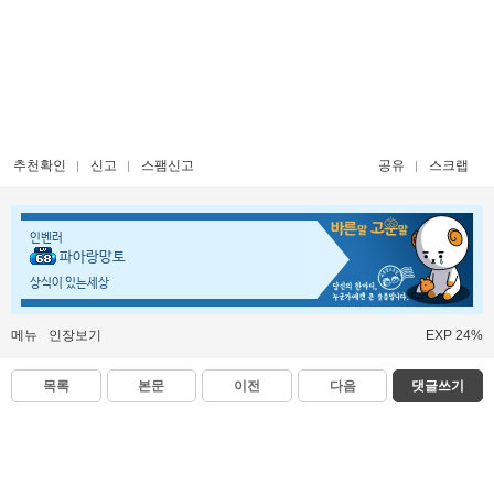
추천확인
신고
스팸신고
공유
스크랩
인벤러
파아랑망토
상식이 있는세상
메뉴
인장보기
EXP 24%
목록
본문
이전
다음
댓글쓰기