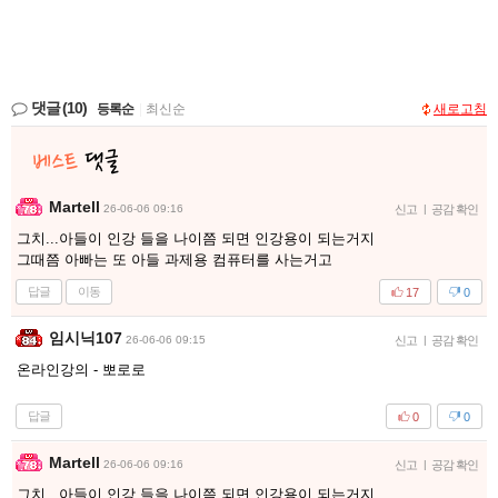
댓글
(10)
등록순
|
최신순
새로고침
Martell
26-06-06 09:16
신고
|
공감 확인
그치...아들이 인강 들을 나이쯤 되면 인강용이 되는거지
그때쯤 아빠는 또 아들 과제용 컴퓨터를 사는거고
답글
이동
17
0
임시닉107
26-06-06 09:15
신고
|
공감 확인
온라인강의 - 뽀로로
답글
0
0
Martell
26-06-06 09:16
신고
|
공감 확인
그치...아들이 인강 들을 나이쯤 되면 인강용이 되는거지