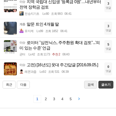
지역 국립대 신입생 ‘등록금 0원’…내년부터
이슈
3
전액 장학금 검토
댓글
전승지기초
Lv.80
조회 993
06:41
말문 트인 4개월 딸
계층
3
댓글
뮤지케
Lv.99
조회 1852
06:41
로이터 "삼전닉스, 주주환원 확대 검토"...'의
이슈
5
미 있는 수준' 언급
댓글
균터
Lv.42
조회 1173
추천 2
06:40
고전) [16년도] 웃대 주간답글 [2016.09.05.]
이슈
0
댓글
레몬과즙
Lv.92
조회 531
06:39
최근
다음
검색
글쓰기
1
2
3
4
5