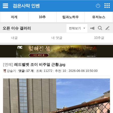
검은사막
인벤
자게
10추
팁과노하우
유저뉴스
오픈 이슈 갤러리
전체보기
공
검
글
지
색
내글
내 댓글
10추글
on/off
쓰
기
[연예]
레드벨벳 조이 비주얼 근황.jpg
강슬기
댓글: 17 개
조회:
11272
추천:
10
2026-06-06 10:50:00