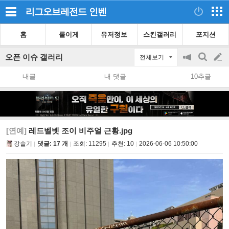
리그오브레전드
인벤
홈
롤이게
유저정보
스킨갤러리
포지션
오픈 이슈 갤러리
전체보기
공
검
글
지
색
내글
내 댓글
10추글
on/off
쓰
기
[연예]
레드벨벳 조이 비주얼 근황.jpg
강슬기
댓글: 17 개
조회:
11295
추천:
10
2026-06-06 10:50:00