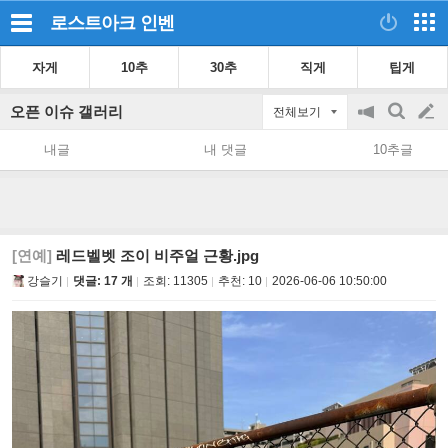
로스트아크
인벤
자게
10추
30추
직게
팁게
오픈 이슈 갤러리
전체보기
공
검
글
지
색
내글
내 댓글
10추글
on/off
쓰
기
[연예]
레드벨벳 조이 비주얼 근황.jpg
강슬기
댓글: 17 개
조회:
11305
추천:
10
2026-06-06 10:50:00