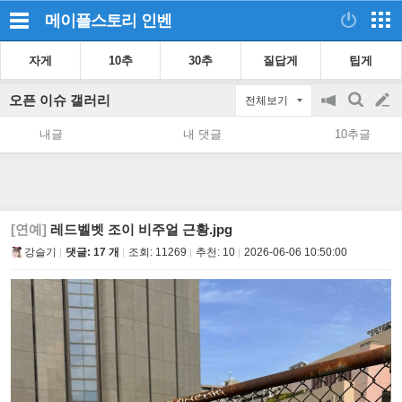
메이플스토리
인벤
자게
10추
30추
질답게
팁게
오픈 이슈 갤러리
전체보기
공
검
글
지
색
내글
내 댓글
10추글
on/off
쓰
기
[연예]
레드벨벳 조이 비주얼 근황.jpg
강슬기
댓글: 17 개
조회:
11269
추천:
10
2026-06-06 10:50:00