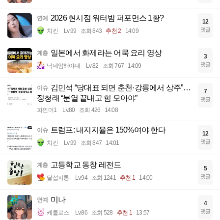
2026 현시점 워터밤 퍼포먼스 1황?
연예
12
댓글
치킨
Lv.99
조회 843
추천 2
14:09
일본에서 화제라는 어묵 요리 영상
계층
3
댓글
닉네임해야대
Lv.82
조회 767
14:09
김민석 “당대표 되면 춘천·강릉에서 상주”…
이슈
7
정청래 “분열 끝내고 힘 모아야”
댓글
파인더1
Lv.80
조회 426
14:08
트럼프: 내지지율은 150%여야 한다
이슈
12
댓글
치킨
Lv.99
조회 847
14:01
고등학교 동창 레전드
계층
5
댓글
달섭지롱
Lv.94
조회 1241
추천 1
14:00
미나
연예
4
댓글
케를로스
Lv.86
조회 528
추천 1
13:57