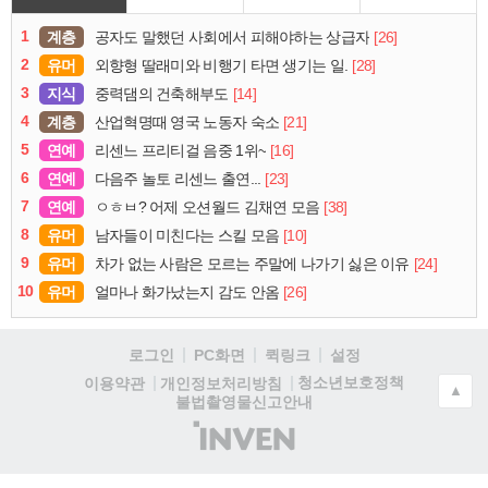
1
계층
[26]
공자도 말했던 사회에서 피해야하는 상급자
2
유머
[28]
외향형 딸래미와 비행기 타면 생기는 일.
3
지식
[14]
중력댐의 건축해부도
4
계층
[21]
산업혁명때 영국 노동자 숙소
5
연예
[16]
리센느 프리티걸 음중 1위~
6
연예
[23]
다음주 놀토 리센느 출연...
7
연예
[38]
ㅇㅎㅂ? 어제 오션월드 김채연 모음
8
유머
[10]
남자들이 미친다는 스킬 모음
9
유머
[24]
차가 없는 사람은 모르는 주말에 나가기 싫은 이유
10
유머
[26]
얼마나 화가났는지 감도 안옴
로그인
PC화면
퀵링크
설정
청소년보호정책
이용약관
개인정보처리방침
▲
불법촬영물신고안내
(주)
인
벤