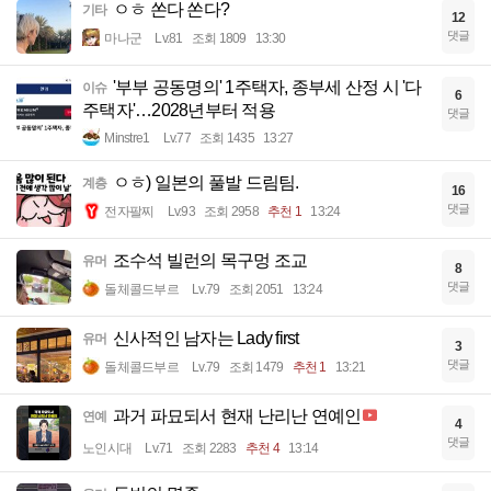
ㅇㅎ 쏜다 쏜다?
기타
12
댓글
마나군
Lv.81
조회 1809
13:30
'부부 공동명의' 1주택자, 종부세 산정 시 '다
이슈
6
주택자'…2028년부터 적용
댓글
Minstre1
Lv.77
조회 1435
13:27
ㅇㅎ) 일본의 풀발 드림팀.
계층
16
댓글
전자팔찌
Lv.93
조회 2958
추천 1
13:24
조수석 빌런의 목구멍 조교
유머
8
댓글
돌체콜드부르
Lv.79
조회 2051
13:24
신사적인 남자는 Lady first
유머
3
댓글
돌체콜드부르
Lv.79
조회 1479
추천 1
13:21
과거 파묘되서 현재 난리난 연예인
연예
4
댓글
노인시대
Lv.71
조회 2283
추천 4
13:14