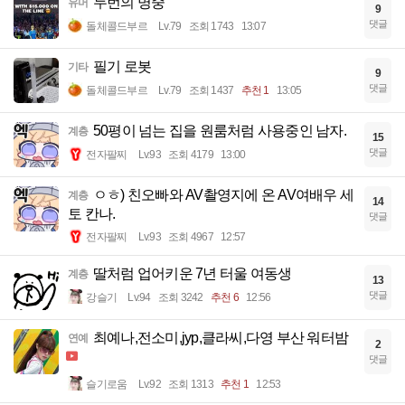
두번의 명중
유머
9
댓글
돌체콜드부르
Lv.79
조회 1743
13:07
필기 로봇
기타
9
댓글
돌체콜드부르
Lv.79
조회 1437
추천 1
13:05
50평이 넘는 집을 원룸처럼 사용중인 남자.
계층
15
댓글
전자팔찌
Lv.93
조회 4179
13:00
ㅇㅎ) 친오빠와 AV촬영지에 온 AV여배우 세
계층
14
토 칸나.
댓글
전자팔찌
Lv.93
조회 4967
12:57
딸처럼 업어키운 7년 터울 여동생
계층
13
댓글
강슬기
Lv.94
조회 3242
추천 6
12:56
최예나,전소미,jyp,클라씨,다영 부산 워터밤
연예
2
댓글
슬기로움
Lv.92
조회 1313
추천 1
12:53