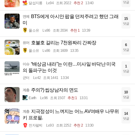
댓글
달섭지롱
Lv.94
조회 2022
추천 2
13:40
BTS에게 아시안 팝을 던져주려고 했던 그래
연예
15
미
댓글
풀소유
Lv.86
조회 2034
추천 1
13:39
호불호 갈리는 7천원짜리 간짜장
유머
6
댓글
풀소유
Lv.86
조회 1609
13:35
“배상금 내라”는 이란…미사일 바닥난 미국
이슈
1
의 돌파구는 이것
댓글
균터
Lv.42
조회 1441
13:34
주의?) 씹상남자의 면도
계층
10
댓글
Earth
Lv.96
조회 1507
추천 1
13:31
지극정성이 느껴지는 어느 AV여배우 나무위
계층
14
키 프로필.
댓글
전자팔찌
Lv.93
조회 2252
추천 2
13:30