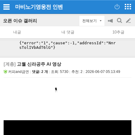
마비노기영웅전
인벤
오픈 이슈 갤러리
전체보기
공
검
글
지
색
내글
내 댓글
10추글
on/off
쓰
기
[계층]
고퀄 신라공주 AI 영상
커피and금연
댓글: 2 개
조회:
5730
추천:
2
2026-06-07 05:13:49