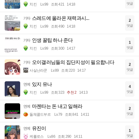
댓글
치킨
Lv.99
조회 421
14:18
스레드에 올라온 재력과시...
기타
2
댓글
치킨
Lv.99
조회 490
14:18
인생 꿀팁 하나 준다
기타
1
댓글
치킨
Lv.99
조회 300
14:17
오이갤러님들의 집단지성이 필요합니다
기타
2
댓글
사실난라쿤
Lv.89
조회 220
14:17
있지 유나
연예
4
댓글
치킨
Lv.99
조회 323
추천 2
14:13
마젠타는 돈 내고 일해라
연예
2
댓글
돌체콜드부르
Lv.79
조회 841
14:11
유진이
연예
1
댓글
케를로스
Lv.86
조회 290
14:11