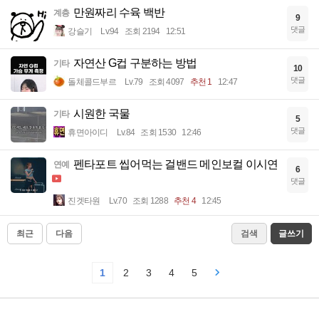
만원짜리 수육 백반
계층
9
댓글
강슬기
Lv.94
조회 2194
12:51
자연산 G컵 구분하는 방법
기타
10
댓글
돌체콜드부르
Lv.79
조회 4097
추천 1
12:47
시원한 국물
기타
5
댓글
휴면아이디
Lv.84
조회 1530
12:46
펜타포트 씹어먹는 걸밴드 메인보컬 이시연
연예
6
댓글
진겟타원
Lv.70
조회 1288
추천 4
12:45
최근
다음
검색
글쓰기
1
2
3
4
5