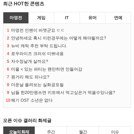
최근 HOT한 콘텐츠
마영전
게임
IT
유머
연예
1
마영전 인벤이 바꼇군요 ㄷㄷ
2
안녕하세요 혹시 이런경우에는 어떻게 해야될까요?
3
뉴비 캐릭 추천 부탁 드립니다.
4
로우라이즈 크러쉬 이쁘네용
5
자수정날개 살까요?
6
미울 < 있는 파티는 왠만하면 안들어감
7
원거리 해도 되나요?
8
더운날 올려보는 실화공포썰
9
님들 한20만원쓰면 키트에서 먹고싶은거 먹을수있나욤?
10
헤기 OST 소년은 없다
오픈 이슈 갤러리 화제글
오늘의 화제
주간
월간
이슈