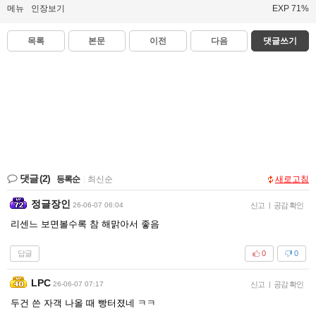
메뉴
인장보기
EXP 71%
목록
본문
이전
다음
댓글쓰기
댓글
(2)
등록순
|
최신순
새로고침
정글장인
26-06-07 06:04
신고
|
공감 확인
리센느 보면볼수록 참 해맑아서 좋음
답글
0
0
LPC
26-06-07 07:17
신고
|
공감 확인
두건 쓴 자객 나올 때 빵터졌네 ㅋㅋ