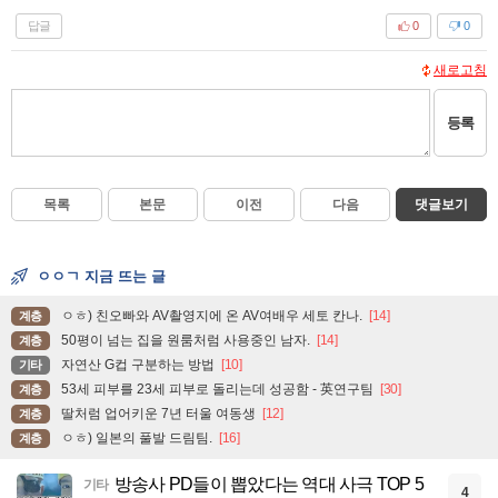
답글
0
0
새로고침
등록
목록
본문
이전
다음
댓글보기
ㅇㅇㄱ 지금 뜨는 글
ㅇㅎ) 친오빠와 AV촬영지에 온 AV여배우 세토 칸나.
[14]
계층
50평이 넘는 집을 원룸처럼 사용중인 남자.
[14]
계층
자연산 G컵 구분하는 방법
[10]
기타
53세 피부를 23세 피부로 돌리는데 성공함 - 英연구팀
[30]
계층
딸처럼 업어키운 7년 터울 여동생
[12]
계층
ㅇㅎ) 일본의 풀발 드림팀.
[16]
계층
방송사 PD들이 뽑았다는 역대 사극 TOP 5
기타
4