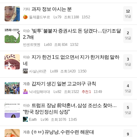
과자 정보 아시는 분
기타
12
댓글
돌체콜드부르
Lv.79
조회 1188
13:52
'빚투' 불붙자 증권사도 돈 당겼다…단기조달
이슈
2
2.7배
댓글
빈센트멧젠
Lv.60
조회 834
13:52
지가 한건 1도 없으면서 지가 한거처럼 말하
이슈
3
네
댓글
사실난라쿤
Lv.89
조회 1420
13:50
갑자기 생긴 일본 고교야구 규칙
계층
4
댓글
닉네임해야대
Lv.82
조회 1522
추천 1
13:49
트럼프 장남 前약혼녀, 삼성 조선소 찾아…
이슈
5
“한국 장인정신의 상징”
댓글
Earth
Lv.96
조회 1076
13:45
(ㅎㅂ) 뀨냥냥, 수련수련 해운대
계층
9