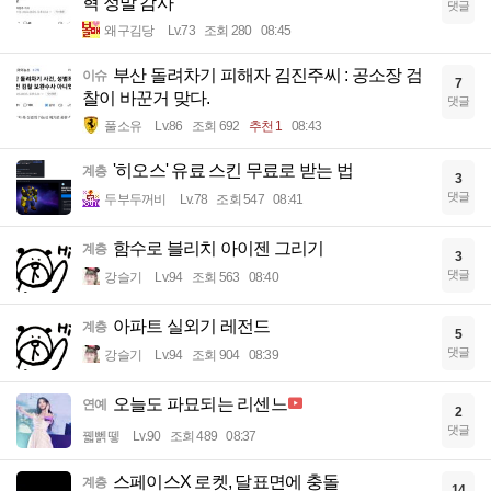
혁 정말 감사
댓글
왜구김당
Lv.73
조회 280
08:45
부산 돌려차기 피해자 김진주씨 : 공소장 검
이슈
7
찰이 바꾼거 맞다.
댓글
풀소유
Lv.86
조회 692
추천 1
08:43
'히오스' 유료 스킨 무료로 받는 법
계층
3
댓글
두부두꺼비
Lv.78
조회 547
08:41
함수로 블리치 아이젠 그리기
계층
3
댓글
강슬기
Lv.94
조회 563
08:40
아파트 실외기 레전드
계층
5
댓글
강슬기
Lv.94
조회 904
08:39
오늘도 파묘되는 리센느
연예
2
댓글
꿻뻵뗗
Lv.90
조회 489
08:37
스페이스X 로켓, 달표면에 충돌
계층
14