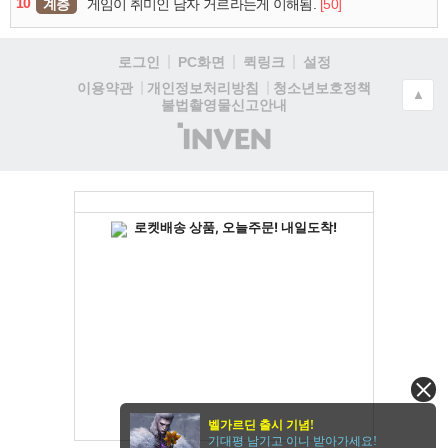
10
계층
[50]
게임이 취미인 남자 거르라는게 이해됨.
로그인
PC화면
퀵링크
설정
청소년보호정책
이용약관
개인정보처리방침
▲
불법촬영물신고안내
(주)
인
벤
벨가르딘 출시 기념!
기대평 남기고 이니 받아가세요!