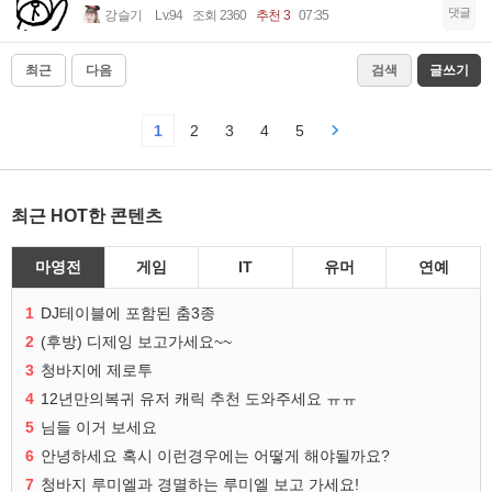
댓글
강슬기
Lv.94
조회 2360
추천 3
07:35
최근
다음
검색
글쓰기
1
2
3
4
5
최근 HOT한 콘텐츠
마영전
게임
IT
유머
연예
1
DJ테이블에 포함된 춤3종
2
(후방) 디제잉 보고가세요~~
3
청바지에 제로투
4
12년만의복귀 유저 캐릭 추천 도와주세요 ㅠㅠ
5
님들 이거 보세요
6
안녕하세요 혹시 이런경우에는 어떻게 해야될까요?
7
청바지 루미엘과 경멸하는 루미엘 보고 가세요!