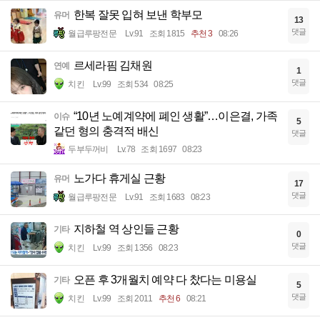
한복 잘못 입혀 보낸 학부모
유머
13
댓글
월급루팡전문
Lv.91
조회 1815
추천 3
08:26
르세라핌 김채원
연예
1
댓글
치킨
Lv.99
조회 534
08:25
“10년 노예계약에 폐인 생활”…이은결, 가족
이슈
5
같던 형의 충격적 배신
댓글
두부두꺼비
Lv.78
조회 1697
08:23
노가다 휴게실 근황
유머
17
댓글
월급루팡전문
Lv.91
조회 1683
08:23
지하철 역 상인들 근황
기타
0
댓글
치킨
Lv.99
조회 1356
08:23
오픈 후 3개월치 예약 다 찼다는 미용실
기타
5
댓글
치킨
Lv.99
조회 2011
추천 6
08:21