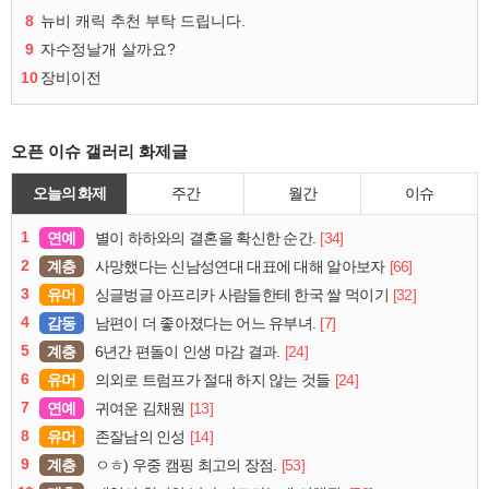
8
뉴비 캐릭 추천 부탁 드립니다.
9
자수정날개 살까요?
10
장비이전
오픈 이슈 갤러리 화제글
오늘의 화제
주간
월간
이슈
1
연예
[34]
별이 하하와의 결혼을 확신한 순간.
2
계층
[66]
사망했다는 신남성연대 대표에 대해 알아보자
3
유머
[32]
싱글벙글 아프리카 사람들한테 한국 쌀 먹이기
4
감동
[7]
남편이 더 좋아졌다는 어느 유부녀.
5
계층
[24]
6년간 편돌이 인생 마감 결과.
6
유머
[24]
의외로 트럼프가 절대 하지 않는 것들
7
연예
[13]
귀여운 김채원
8
유머
[14]
존잘남의 인성
9
계층
[53]
ㅇㅎ) 우중 캠핑 최고의 장점.