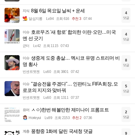
8월 6일 목요일 날씨 + 운세
지식
4
댓글
달섭지롱
Lv.94
조회 616
추천 3
07:44
호르무즈 '새 항로' 합의한 이란·오만…미국
이슈
4
엔 선 긋기
댓글
균터
Lv.42
조회 1115
07:43
생중계 도중 총살… 멕시코 유명 스트리머 비
이슈
8
명 횡사
댓글
빈센트멧젠
Lv.60
조회 3801
07:42
"결승전을 주겠다"… 인판티노 FIFA 회장, 모
이슈
5
로코의 지지와 맞바꿔
댓글
빈센트멧젠
Lv.60
조회 1311
07:37
ㅅㅇ)한번 해볼만한 제미나이 프롬프트
유머
2
댓글
Horieyui
Lv.89
조회 2153
추천 2
07:36
풍향중 1화에 달린 국세청 댓글
계층
9