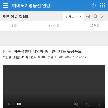
마비노기영웅전
인벤
오픈 이슈 갤러리
전체보기
공
검
글
지
색
내글
내 댓글
10추글
on/off
쓰
기
[이슈]
이준석한테 니엄마 중국인이냐는 올공폭도
티알렛
댓글: 41 개
조회:
9548
추천:
3
2026-06-07 06:20:12