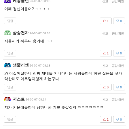
케읭틀린
26-06-07 08:03
신고
|
공감 확인
어때 정신이들어?'ㅋㅋㅋㄱ
답글
1
0
삼송전자
26-06-07 08:03
신고
|
공감 확인
지들끼리 싸우니 웃기네 ㅋㅋ
답글
1
0
생줄리앵
26-06-07 08:13
신고
|
공감 확인
와 어질어질하네 진짜 쟤네들 지나다니는 사람들한테 하던 질문을 젓가
락한테도 아무렇지않게 하는구나
답글
0
0
저스트
26-06-07 08:14
신고
|
공감 확인
지가 키운애들한테 당하니깐 기분 좆같겟지 ㅋㅋㅋㅋㅋㅋㅋ
답글
1
0