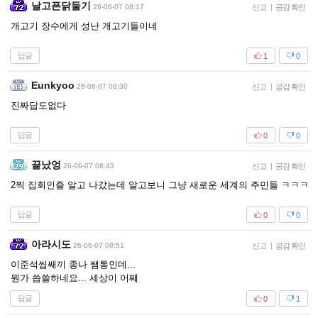
날고픈닭둘기
26-06-07 08:17
신고
|
공감 확인
개고기 장수에게 성난 개고기들이네
답글
1
0
Eunkyoo
26-06-07 08:30
신고
|
공감 확인
진짜답도없다
답글
0
0
끝났엉
26-06-07 08:43
신고
|
공감 확인
2찍 집회인즐 알고 나갔는데 알고보니 그냥 새로운 세계의 주민들 ㅋㅋㅋ
답글
0
0
아라시도
26-06-07 08:51
신고
|
공감 확인
이준석씹쌔끼 종나 쌤통인데...
뭔가 씁쓸하네요... 세상이 어째
답글
0
1