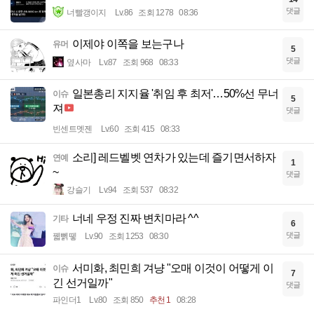
댓글
너빨갱이지
Lv.86
조회 1278
08:36
이제야 이쪽을 보는구나
유머
5
댓글
옆사마
Lv.87
조회 968
08:33
일본총리 지지율 '취임 후 최저'…50%선 무너
이슈
5
져
댓글
빈센트멧젠
Lv.60
조회 415
08:33
소리] 레드벨벳 연차가 있는데 즐기면서하자
연예
1
~
댓글
강슬기
Lv.94
조회 537
08:32
너네 우정 진짜 변치마라 ^^
기타
6
댓글
꿻뻵뗗
Lv.90
조회 1253
08:30
서미화, 최민희 겨냥 "오매 이것이 어떻게 이
이슈
7
긴 선거일까"
댓글
파인더1
Lv.80
조회 850
추천 1
08:28