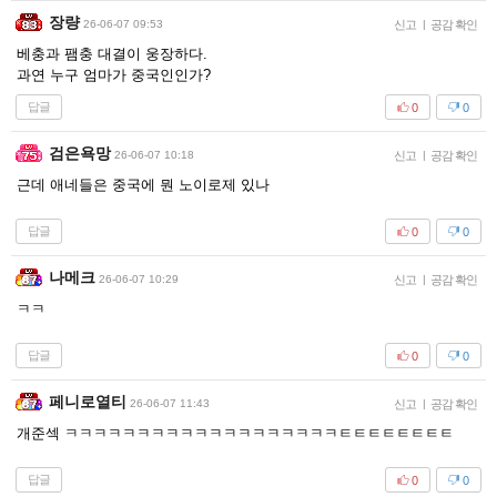
장량
26-06-07 09:53
신고
|
공감 확인
베충과 팸충 대결이 웅장하다.
과연 누구 엄마가 중국인인가?
답글
0
0
검은욕망
26-06-07 10:18
신고
|
공감 확인
근데 애네들은 중국에 뭔 노이로제 있나
답글
0
0
나메크
26-06-07 10:29
신고
|
공감 확인
ㅋㅋ
답글
0
0
페니로열티
26-06-07 11:43
신고
|
공감 확인
개준섹 ㅋㅋㅋㅋㅋㅋㅋㅋㅋㅋㅋㅋㅋㅋㅋㅋㅋㅋㅋㅌㅌㅌㅌㅌㅌㅌㅌ
답글
0
0