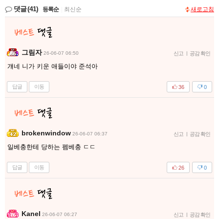
댓글
(41)
등록순
|
최신순
새로고침
그림자
26-06-07 06:50
신고
|
공감 확인
걔네 니가 키운 애들이야 준석아
답글
이동
36
0
brokenwindow
26-06-07 06:37
신고
|
공감 확인
일베충한테 당하는 펨베충 ㄷㄷ
답글
이동
26
0
Kanel
26-06-07 06:27
신고
|
공감 확인