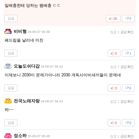
일베충한테 당하는 펨베충 ㄷㄷ
답글
26
0
비비형
26-06-07 06:38
신고
|
공감 확인
폐드립을 날리네 미친
답글
0
1
오늘도쉬다감
26-06-07 06:43
신고
|
공감 확인
이제보니 2030이 문제가아니라 2030 개독사이비새끼들이 문제네
답글
3
0
전국노래자랑
26-06-07 06:43
신고
|
공감 확인
햐~~
답글
0
0
정소하
26-06-07 06:48
신고
|
공감 확인