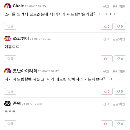
Circle
26-06-07 09:35
신고
|
공감 확인
소리를 안켜서 모르겠는데 저 여자가 패드립박은거임? ㅋㅋㅋㅋㅋ
답글
0
0
쏘고튀어
26-06-07 09:41
신고
|
공감 확인
어휴ㄷㄷ
답글
0
0
못난아이리와
26-06-07 09:42
신고
|
공감 확인
니가 패드립할땐 재밌고, 니가 패드립 당하니까 기분나쁘냐?ㅋㅋ
답글
0
0
존윅
26-06-07 09:44
신고
|
공감 확인
ㅋㅋㅋ
답글
0
0