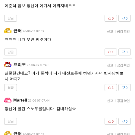
이준석 업보 청산이 여기서 이뤄지네ㅋㅋ
답글
0
0
균터
26-06-07 07:39
신고
|
공감 확인
ㅋㅋㅋ 니가 뿌린 씨앗이다
답글
1
0
프리도
26-06-07 07:40
신고
|
공감 확인
질문한건데요? 이거 준석이 니가 대선토론때 하던거자너 반사당해보
니 어때?
답글
1
0
Martell
26-06-07 07:44
신고
|
공감 확인
당신이 굴린 스노우볼입니다. 감내하십쇼
답글
0
0
균터
26-06-07 07:52
신고
|
공감 확인