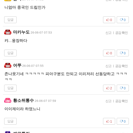
니엄마 중국인 드립인가
답글
0
0
마카누도
26-06-07 07:53
신고
|
공감 확인
캬...웅장하다
답글
0
0
어쭈
26-06-07 07:55
신고
|
공감 확인
존나웃기네 ㅋㅋㅋㅋㅋ 피아구분도 안되고 이리저리 선동당하고 ㅋㅋㅋ
ㅋㅋ
답글
2
0
황소뒤통수
26-06-07 07:59
신고
|
공감 확인
이이제이라 하였느니
답글
1
0