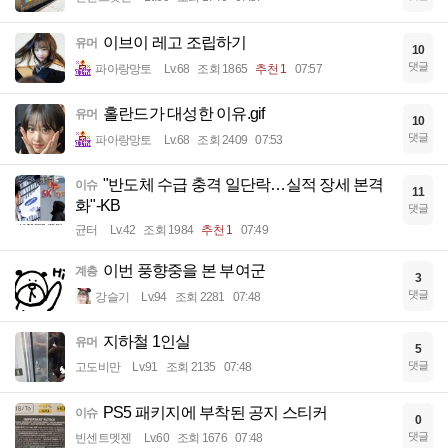
이브이 레고 조립하기
유머
10
댓글
파아랑망토
Lv.68
조회 1865
추천 1
07:57
홀란드가 대성한 이유.gif
유머
10
댓글
파아랑망토
Lv.68
조회 2409
07:53
"반도체 수급 충격 일단락…실적 장세 본격
이슈
11
화"-KB
댓글
균터
Lv.42
조회 1984
추천 1
07:49
이번 풍향중을 본 부여군
계층
3
댓글
강슬기
Lv.94
조회 2281
07:48
지하철 1인실
유머
5
댓글
고도비만
Lv.91
조회 2135
07:48
PS5 패키지에 부착된 공지 스티커
이슈
0
댓글
빈센트멧젠
Lv.60
조회 1676
07:48