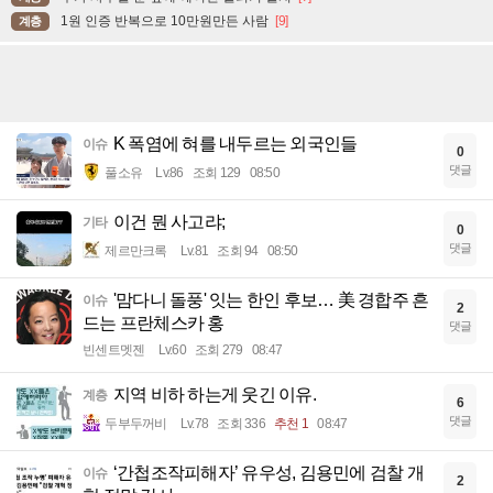
1원 인증 반복으로 10만원만든 사람
[9]
계층
K 폭염에 혀를 내두르는 외국인들
이슈
0
댓글
풀소유
Lv.86
조회 129
08:50
이건 뭔 사고랴;
기타
0
댓글
제르만크록
Lv.81
조회 94
08:50
'맘다니 돌풍' 잇는 한인 후보… 美 경합주 흔
이슈
2
드는 프란체스카 홍
댓글
빈센트멧젠
Lv.60
조회 279
08:47
지역 비하 하는게 웃긴 이유.
계층
6
댓글
두부두꺼비
Lv.78
조회 336
추천 1
08:47
‘간첩조작피해자’ 유우성, 김용민에 검찰 개
이슈
2