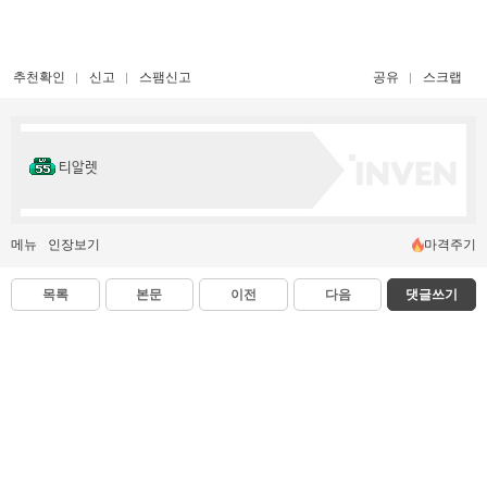
추천확인
신고
스팸신고
공유
스크랩
티알렛
메뉴
인장보기
마격주기
목록
본문
이전
다음
댓글쓰기