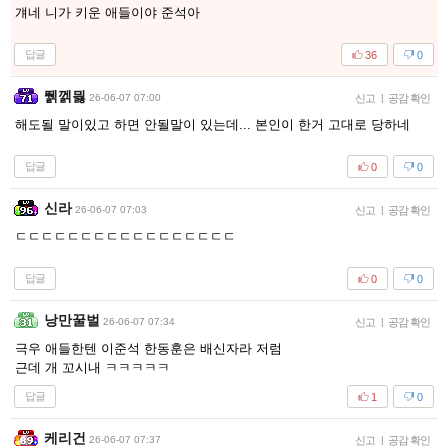
걔네 니가 키운 애들이야 준석아
답글
36
0
뛝껡믫
26-06-07 07:00
신고
|
공감 확인
해도될 말이있고 하면 안될말이 있는데... 본인이 한거 고대로 당하네
답글
0
0
신라
26-06-07 07:03
신고
|
공감 확인
ㄷㄷㄷㄷㄷㄷㄷㄷㄷㄷㄷㄷㄷㄷㄷㄷㄷ
답글
0
0
낭만꿀벌
26-06-07 07:34
신고
|
공감 확인
극우 애들한텐 이준석 한동훈은 배신자라 저럼
근데 개 꼬시내 ㅋㅋㅋㅋㅋ
답글
1
0
케리건
26-06-07 07:37
신고
|
공감 확인