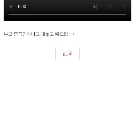
부모 중국인이냐고 대놓고 패드립ㄷㄷ
3