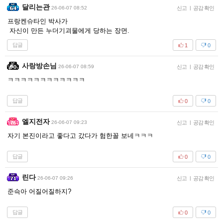
달리는관
26-06-07 08:52
신고
|
공감 확인
프랑켄슈타인 박사가
자신이 만든 누더기괴물에게 당하는 장면.
답글
1
0
사랑방손님
26-06-07 08:59
신고
|
공감 확인
ㅋㅋㅋㅋㅋㅋㅋㅋㅋㅋㅋㅋ
답글
0
0
엘지전자
26-06-07 09:23
신고
|
공감 확인
자기 본진이라고 좋다고 갔다가 험한꼴 보네ㅋㅋㅋ
답글
0
0
린다
26-06-07 09:26
신고
|
공감 확인
준슥아 어질어질하지?
답글
0
0