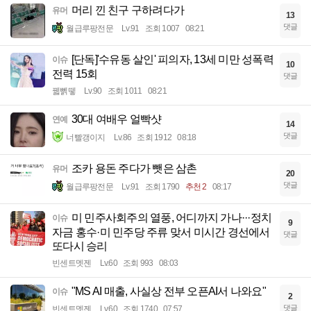
머리 낀 친구 구하려다가
유머
13
댓글
월급루팡전문
Lv.91
조회 1007
08:21
[단독]'수유동 살인' 피의자, 13세 미만 성폭력
이슈
10
전력 15회
댓글
꿻뻵뗗
Lv.90
조회 1011
08:21
30대 여배우 얼빡샷
연예
14
댓글
너빨갱이지
Lv.86
조회 1912
08:18
조카 용돈 주다가 뺏은 삼촌
유머
20
댓글
월급루팡전문
Lv.91
조회 1790
추천 2
08:17
미 민주사회주의 열풍, 어디까지 가나···정치
이슈
9
자금 홍수·미 민주당 주류 맞서 미시간 경선에서
댓글
또다시 승리
빈센트멧젠
Lv.60
조회 993
08:03
"MS AI 매출, 사실상 전부 오픈AI서 나와요"
이슈
2
댓글
빈센트멧젠
Lv.60
조회 1740
07:57