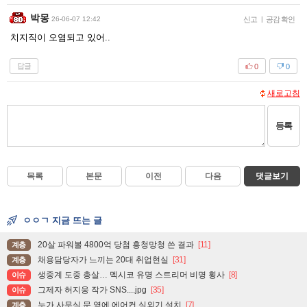
박몽
26-06-07 12:42
신고
|
공감 확인
치지직이 오염되고 있어..
답글
0
0
새로고침
등록
목록
본문
이전
다음
댓글보기
ㅇㅇㄱ 지금 뜨는 글
20살 파워볼 4800억 당첨 흥청망청 쓴 결과
[11]
계층
채용담당자가 느끼는 20대 취업현실
[31]
계층
생중계 도중 총살… 멕시코 유명 스트리머 비명 횡사
[8]
이슈
그제자 허지웅 작가 SNS....jpg
[35]
이슈
누가 사무실 문 옆에 에어컨 실외기 설치
[7]
계층