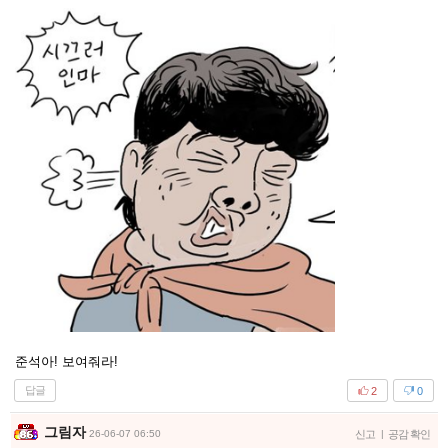
준석아! 보여줘라!
답글
2
0
그림자
26-06-07 06:50
신고
|
공감 확인