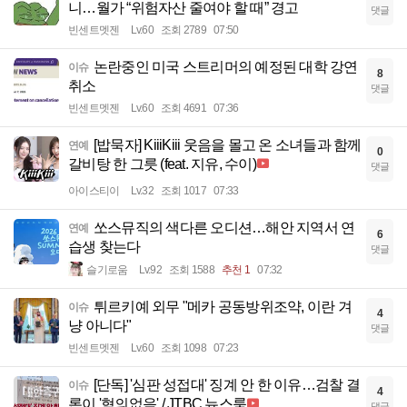
니…월가 “위험자산 줄여야 할 때” 경고
댓글
빈센트멧젠
Lv.60
조회 2789
07:50
논란중인 미국 스트리머의 예정된 대학 강연
이슈
8
취소
댓글
빈센트멧젠
Lv.60
조회 4691
07:36
[밥묵자] KiiiKiii 웃음을 몰고 온 소녀들과 함께
연예
0
갈비탕 한 그릇 (feat. 지유, 수이)
댓글
아이스티이
Lv.32
조회 1017
07:33
쏘스뮤직의 색다른 오디션…해안 지역서 연
연예
6
습생 찾는다
댓글
슬기로움
Lv.92
조회 1588
추천 1
07:32
튀르키예 외무 "메카 공동방위조약, 이란 겨
이슈
4
냥 아니다"
댓글
빈센트멧젠
Lv.60
조회 1098
07:23
[단독] '심판 성접대' 징계 안 한 이유…검찰 결
이슈
4
론이 '혐의없음' / JTBC 뉴스룸
댓글