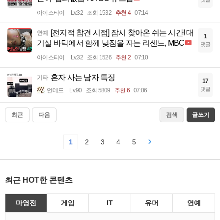
아이스티이
Lv.32
조회 1532
추천 4
07:14
[전지적 참견 시점] 잠시 찾아온 쉬는 시간! 대
연예
1
기실 바닥에서 함께 낮잠을 자는 리센느, MBC
댓글
아이스티이
Lv.32
조회 1526
추천 2
07:10
혼자 사는 남자 특징
기타
17
댓글
언데드
Lv.90
조회 5809
추천 6
07:06
최근
다음
검색
글쓰기
1
2
3
4
5
최근 HOT한 콘텐츠
마영전
게임
IT
유머
연예