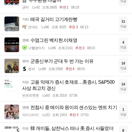
급’ 주주환원 나설까
댓글
균터
Lv.42
조회 2865
추천 1
08:18
떼국 길거리 고기계란빵
기타
11
댓글
언데드
Lv.90
조회 3525
추천 3
08:13
수염그린 백지헌.이채영
연예
4
댓글
너빨갱이지
Lv.86
조회 2161
추천 3
08:10
군종신부가 군대 두 번 가는 이유
유머
14
댓글
썽바
Lv.89
조회 2926
추천 4
08:01
고용 악재가 증시 호재로…美증시, S&P500
이슈
14
사상 최고치 경신
댓글
빈센트멧젠
Lv.60
조회 2016
07:56
전참시 중 메이와 원이의 센스있는 멘트 치기
연예
1
댓글
아이스티이
Lv.32
조회 2163
추천 5
07:51
韓 개미들, 삼전닉스 떠나 美 증시 사들였더
이슈
8