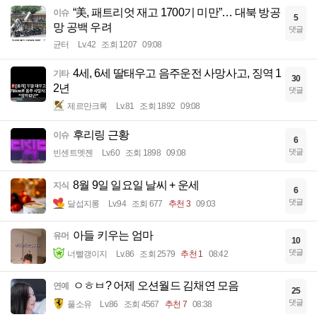
“美, 패트리엇 재고 1700기 미만”… 대북 방공
이슈
5
망 공백 우려
댓글
균터
Lv.42
조회 1207
09:08
4세, 6세 딸태우고 음주운전 사망사고, 징역 1
기타
30
2년
댓글
제르만크록
Lv.81
조회 1892
09:08
후리링 근황
이슈
6
댓글
빈센트멧젠
Lv.60
조회 1898
09:08
8월 9일 일요일 날씨 + 운세
지식
6
댓글
달섭지롱
Lv.94
조회 677
추천 3
09:03
아들 키우는 엄마
유머
10
댓글
너빨갱이지
Lv.86
조회 2579
추천 1
08:42
ㅇㅎㅂ? 어제 오션월드 김채연 모음
연예
25
댓글
풀소유
Lv.86
조회 4567
추천 7
08:38