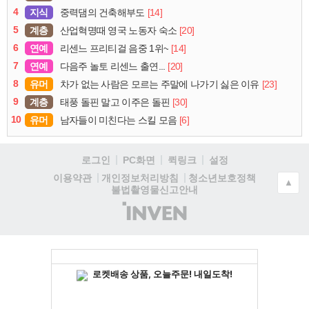
4
지식
[14]
중력댐의 건축해부도
5
계층
[20]
산업혁명때 영국 노동자 숙소
6
연예
[14]
리센느 프리티걸 음중 1위~
7
연예
[20]
다음주 놀토 리센느 출연...
8
유머
[23]
차가 없는 사람은 모르는 주말에 나가기 싫은 이유
9
계층
[30]
태풍 돌핀 말고 이주은 돌핀
10
유머
[6]
남자들이 미친다는 스킬 모음
로그인
PC화면
퀵링크
설정
청소년보호정책
이용약관
개인정보처리방침
▲
불법촬영물신고안내
(주)
인
벤