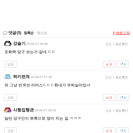
댓글
(5)
등록순
|
최신순
새로고침
강슬기
26-06-07 06:49
신고
|
공감 확인
조화백 당구 보는거 같네 ㄷㄷ
답글
0
0
럭키펀쳐
26-06-07 07:26
신고
|
공감 확인
와 그냥 빈쿠션 리버스ㄷㄷㄷ휘내가 우찌살아있너
답글
0
0
사형집행관
26-06-07 08:56
신고
|
공감 확인
일반 당구인이 뽀록으로 많이 치는 길.ㅋㅋㅋ
답글
0
0