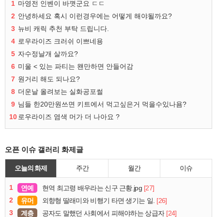
1
마영전 인벤이 바꼇군요 ㄷㄷ
2
안녕하세요 혹시 이런경우에는 어떻게 해야될까요?
3
뉴비 캐릭 추천 부탁 드립니다.
4
로우라이즈 크러쉬 이쁘네용
5
자수정날개 살까요?
6
미울 < 있는 파티는 왠만하면 안들어감
7
원거리 해도 되나요?
8
더운날 올려보는 실화공포썰
9
님들 한20만원쓰면 키트에서 먹고싶은거 먹을수있나욤?
10
로우라이즈 염색 머가 더 나아요 ?
오픈 이슈 갤러리 화제글
오늘의 화제
주간
월간
이슈
1
연예
[27]
현역 최고령 배우라는 신구 근황.jpg
2
유머
[26]
외향형 딸래미와 비행기 타면 생기는 일.
3
계층
[24]
공자도 말했던 사회에서 피해야하는 상급자