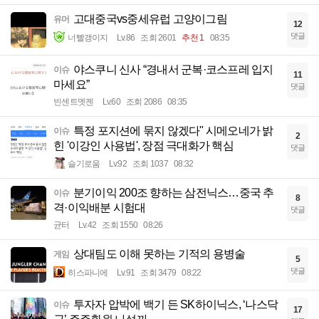
고대중국vs중세유럽 고양이그림
유머
12
댓글
너빨갱이지
Lv.86
조회 2601
추천 1
08:35
야스쿠니 신사 “경내서 군복·코스프레 입지
이슈
11
마세요”
댓글
빈센트멧젠
Lv.60
조회 2086
08:35
특정 포지션에 묶지 않겠다" 시메오네가 밝
이슈
2
힌 '이강인 사용법', 장점 극대화가 핵심
댓글
슬기로움
Lv.92
조회 1037
08:32
분기이익 200조 향하는 삼전닉스…중국 추
이슈
8
격·이익배분 시험대
댓글
균터
Lv.42
조회 1550
08:26
상대팀도 이해 못하는 기적의 용병술
게임
5
댓글
히스파니에
Lv.91
조회 3479
08:22
투자자 압박에 백기 든 SK하이닉스, ‘나스닥
이슈
17