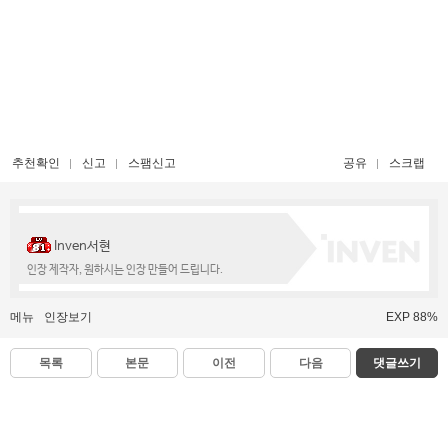
추천확인
신고
스팸신고
공유
스크랩
Inven서현
인장 제작자, 원하시는 인장 만들어 드립니다.
메뉴
인장보기
EXP 88%
목록
본문
이전
다음
댓글쓰기