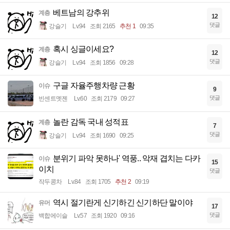
베트남의 강추위
계층
12
댓글
강슬기
Lv.94
조회 2165
추천 1
09:35
혹시 싱글이세요?
계층
12
댓글
강슬기
Lv.94
조회 1856
09:28
구글 자율주행차량 근황
이슈
9
댓글
빈센트멧젠
Lv.60
조회 2179
09:27
놀란 감독 국내 성적표
계층
7
댓글
강슬기
Lv.94
조회 1690
09:25
분위기 파악 못하나' 역풍.. 악재 겹치는 다카
이슈
15
이치
댓글
작두콩차
Lv.84
조회 1705
추천 2
09:19
역시 절기란게 신기하긴 신기하단 말이야
유머
17
댓글
백합에이슬
Lv.57
조회 1920
09:16