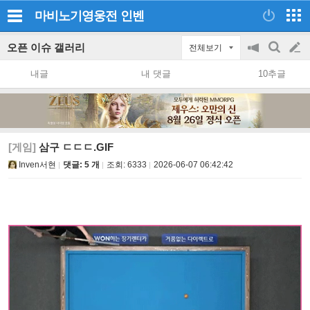
마비노기영웅전
인벤
오픈 이슈 갤러리
전체보기
공
검
글
지
색
내글
내 댓글
10추글
on/off
쓰
기
[게임]
삼구 ㄷㄷㄷ.GIF
Inven서현
댓글: 5 개
조회:
6333
2026-06-07 06:42:42