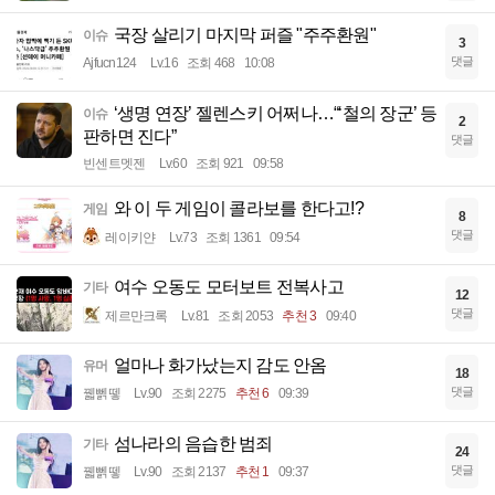
국장 살리기 마지막 퍼즐 "주주환원"
이슈
3
댓글
Ajfucn124
Lv.16
조회 468
10:08
‘생명 연장’ 젤렌스키 어쩌나…“‘철의 장군’ 등
이슈
2
판하면 진다”
댓글
빈센트멧젠
Lv.60
조회 921
09:58
와 이 두 게임이 콜라보를 한다고!?
게임
8
댓글
레이키얀
Lv.73
조회 1361
09:54
여수 오동도 모터보트 전복사고
기타
12
댓글
제르만크록
Lv.81
조회 2053
추천 3
09:40
얼마나 화가났는지 감도 안옴
유머
18
댓글
꿻뻵뗗
Lv.90
조회 2275
추천 6
09:39
섬나라의 음습한 범죄
기타
24
댓글
꿻뻵뗗
Lv.90
조회 2137
추천 1
09:37