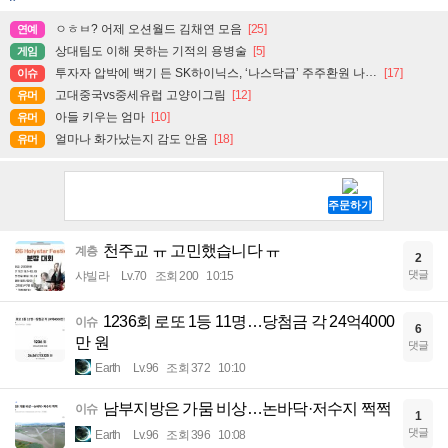
ㅇㅎㅂ? 어제 오션월드 김채연 모음
[25]
연예
상대팀도 이해 못하는 기적의 용병술
[5]
게임
투자자 압박에 백기 든 SK하이닉스, ‘나스닥급’ 주주환원 나설까
[17]
이슈
고대중국vs중세유럽 고양이그림
[12]
유머
아들 키우는 엄마
[10]
유머
얼마나 화가났는지 감도 안옴
[18]
유머
천주교 ㅠ 고민했습니다 ㅠ
계층
2
댓글
샤빌라
Lv.70
조회 200
10:15
1236회 로또 1등 11명…당첨금 각 24억4000
이슈
6
만 원
댓글
Earth
Lv.96
조회 372
10:10
남부지방은 가뭄 비상…논바닥·저수지 쩍쩍
이슈
1
댓글
Earth
Lv.96
조회 396
10:08