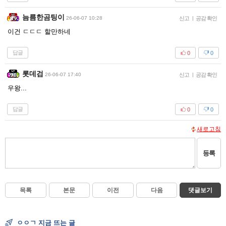
늠름한곰팅이
26-06-07 10:28
신고
|
공감 확인
이건 ㄷㄷㄷ 할만하네
답글
0
0
롯데검
26-06-07 17:40
신고
|
공감 확인
우왕...
답글
0
0
새로고침
등록
목록
본문
이전
다음
댓글보기
ㅇㅇㄱ 지금 뜨는 글