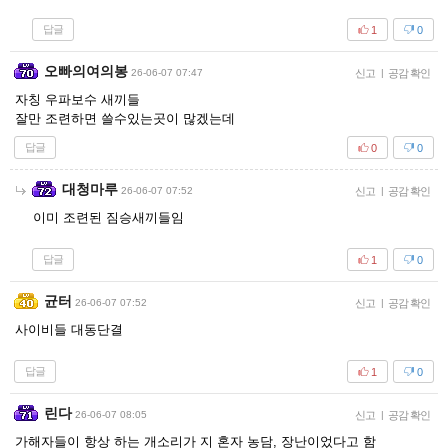
답글
1
0
오빠의여의봉
26-06-07 07:47
신고
|
공감 확인
자칭 우파보수 새끼들
잘만 조련하면 쓸수있는곳이 많겠는데
답글
0
0
대청마루
26-06-07 07:52
신고
|
공감 확인
이미 조련된 짐승새끼들임
답글
1
0
균터
26-06-07 07:52
신고
|
공감 확인
사이비들 대동단결
답글
1
0
린다
26-06-07 08:05
신고
|
공감 확인
가해자들이 항상 하는 개소리가 지 혼자 농담, 장난이었다고 함