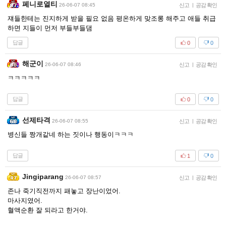
페니로열티
26-06-07 08:45
신고
|
공감 확인
쟤들한테는 진지하게 받을 필요 없음 평온하게 맞조롱 해주고 애들 취급
하면 지들이 먼저 부들부들댐
답글
0
0
해군이
26-06-07 08:46
신고
|
공감 확인
ㅋㅋㅋㅋㅋ
답글
0
0
선제타격
26-06-07 08:55
신고
|
공감 확인
병신들 짱개같네 하는 짓이나 행동이ㅋㅋㅋ
답글
1
0
Jingiparang
26-06-07 08:57
신고
|
공감 확인
존나 죽기직전까지 패놓고 장난이었어.
마사지였어.
혈액순환 잘 되라고 한거야.