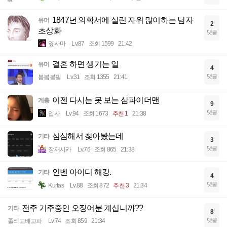
1847년 의학서에 실린 자위 많이하는 남자
유머
2
초상화
댓글
옆사마
Lv.87
조회 1599
21:42
결혼 하면 생기는 일
유머
4
댓글
봄봄봉필
Lv.31
조회 1355
21:41
이젠 다시는 못 보는 삼파이더맨
계층
9
댓글
입사
Lv.94
조회 1673
추천 1
21:38
심심해서 찾아봤는데
기타
3
댓글
장재시카
Lv.76
조회 865
21:38
인벤 아이디 해킹.
기타
4
댓글
Kurtas
Lv.88
조회 872
추천 3
21:34
전주 거주중인 오징어분 계십니까??
기타
8
댓글
졸리고배고파
Lv.74
조회 859
21:34