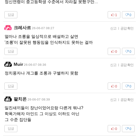
정신연령이 중고등학생 수준에서 자라질 못했구만...
답글
1
0
크레사르
26-06-07 08:27
신고
|
공감 확인
얼마나 조롱을 일상적으로 배설하고 살면
'조롱'이 잘못된 행동임을 인식하지도 못하는 걸까
답글
0
0
Muir
26-06-07 08:36
신고
|
공감 확인
정치풍자나 개그를 조롱과 구별하지 못함
답글
0
0
팔치온
26-06-07 08:39
신고
|
공감 확인
일진새끼들이 장난이었어요랑 다른게 뭐냐?
학폭가해자 마인드 그 이상도 이하도 아닌
그 수준 집단들
답글
0
0