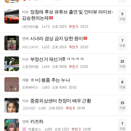
정청래 후보 유튜브 출연 및 인터뷰 라이브-
이슈
5
김승현의논제
댓글
내안에퍼플
Lv.73
조회 1025
추천 5
20:13
시녀라 겸상 금지 당한 원이
연예
7
댓글
아이스티이
Lv.32
조회 1616
추천 5
20:10
부정선거 재선거!!! ㅋㅋㅋㅋ
이슈
22
댓글
소중한바램
Lv.44
조회 3438
추천 2
20:02
ㅎㅂ) 봉춤 추는 누나
계층
8
댓글
조폭빠박스
Lv.65
조회 4340
20:01
중증외상센터 천장미 배우 근황
이슈
15
댓글
고도비만
Lv.91
조회 6253
추천 6
19:49
카즈하
연예
7
댓글
케를로스
Lv.86
조회 1325
추천 3
19:49