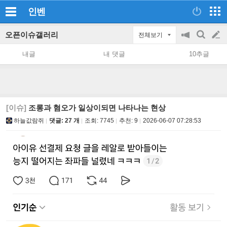
인벤
오픈이슈갤러리
전체보기
공
검
글
지
색
내글
내 댓글
10추글
on/off
쓰
기
[이슈]
조롱과 혐오가 일상이되면 나타나는 현상
하늘값람쥐
댓글: 27 개
조회:
7745
추천:
9
2026-06-07 07:28:53