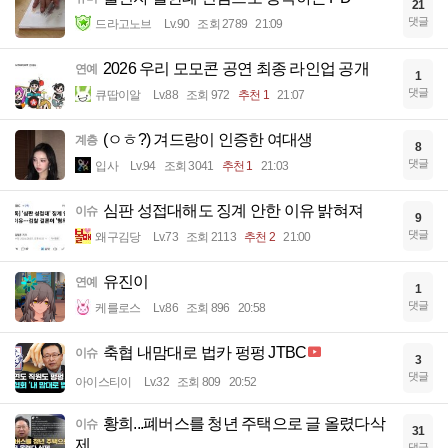
21
댓글
드라고노브
Lv.90
조회 2789
21:09
2026 우리 모모콘 공연 최종 라인업 공개
연예
1
댓글
큐땁이알
Lv.88
조회 972
추천 1
21:07
(ㅇㅎ?) 겨드랑이 인증한 여대생
계층
8
댓글
입사
Lv.94
조회 3041
추천 1
21:03
심판 성접대해도 징계 안한 이유 밝혀져
이슈
9
댓글
왜구김당
Lv.73
조회 2113
추천 2
21:00
유진이
연예
1
댓글
케를로스
Lv.86
조회 896
20:58
축협 내맘대로 법카 펑펑 JTBC
이슈
3
댓글
아이스티이
Lv.32
조회 809
20:52
황희...폐버스를 청년 주택으로 글 올렸다삭
이슈
31
제
댓글