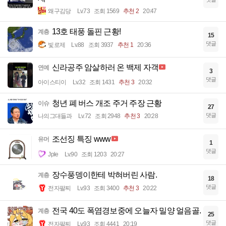
왜구김당
Lv.73
조회 1569
추천 2
20:47
13호 태풍 돌핀 근황!
계층
15
댓글
빛로제
Lv.88
조회 3937
추천 1
20:36
신라공주 암살하러 온 백제 자객
연예
3
댓글
아이스티이
Lv.32
조회 1431
추천 3
20:32
청년 폐 버스 개조 주거 주장 근황
이슈
27
댓글
나의그대들과
Lv.72
조회 2948
추천 3
20:28
조선징 특징 www
유머
1
댓글
Jple
Lv.90
조회 1203
20:27
장수풍뎅이한테 박혀버린 사람.
계층
18
댓글
전자팔찌
Lv.93
조회 3400
추천 3
20:22
전국 40도 폭염경보중에 오늘자 밀양 얼음골.
계층
25
댓글
전자팔찌
Lv.93
조회 4441
20:19