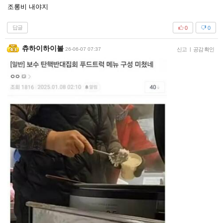
조롱비 내야지
답글
0
0
츄하이하이볼
26-06-07 07:37
신고
|
공감 확인