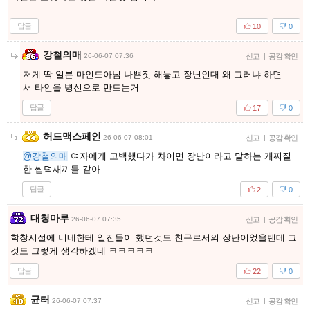
답글
10
0
강철의매
26-06-07 07:36
신고
|
공감 확인
저게 딱 일본 마인드아님 나쁜짓 해놓고 장닌인대 왜 그러냐 하면
서 타인을 병신으로 만드는거
답글
17
0
허드맥스페인
26-06-07 08:01
신고
|
공감 확인
@강철의매
여자에게 고백했다가 차이면 장난이라고 말하는 개찌질
한 씹덕새끼들 같아
답글
2
0
대청마루
26-06-07 07:35
신고
|
공감 확인
학창시절에 니네한테 일진들이 했던것도 친구로서의 장난이었을텐데 그
것도 그렇게 생각하겠네 ㅋㅋㅋㅋㅋ
답글
22
0
균터
26-06-07 07:37
신고
|
공감 확인