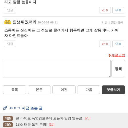
라고 말할 놈들이지
답글
0
0
인생뭐있더라
26-06-07 09:11
신고
|
공감 확인
조롱이든 진심이든 그 정도로 몰려가서 행동하면 그게 잘못이다. 가해
자 마인드들아
답글
0
0
새로고침
등록
목록
본문
이전
다음
댓글보기
ㅇㅇㄱ 지금 뜨는 글
전국 40도 폭염경보중에 오늘자 밀양 얼음골.
[25]
계층
13호 태풍 돌핀 근황!
[15]
계층