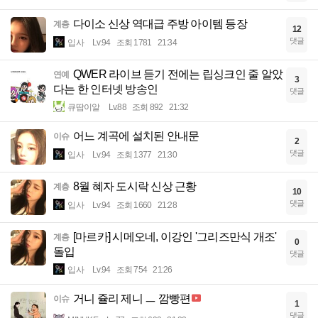
다이소 신상 역대급 주방 아이템 등장
계층
12
댓글
입사
Lv.94
조회 1781
21:34
QWER 라이브 듣기 전에는 립싱크인 줄 알았
연예
3
다는 한 인터넷 방송인
댓글
큐땁이알
Lv.88
조회 892
21:32
어느 계곡에 설치된 안내문
이슈
2
댓글
입사
Lv.94
조회 1377
21:30
8월 혜자 도시락 신상 근황
계층
10
댓글
입사
Lv.94
조회 1660
21:28
[마르카] 시메오네, 이강인 '그리즈만식 개조'
계층
0
돌입
댓글
입사
Lv.94
조회 754
21:26
거니 쥴리 제니 ㅡ 깜빵편
이슈
1
댓글