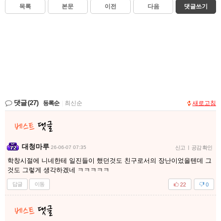
목록
본문
이전
다음
댓글쓰기
댓글
(27)
등록순
|
최신순
새로고침
대청마루
26-06-07 07:35
신고
|
공감 확인
학창시절에 니네한테 일진들이 했던것도 친구로서의 장난이었을텐데 그
것도 그렇게 생각하겠네 ㅋㅋㅋㅋㅋ
답글
이동
22
0