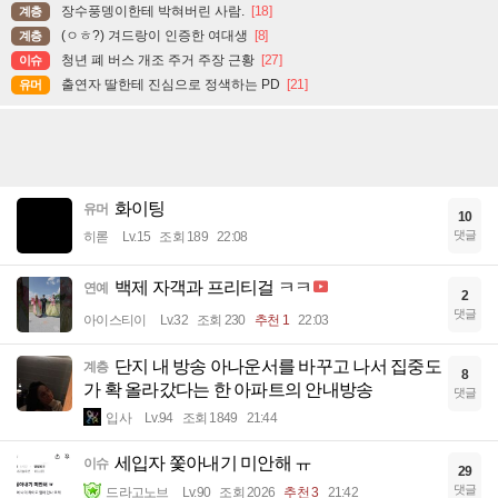
장수풍뎅이한테 박혀버린 사람.
[18]
계층
(ㅇㅎ?) 겨드랑이 인증한 여대생
[8]
계층
청년 폐 버스 개조 주거 주장 근황
[27]
이슈
출연자 딸한테 진심으로 정색하는 PD
[21]
유머
화이팅
유머
10
댓글
히롣
Lv.15
조회 189
22:08
백제 자객과 프리티걸 ㅋㅋ
연예
2
댓글
아이스티이
Lv.32
조회 230
추천 1
22:03
단지 내 방송 아나운서를 바꾸고 나서 집중도
계층
8
가 확 올라갔다는 한 아파트의 안내방송
댓글
입사
Lv.94
조회 1849
21:44
세입자 쫓아내기 미안해 ㅠ
이슈
29
댓글
드라고노브
Lv.90
조회 2026
추천 3
21:42