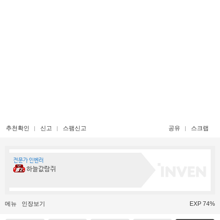
추천확인
신고
스팸신고
공유
스크랩
전문가 인벤러
하늘값람쥐
메뉴
인장보기
EXP 74%