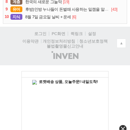
8
계층
[19]
한국의 새로운 그늘막
9
유머
[43]
후방)인방 누나들이 돈벌때 사용하는 밑캠을 알아보자
10
지식
[6]
8월 7일 금요일 날씨 + 운세
로그인
PC화면
퀵링크
설정
청소년보호정책
이용약관
개인정보처리방침
▲
불법촬영물신고안내
(주)
인
벤