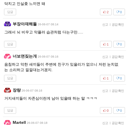
닥치고 인실좆 느끼면 돼
답글
2
0
부장아재해돌
26-06-07 08:14
신고
|
공감 확인
그래서 뇌 비우고 악플러 습관처럼 다는구만.....
답글
1
0
너보면짖는개
26-06-07 08:16
신고
|
공감 확인
음침하고 악한 새끼들이 주변에 친구가 있을리가 없으니 저런 눈치없
는 소리하고 낄낄대는거겠지.
답글
1
0
장량
26-06-07 08:16
신고
|
공감 확인
거지새끼들이 자존심이란게 남아 있을때 하는 말 ㅋㅋㅋ
답글
0
0
Martell
26-06-07 08:18
신고
|
공감 확인