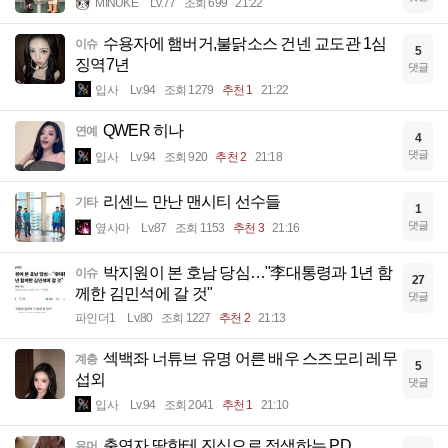
MINUKE
Lv.77
조회 699
21:22
수용자에 햄버거,불닭소스 건넨 교도관 1심
이슈
5
징역7년
댓글
입사
Lv.94
조회 1279
추천 1
21:22
QWER 히나
연예
4
댓글
입사
Lv.94
조회 920
추천 2
21:18
리센느 만난 맨시티 선수들
기타
1
댓글
옆사마
Lv.87
조회 1153
추천 3
21:16
박지원이 본 호남 당심…"李대통령과 1년 함
이슈
27
께한 김민석에 갈 것"
댓글
파인더1
Lv.80
조회 1227
추천 2
21:13
섹백좌 너튜브 유명 어른 배우 스즈모리 레무
계층
5
섭외
댓글
입사
Lv.94
조회 2041
추천 1
21:10
출연자 딸한테 진심으로 정색하는 PD
유머