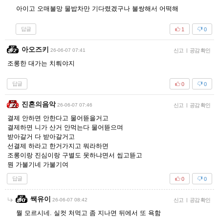
아이고 오매불망 물밥차만 기다렸겠구나 불쌍해서 어떡해
답글
1
0
아오즈키
26-06-07 07:41
신고
|
공감 확인
조롱한 대가는 치뤄야지
답글
0
0
진혼의음악
26-06-07 07:46
신고
|
공감 확인
결제 안하면 안한다고 물어뜯을거고
결제하면 니가 산거 안먹는다 물어뜯으며
받아갈거 다 받아갈거고
선결제 하라고 한거가지고 뭐라하면
조롱이랑 진심이랑 구별도 못하냐면서 씹고뜯고
뭔 가불기네 가불기여
답글
0
0
쌕유이
26-06-07 08:42
신고
|
공감 확인
뭘 모르시네. 실컷 처먹고 좀 지나면 뒤에서 또 욕함