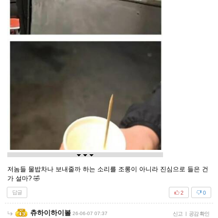
저놈들 물밥차나 보내줄까 하는 소리를 조롱이 아니라 진심으로 들은 건
가 설마? 🤣
답글
2
0
츄하이하이볼
26-06-07 07:37
신고
|
공감 확인