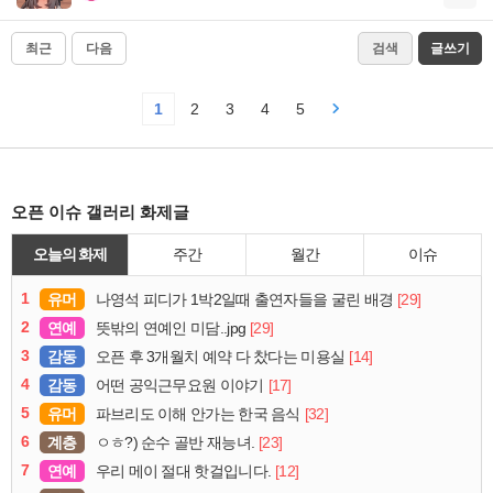
최근
다음
검색
글쓰기
1
2
3
4
5
오픈 이슈 갤러리 화제글
오늘의 화제
주간
월간
이슈
1
유머
[29]
나영석 피디가 1박2일때 출연자들을 굴린 배경
2
연예
[29]
뜻밖의 연예인 미담..jpg
3
감동
[14]
오픈 후 3개월치 예약 다 찼다는 미용실
4
감동
[17]
어떤 공익근무요원 이야기
5
유머
[32]
파브리도 이해 안가는 한국 음식
6
계층
[23]
ㅇㅎ?) 순수 골반 재능녀.
7
연예
[12]
우리 메이 절대 핫걸입니다.