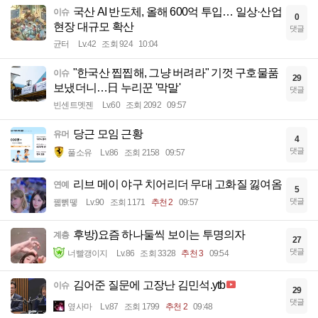
국산 AI 반도체, 올해 600억 투입… 일상·산업
이슈
0
현장 대규모 확산
댓글
균터
Lv.42
조회 924
10:04
"한국산 찝찝해, 그냥 버려라" 기껏 구호물품
이슈
29
보냈더니…日 누리꾼 '막말'
댓글
빈센트멧젠
Lv.60
조회 2092
09:57
당근 모임 근황
유머
4
댓글
풀소유
Lv.86
조회 2158
09:57
리브 메이 야구 치어리더 무대 고화질 낋여옴
연예
5
댓글
꿻뻵뗗
Lv.90
조회 1171
추천 2
09:57
후방)요즘 하나둘씩 보이는 투명의자
계층
27
댓글
너빨갱이지
Lv.86
조회 3328
추천 3
09:54
김어준 질문에 고장난 김민석.ytb
이슈
29
댓글
옆사마
Lv.87
조회 1799
추천 2
09:48