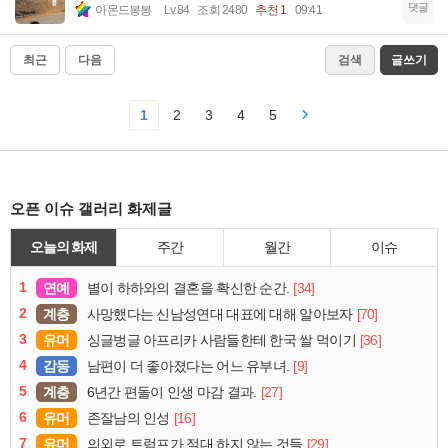
댓글
아몬드봉봉
Lv.84
조회 2480
추천 1
09:41
최근
다음
검색
글쓰기
1
2
3
4
5
오픈 이슈 갤러리 화제글
오늘의 화제
주간
월간
이슈
1
연예
[34]
별이 하하와의 결혼을 확신한 순간.
2
계층
[70]
사망했다는 신남성연대 대표에 대해 알아보자
3
유머
[36]
싱글벙글 아프리카 사람들한테 한국 쌀 먹이기
4
감동
[9]
남편이 더 좋아졌다는 어느 유부녀.
5
계층
[27]
6년간 편돌이 인생 마감 결과.
6
유머
[16]
존잘남의 인성
7
유머
[29]
의외로 트럼프가 절대 하지 않는 것들