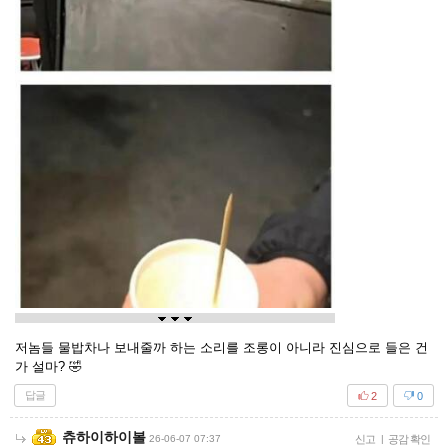
저놈들 물밥차나 보내줄까 하는 소리를 조롱이 아니라 진심으로 들은 건
가 설마? 🤣
답글
2
0
츄하이하이볼
26-06-07 07:37
신고
|
공감 확인