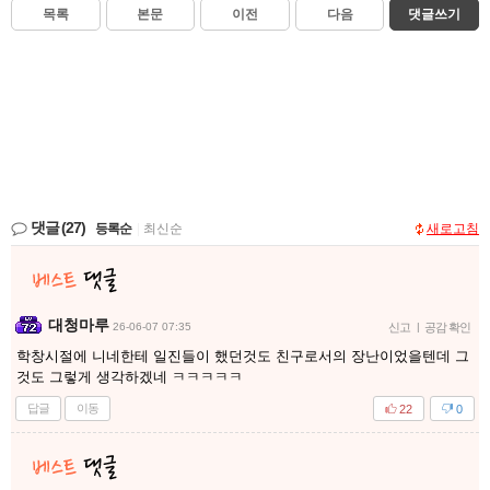
목록
본문
이전
다음
댓글쓰기
댓글
(27)
등록순
|
최신순
새로고침
대청마루
26-06-07 07:35
신고
|
공감 확인
학창시절에 니네한테 일진들이 했던것도 친구로서의 장난이었을텐데 그
것도 그렇게 생각하겠네 ㅋㅋㅋㅋㅋ
답글
이동
22
0