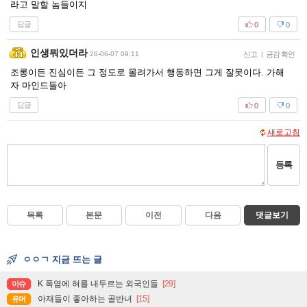
라고 말할 놈들이지
답글
0
0
인생뭐있더라
26-06-07 09:11
신고
|
공감 확인
조롱이든 진심이든 그 정도로 몰려가서 행동하면 그게 잘못이다. 가해
자 마인드들아
답글
0
0
새로고침
등록
목록
본문
이전
다음
댓글보기
ㅇㅇㄱ 지금 뜨는 글
K 폭염에 혀를 내두르는 외국인들
[29]
이슈
아재들이 좋아하는 골반녀
[15]
유머