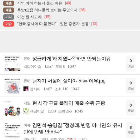
지역 비하 하는게 웃긴 이유.
[48]
계층
후방)요즘 하나둘씩 보이는 투명의자
[26]
계층
이건 뭔 사고랴;
[15]
기타
"한국 증시에 다 묻혔다"…일본 증권가 '분통'
[13]
이슈
성급하게 '해치웠나?' 하면 안되는이유
유머
0
댓글
백합에이슬
Lv.57
조회 6
10:47
남자가 서울에 살아야 하는 이유.jpg
유머
0
댓글
옆사마
Lv.87
조회 110
10:47
현 시각 구글 플레이 매출 순위 근황
게임
0
댓글
큐땁이알
Lv.88
조회 266
10:45
김민석·송영길 "정청래, 반명 아니면 왜 유시
이슈
8
민에 반발 안 하나"
댓글
파인더1
Lv.80
조회 254
추천 1
10:43