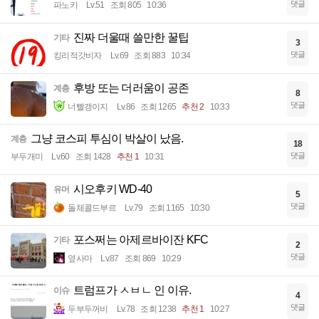
댓글
파노키
Lv.51
조회 805
10:36
진짜 더울때 쓸만한 꿀팁
기타
3
댓글
킹리적갓비자
Lv.69
조회 883
10:34
후방 또는 더러움이 공존
계층
8
댓글
너빨갱이지
Lv.86
조회 1265
추천 2
10:33
그냥 코스피 투심이 박살이 났음.
계층
18
댓글
부두개미
Lv.60
조회 1428
추천 1
10:31
시오후키 WD-40
유머
5
댓글
돌체콜드부르
Lv.79
조회 1165
10:30
포스쩌는 아제르바이잔 KFC
기타
2
댓글
옆사마
Lv.87
조회 869
10:29
트럼프가 ㅅㅂㄴ 인 이유.
이슈
4
댓글
두부두꺼비
Lv.78
조회 1238
추천 1
10:27