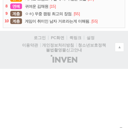
8
연예
[15]
귀여운 김채원
9
계층
[55]
ㅇㅎ) 우중 캠핑 최고의 장점.
10
계층
[55]
게임이 취미인 남자 거르라는게 이해됨.
로그인
PC화면
퀵링크
설정
청소년보호정책
이용약관
개인정보처리방침
▲
불법촬영물신고안내
(주)
인
벤