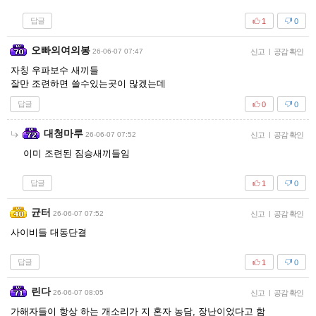
답글
1
0
오빠의여의봉
26-06-07 07:47
신고
|
공감 확인
자칭 우파보수 새끼들
잘만 조련하면 쓸수있는곳이 많겠는데
답글
0
0
대청마루
26-06-07 07:52
신고
|
공감 확인
이미 조련된 짐승새끼들임
답글
1
0
균터
26-06-07 07:52
신고
|
공감 확인
사이비들 대동단결
답글
1
0
린다
26-06-07 08:05
신고
|
공감 확인
가해자들이 항상 하는 개소리가 지 혼자 농담, 장난이었다고 함