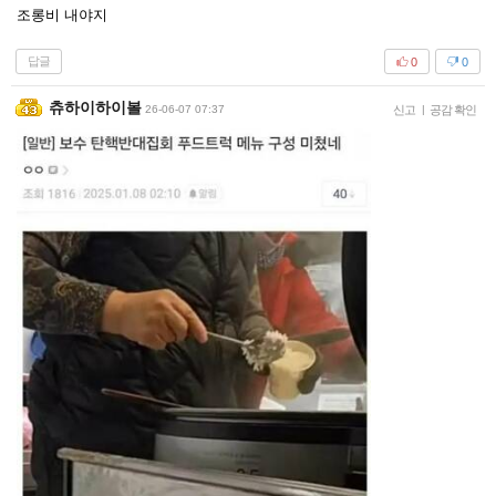
조롱비 내야지
답글
0
0
츄하이하이볼
26-06-07 07:37
신고
|
공감 확인