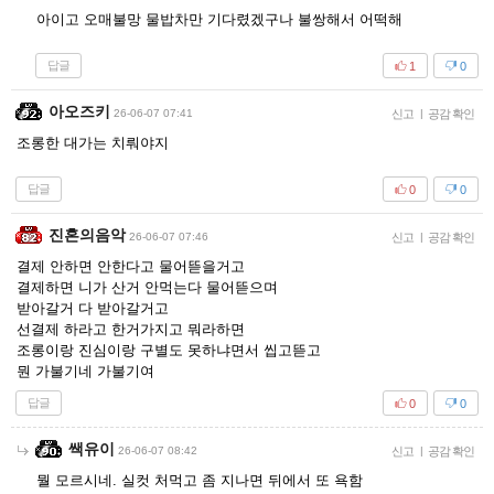
아이고 오매불망 물밥차만 기다렸겠구나 불쌍해서 어떡해
답글
1
0
아오즈키
26-06-07 07:41
신고
|
공감 확인
조롱한 대가는 치뤄야지
답글
0
0
진혼의음악
26-06-07 07:46
신고
|
공감 확인
결제 안하면 안한다고 물어뜯을거고
결제하면 니가 산거 안먹는다 물어뜯으며
받아갈거 다 받아갈거고
선결제 하라고 한거가지고 뭐라하면
조롱이랑 진심이랑 구별도 못하냐면서 씹고뜯고
뭔 가불기네 가불기여
답글
0
0
쌕유이
26-06-07 08:42
신고
|
공감 확인
뭘 모르시네. 실컷 처먹고 좀 지나면 뒤에서 또 욕함