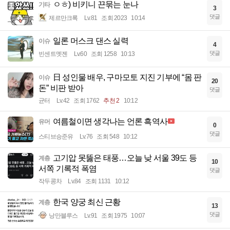
ㅇㅎ) 비키니 끈묶는 눈나
기타
3
댓글
제르만크록
Lv.81
조회 2023
10:14
일론 머스크 댄스 실력
이슈
4
댓글
빈센트멧젠
Lv.60
조회 1258
10:13
日 성인물 배우, 구마모토 지진 기부에 “몸 판
이슈
20
돈” 비판 받아
댓글
균터
Lv.42
조회 1762
추천 2
10:12
여름철이면 생각나는 언론 흑역사
유머
0
댓글
스티브승준유
Lv.76
조회 548
10:12
고기압 못뚫은 태풍…오늘 낮 서울 39도 등
계층
10
서쪽 기록적 폭염
댓글
작두콩차
Lv.84
조회 1131
10:12
한국 양궁 최신 근황
계층
13
댓글
낭만블루스
Lv.91
조회 1975
10:07