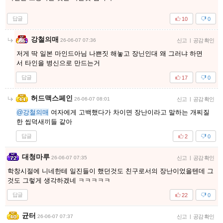
답글
10
0
강철의매
26-06-07 07:36
신고
|
공감 확인
저게 딱 일본 마인드아님 나쁜짓 해놓고 장닌인대 왜 그러냐 하면
서 타인을 병신으로 만드는거
답글
17
0
허드맥스페인
26-06-07 08:01
신고
|
공감 확인
@강철의매
여자에게 고백했다가 차이면 장난이라고 말하는 개찌질
한 씹덕새끼들 같아
답글
2
0
대청마루
26-06-07 07:35
신고
|
공감 확인
학창시절에 니네한테 일진들이 했던것도 친구로서의 장난이었을텐데 그
것도 그렇게 생각하겠네 ㅋㅋㅋㅋㅋ
답글
22
0
균터
26-06-07 07:37
신고
|
공감 확인