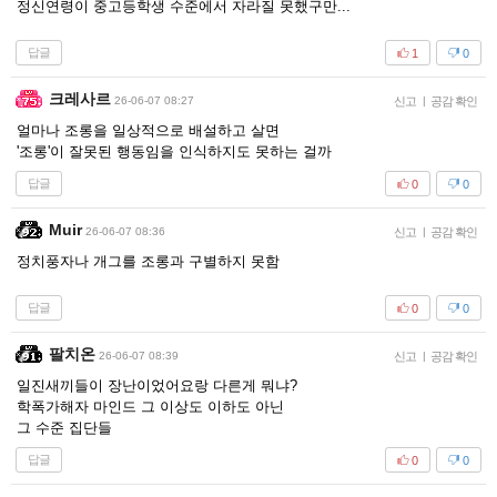
정신연령이 중고등학생 수준에서 자라질 못했구만...
답글
1
0
크레사르
26-06-07 08:27
신고
|
공감 확인
얼마나 조롱을 일상적으로 배설하고 살면
'조롱'이 잘못된 행동임을 인식하지도 못하는 걸까
답글
0
0
Muir
26-06-07 08:36
신고
|
공감 확인
정치풍자나 개그를 조롱과 구별하지 못함
답글
0
0
팔치온
26-06-07 08:39
신고
|
공감 확인
일진새끼들이 장난이었어요랑 다른게 뭐냐?
학폭가해자 마인드 그 이상도 이하도 아닌
그 수준 집단들
답글
0
0