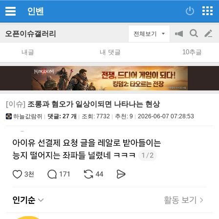
인벤
오픈이슈갤러리
전체보기
공
검
글
지
색
내글
내 댓글
10추글
on/off
쓰
기
[이슈]
조롱과 혐오가 일상이되면 나타나는 현상
하늘값람쥐
댓글: 27 개
조회:
7732
추천:
9
2026-06-07 07:28:53