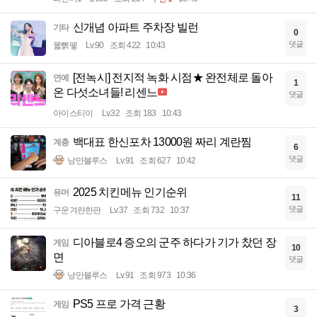
신개념 아파트 주차장 빌런
기타
0
댓글
꿻뻵뗗
Lv.90
조회 422
10:43
[전녹시] 전지적 녹화 시점★ 완전체로 돌아
연예
1
온 다섯소녀들! 리센느
댓글
아이스티이
Lv.32
조회 183
10:43
백대표 한신포차 13000원 짜리 계란찜
계층
6
댓글
낭만블루스
Lv.91
조회 627
10:42
2025 치킨메뉴 인기순위
유머
11
댓글
구운겨란한판
Lv.37
조회 732
10:37
디아블로4 증오의 군주 하다가 기가 찼던 장
게임
10
면
댓글
낭만블루스
Lv.91
조회 973
10:36
PS5 프로 가격 근황
게임
3