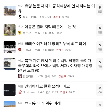
유명 논문 저자가 공식석상에 안 나타나는 이
유머
5
유
댓글
썽바
Lv.89
조회 2324
추천 1
09:45
야동은 원래 자막 때문에 보는 것
유머
9
댓글
풀소유
Lv.86
조회 2905
09:45
클래스 여전하신 장혜진누님 최근 라이브
연예
5
댓글
노윤서
Lv.78
조회 1879
추천 3
09:42
북한 자료 전시 위해 수백억 빨갱이 들이다 -
이슈
5
국무회의 라이브에서 법적 제재 / 이재명 대통령
댓글
(겸공 브리핑)
진겟타원
Lv.70
조회 1143
추천 8
09:42
안녕하세요 환율 요정이예요
계층
14
댓글
Nozdormu
Lv.90
조회 2183
추천 2
09:41
ㅎㅂ)위 아래 위위 아래
유머
4