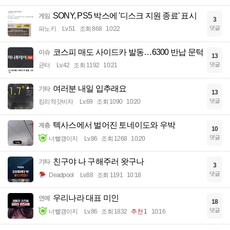
SONY, PS5 박스에 '디스크 지원 종료' 표시
게임
3
댓글
파노키
Lv.51
조회 868
10:22
코스피 매도 사이드카 발동…6300 반납 문턱
이슈
13
댓글
균터
Lv.42
조회 1192
10:21
여러분 내일 입추래요
기타
13
댓글
킹리적갓비자
Lv.69
조회 1090
10:20
텍사스에서 벌어진 토네이도와 우박
계층
10
댓글
너빨갱이지
Lv.86
조회 1268
10:20
친구야 나 구해주러 왓구나
기타
3
댓글
Deadpool
Lv.88
조회 1191
10:18
우리나라 대표 미인
연예
18
댓글
너빨갱이지
Lv.86
조회 1832
추천 1
10:16