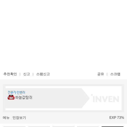
추천확인
신고
스팸신고
공유
스크랩
전문가 인벤러
하늘값람쥐
메뉴
인장보기
EXP 73%