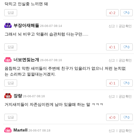
닥치고 인실좆 느끼면 돼
답글
2
0
부장아재해돌
26-06-07 08:14
신고
|
공감 확인
그래서 뇌 비우고 악플러 습관처럼 다는구만.....
답글
1
0
너보면짖는개
26-06-07 08:16
신고
|
공감 확인
음침하고 악한 새끼들이 주변에 친구가 있을리가 없으니 저런 눈치없
는 소리하고 낄낄대는거겠지.
답글
1
0
장량
26-06-07 08:16
신고
|
공감 확인
거지새끼들이 자존심이란게 남아 있을때 하는 말 ㅋㅋㅋ
답글
0
0
Martell
26-06-07 08:18
신고
|
공감 확인