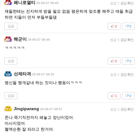
페니로열티
26-06-07 08:45
신고
|
공감 확인
쟤들한테는 진지하게 받을 필요 없음 평온하게 맞조롱 해주고 애들 취급
하면 지들이 먼저 부들부들댐
답글
0
0
해군이
26-06-07 08:46
신고
|
공감 확인
ㅋㅋㅋㅋㅋ
답글
0
0
선제타격
26-06-07 08:55
신고
|
공감 확인
병신들 짱개같네 하는 짓이나 행동이ㅋㅋㅋ
답글
1
0
Jingiparang
26-06-07 08:57
신고
|
공감 확인
존나 죽기직전까지 패놓고 장난이었어.
마사지였어.
혈액순환 잘 되라고 한거야.