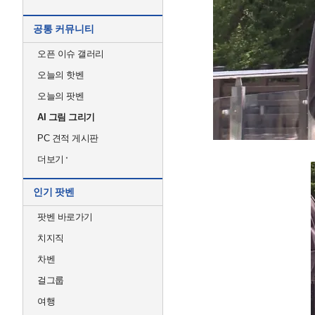
공통 커뮤니티
오픈 이슈 갤러리
오늘의 핫벤
오늘의 팟벤
AI 그림 그리기
PC 견적 게시판
더보기
인기 팟벤
팟벤 바로가기
치지직
차벤
걸그룹
여행