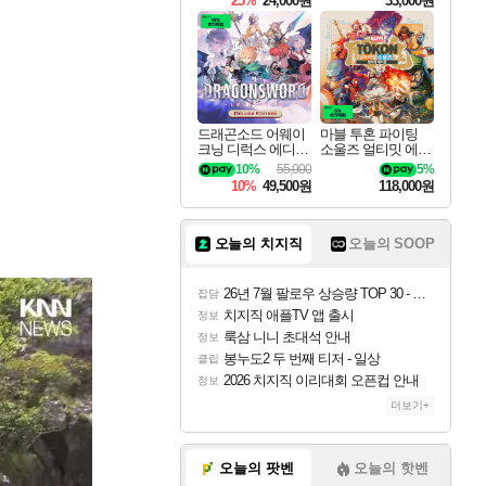
25%
24,000원
33,000원
드래곤소드 어웨이
마블 투혼 파이팅
크닝 디럭스 에디션
소울즈 얼티밋 에디
DragonSword Awake
션 MARVEL Tokon
10%
55,000
5%
ning Deluxe Edition
Fighting Souls Ultima
10%
49,500원
118,000원
te Edition
오늘의 치지직
오늘의 SOOP
26년 7월 팔로우 상승량 TOP 30 - 월간 치지직
잡담
치지직 애플TV 앱 출시
정보
룩삼 니니 초대석 안내
정보
봉누도2 두 번째 티저 - 일상
클립
2026 치지직 이리대회 오픈컵 안내
정보
더보기+
오늘의 팟벤
오늘의 핫벤