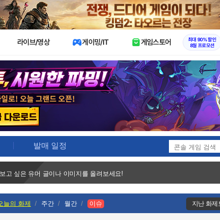
X
최대 90% 할인
라이브/영상
게이밍/IT
게임스토어
8월 프로모션
발매 일정
 보고 싶은 유머 글이나 이미지를 올려보세요!
오늘의 화제
주간
월간
이슈
지난 화제