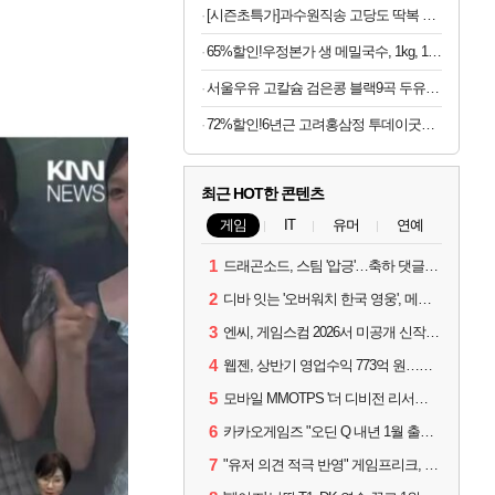
[시즌초특가]과수원직송 고당도 딱복 차돌복숭아, 1박스, 2kg
65%할인!우정본가 생 메밀국수, 1kg, 1팩 + 시원한 메밀장, 40g, 6개
서울우유 고칼슘 검은콩 블랙9곡 두유 190ml 20팩 등 행사 모음전
72%할인!6년근 고려홍삼정 투데이굿타임 골드 홍삼스틱, 10g, 300포
최근 HOT한 콘텐츠
게임
IT
유머
연예
1
드래곤소드, 스팀 '압긍'…축하 댓글 달고 게임 코드 받자!
2
디바 잇는 '오버워치 한국 영웅', 메카 파일럿 디몬 나온다
3
엔씨, 게임스컴 2026서 미공개 신작 최초 공개
4
웹젠, 상반기 영업수익 773억 원…순이익 89% 증가
5
모바일 MMOTPS '더 디비전 리서전스', 6일 스팀에도 출시
6
카카오게임즈 "오딘 Q 내년 1월 출시, 연기는 없다"
7
"유저 의견 적극 반영" 게임프리크, 비스트 오브 리인카네이션 개선 나선다