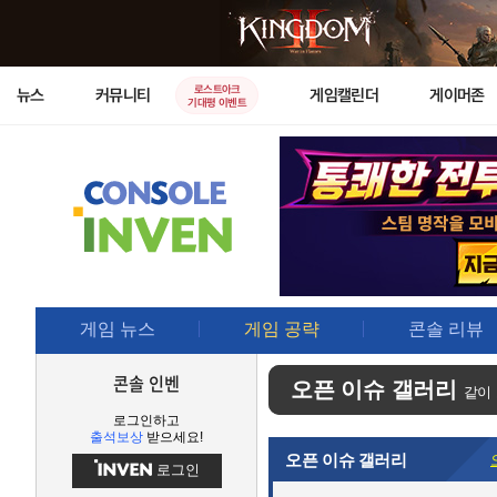
로스트아크
뉴스
커뮤니티
게임캘린더
게이머존
기대평 이벤트
게임 뉴스
게임 공략
콘솔 리뷰
콘솔 인벤
오픈 이슈 갤러리
같이
로그인하고
출석보상
받으세요!
오픈 이슈 갤러리
로그인