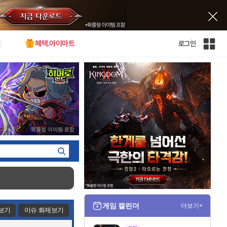
혜택.아이마트
로그인
인
벤
전
체
사
이
트
맵
게임 캘린더
더보기+
보기
이슈 화제보기