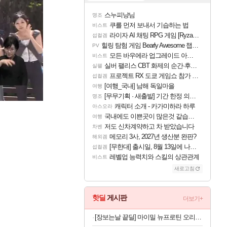
스누피냥님
명조
쿠를 먼저 보내서 기습하는 법
비스트
라이자 AI 채팅 RPG 게임 [RyzaChat: AI] 공개
섭컬겜
힐링 탐험 게임 Bearly Awesome 챕터 1 트레일러
PV
모든 바우에라 업그레이드 아이템 획득 위치 공략 (89개)
비스트
실버 팰리스 CBT 화제의 순간·후기 모음
실팰
프로젝트 RX 도쿄 게임쇼 참가 결정
섭컬겜
[여행_국내] 남해 독일마을
여행
[무무기획 · 새출발] 기간 한정 의뢰 이벤트
명조
캐릭터 소개 - 카가미하라 하루
아스오라
국내에도 이쁜곳이 많은것 같습니다
여행
저도 신차계약하고 차 받았습니다
차벤
메모리 3사, 2027년 생산분 완판?
해외겜
[무한대] 출시일, 8월 13일에 나오나
섭컬겜
레벨업 능력치와 스킬의 상관관계
비스트
새로고침
핫딜
게시판
더보기+
[장보는날 끝딜] 마이밀 뉴프로틴 오리지널 단백질음료 190ml, 30개 [원산지:상세설명에 표시]