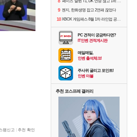
8
'페이즈' 날뛴 T1, DK 연승 끊고 1위 지켜
9
젠지, 한화생명 잡고 2연패 끊었다
10
XBOX 게임패스 8월 1차 라인업 공개... '비스트 오브 리인카네이션' 즉시 합류
PC 견적이 궁금하다면?
IT인벤 견적게시판
매일매일,
인벤 출석체크!
주사위 굴리고 포인트!
인벤 마블
추천 코스프레 갤러리
스팸신고
추천 확인