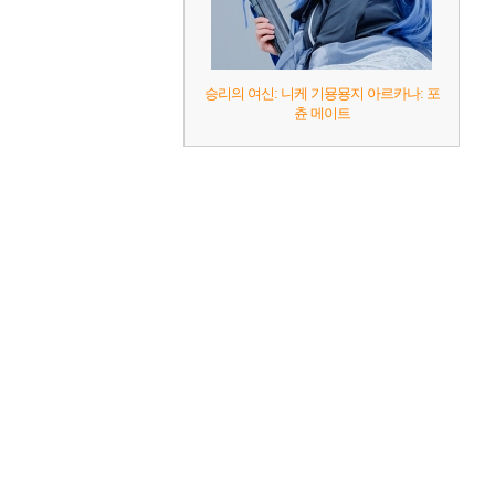
승리의 여신: 니케 기묭묭지 아르카나: 포
츈 메이트