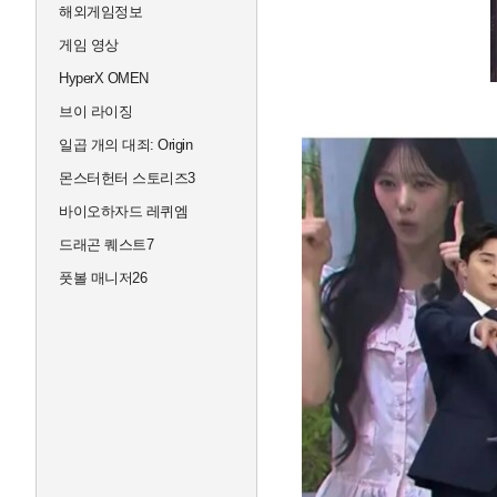
해외게임정보
게임 영상
HyperX OMEN
브이 라이징
일곱 개의 대죄: Origin
몬스터헌터 스토리즈3
바이오하자드 레퀴엠
드래곤 퀘스트7
풋볼 매니저26