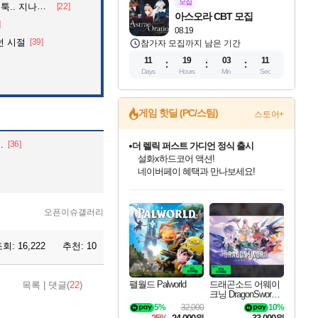
모집
던 아재의 정체
[22]
아스오라 CBT 모집
]
08.19
던 시절
[39]
참가자 모집까지 남은 기간
11
19
03
09
Days
Hours
Min
Sec
게임 핫딜 (PC/스팀)
스토어+
.
[36]
베데스다 40주년 기념 할인 중!
베데스다의 명작들을
40주년 프로모션으로 만나보세요!
인벤게임즈 8월 특별 할인!
드래곤소드: 어웨이크닝 입점!
문명 7 특별 할인!
마블 투혼 파이팅 소울즈 정식출시!
귀무자: 검의 길 예약 판매 중!
비스트 오브 리인카네이션 정식 출시!
커세어 코브 출시 기념 할인!
더 렐릭 퍼스트 가디언 정식 출시
캡콤 프렌차이즈 할인 진행 중!
캡콤 일부 상품 상시 할인
스타워즈 은하계 레이서
로블록스 기프트 카드 공식 입점
인기 퍼블리셔 모음!
스팀으로 만나는 드래곤소드!
조선&고려 DLC 출시 예정
마블 히어로 총 출동&화려한 격투!
10% 할인과
게임프릭 신작 IP
해적'섬'을 발전시키자!
설화x하드코어 액션!
몬헌, 바하 등 인기 IP를
몬헌 와일즈 & 드래곤즈 도그마2
인벤게임즈에서 10% 추가 적립
Robux를 가장 안전하고
최대 90% 할인가를 만나보세요!
네이버혜택과 함께 만나보세요!
50%할인&추가 적립까지!
네이버 포인트 혜택까지!
이니&베니 혜택까지!
네이버 혜택가와 함께 예약하세요!
할인&네이버혜택으로 만나보세요!
네이버페이 혜택과 만나보세요!
할인가에 만나보세요!
일부 에디션 상시 할인!
혜택으로 예약 판매 중
편안하게 충전하세요
오픈이슈갤러리
조회:
16,222
추천:
10
팰월드 Palworld
드래곤소드 어웨이
목록
|
댓글(
22
)
크닝 DragonSword A
wakening
5%
32,000
10%