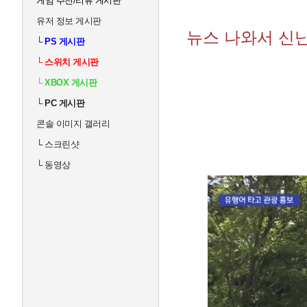
게임 추천/리뷰 게시판
유저 정보 게시판
뉴스 나와서 신
└
PS 게시판
└
스위치 게시판
└
XBOX 게시판
└
PC 게시판
콘솔 이미지 갤러리
└
스크린샷
└
동영상