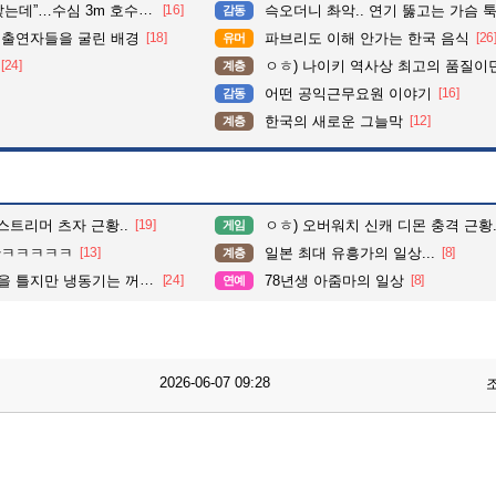
심 3m 호수 뛰어든 60대 의인
[16]
슥오더니 촤악.. 연기 뚫고는 가슴 툭툭.. 지나가
감동
 출연자들을 굴린 배경
[18]
파브리도 이해 안가는 한국 음식
[26
유머
[24]
ㅇㅎ) 나이키 역사상 최고의 품질이
계층
어떤 공익근무요원 이야기
[16]
감동
한국의 새로운 그늘막
[12]
계층
스트리머 츠자 근황..
[19]
ㅇㅎ) 오버워치 신캐 디몬 충격 근황.
게임
황ㅋㅋㅋㅋㅋ
[13]
일본 최대 유흥가의 일상...
[8]
계층
지만 냉동기는 꺼져있데요.
[24]
78년생 아줌마의 일상
[8]
연예
2026-06-07 09:28