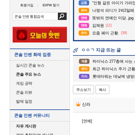
“인형 같은 아이가 가라앉는데”…수
감동
회원가입
ID/PW 찾기
나영석 피디가 1박2일때
유머
뜻밖의 연예인 미담..jpg
연예
김채원
[12]
연예
요즘 폐미 근황.
[39]
유머
ㅇㅇㄱ 지금 뜨는 글
콘솔 인벤 화제 집중
하이닉스 277층에 사는 
계층
실시간 콘솔 뉴스
최근 하이닉스 주가 근
유머
콘솔 주요 뉴스
롯데타워는 대낮에 냉방을 틀
지식
게임 공략
주소보기
복사
콘솔 리뷰
발매 일정
신라
콘솔 인벤 커뮤니티
[연예]
자유 게시판