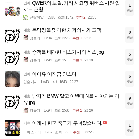
QWER의 보컬, 기타 시요밍 위버스 사진 업
연예
1
로드 근황
댓글
큐땁이알
Lv.88
조회 1372
추천 2
22:33
폭락장을 맞이한 치과의사와 고객
계층
0
댓글
강슬기
Lv.94
조회 3278
추천 1
22:31
승객을 배려한 버스기사의 센스.jpg
계층
5
댓글
강슬기
Lv.94
조회 2513
추천 2
22:29
아이유 이지금 인스타
연예
6
댓글
입술돼지
Lv.43
조회 1643
22:27
남자가 BMW 말고 아반떼 N을 사야되는 이
계층
9
유.jpg
댓글
강슬기
Lv.94
조회 2583
추천 1
22:26
이래서 한국 축구가 무너졌습니다.
이슈
1
댓글
아이스티이
Lv.32
조회 1220
추천 1
22:25