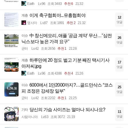
Earth
Lv.96
조회 3483
추천 6
21:32
이게 축구협회야...유흥협회야
계층
12
댓글
옆사마
Lv.87
조회 1891
추천 2
21:32
中 창신메모리, 애플 '공급 계약' 무산…"삼전
이슈
26
닉스보다 높은 가격 요구"
댓글
균터
Lv.42
조회 2656
추천 1
21:28
하루만에 20 정도 벌고 기분 째진 택시기사
계층
17
아저씨.jpg
댓글
Earth
Lv.96
조회 4386
추천 4
21:26
6000에서 1만2000까지?…골드만삭스 “코스
이슈
25
피 조정은 강세장 일부”
댓글
균터
Lv.42
조회 2202
추천 1
21:25
당신의 가슴 사이즈는 얼마나 되시나요?
기타
11
댓글
사람아니야
Lv.63
조회 3072
21:19