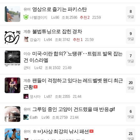
영상으로 즐기는 파키스탄
유머
8
댓글
너빨갱이지
Lv.86
조회 2586
추천 2
21:59
불법튜닝으로 잡힌 경차
계층
9
댓글
강슬기
Lv.94
조회 3742
추천 1
21:59
미국-이란 합의? '노땡큐'‥트럼프 발목 잡는
이슈
7
건 이스라엘
댓글
균터
Lv.42
조회 1502
21:49
팬들이 걱정하고 있다는 레드벨벳 웬디 최근
계층
20
근황
댓글
옆사마
Lv.87
조회 2355
21:44
그루밍 중인 고양이 건드렸을 때 반응.gif
유머
6
댓글
Earth
Lv.96
조회 2759
21:44
ㅎㅂ)사상 최강의 낚시 패션
유머
21
댓글