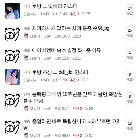
후방 ㅡ 빛베리 안스타
기타
14
댓글
입술돼지
Lv.43
조회 3149
추천 1
22:25
치과의사가 말하는 치과 통증 순위.jpg
계층
25
댓글
강슬기
Lv.94
조회 2970
22:23
에어비앤비 숙소 별점 5개 준 이유
계층
1
댓글
강슬기
Lv.94
조회 2237
22:21
후방 조심 ㅡ ddi_ddi 인스타
기타
8
댓글
입술돼지
Lv.43
조회 2190
추천 1
22:21
블랙핑크 데뷔 10주년을 앞두고 불만 폭발한
연예
8
블핑 팬덤
댓글
강슬기
Lv.94
조회 2174
추천 3
22:20
졸업하면 바로 독립한다고 노래부르던 고2
계층
13
딸
댓글
강슬기
Lv.94
조회 4609
추천 2
22:01