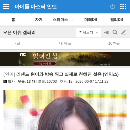
아이돌 마스터
인벤
스타마스 가이드
홈
자게
데레DB
밀리DB
오픈 이슈 갤러리
전체보기
공
검
글
지
색
내글
내 댓글
10추글
on/off
쓰
기
[연예]
리센느 원이와 방송 찍고 실제로 친해진 설윤 (엔믹스)
입사
댓글: 13 개
조회:
16703
추천:
12
2026-06-07 17:11:22