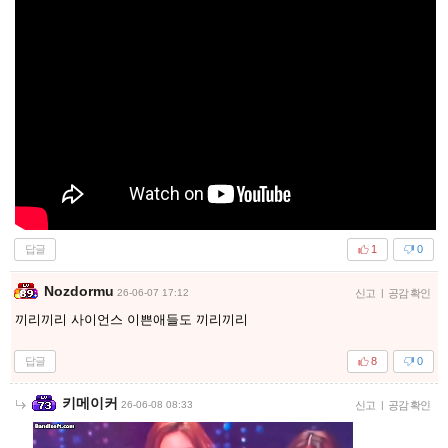
답글
1
0
Nozdormu
26-06-07 17:12
신고
|
공감 확인
끼리끼리 사이언스 이쁜애들도 끼리끼리
답글
8
0
키메이커
26-06-08 08:33
신고
|
공감 확인