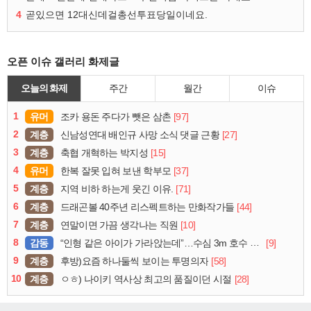
4
곧있으면 12대신데걸총선투표당일이네요.
오픈 이슈 갤러리 화제글
오늘의 화제
주간
월간
이슈
1
유머
[97]
조카 용돈 주다가 뺏은 삼촌
2
계층
[27]
신남성연대 배인규 사망 소식 댓글 근황
3
계층
[15]
축협 개혁하는 박지성
4
유머
[37]
한복 잘못 입혀 보낸 학부모
5
계층
[71]
지역 비하 하는게 웃긴 이유.
6
계층
[44]
드래곤볼 40주년 리스펙트하는 만화작가들
7
계층
[10]
연말이면 가끔 생각나는 직원
8
감동
[9]
“인형 같은 아이가 가라앉는데”…수심 3m 호수 뛰어든 60대 의인
9
계층
[58]
후방)요즘 하나둘씩 보이는 투명의자
10
계층
[28]
ㅇㅎ) 나이키 역사상 최고의 품질이던 시절