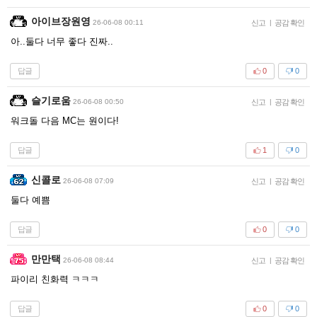
아이브장원영
26-06-08 00:11
신고
|
공감 확인
아..둘다 너무 좋다 진짜..
답글
0
0
슬기로움
26-06-08 00:50
신고
|
공감 확인
워크돌 다음 MC는 원이다!
답글
1
0
신콜로
26-06-08 07:09
신고
|
공감 확인
둘다 예쁨
답글
0
0
만만택
26-06-08 08:44
신고
|
공감 확인
파이리 친화력 ㅋㅋㅋ
답글
0
0