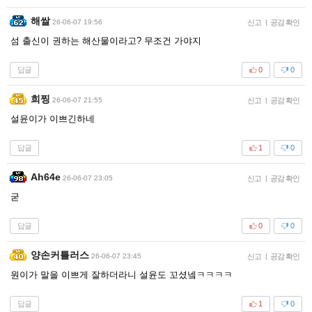
해쌀
26-06-07 19:56
신고
|
공감 확인
섬 출신이 권하는 해산물이라고? 무조건 가야지
답글
0
0
희찡
26-06-07 21:55
신고
|
공감 확인
설윤이가 이쁘긴하네
답글
1
0
Ah64e
26-06-07 23:05
신고
|
공감 확인
굳
답글
0
0
양손커틀러스
26-06-07 23:45
신고
|
공감 확인
원이가 말을 이쁘게 잘하더라니 설윤도 꼬셨넼ㅋㅋㅋㅋ
답글
1
0