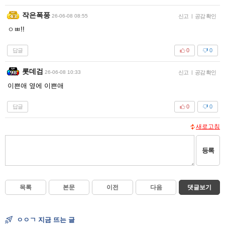
작은폭풍
26-06-08 08:55
신고
|
공감 확인
ㅇㅃ!!
답글
0
0
롯데검
26-06-08 10:33
신고
|
공감 확인
이쁜애 옆에 이쁜애
답글
0
0
새로고침
등록
목록
본문
이전
다음
댓글보기
ㅇㅇㄱ 지금 뜨는 글