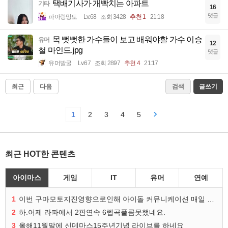
택배기사가 개빡치는 아파트
기타
16
댓글
파아랑망토
Lv.68
조회 3428
추천 1
21:18
목 뻣뻣한 가수들이 보고 배워야할 가수 이승
유머
12
철 마인드.jpg
댓글
유머발굴
Lv.67
조회 2897
추천 4
21:17
최근
다음
검색
글쓰기
1
2
3
4
5
최근 HOT한 콘텐츠
아이마스
게임
IT
유머
연예
1
이번 구마모토지진영향으로인해 아이돌 커뮤니케이션 매일 게시물이 중단된다고하네요ㅠ
2
하.어제 라파에서 2판연속 6렙곡풀콤못했네요.
3
올해11월말에 신데마스15주년기념 라이브를 하네요