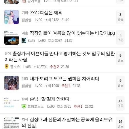
슬기로움
Lv.92
조회 6451
21:41
??? : 학생은 제외
기타
3
댓글
꿻뻵뗗
Lv.90
조회 2132
21:40
직장인들이 여름철 많이 찾는다는 바닷가.jpg
계층
3
댓글
Earth
Lv.96
조회 3084
21:39
출장가서 이쁜이들 만나고 평가하는 것도 업무의 일환
유머
9
이라는 사람
댓글
풀소유
Lv.86
조회 2704
추천 2
21:38
내가 보려고 모으는 권희원 치어리더
계층
9
댓글
꿻뻵뗗
Lv.90
조회 1998
추천 1
21:36
손님 : 말 길게 안한다.
유머
13
댓글
드라고노브
Lv.90
조회 3725
추천 1
21:32
심장내과 전문의가 말하는 공복에 올리브유
지식
14
의 진실
댓글