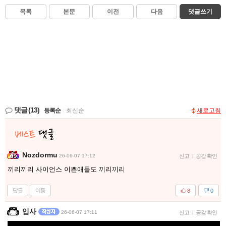
목록
본문
이전
다음
댓글쓰기
댓글
(13)
등록순
|
최신순
새로고침
Nozdormu
26-06-07 17:12
신고
|
공감 확인
끼리끼리 사이언스 이쁜애들도 끼리끼리
답글
이동
8
0
입사
26-06-07 17:11
신고
|
공감 확인