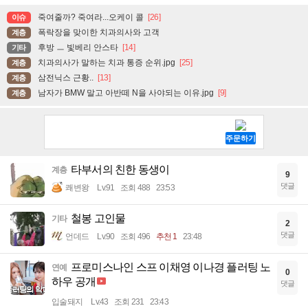
죽여줄까? 죽여라...오케이 콜
[26]
이슈
폭락장을 맞이한 치과의사와 고객
계층
후방 ㅡ 빛베리 안스타
[14]
기타
치과의사가 말하는 치과 통증 순위.jpg
[25]
계층
삼전닉스 근황..
[13]
계층
남자가 BMW 말고 아반떼 N을 사야되는 이유.jpg
[9]
계층
타부서의 친한 동생이
계층
9
댓글
쾌변왕
Lv.91
조회 488
23:53
철봉 고인물
기타
2
댓글
언데드
Lv.90
조회 496
추천 1
23:48
프로미스나인 스프 이채영 이나경 플러팅 노
연예
0
하우 공개
댓글
입술돼지
Lv.43
조회 231
23:43