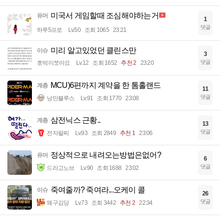
미국서 게임할때 조심해야하는거
유머
1
댓글
하루5프로
Lv.50
조회 1065
23:21
미리 알고있었던 클린스만
이슈
3
댓글
호박이쪼아요
Lv.12
조회 1652
추천 2
23:20
MCU)6편까지 계약을 한 톰홀랜드
계층
11
댓글
낭만블루스
Lv.91
조회 1770
23:08
삼전닉스 근황..
계층
13
댓글
전자팔찌
Lv.93
조회 2849
추천 1
23:06
정상적으로 내려오는방법은없어?
유머
6
댓글
드라고노브
Lv.90
조회 1688
23:02
죽여줄까? 죽여라...오케이 콜
이슈
26
댓글
왜구김당
Lv.73
조회 3442
추천 2
22:34