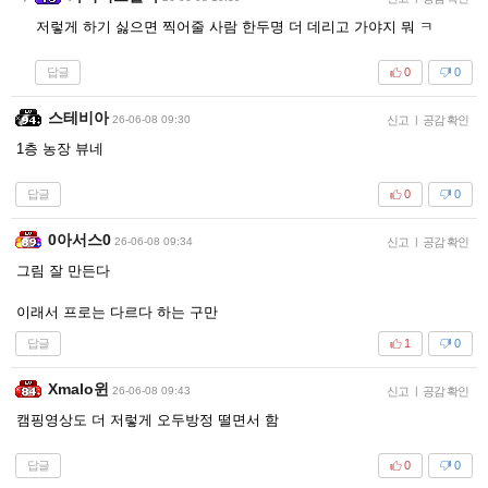
저렇게 하기 싫으면 찍어줄 사람 한두명 더 데리고 가야지 뭐 ㅋ
답글
0
0
스테비아
26-06-08 09:30
신고
|
공감 확인
1층 농장 뷰네
답글
0
0
0아서스0
26-06-08 09:34
신고
|
공감 확인
그림 잘 만든다
이래서 프로는 다르다 하는 구만
답글
1
0
Xmalo윈
26-06-08 09:43
신고
|
공감 확인
캠핑영상도 더 저렇게 오두방정 떨면서 함
답글
0
0