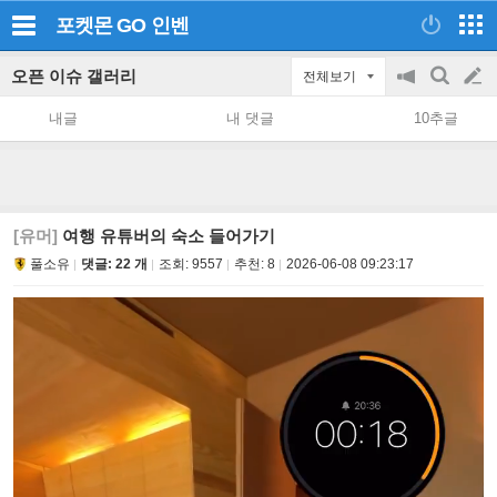
포켓몬 GO
인벤
오픈 이슈 갤러리
전체보기
공
검
글
지
색
내글
내 댓글
10추글
on/off
쓰
기
[유머]
여행 유튜버의 숙소 들어가기
풀소유
댓글: 22 개
조회:
9557
추천:
8
2026-06-08 09:23:17