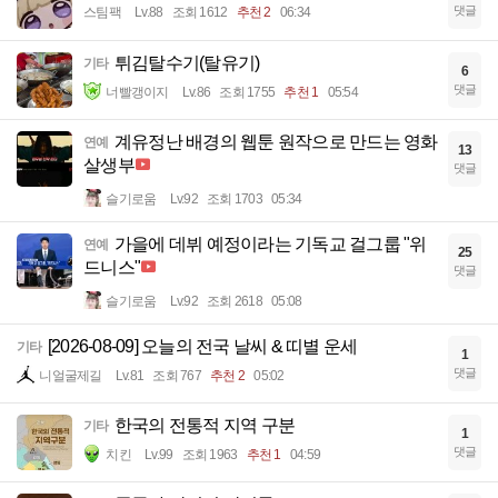
댓글
스팀팩
Lv.88
조회 1612
추천 2
06:34
튀김탈수기(탈유기)
기타
6
댓글
너빨갱이지
Lv.86
조회 1755
추천 1
05:54
계유정난 배경의 웹툰 원작으로 만드는 영화
연예
13
살생부
댓글
슬기로움
Lv.92
조회 1703
05:34
가을에 데뷔 예정이라는 기독교 걸그룹 "위
연예
25
드니스"
댓글
슬기로움
Lv.92
조회 2618
05:08
[2026-08-09] 오늘의 전국 날씨 & 띠별 운세
기타
1
댓글
니얼굴제길
Lv.81
조회 767
추천 2
05:02
한국의 전통적 지역 구분
기타
1
댓글
치킨
Lv.99
조회 1963
추천 1
04:59