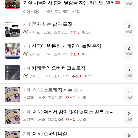
기실 바닥에서 함께 낮잠을 자는 리센느, MBC
댓글
아이스티이
Lv.32
조회 292
07:10
혼자 사는 남자 특징
기타
3
댓글
언데드
Lv.90
조회 883
추천 3
07:06
한국에 방문한 세계인이 놀란 폭염
기타
2
댓글
언데드
Lv.90
조회 844
추천 1
07:03
카레국의 오버 테크놀로지
기타
3
댓글
언데드
Lv.90
조회 1057
추천 1
06:57
ㅇㅎ) 스트레칭 하는 눈나
기타
1
댓글
스팀팩
Lv.88
조회 1531
추천 1
06:39
ㅇㅎ) 더워서 땀이 많이 났다는 일본 눈나
기타
2
댓글
스팀팩
Lv.88
조회 1724
추천 1
06:38
ㅇㅎ) 스파이더걸
기타
0