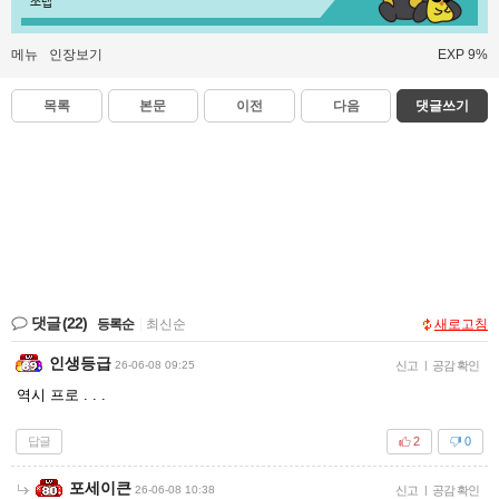
쪼렙
메뉴
인장보기
EXP 9%
목록
본문
이전
다음
댓글쓰기
댓글
(22)
등록순
|
최신순
새로고침
인생등급
26-06-08 09:25
신고
|
공감 확인
역시 프로 . . .
답글
2
0
포세이큰
26-06-08 10:38
신고
|
공감 확인