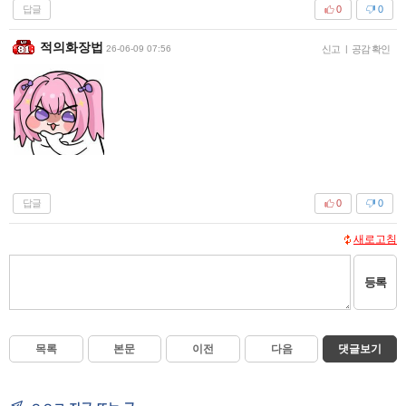
답글
0
0
적의화장법
26-06-09 07:56
신고
|
공감 확인
답글
0
0
새로고침
등록
목록
본문
이전
다음
댓글보기