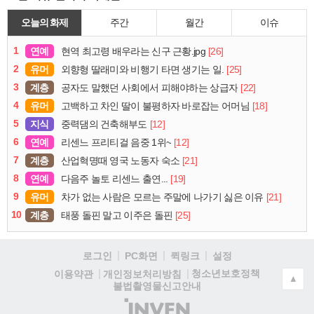
오늘의 화제
주간
월간
이슈
1
연예
[26]
현역 최고령 배우라는 신구 근황.jpg
2
유머
[25]
외향형 딸래미와 비행기 타면 생기는 일.
3
계층
[22]
공자도 말했던 사회에서 피해야하는 상급자
4
유머
[18]
고백하고 차인 딸이 불평하자 바로잡는 어머님
5
지식
[12]
중력댐의 건축해부도
6
연예
[12]
리센느 프리티걸 음중 1위~
7
계층
[21]
산업혁명때 영국 노동자 숙소
8
연예
[19]
다음주 놀토 리센느 출연...
9
유머
[21]
차가 없는 사람은 모르는 주말에 나가기 싫은 이유
10
계층
[25]
태풍 돌핀 말고 이주은 돌핀
로그인
PC화면
퀵링크
설정
청소년보호정책
이용약관
개인정보처리방침
▲
불법촬영물신고안내
(주)