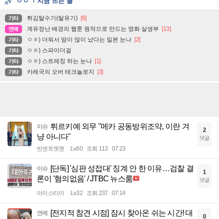
ㅇㅇㄱ 지금 뜨는 글
튀김탈수기(탈유기)
[6]
기타
계유정난 배경의 웹툰 원작으로 만드는 영화 살생부
[13]
연예
ㅇㅎ) 더워서 땀이 많이 났다는 일본 눈나
[2]
기타
ㅇㅎ) 스파이더걸
기타
ㅇㅎ) 스트레칭 하는 눈나
[1]
기타
카레국의 오버 테크놀로지
[3]
기타
튀르키예 외무 "메카 공동방위조약, 이란 겨
이슈
2
냥 아니다"
댓글
빈센트멧젠
Lv.60
조회 113
07:23
[단독] '심판 성접대' 징계 안 한 이유…검찰 결
이슈
1
론이 '혐의없음' / JTBC 뉴스룸
댓글
아이스티이
Lv.32
조회 237
07:14
[전지적 참견 시점] 잠시 찾아온 쉬는 시간! 대
연예
0