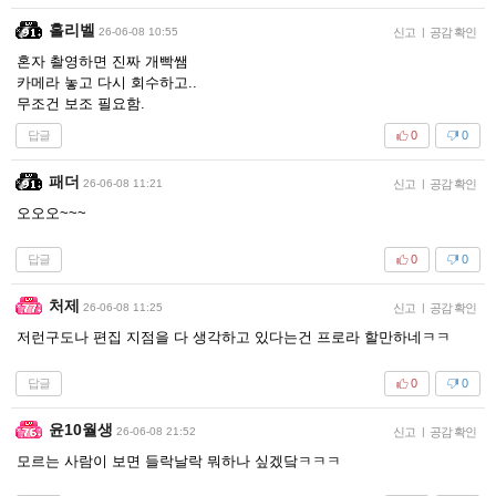
홀리벨
26-06-08 10:55
신고
|
공감 확인
혼자 촬영하면 진짜 개빡쌤
카메라 놓고 다시 회수하고..
무조건 보조 필요함.
답글
0
0
패더
26-06-08 11:21
신고
|
공감 확인
오오오~~~
답글
0
0
처제
26-06-08 11:25
신고
|
공감 확인
저런구도나 편집 지점을 다 생각하고 있다는건 프로라 할만하네ㅋㅋ
답글
0
0
윤10월생
26-06-08 21:52
신고
|
공감 확인
모르는 사람이 보면 들락날락 뭐하나 싶겠닼ㅋㅋㅋ