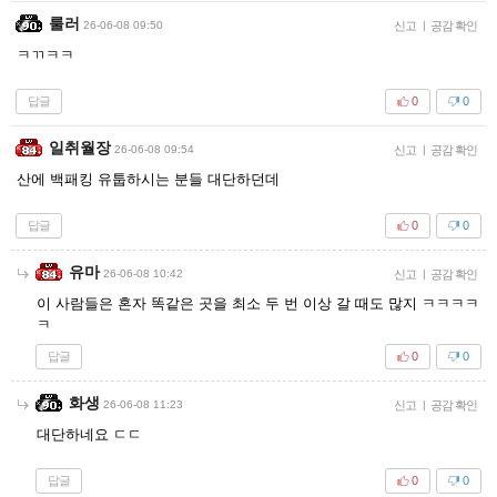
룰러
26-06-08 09:50
신고
|
공감 확인
ㅋㄲㅋㅋ
답글
0
0
일취월장
26-06-08 09:54
신고
|
공감 확인
산에 백패킹 유툽하시는 분들 대단하던데
답글
0
0
유마
26-06-08 10:42
신고
|
공감 확인
이 사람들은 혼자 똑같은 곳을 최소 두 번 이상 갈 때도 많지 ㅋㅋㅋㅋ
ㅋ
답글
0
0
화생
26-06-08 11:23
신고
|
공감 확인
대단하네요 ㄷㄷ
답글
0
0