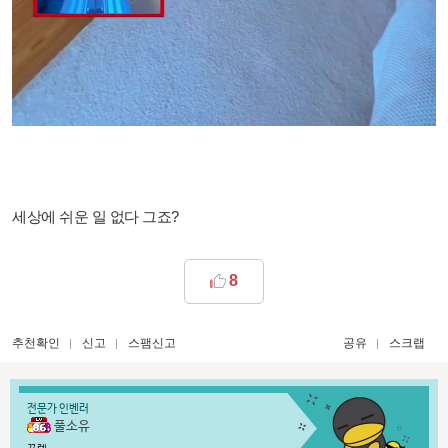
세상에 쉬운 일 없다 그죠?
8
추천확인
신고
스팸신고
공유
스크랩
전문가 인벤러
풀소유