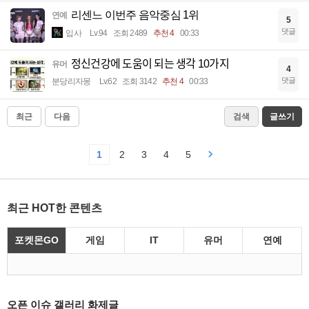
리센느 이번주 음악중심 1위
연예
5
댓글
입사
Lv.94
조회 2489
추천 4
00:33
정신건강에 도움이 되는 생각 10가지
유머
4
댓글
분당리자몽
Lv.62
조회 3142
추천 4
00:33
최근
다음
검색
글쓰기
1
2
3
4
5
최근 HOT한 콘텐츠
포켓몬GO
게임
IT
유머
연예
오픈 이슈 갤러리 화제글