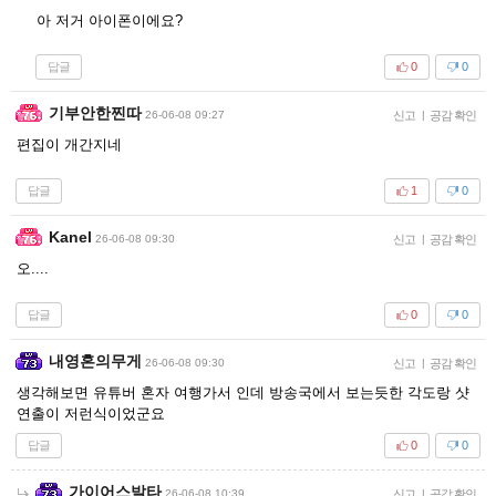
아 저거 아이폰이에요?
답글
0
0
기부안한찐따
26-06-08 09:27
신고
|
공감 확인
편집이 개간지네
답글
1
0
Kanel
26-06-08 09:30
신고
|
공감 확인
오....
답글
0
0
내영혼의무게
26-06-08 09:30
신고
|
공감 확인
생각해보면 유튜버 혼자 여행가서 인데 방송국에서 보는듯한 각도랑 샷
연출이 저런식이었군요
답글
0
0
가이어스발타
26-06-08 10:39
신고
|
공감 확인