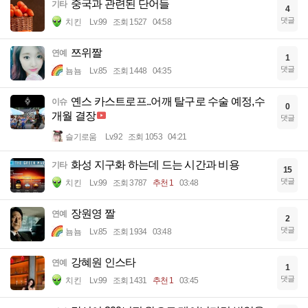
중국과 관련된 단어들
기타
4
댓글
치킨
Lv.99
조회 1527
04:58
쯔위짤
연예
1
댓글
뇸뇸
Lv.85
조회 1448
04:35
옌스 카스트로프..어깨 탈구로 수술 예정,수
이슈
0
개월 결장
댓글
슬기로움
Lv.92
조회 1053
04:21
화성 지구화 하는데 드는 시간과 비용
기타
15
댓글
치킨
Lv.99
조회 3787
추천 1
03:48
장원영 짤
연예
2
댓글
뇸뇸
Lv.85
조회 1934
03:48
강혜원 인스타
연예
1
댓글
치킨
Lv.99
조회 1431
추천 1
03:45