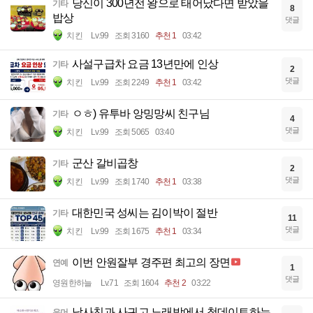
당신이 300년전 왕으로 태어났다면 받았을
기타
8
밥상
댓글
치킨
Lv.99
조회 3160
추천 1
03:42
사설구급차 요금 13년만에 인상
기타
2
댓글
치킨
Lv.99
조회 2249
추천 1
03:42
ㅇㅎ) 유투바 앙밍망씨 친구님
기타
4
댓글
치킨
Lv.99
조회 5065
03:40
군산 갈비곱창
기타
2
댓글
치킨
Lv.99
조회 1740
추천 1
03:38
대한민국 성씨는 김이박이 절반
기타
11
댓글
치킨
Lv.99
조회 1675
추천 1
03:34
이번 안원잘부 경주편 최고의 장면
연예
1
댓글
영원한하늘
Lv.71
조회 1604
추천 2
03:22
남사친과 사귀고 노래방에서 첫데이트하는
유머