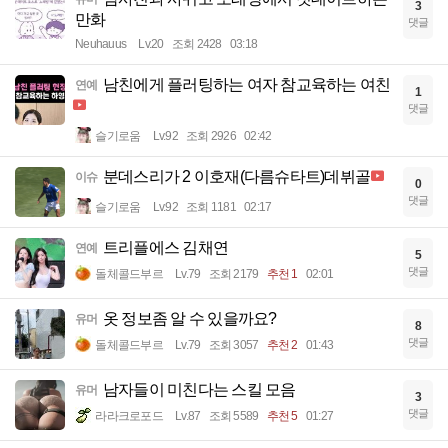
3
만화
댓글
Neuhauus
Lv.20
조회 2428
03:18
남친에게 플러팅하는 여자 참교육하는 여친
연예
1
댓글
슬기로움
Lv.92
조회 2926
02:42
분데스리가 2 이호재(다름슈타트)데뷔골
이슈
0
댓글
슬기로움
Lv.92
조회 1181
02:17
트리플에스 김채연
연예
5
댓글
돌체콜드부르
Lv.79
조회 2179
추천 1
02:01
옷 정보좀 알 수 있을까요?
유머
8
댓글
돌체콜드부르
Lv.79
조회 3057
추천 2
01:43
남자들이 미친다는 스킬 모음
유머
3
댓글
라라크로포드
Lv.87
조회 5589
추천 5
01:27