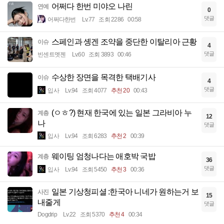
어쩌다 한번 미야오 나린
연예
0
댓글
어쩌다한번
Lv.77
조회 2286
00:58
스페인과 솅겐 조약을 중단한 이탈리아 근황
이슈
4
댓글
빈센트멧젠
Lv.60
조회 3893
00:46
수상한 장면을 목격한 택배기사
이슈
4
댓글
입사
Lv.94
조회 4077
추천 20
00:43
(ㅇㅎ?) 현재 한국에 있는 일본 그라비아 누
계층
12
나
댓글
입사
Lv.94
조회 6283
추천 2
00:39
웨이팅 엄청나다는 애호박 국밥
계층
36
댓글
입사
Lv.94
조회 5450
추천 3
00:36
일본 기상청피셜 :한국아 니네가 원하는거 보
사진
15
내줄게
댓글
Dogdrip
Lv.22
조회 5370
추천 4
00:34