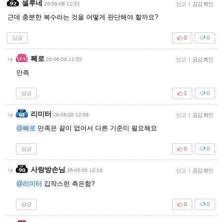
셀루네
26-06-08 11:53
신고
|
공감 확인
근데 충분한 복수라는 것을 어떻게 판단해야 할까요?
답글
0
0
쩨로
26-06-08 11:55
신고
|
공감 확인
만족
답글
1
0
리미터
26-06-08 12:09
신고
|
공감 확인
@쩨로
만족은 끝이 없어서 다른 기준이 필요해요
답글
0
0
사랑방손님
26-06-08 12:18
신고
|
공감 확인
@리미터
갑작스런 측은함?
답글
0
0