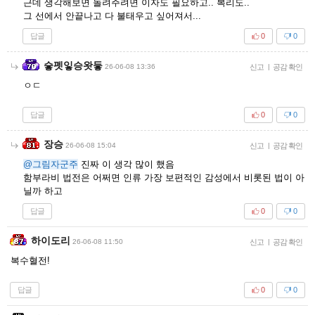
근데 생각해보면 돌려주려면 이자도 필요하고.. 복리도..
그 선에서 안끝나고 다 불태우고 싶어져서...
답글
0
0
슿펫잏승왓듷
26-06-08 13:36
신고
|
공감 확인
ㅇㄷ
답글
0
0
장승
26-06-08 15:04
신고
|
공감 확인
@그림자군주
진짜 이 생각 많이 했음
함부라비 법전은 어쩌면 인류 가장 보편적인 감성에서 비롯된 법이 아
닐까 하고
답글
0
0
하이도리
26-06-08 11:50
신고
|
공감 확인
복수혈전!
답글
0
0