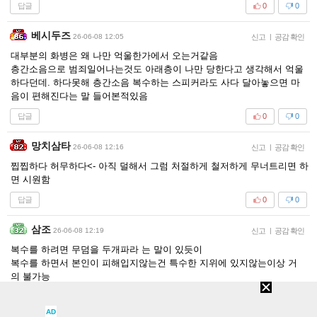
답글
0
0
베시두즈
26-06-08 12:05
신고
|
공감 확인
대부분의 화병은 왜 나만 억울한가에서 오는거같음
층간소음으로 범죄일어나는것도 아래층이 나만 당한다고 생각해서 억울
하다던데. 하다못해 층간소음 복수하는 스피커라도 사다 달아놓으면 마
음이 편해진다는 말 들어본적있음
답글
0
0
망치삼타
26-06-08 12:16
신고
|
공감 확인
찝찝하다 허무하다<- 아직 덜해서 그럼 처절하게 철저하게 무너트리면 하
면 시원함
답글
0
0
삼조
26-06-08 12:19
신고
|
공감 확인
복수를 하려면 무덤을 두개파라 는 말이 있듯이
복수를 하면서 본인이 피해입지않는건 특수한 지위에 있지않는이상 거
의 불가능
자신이 잃은게 클수록 복수를 생각하고 작을수록 생각안함
그래서 가해자는 본인이 피해준대상이 본인이든 주변사람이든 별거아니
AD
길바람