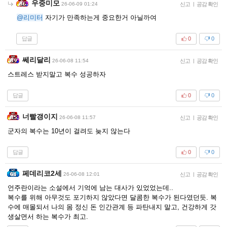
우중미모
26-06-09 01:24
신고
|
공감 확인
@리미터
자기가 만족하는게 중요한거 아닐까여
답글
0
0
쎄리달리
26-06-08 11:54
신고
|
공감 확인
스트레스 받지말고 복수 성공하자
답글
0
0
너빨갱이지
26-06-08 11:57
신고
|
공감 확인
군자의 복수는 10년이 걸려도 늦지 않는다
답글
0
0
페데리코2세
26-06-08 12:01
신고
|
공감 확인
언주란이라는 소설에서 기억에 남는 대사가 있었었는데..
복수를 위해 아무것도 포기하지 않았다면 달콤한 복수가 된다였던듯. 복
수에 매몰되서 나의 몸 정신 돈 인간관계 등 파탄내지 말고, 건강하게 갓
생살면서 하는 복수가 최고.