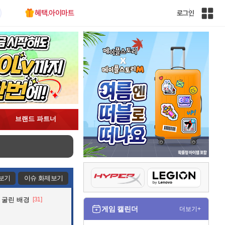
혜택.아이마트
로그인
인
벤
전
체
사
이
트
맵
브랜드 파트너
보기
이슈 화제보기
 굴린 배경
[31]
게임 캘린더
더보기+