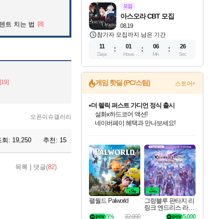
모집
아스오라 CBT 모집
 텐트 치는 법
[8]
08.19
참가자 모집까지 남은 기간
11
01
06
25
Days
Hours
Min
Sec
[19]
게임 핫딜 (PC/스팀)
스토어+
베데스다 40주년 기념 할인 중!
베데스다의 명작들을
오픈이슈갤러리
40주년 프로모션으로 만나보세요!
인벤게임즈 8월 특별 할인!
드래곤소드: 어웨이크닝 입점!
문명 7 특별 할인!
마블 투혼 파이팅 소울즈 정식출시!
귀무자: 검의 길 예약 판매 중!
비스트 오브 리인카네이션 정식 출시!
커세어 코브 출시 기념 할인!
더 렐릭 퍼스트 가디언 정식 출시
캡콤 프렌차이즈 할인 진행 중!
캡콤 일부 상품 상시 할인
스타워즈 은하계 레이서
로블록스 기프트 카드 공식 입점
조회:
19,250
추천:
15
인기 퍼블리셔 모음!
스팀으로 만나는 드래곤소드!
조선&고려 DLC 출시 예정
마블 히어로 총 출동&화려한 격투!
10% 할인과
게임프릭 신작 IP
해적'섬'을 발전시키자!
설화x하드코어 액션!
몬헌, 바하 등 인기 IP를
몬헌 와일즈 & 드래곤즈 도그마2
인벤게임즈에서 10% 추가 적립
Robux를 가장 안전하고
최대 90% 할인가를 만나보세요!
네이버혜택과 함께 만나보세요!
50%할인&추가 적립까지!
네이버 포인트 혜택까지!
이니&베니 혜택까지!
네이버 혜택가와 함께 예약하세요!
할인&네이버혜택으로 만나보세요!
네이버페이 혜택과 만나보세요!
할인가에 만나보세요!
일부 에디션 상시 할인!
혜택으로 예약 판매 중
편안하게 충전하세요
목록
|
댓글(
82
)
팰월드 Palworld
그랑블루 판타지 리
링크 엔드리스 라그
나로크 업그레이드
5%
32,000
5,000