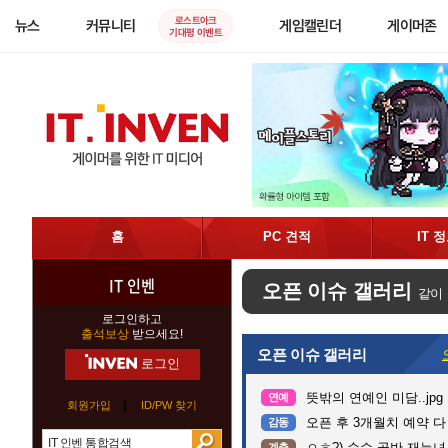
로스트아크
뉴스
커뮤니티
게임캘린더
게이머존
기대평 이벤트
홈
PC 견적
IT 
IT 인벤
오픈 이슈 갤러리
같이
로그인하고
출석보상
받으세요!
오픈 이슈 갤러리
로그인
뜻밖의 연예인 미담..jpg
연예
회원가입
ID/PW 찾기
오픈 후 3개월치 예약 
감동
ㅇㅎ?) 순수 골반 재능녀
계층