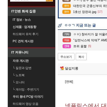
대한민국 군종신부의 위
유머
IT인벤 화제 집중
1호선 장판파.jpg
[17]
유머
IT 정보 · 뉴스
ㅇㅇㄱ 지금 뜨는 글
신제품 · 업계동향
하드웨어 유저 후기
ㅇㅎ) 청바지가 잘 어울
기타
"삼전닉스에 악재?" AMD, 
이슈
PC 견적 게시판
쯔위 움짤
[5]
연예
IT 커뮤니티
주소보기
복사
자유 게시판
└
질문과 답변
달섭지롱
└
노트북
[연예]
└
모니터
└
게이밍 · 주변기기
우리 동네 PC방 이야기
하드웨어 영상 모음
넷플릭스에서 대박