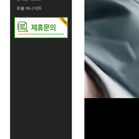
풋볼 매니저26