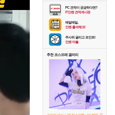
PC 견적이 궁금하다면?
IT인벤 견적게시판
매일매일,
인벤 출석체크!
주사위 굴리고 포인트!
인벤 마블
추천 코스프레 갤러리
승리의 여신: 니케 팀스파클-나야 블랑: 77