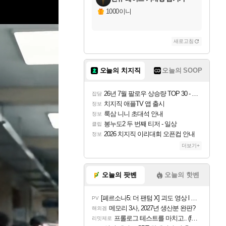
1000이니
새로고침
오늘의 치지직
오늘의 SOOP
26년 7월 팔로우 상승량 TOP 30 - 월간 치지직
잡담
치지직 애플TV 앱 출시
정보
룩삼 니니 초대석 안내
정보
봉누도2 두 번째 티저 - 일상
클립
2026 치지직 이리대회 오픈컵 안내
정보
더보기+
오늘의 팟벤
오늘의 핫벤
[페르소나5: 더 팬텀 X] 괴도 영상 l 타카마키 안·댄싱 스타
PV
메모리 3사, 2027년 생산분 완판?
해외겜
프롤로그 테스트를 마치고.. (feat. 리아)
리밋제로