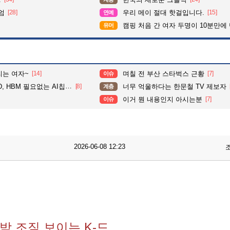
엄
[28]
우리 메이 절대 핫걸입니다.
[15]
연예
캠핑 처음 간 여자 두명이 10분만에
유머
리는 여자~
[14]
며칠 전 부산 스타벅스 근황
[7]
이슈
HBM 필요없는 AI칩 품었다
[8]
너무 억울하다는 한문철 TV 제보자
계층
이거 뭔 내용인지 아시는분
[7]
이슈
2026-06-08 12:23
 조짐 보이는 K-드