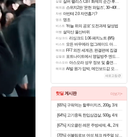
실버 팰리스 CBT 화제의 순간·후기 모음
실팰
스위치2판 ‘몬헌 와일즈’, 30~40fps 목표 추정
해외겜
아반테 2.0 자연흡기?
차벤
명조
명조
'하늘 위의 공포' 도전과제 달성법
비스트
설악산 울산바위
여행
리싱크드 1.06 패치노트 (8/5)
리싱크드
모든 바우에라 업그레이드 아이템 획득 위치 공략 (89개)
비스트
FF7 외전 세계관, 완결편에 집결
해외겜
포트나이트에서 명일방주 엔드필드 [펠리카] 판매 예정
섭컬겜
아스오라 성우 정보 및 출연작 모음
아스오라
AI발 원가 압박, 메인보드값 오르나
해외겜
새로고침
핫딜
게시판
더보기+
[65%] 구워먹는 할루미치즈, 200g, 3개
[64%] 고기중독 한입삼겹살, 500g, 4개
[67%] 지오클린 레몬 주방세제, 4L, 2개
[70%] 쉬블림로브 여성 체크 캐주얼 상하의 세트 안드리 GW1780, FREE, 1세트