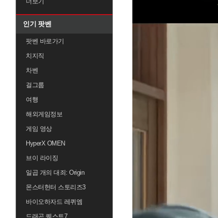
더보기
인기 팟벤
팟벤 바로가기
치지직
차벤
걸그룹
여행
해외게임정보
게임 영상
HyperX OMEN
브이 라이징
일곱 개의 대죄: Origin
몬스터헌터 스토리즈3
바이오하자드 레퀴엠
드래곤 퀘스트7