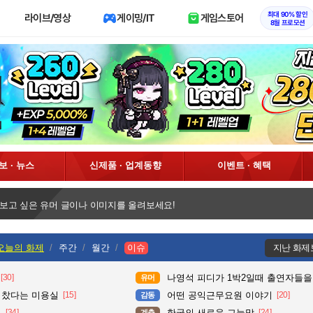
최대 90% 할인
라이브/영상
게이밍/IT
게임스토어
8월 프로모션
정보 · 뉴스
신제품 · 업계동향
이벤트 · 혜택
 보고 싶은 유머 글이나 이미지를 올려보세요!
오늘의 화제
주간
월간
이슈
지난 화제
[30]
나영석 피디가 1박2일때 출연자들을
유머
다 찼다는 미용실
[15]
어떤 공익근무요원 이야기
[20]
감동
.
[34]
한국의 새로운 그늘막
[24]
계층