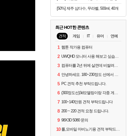
[50%] 제주 삼다수, 무라벨, 500ml, 40개
최근 HOT한 콘텐츠
견적
게임
IT
유머
연예
1
웹툰 작가용 컴퓨터
2
UWQHD 모니터 사용 해보고 싶습니다 추천부탁드려요
3
컴퓨터를 2년 뒤에 살껀데 비쌀려나요...?
4
안녕하세요. 180~230정도 선에서 잡고싶습니다.
5
PC 견적 추천 부탁드립니다.
6
(300정도선)3d모델링이랑 각종 게임을 하는데 견적부탁드립니다!300정도선
7
100~140만원 견적 부탁드립니다
8
200 ~ 220 견적 요청 드립니다.
9
98X3D 5080 문의
10
롤,모바일 마비노기용 견적 부탁드립니다(예산150으로 수정)