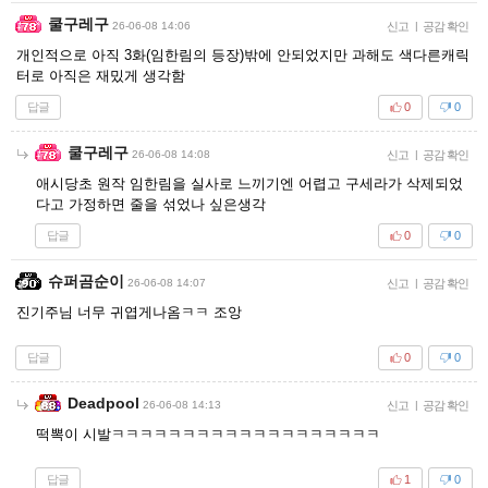
쿨구레구
26-06-08 14:06
신고
|
공감 확인
개인적으로 아직 3화(임한림의 등장)밖에 안되었지만 과해도 색다른캐릭
터로 아직은 재밌게 생각함
답글
0
0
쿨구레구
26-06-08 14:08
신고
|
공감 확인
애시당초 원작 임한림을 실사로 느끼기엔 어렵고 구세라가 삭제되었
다고 가정하면 줄을 섞었나 싶은생각
답글
0
0
슈퍼곰순이
26-06-08 14:07
신고
|
공감 확인
진기주님 너무 귀엽게나옴ㅋㅋ 조앙
답글
0
0
Deadpool
26-06-08 14:13
신고
|
공감 확인
떡뽁이 시발ㅋㅋㅋㅋㅋㅋㅋㅋㅋㅋㅋㅋㅋㅋㅋㅋㅋㅋㅋ
답글
1
0