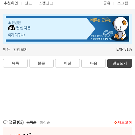
추천확인
신고
스팸신고
공유
스크랩
초 인벤인
달섭지롱
이게 지구냐!
메뉴
인장보기
EXP 31%
목록
본문
이전
다음
댓글쓰기
댓글
(82)
등록순
|
최신순
새로고침