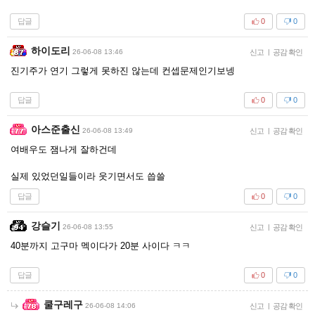
답글
0
0
하이도리
26-06-08 13:46
신고
|
공감 확인
진기주가 연기 그렇게 못하진 않는데 컨셉문제인기보넹
답글
0
0
아스준출신
26-06-08 13:49
신고
|
공감 확인
여배우도 잼나게 잘하건데
실제 있었던일들이라 웃기면서도 씁쓸
답글
0
0
강슬기
26-06-08 13:55
신고
|
공감 확인
40분까지 고구마 멕이다가 20분 사이다 ㅋㅋ
답글
0
0
쿨구레구
26-06-08 14:06
신고
|
공감 확인