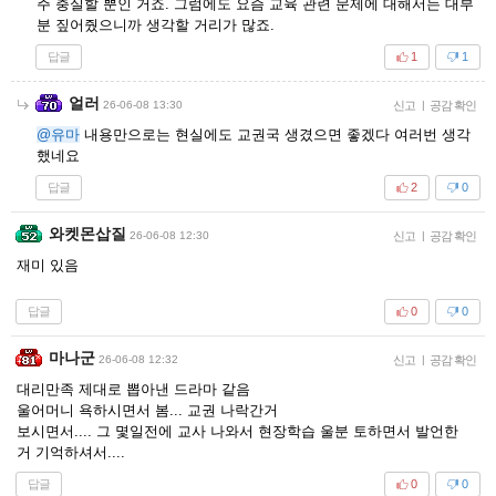
주 충실할 뿐인 거죠. 그럼에도 요즘 교육 관련 문제에 대해서는 대부
분 짚어줬으니까 생각할 거리가 많죠.
답글
1
1
얼러
26-06-08 13:30
신고
|
공감 확인
@유마
내용만으로는 현실에도 교권국 생겼으면 좋겠다 여러번 생각
했네요
답글
2
0
와켓몬삽질
26-06-08 12:30
신고
|
공감 확인
재미 있음
답글
0
0
마나군
26-06-08 12:32
신고
|
공감 확인
대리만족 제대로 뽑아낸 드라마 같음
울어머니 욕하시면서 봄... 교권 나락간거
보시면서.... 그 몇일전에 교사 나와서 현장학습 울분 토하면서 발언한
거 기억하셔서....
답글
0
0