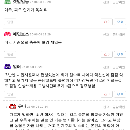
갯말임동
26-06-08 12:28
신고
|
공감 확인
여주, 피오 연기가 옥의 티
답글
2
0
예민보스
26-06-08 12:29
신고
|
공감 확인
이건 시즌으로 충분해 보임 재밌음
답글
0
0
얼러
26-06-08 12:29
신고
|
공감 확인
초반엔 시원시원해서 괜찮았는데 회가 갈수록 사이다 액션신이 점점 약
해지고 웃기지 않는 농담코드에 불편해짐 여자감독관 악 소리지르는것
도 점점 인상쓰게됨 그냥시간때우기 b급으로 정주행함
답글
0
0
유마
26-06-08 12:34
신고
|
공감 확인
다르게 말하면, 초반 회차는 줘패는 걸로 충분히 참교육 가능한 거였
고 갈 수록 줘패는 걸로 안 되는 범죄들이라는 말이죠. 그리고 부장
급 농담은 가끔 나오는 거고 진기주의 악 소리는 본인의 역할에 아