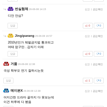
번실험체
26-06-08 14:15
신고
|
공감 확인
디안 안삼?
답글
0
0
Jingiparang
26-06-08 16:57
신고
|
공감 확인
2010년인가 체벌금지법 통과되고
여태 없구만...갑자기 이래
답글
0
0
거품
26-06-08 12:36
신고
|
공감 확인
극성 학부모 연기 잘하시는듯
답글
1
0
메이븐X
26-06-08 12:38
신고
|
공감 확인
어지간한 드라마 끝까지 다 못보는데
이건 하루에 다 봤음