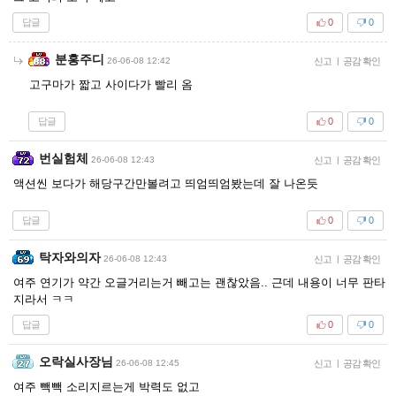
답글
0
0
분홍주디
26-06-08 12:42
신고
|
공감 확인
고구마가 짧고 사이다가 빨리 옴
답글
0
0
번실험체
26-06-08 12:43
신고
|
공감 확인
액션씬 보다가 해당구간만볼려고 띄엄띄엄봤는데 잘 나온듯
답글
0
0
탁자와의자
26-06-08 12:43
신고
|
공감 확인
여주 연기가 약간 오글거리는거 빼고는 괜찮았음.. 근데 내용이 너무 판타
지라서 ㅋㅋ
답글
0
0
오락실사장님
26-06-08 12:45
신고
|
공감 확인
여주 빽빽 소리지르는게 박력도 없고