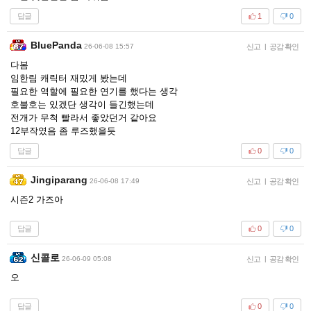
답글
1
0
BluePanda
26-06-08 15:57
신고
|
공감 확인
다봄
임한림 캐릭터 재밌게 봤는데
필요한 역할에 필요한 연기를 했다는 생각
호불호는 있겠단 생각이 들긴했는데
전개가 무척 빨라서 좋았던거 같아요
12부작였음 좀 루즈했을듯
답글
0
0
Jingiparang
26-06-08 17:49
신고
|
공감 확인
시즌2 가즈아
답글
0
0
신콜로
26-06-09 05:08
신고
|
공감 확인
오
답글
0
0