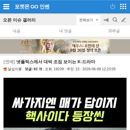
포켓몬 GO
인벤
오픈 이슈 갤러리
전체보기
공
검
글
지
색
내글
내 댓글
10추글
on/off
쓰
기
[연예]
넷플릭스에서 대박 조짐 보이는 K-드라마
달섭지롱
댓글: 82 개
조회:
19239
추천:
15
2026-06-08 12:23:05