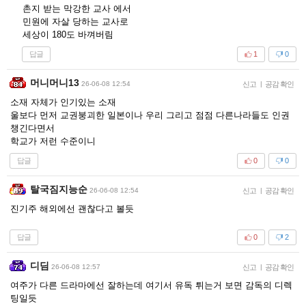
촌지 받는 막강한 교사 에서
민원에 자살 당하는 교사로
세상이 180도 바껴버림
답글
1
0
머니머니13
26-06-08 12:54
신고
|
공감 확인
소재 자체가 인기있는 소재
울보다 먼저 교권붕괴한 일본이나 우리 그리고 점점 다른나라들도 인권
챙긴다면서
학교가 저런 수준이니
답글
0
0
탈국짐지능순
26-06-08 12:54
신고
|
공감 확인
진기주 해외에선 괜찮다고 볼듯
답글
0
2
디딤
26-06-08 12:57
신고
|
공감 확인
여주가 다른 드라마에선 잘하는데 여기서 유독 튀는거 보면 감독의 디렉
팅일듯