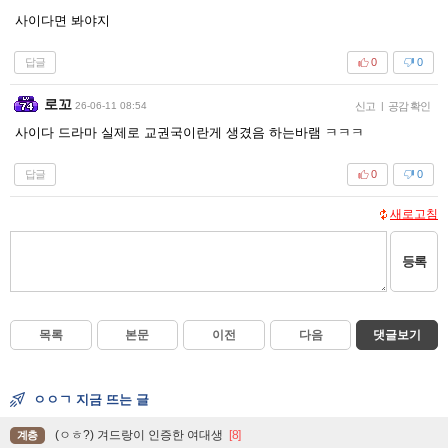
사이다면 봐야지
답글
0
0
로꼬
26-06-11 08:54
신고
|
공감 확인
사이다 드라마 실제로 교권국이란게 생겼음 하는바램 ㅋㅋㅋ
답글
0
0
새로고침
등록
목록
본문
이전
다음
댓글보기
ㅇㅇㄱ 지금 뜨는 글
(ㅇㅎ?) 겨드랑이 인증한 여대생
[8]
계층