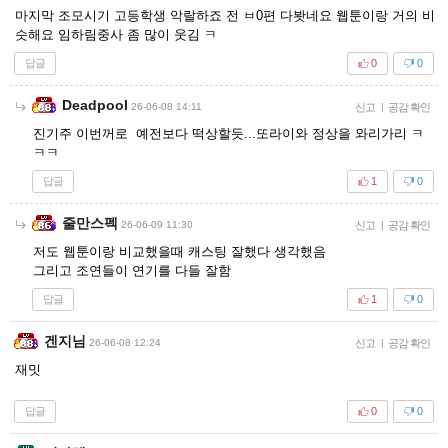
마지막 조모시기 고등학생 악랄하죠 전 ㅂ0편 다봣네요 웹툰이랑 거의 비
슷해요 임하림중사 좀 많이 웃김 ㅋ
답글
0
0
Deadpool
26-06-08 14:11
신고
|
공감 확인
진기주 이번꺼로 예전보다 떡상할듯...또라이와 정상을 와리가리 ㅋ
ㅋㅋ
답글
1
0
줄만스펙
26-06-09 11:30
신고
|
공감 확인
저도 웹툰이랑 비교했을때 캐스팅 잘했다 생각했음
그리고 조연들이 연기를 다들 잘함
답글
1
0
겐지님
26-06-08 12:24
신고
|
공감 확인
재밋
답글
0
0