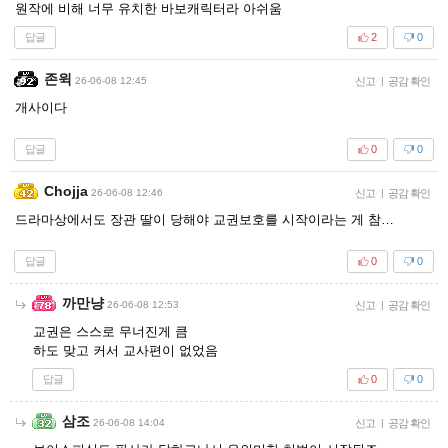
원작에 비해 너무 유치한 바보캐릭터라 아쉬움
답글
2
0
존윅
26-06-08 12:45
신고
|
공감 확인
개사이다
답글
0
0
Chojja
26-06-08 12:46
신고
|
공감 확인
드라마상에서도 장관 딸이 당해야 교권보호를 시작이라는 게 참…
답글
0
0
까만냥
26-06-08 12:53
신고
|
공감 확인
교권은 스스로 무너진게 큼
하도 맞고 커서 교사편이 없었음
답글
0
0
삼조
26-06-08 14:04
신고
|
공감 확인