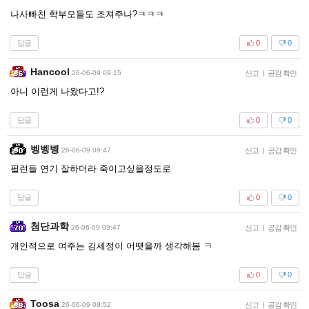
나사빠친 학부모들도 조져주나?ㅋㅋㅋ
답글
0
0
Hancool
26-06-09 09:15
신고
|
공감 확인
아니 이런게 나왔다고!?
답글
0
0
벵벵벵
26-06-09 09:47
신고
|
공감 확인
필런들 연기 잘하더라 죽이고싶을정도로
답글
0
0
첨단과학
26-06-09 09:47
신고
|
공감 확인
개인적으로 여주는 김세정이 어떗을까 생각해봄 ㅋ
답글
0
0
Toosa
26-06-09 09:52
신고
|
공감 확인