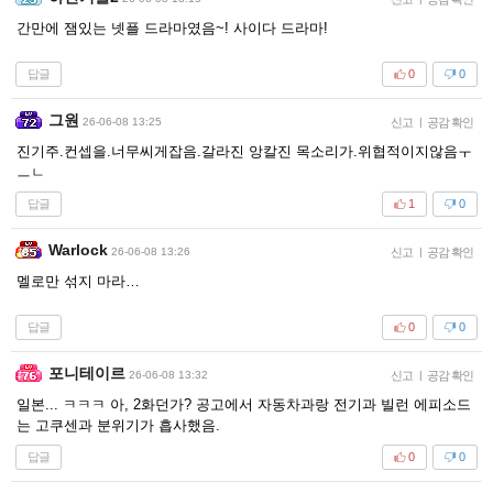
간만에 잼있는 넷플 드라마였음~! 사이다 드라마!
답글
0
0
그원
26-06-08 13:25
신고
|
공감 확인
진기주.컨셉을.너무씨게잡음.갈라진 앙칼진 목소리가.위협적이지않음ㅜ
ㅡㄴ
답글
1
0
Warlock
26-06-08 13:26
신고
|
공감 확인
멜로만 섞지 마라…
답글
0
0
포니테이르
26-06-08 13:32
신고
|
공감 확인
일본... ㅋㅋㅋ 아, 2화던가? 공고에서 자동차과랑 전기과 빌런 에피소드
는 고쿠센과 분위기가 흡사했음.
답글
0
0