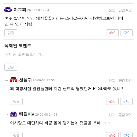
이그쨔
26-06-08 12:34
신고
|
공감 확인
여주 발성이 약간 돼지꿀꿀거리는 소리같은거만 감안하고보면 나머
진 다 연기 지림.
답글
0
0
삭제된 코멘트
삭제된 코멘트입니다.
답글
천설귀
26-06-08 12:55
신고
|
공감 확인
왜 학창시절 일진들한테 지건 샌드백 당했던거 PTSD라도 왔냐?
답글
0
0
땡칠이v
26-06-08 14:08
신고
|
공감 확인
이사람도 대단하다 비공 몰아 댕기는데 댓글을 쓰네 ㅋㅋ
답글
0
0