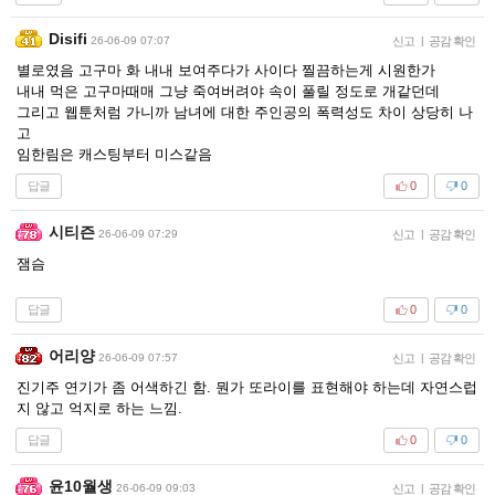
Disifi
26-06-09 07:07
신고
|
공감 확인
별로였음 고구마 화 내내 보여주다가 사이다 찔끔하는게 시원한가
내내 먹은 고구마때매 그냥 죽여버려야 속이 풀릴 정도로 개같던데
그리고 웹툰처럼 가니까 남녀에 대한 주인공의 폭력성도 차이 상당히 나
고
임한림은 캐스팅부터 미스같음
답글
0
0
시티즌
26-06-09 07:29
신고
|
공감 확인
잼슴
답글
0
0
어리양
26-06-09 07:57
신고
|
공감 확인
진기주 연기가 좀 어색하긴 함. 뭔가 또라이를 표현해야 하는데 자연스럽
지 않고 억지로 하는 느낌.
답글
0
0
윤10월생
26-06-09 09:03
신고
|
공감 확인