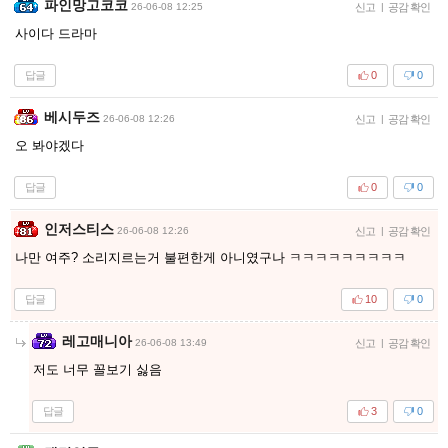
파인망고코코
26-06-08 12:25
신고
|
공감 확인
사이다 드라마
답글
0
0
베시두즈
26-06-08 12:26
신고
|
공감 확인
오 봐야겠다
답글
0
0
인저스티스
26-06-08 12:26
신고
|
공감 확인
나만 여주? 소리지르는거 불편한게 아니였구나 ㅋㅋㅋㅋㅋㅋㅋㅋㅋ
답글
10
0
레고매니아
26-06-08 13:49
신고
|
공감 확인
저도 너무 꼴보기 싫음
답글
3
0