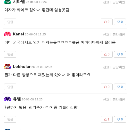
시타델
26-06-08 12:24
신고
|
공감 확인
여자가 싸이코 같아서 좋던데 엄청웃김
답글
2
0
Kanel
26-06-08 12:25
신고
|
공감 확인
이미 외국에서도 인기 터지는듯ㅋㅋㅋㅋ숏폼 어마어마하게 올라옴
답글
0
0
Lokholar
26-06-08 12:25
신고
|
공감 확인
뭔가 다른 방향으로 재밌는게 있어서 더 좋더라구요
답글
0
0
유벨
26-06-08 12:25
신고
|
공감 확인
7편까지 봤음. 진기주가 ㄹㅇ 좀 거슬리긴함;
답글
1
0