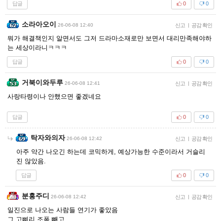
답글
0
0
소라아오이
26-06-08 12:40
신고
|
공감 확인
뭐가 해결책인지 알면서도 그저 드라마소재로만 보면서 대리만족해야하
는 세상이라니ㅋㅋㅋ
답글
0
0
거북이와두루
26-06-08 12:41
신고
|
공감 확인
사랑타령이나 안했으면 좋겠네요
답글
0
0
탁자와의자
26-06-08 12:42
신고
|
공감 확인
아주 약간 나오긴 하는데 코믹하게, 예상가능한 수준이라서 거슬리
진 않았음.
답글
0
0
분홍주디
26-06-08 12:42
신고
|
공감 확인
일진으로 나오는 사람들 연기가 좋았음
그 고삐리 조폭 빼고