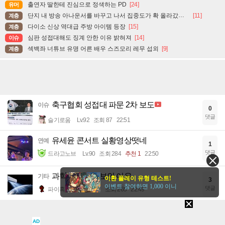
출연자 딸한테 진심으로 정색하는 PD
[24]
유머
단지 내 방송 아나운서를 바꾸고 나서 집중도가 확 올라갔다는 한 아파트의 안내방송
[11]
계층
다이소 신상 역대급 주방 아이템 등장
[15]
계층
심판 성접대해도 징계 안한 이유 밝혀져
[14]
이슈
섹백좌 너튜브 유명 어른 배우 스즈모리 레무 섭외
[9]
계층
축구협회 성접대 파문 2차 보도
이슈
0
댓글
슬기로움
Lv.92
조회 87
22:51
유세윤 콘서트 실황영상떳네
연예
1
댓글
드라고노브
Lv.90
조회 284
추천 1
22:50
과학자들이 바보인 이유
기타
이환 플레이 유형 테스트!
3
이벤트 참여하면 1,000 이니
댓글
파이혹은파어
Lv.91
조회 265
22:49
프랑스 날씨 근황
계층
5
AD
댓글
작두콩차
Lv.84
조회 525
추천 1
22:45