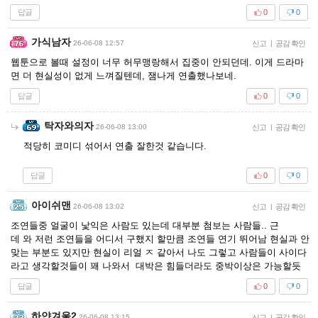
답글
0
0
가식남자
26-06-08 12:57
신고
|
공감 확인
웹툰으로 볼때 설정이 너무 허무맹랑해서 집중이 안되던데. 이게 드라마
면 더 현실성이 없게 느껴질텐데, 잼나게 연출했나보네.
답글
0
0
탁자와의자
26-06-08 13:00
신고
|
공감 확인
적당히 코미디 섞어서 연출 잘한것 같습니다.
답글
0
0
아이쉬맨
26-06-08 13:02
신고
|
공감 확인
조연들중 얼굴이 낯익은 사람도 있는데 대부분 첨보는 사람들.. 근
데 와 저런 조연들을 어디서 구했지 할만큼 조연들 연기 뛰어남 현실과 안
맞는 부분도 있지만 현실이 리얼 ㅈ 같아서 나도 그렇고 사람들이 사이다
라고 생각할것들이 꽤 나와서 대박은 힘들더라도 중박이상은 가능할듯
답글
0
0
하얀겨울2
26-06-08 13:15
신고
|
공감 확인