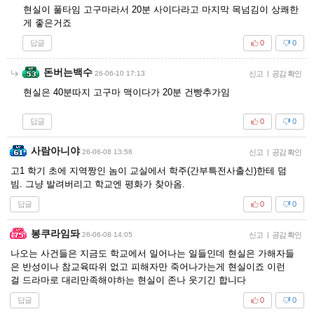
현실이 풀타임 고구마라서 20분 사이다라고 마지막 목넘김이 상쾌한
게 좋은거죠
답글
0
0
돈버는백수
26-06-10 17:13
신고
|
공감 확인
현실은 40분따지 고구마 맥이다가 20분 건빵추가임
답글
0
0
사람아니야
26-06-08 13:56
신고
|
공감 확인
고1 학기 초에 지역짱인 놈이 교실에서 학주(간부특전사출신)한테 덤
빔. 그냥 발려버리고 학교엔 평화가 찾아옴.
답글
0
0
봉쿠라임돠
26-06-08 14:05
신고
|
공감 확인
나오는 사건들은 지금도 학교에서 일어나는 일들인데 현실은 가해자들
은 반성이나 참교육따위 없고 피해자만 죽어나가는게 현실이죠 이런
걸 드라마로 대리만족해야하는 현실이 존나 웃기긴 합니다
답글
0
0