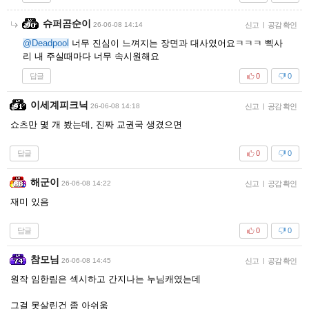
슈퍼곰순이
26-06-08 14:14
신고
|
공감 확인
@Deadpool
너무 진심이 느껴지는 장면과 대사였어요ㅋㅋㅋ 삑사
리 내 주실때마다 너무 속시원해요
답글
0
0
이세계피크닉
26-06-08 14:18
신고
|
공감 확인
쇼츠만 몇 개 봤는데, 진짜 교권국 생겼으면
답글
0
0
해군이
26-06-08 14:22
신고
|
공감 확인
재미 있음
답글
0
0
참모님
26-06-08 14:45
신고
|
공감 확인
원작 임한림은 섹시하고 간지나는 누님캐였는데
그걸 못살린건 좀 아쉬움