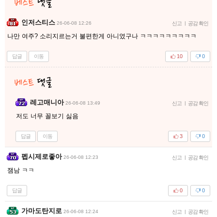
인저스티스
26-06-08 12:26
신고
|
공감 확인
나만 여주? 소리지르는거 불편한게 아니였구나 ㅋㅋㅋㅋㅋㅋㅋㅋㅋ
답글
이동
10
0
레고매니아
26-06-08 13:49
신고
|
공감 확인
저도 너무 꼴보기 싫음
답글
이동
3
0
펩시제로좋아
26-06-08 12:23
신고
|
공감 확인
잼남 ㅋㅋ
답글
0
0
가마도탄지로
26-06-08 12:24
신고
|
공감 확인