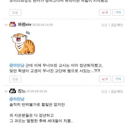
보이스피싱도 판사가 당하고나서 유의미한 처벌이 시작됬죠
답글
0
0
파판xiv
26-06-08 14:09
신고
|
공감 확인
@까만냥
근데 이제 무너뜨린 교사는 이미 정년퇴직했고,
맞던 학생이 교권이 무너진 교단에 쌤으로 서있는...?!?!
답글
2
0
진느
26-06-09 06:34
신고
|
공감 확인
@까만냥
솔직히 반박불가로 할말은 없지만
죄 지은분들은 다 정년하고
그 과오는 멀쩡한 후배 세대들이 치름..