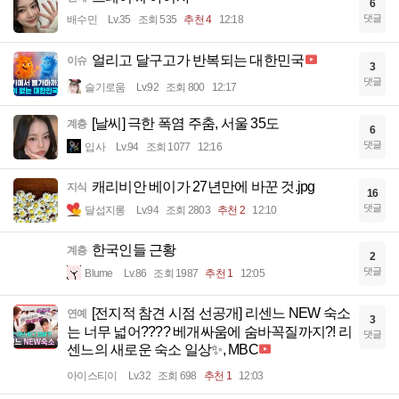
6
댓글
배수민
Lv.35
조회 535
추천 4
12:18
얼리고 달구고가 반복되는 대한민국
이슈
3
댓글
슬기로움
Lv.92
조회 800
12:17
[날씨] 극한 폭염 주춤, 서울 35도
계층
6
댓글
입사
Lv.94
조회 1077
12:16
캐리비안 베이가 27년만에 바꾼 것.jpg
지식
16
댓글
달섭지롱
Lv.94
조회 2803
추천 2
12:10
한국인들 근황
계층
2
댓글
Blume
Lv.86
조회 1987
추천 1
12:05
[전지적 참견 시점 선공개] 리센느 NEW 숙소
연예
3
는 너무 넓어???? 베개싸움에 숨바꼭질까지?! 리
댓글
센느의 새로운 숙소 일상✨, MBC
아이스티이
Lv.32
조회 698
추천 1
12:03