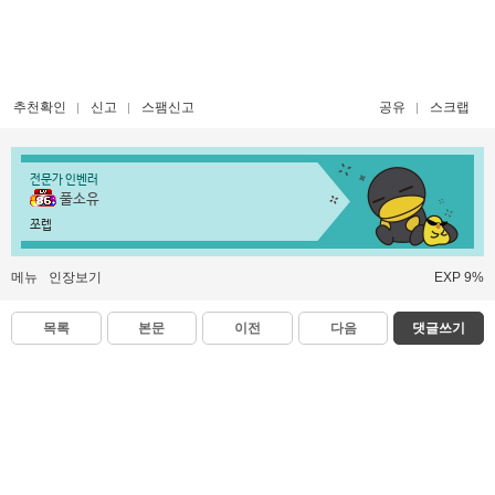
추천확인
신고
스팸신고
공유
스크랩
전문가 인벤러
풀소유
쪼렙
메뉴
인장보기
EXP 9%
목록
본문
이전
다음
댓글쓰기