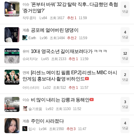
'폰부터 바꿔' 32강 탈락 직후.. 다급했던 축협
이슈
6
'증거인멸?'
댓글
작두콩차
Lv.84
조회 1617
추천 1
11:59
공포에 얼어버린 댕댕이
계층
4
댓글
Earth
Lv.96
조회 1484
추천 2
11:59
10대 영국소년 길이재보려다가 ㅋㅋㅋ
유머
12
댓글
슈퍼차지z
Lv.45
조회 2133
추천 1
11:59
[리센느 메이킹 필름 EP.2] 리센느 MBC 아시
연예
2
안게임 홍보대사 촬영 비하인드
댓글
아이스티이
Lv.32
조회 512
추천 1
11:57
비 많이 내리는 강릉과 동해안
이슈
3
댓글
슬기로움
Lv.92
조회 1130
11:52
주인이 사라졌다
계층
4
댓글
입사
Lv.94
조회 1550
추천 3
11:47