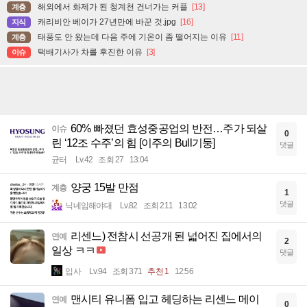
해외에서 화제가 된 청계천 건너가는 커플
[13]
계층
캐리비안 베이가 27년만에 바꾼 것.jpg
[16]
지식
태풍도 안 왔는데 다음 주에 기온이 좀 떨어지는 이유
[11]
계층
택배기사가 차를 후진한 이유
[3]
이슈
60% 빠졌던 효성중공업의 반전…주가 되살
이슈
0
린 ‘12조 수주’의 힘 [이주의 Bull기둥]
댓글
균터
Lv.42
조회 27
13:04
양궁 15발 만점
계층
1
댓글
닉네임해야대
Lv.82
조회 211
13:02
리센느) 전참시 선공개 된 넓어진 집에서의
연예
2
일상 ㅋㅋ
댓글
입사
Lv.94
조회 371
추천 1
12:56
맨시티 유니폼 입고 헤딩하는 리센느 메이
연예
0