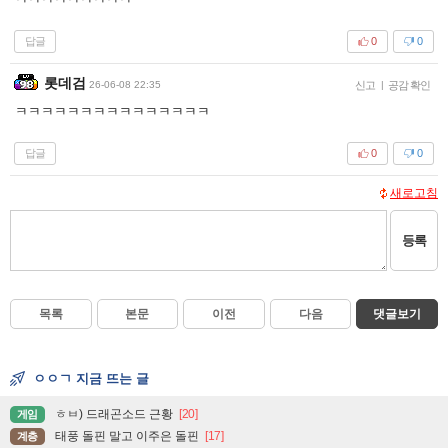
답글
0
0
롯데검
26-06-08 22:35
신고
|
공감 확인
ㅋㅋㅋㅋㅋㅋㅋㅋㅋㅋㅋㅋㅋㅋㅋ
답글
0
0
새로고침
등록
목록
본문
이전
다음
댓글보기
ㅇㅇㄱ 지금 뜨는 글
ㅎㅂ) 드래곤소드 근황
[20]
게임
태풍 돌핀 말고 이주은 돌핀
[17]
계층