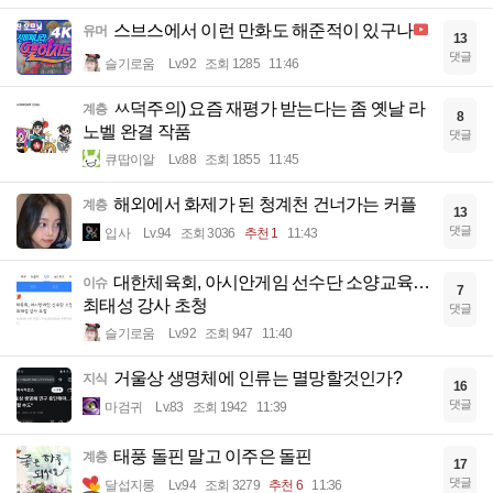
스브스에서 이런 만화도 해준적이 있구나
유머
13
댓글
슬기로움
Lv.92
조회 1285
11:46
ㅆ덕주의) 요즘 재평가 받는다는 좀 옛날 라
계층
8
노벨 완결 작품
댓글
큐땁이알
Lv.88
조회 1855
11:45
해외에서 화제가 된 청계천 건너가는 커플
계층
13
댓글
입사
Lv.94
조회 3036
추천 1
11:43
대한체육회, 아시안게임 선수단 소양교육…
이슈
7
최태성 강사 초청
댓글
슬기로움
Lv.92
조회 947
11:40
거울상 생명체에 인류는 멸망할것인가?
지식
16
댓글
마검귀
Lv.83
조회 1942
11:39
태풍 돌핀 말고 이주은 돌핀
계층
17
댓글
달섭지롱
Lv.94
조회 3279
추천 6
11:36