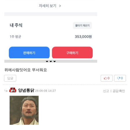
위에사람잇어요 무서워요
답글
0
0
양념통닭
26-06-08 14:27
신고
|
공감 확인