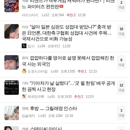
리센느가 격투게임 캐릭터가 된다면?｜리센
계층
2
느 파이터즈 완전판
댓글
아이스티이
Lv.32
조회 594
추천 2
12:26
“설마 일본 심판도 성접대 받았나?” 충격 받
이슈
10
은 日언론, 대한축구협회 성접대 사건에 주목…
댓글
국제사건으로 비화 가능성
입사
Lv.94
조회 917
12:26
깝깝하다를 영어로 설명 못해서 깝깝해진 한
유머
8
국 사는 외국인
댓글
도로시스타일
Lv.83
조회 1535
추천 1
12:23
“기아차가 날 살렸다”…‘굿 윌 헌팅’ 배우 공개
기타
12
한 끔찍 사고 현장
댓글
제르만크록
Lv.81
조회 1920
추천 2
12:20
후방 ㅡ 그릴래영 인스타
연예
3
댓글
입술돼지
Lv.43
조회 1284
12:19
스테이씨 아이사
연예