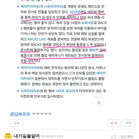
@길베르트
ㅋㅋㅋㅋㅋ
답글
0
0
내가길을알어
26-06-08 13:00
신고
|
공감 확인