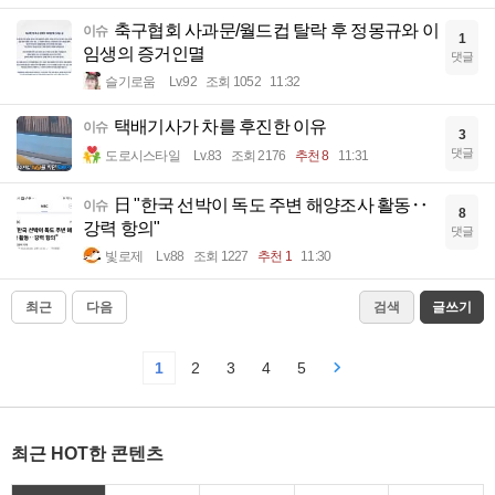
축구협회 사과문/월드컵 탈락 후 정몽규와 이
이슈
1
임생의 증거인멸
댓글
슬기로움
Lv.92
조회 1052
11:32
택배기사가 차를 후진한 이유
이슈
3
댓글
도로시스타일
Lv.83
조회 2176
추천 8
11:31
日 "한국 선박이 독도 주변 해양조사 활동‥
이슈
8
강력 항의"
댓글
빛로제
Lv.88
조회 1227
추천 1
11:30
최근
다음
검색
글쓰기
1
2
3
4
5
최근 HOT한 콘텐츠