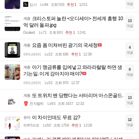
댓글
입사
Lv.94
조회 503
추천 1
12:51
크리스토퍼 놀란 <오디세이> 전세계 흥행 10
계층
13
억 달러 돌파.jpg
댓글
Dusked
Lv.71
조회 933
추천 1
12:41
요즘 폼 미쳐버린 광기의 국세청
계층
4
댓글
아이스티이
Lv.32
조회 836
추천 1
12:39
아기 맹금류를 입에넣고 와라라랄랄 하면 생
계층
0
기는일. 이게 강아지야 매야?
댓글
아이스티이
Lv.32
조회 970
12:37
또 트위치 밴 당했다는 서터리머 아스몬골드.
계층
13
댓글
전자팔찌
Lv.93
조회 1637
12:32
이 차이인데도 무료 감?
유머
12
댓글
하루5프로
Lv.50
조회 1758
추천 1
12:28