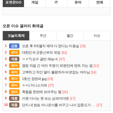
포켓몬GO
게임
IT
유머
연예
오픈 이슈 갤러리 화제글
오늘의 화제
주간
월간
이슈
1
감동
[15]
오픈 후 3개월치 예약 다 찼다는 미용실
2
유머
[41]
대한민국 군종신부의 위엄
3
계층
[37]
ㅇㅎ?) 순수 골반 재능녀.
4
유머
[11]
캠핑 처음 간 여자 두명이 10분만에 텐트 치는 법
5
유머
[14]
고백하고 차인 딸이 불평하자 바로잡는 어머님
6
유머
[19]
1호선 장판파.jpg
7
유머
[27]
ㅎㅂ) 미니스커트
8
유머
[15]
축협을 한번에 보여주는 짤
9
계층
[17]
이젠 다시는 못 보는 삼파이더맨
10
계층
[17]
단지 내 방송 아나운서를 바꾸고 나서 집중도가 확 올라갔다는 한 아파트의 안내방송