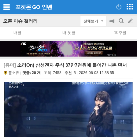
포켓몬 GO
인벤
오픈 이슈 갤러리
전체보기
공
검
글
지
색
내글
내 댓글
10추글
on/off
쓰
기
[유머]
소리On) 삼성전자 주식 37만7천원에 들어간 니뽄 댄서
풀소유
댓글: 20 개
조회:
7458
추천:
5
2026-06-08 12:38:55