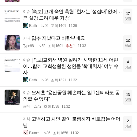
[속보] 고개 숙인 축협 "현재는 '성접대' 없어…
이슈
17
큰 실망 드려 매우 죄송"
댓글
Earth
Lv.96
조회 1401
11:36
입추 지났다고 바람부네요
기타
12
댓글
Type98
Lv.52
조회 1601
추천 1
11:33
[속보]교회서 병원 실려가 사망한 11세 어린
이슈
4
이…함께 교회생활한 성인들 ‘학대치사’ 여부 수
댓글
사
Earth
Lv.96
조회 1321
11:32
오세훈 “용산공원 훼손하는 일 1센티라도 동
이슈
13
의할 수 없다”
댓글
균터
Lv.42
조회 1538
11:32
고백하고 차인 딸이 불평하자 바로잡는 어머
지식
2
님
댓글
Blume
Lv.86
조회 1658
11:32