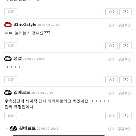
답글
0
0
S1no1style
26-06-08 12:41
신고
|
공감 확인
ㅆㅂ, 놀리는거 잼나요???
답글
0
0
성설
26-06-08 12:46
신고
|
공감 확인
ㅋㅋㅋㅋ
답글
0
0
길베르트
26-06-08 12:49
신고
|
공감 확인
우측상단에 세계적 댄서 타카히로라고 써있네요 ㅋㅋㅋㅋㅋ
진짜 유명인이냐
답글
0
0
길베르트
26-06-09 10:47
신고
|
공감 확인