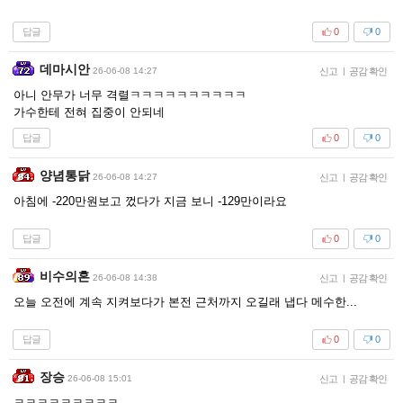
답글
0
0
데마시안
26-06-08 14:27
신고
|
공감 확인
아니 안무가 너무 격렬ㅋㅋㅋㅋㅋㅋㅋㅋㅋㅋ
가수한테 전혀 집중이 안되네
답글
0
0
양념통닭
26-06-08 14:27
신고
|
공감 확인
아침에 -220만원보고 껐다가 지금 보니 -129만이라요
답글
0
0
비수의혼
26-06-08 14:38
신고
|
공감 확인
오늘 오전에 계속 지켜보다가 본전 근처까지 오길래 냅다 메수한...
답글
0
0
장승
26-06-08 15:01
신고
|
공감 확인
ㅋㅋㅋㅋㅋㅋㅋㅋㅋ