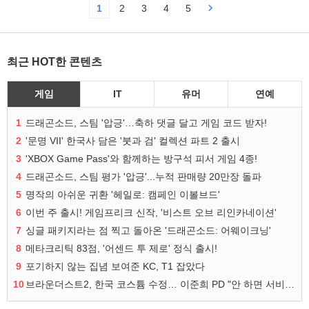
1
2
3
4
5
최근 HOT한 콘텐츠
게임
IT
유머
연예
1
드래곤소드, 스팀 '압긍'…축하 댓글 달고 게임 코드 받자!
2
'문명 VII' 한국사 담은 '붓과 검' 컬렉션 파트 2 출시
3
'XBOX Game Pass'와 함께하는 방구석 피서 게임 4종!
4
드래곤소드, 스팀 평가 '압긍'...누적 판매량 20만장 돌파
5
명작의 아쉬운 귀환 '헤일로: 캠페인 이볼브드'
6
이번 주 출시! 게임프리크 신작, '비스트 오브 리인카네이션'
7
싱글 패키지라는 점 찍고 돌아온 '드래곤소드: 어웨이크닝'
8
메타크리틱 83점, '어센드 투 제로' 정식 출시!
9
포기하지 않는 집념 보여준 KC, T1 잡았다
10
브라운더스트2, 한국 코스튬 수정… 이준희 PD "안 하면 서비스 지속 불가"