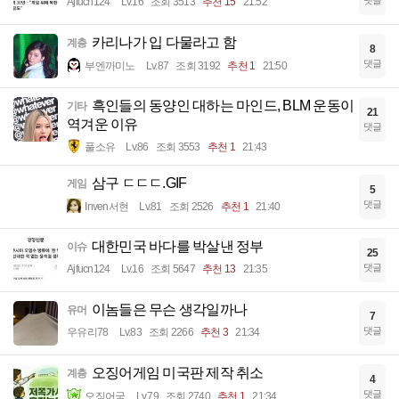
Ajfucn124
Lv.16
조회 3513
추천 15
21:52
카리나가 입 다물라고 함
계층
8
댓글
부엔까미노
Lv.87
조회 3192
추천 1
21:50
흑인들의 동양인 대하는 마인드, BLM 운동이
기타
21
역겨운 이유
댓글
풀소유
Lv.86
조회 3553
추천 1
21:43
삼구 ㄷㄷㄷ.GIF
게임
5
댓글
Inven서현
Lv.81
조회 2526
추천 1
21:40
대한민국 바다를 박살낸 정부
이슈
25
댓글
Ajfucn124
Lv.16
조회 5647
추천 13
21:35
이놈들은 무슨 생각일까나
유머
7
댓글
우유리78
Lv.83
조회 2266
추천 3
21:34
오징어게임 미국판 제작 취소
계층
4
댓글
오징어국
Lv.79
조회 2740
추천 1
21:34