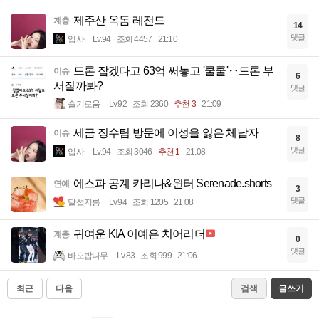
제주산 옥돔 레전드
계층
14
댓글
입사
Lv.94
조회 4457
21:10
드론 잡겠다고 63억 써놓고 '쿨쿨'‥드론 부
이슈
6
서질까봐?
댓글
슬기로움
Lv.92
조회 2360
추천 3
21:09
세금 징수팀 방문에 이성을 잃은 체납자
이슈
8
댓글
입사
Lv.94
조회 3046
추천 1
21:08
에스파 공계 카리나&윈터 Serenade.shorts
연예
3
댓글
달섭지롱
Lv.94
조회 1205
21:08
귀여운 KIA 이예은 치어리더
계층
0
댓글
바오밥나무
Lv.83
조회 999
21:06
최근
다음
검색
글쓰기