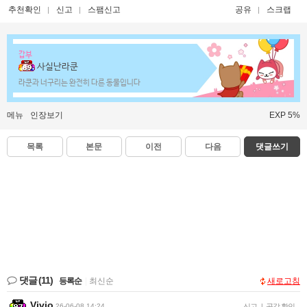
추천확인
신고
스팸신고
공유
스크랩
갑부
사실난라쿤
라쿤과 너구리는 완전히 다른 동물입니다
메뉴
인장보기
EXP 5%
목록
본문
이전
다음
댓글쓰기
댓글
(11)
등록순
|
최신순
새로고침
Vivio
26-06-08 14:24
신고
|
공감 확인