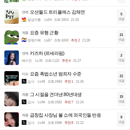
오션월드 트리플에스 김채연
연예
5
댓글
달섭지롱
Lv.94
조회 2054
21:33
요증 유행 근황
계층
21
댓글
명량거북
Lv.87
조회 4240
추천 2
21:28
카즈하 (르세라핌)
연예
2
댓글
배수민
Lv.35
조회 1122
추천 4
21:27
요즘 촉법소년 범죄자 수준
이슈
21
댓글
입사
Lv.94
조회 2693
추천 1
21:26
그 시절을 견뎌낸 80년대생
계층
15
댓글
입사
Lv.94
조회 3592
추천 7
21:24
곱창집 사장님 불 쇼에 외국인들 반응
계층
9
댓글
입사
Lv.94
조회 3596
추천 8
21:22