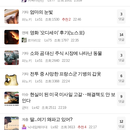
어쩌다한번
Lv.77
조회 1001
23:09
엄마의 눈빛
기타
3
댓글
파노키
Lv.51
조회 1530
추천 2
22:46
영화 '오디세이' 후기(노스포)
연예
14
댓글
르마리오
Lv.75
조회 1797
22:35
소와 곰 대신 주식 시장에 나타난 동물
기타
3
댓글
파노키
Lv.51
조회 2640
22:32
전투 중 사망한 프랑스군 기병의 갑옷
기타
6
댓글
파노키
Lv.51
조회 3368
22:24
현실이 된 미국 미사일 고갈‥해결책도 안 보
이슈
9
인다
댓글
균터
Lv.42
조회 2511
22:19
딸...여기 왜파고 있어?
계층
12
댓글
닉네임해야대
Lv.82
조회 3613
추천 4
22:17