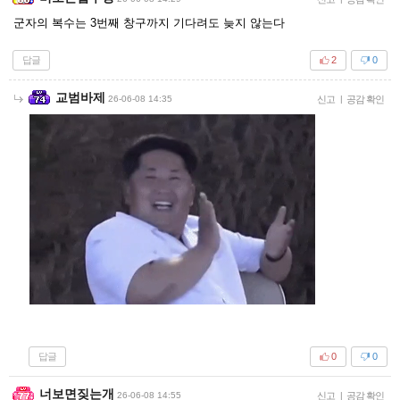
군자의 복수는 3번째 창구까지 기다려도 늦지 않는다
답글
2
0
교범바제
26-06-08 14:35
신고
|
공감 확인
답글
0
0
너보면짖는개
26-06-08 14:55
신고
|
공감 확인