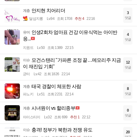
안지현 치어리더
계층
3
댓글
달섭지롱
Lv.94
조회 1708
추천 4
22:16
인생2회차 엄마표 건강 이유식먹는 아이반
유머
4
응...
댓글
지원뜨
Lv.50
조회 1389
22:15
모건스탠리 "가파른 조정 끝…메모리주 지금
이슈
12
이 재진입 기회"
댓글
균터
Lv.42
조회 1826
22:14
태국 경찰이 체포한 사람
계층
8
댓글
파노키
Lv.51
조회 2231
22:14
시녀원이 vs 할리종부
계층
0
댓글
아이스티이
Lv.32
조회 699
추천 1
22:12
충격! 정부가 북한과 전쟁 유도
이슈
20
댓글