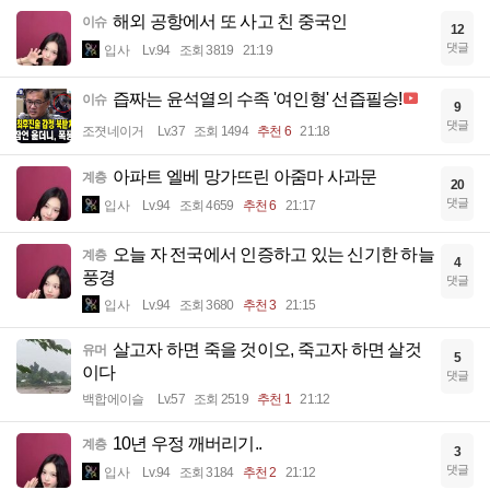
해외 공항에서 또 사고 친 중국인
이슈
12
댓글
입사
Lv.94
조회 3819
21:19
즙짜는 윤석열의 수족 '여인형' 선즙필승!
이슈
9
댓글
조졋네이거
Lv.37
조회 1494
추천 6
21:18
아파트 엘베 망가뜨린 아줌마 사과문
계층
20
댓글
입사
Lv.94
조회 4659
추천 6
21:17
오늘 자 전국에서 인증하고 있는 신기한 하늘
계층
4
풍경
댓글
입사
Lv.94
조회 3680
추천 3
21:15
살고자 하면 죽을 것이오, 죽고자 하면 살것
유머
5
이다
댓글
백합에이슬
Lv.57
조회 2519
추천 1
21:12
10년 우정 깨버리기..
계층
3
댓글
입사
Lv.94
조회 3184
추천 2
21:12