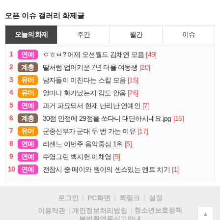
오픈 이슈 갤러리 화제글
오늘의 화제
주간
월간
이슈
1
연예
[49]
ㅇㅎㅂ? 어제 오션월드 김채연 모음
2
계층
[20]
딸처럼 업어키운 7년 터울 여동생
3
유머
[15]
남자들이 미친다는 스킬 모음
4
유머
[26]
얼마나 화가났는지 감도 안옴
5
연예
[7]
과거 파묘되서 현재 난리난 연예인
6
계층
[15]
30점 만점에 29점을 쏘다니 대단하시네요.jpg
7
유머
[17]
군종신부가 군대 두 번 가는 이유
8
연예
[5]
리센느 이번주 음악중심 1위
9
연예
[9]
수염그린 백지헌.이채영
10
연예
[1]
전참시 중 메이와 원이의 센스있는 멘트 치기
로그인
PC화면
퀵링크
설정
청소년보호정책
이용약관
개인정보처리방침
▲
불법촬영물신고안내