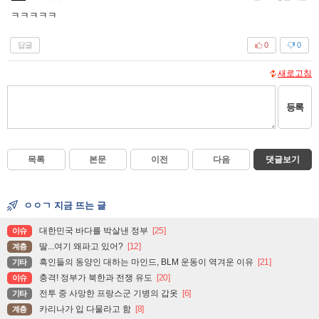
ㅋㅋㅋㅋㅋ
답글
0
0
새로고침
등록
목록
본문
이전
다음
댓글보기
ㅇㅇㄱ 지금 뜨는 글
대한민국 바다를 박살낸 정부
[25]
이슈
딸...여기 왜파고 있어?
[12]
계층
흑인들의 동양인 대하는 마인드, BLM 운동이 역겨운 이유
[21]
기타
충격! 정부가 북한과 전쟁 유도
[20]
이슈
전투 중 사망한 프랑스군 기병의 갑옷
[6]
기타
카리나가 입 다물라고 함
[8]
계층