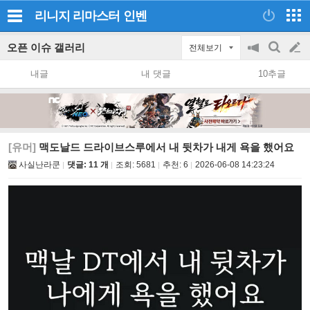
리니지 리마스터
인벤
오픈 이슈 갤러리
전체보기
공
검
글
지
색
내글
내 댓글
10추글
on/off
쓰
기
[유머]
맥도날드 드라이브스루에서 내 뒷차가 내게 욕을 했어요
사실난라쿤
댓글: 11 개
조회:
5681
추천:
6
2026-06-08 14:23:24