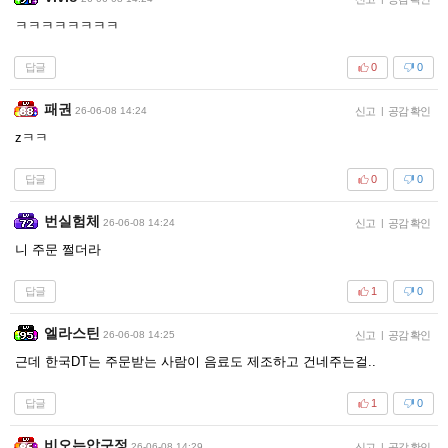
ㅋㅋㅋㅋㅋㅋㅋㅋ
답글
0
0
패권
26-06-08 14:24
신고
|
공감 확인
zㅋㅋ
답글
0
0
번실험체
26-06-08 14:24
신고
|
공감 확인
니 주문 쩔더라
답글
1
0
엘라스틴
26-06-08 14:25
신고
|
공감 확인
근데 한국DT는 주문받는 사람이 음료도 제조하고 건네주는걸..
답글
1
0
비오는압구정
26-06-08 14:29
신고
|
공감 확인