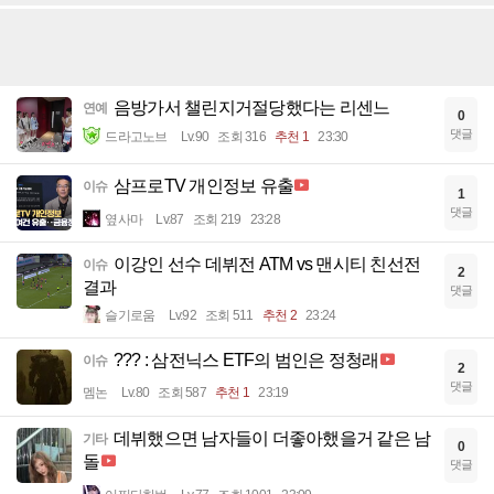
음방가서 챌린지거절당했다는 리센느
연예
0
댓글
드라고노브
Lv.90
조회 316
추천 1
23:30
삼프로TV 개인정보 유출
이슈
1
댓글
옆사마
Lv.87
조회 219
23:28
이강인 선수 데뷔전 ATM vs 맨시티 친선전
이슈
2
결과
댓글
슬기로움
Lv.92
조회 511
추천 2
23:24
??? : 삼전닉스 ETF의 범인은 정청래
이슈
2
댓글
멤논
Lv.80
조회 587
추천 1
23:19
데뷔했으면 남자들이 더좋아했을거 같은 남
기타
0
돌
댓글