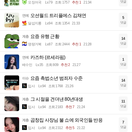
댓글
오징어국
Lv.79
조회 1757
추천 1
21:34
오션월드 트리플에스 김채연
연예
5
댓글
달섭지롱
Lv.94
조회 1354
21:33
요증 유행 근황
계층
14
댓글
명량거북
Lv.87
조회 2444
추천 1
21:28
카즈하 (르세라핌)
연예
1
댓글
배수민
Lv.35
조회 809
추천 2
21:27
요즘 촉법소년 범죄자 수준
이슈
14
댓글
입사
Lv.94
조회 1768
21:26
그 시절을 견뎌낸 80년대생
계층
11
댓글
입사
Lv.94
조회 2183
추천 7
21:24
곱창집 사장님 불 쇼에 외국인들 반응
계층
7
댓글
입사
Lv.94
조회 2312
추천 5
21:22