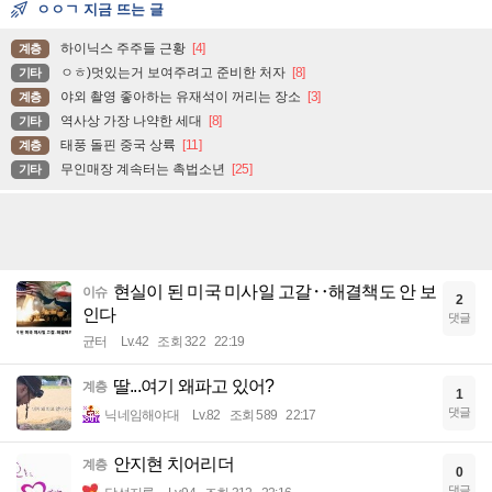
ㅇㅇㄱ 지금 뜨는 글
하이닉스 주주들 근황
[4]
계층
ㅇㅎ)멋있는거 보여주려고 준비한 처자
[8]
기타
야외 촬영 좋아하는 유재석이 꺼리는 장소
[3]
계층
역사상 가장 나약한 세대
[8]
기타
태풍 돌핀 중국 상륙
[11]
계층
무인매장 계속터는 촉법소년
[25]
기타
현실이 된 미국 미사일 고갈‥해결책도 안 보
이슈
2
인다
댓글
균터
Lv.42
조회 322
22:19
딸...여기 왜파고 있어?
계층
1
댓글
닉네임해야대
Lv.82
조회 589
22:17
안지현 치어리더
계층
0
댓글