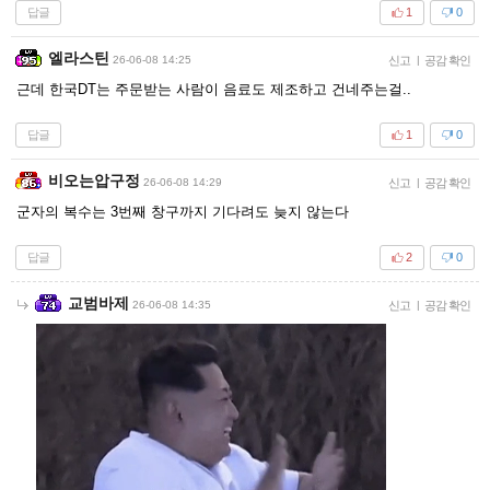
답글
1
0
엘라스틴
26-06-08 14:25
신고
|
공감 확인
근데 한국DT는 주문받는 사람이 음료도 제조하고 건네주는걸..
답글
1
0
비오는압구정
26-06-08 14:29
신고
|
공감 확인
군자의 복수는 3번째 창구까지 기다려도 늦지 않는다
답글
2
0
교범바제
26-06-08 14:35
신고
|
공감 확인