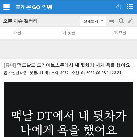
포켓몬 GO
인벤
오픈 이슈 갤러리
전체보기
공
검
글
지
색
내글
내 댓글
10추글
on/off
쓰
기
[유머]
맥도날드 드라이브스루에서 내 뒷차가 내게 욕을 했어요
사실난라쿤
댓글: 11 개
조회:
5677
추천:
6
2026-06-08 14:23:24