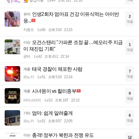
달섭지롱
Lv.94
조회 312
22:16
인생2회차 엄마표 건강 이유식먹는 아이반
유머
2
응...
댓글
지원뜨
Lv.50
조회 310
22:15
모건스탠리 "가파른 조정 끝…메모리주 지금
이슈
1
이 재진입 기회"
댓글
균터
Lv.42
조회 412
22:14
태국 경찰이 체포한 사람
계층
7
댓글
파노키
Lv.51
조회 519
22:14
시녀원이 vs 할리종부
계층
0
댓글
아이스티이
Lv.32
조회 197
22:12
엄마: 쉽게 알려줄게
기타
6
댓글
파노키
Lv.51
조회 937
22:05
충격! 정부가 북한과 전쟁 유도
이슈
12