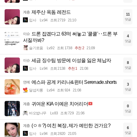
제주산 옥돔 레전드
계층
11
댓글
입사
Lv.94
조회 2719
21:10
드론 잡겠다고 63억 써놓고 '쿨쿨'‥드론 부
이슈
4
서질까봐?
댓글
슬기로움
Lv.92
조회 1738
추천 2
21:09
세금 징수팀 방문에 이성을 잃은 체납자
이슈
8
댓글
입사
Lv.94
조회 2138
추천 1
21:08
에스파 공계 카리나&윈터 Serenade.shorts
연예
3
댓글
달섭지롱
Lv.94
조회 924
21:08
귀여운 KIA 이예은 치어리더
계층
0
댓글
바오밥나무
Lv.83
조회 729
21:06
(ㅇㅎ?) 여친 복장, 제가 예민한 건가요?
계층
6
댓글
입사
Lv.94
조회 2820
21:05