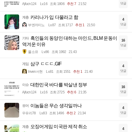
댓글
Ajfucn124
Lv.16
조회 1806
추천 7
21:52
카리나가 입 다물라고 함
계층
4
댓글
부엔까미노
Lv.87
조회 1717
추천 1
21:50
흑인들의 동양인 대하는 마인드, BLM 운동이
기타
16
역겨운 이유
댓글
풀소유
Lv.86
조회 1992
21:43
삼구 ㄷㄷㄷ.GIF
게임
4
댓글
Inven서현
Lv.81
조회 1551
추천 1
21:40
대한민국 바다를 박살낸 정부
이슈
16
댓글
Ajfucn124
Lv.16
조회 2725
추천 6
21:35
이놈들은 무슨 생각일까나
유머
4
댓글
우유리78
Lv.83
조회 1496
추천 2
21:34
오징어게임 미국판 제작 취소
계층
4