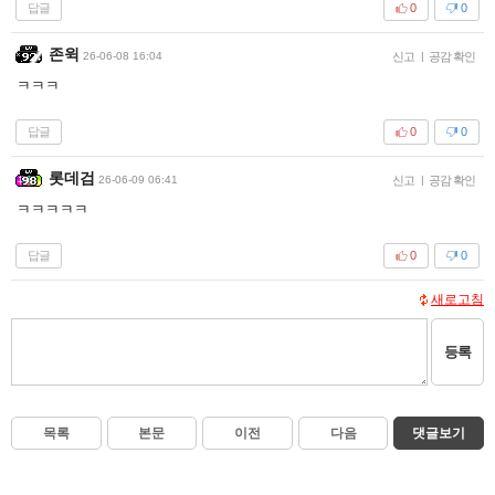
답글
0
0
존윅
26-06-08 16:04
신고
|
공감 확인
ㅋㅋㅋ
답글
0
0
롯데검
26-06-09 06:41
신고
|
공감 확인
ㅋㅋㅋㅋㅋ
답글
0
0
새로고침
등록
목록
본문
이전
다음
댓글보기