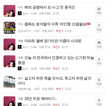
해외 공항에서 또 사고 친 중국인
이슈
12
댓글
입사
Lv.94
조회 2450
21:19
즙짜는 윤석열의 수족 '여인형' 선즙필승!
이슈
7
댓글
조졋네이거
Lv.37
조회 1017
추천 3
21:18
아파트 엘베 망가뜨린 아줌마 사과문
계층
16
댓글
입사
Lv.94
조회 2711
추천 2
21:17
오늘 자 전국에서 인증하고 있는 신기한 하늘
계층
3
풍경
댓글
입사
Lv.94
조회 2388
추천 2
21:15
살고자 하면 죽을 것이오, 죽고자 하면 살것
유머
5
이다
댓글
백합에이슬
Lv.57
조회 1835
추천 1
21:12
10년 우정 깨버리기..
계층
3
댓글
입사
Lv.94
조회 2248
추천 1
21:12