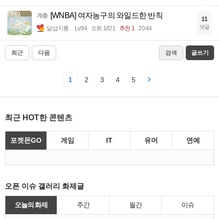
[WNBA] 여자농구의 와일드한 반칙
계층
11
댓글
달섭지롱
Lv.94
조회 1821
추천 1
20:44
최근
다음
검색
글쓰기
1
2
3
4
5
최근 HOT한 콘텐츠
포켓몬GO
게임
IT
유머
연예
오픈 이슈 갤러리 화제글
오늘의 화제
주간
월간
이슈