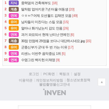
1
지식
[18]
중력댐의 건축해부도
2
계층
[20]
딸처럼 업어키운 7년 터울 여동생
3
연예
[49]
ㅇㅎㅂ? 어제 오션월드 김채연 모음
4
유머
[15]
남자들이 미친다는 스킬 모음
5
유머
[26]
얼마나 화가났는지 감도 안옴
6
연예
[6]
과거 파묘되서 현재 난리난 연예인
7
계층
[15]
30점 만점에 29점을 쏘다니 대단하시네요.jpg
8
유머
[17]
군종신부가 군대 두 번 가는 이유
9
연예
[5]
리센느 이번주 음악중심 1위
10
연예
[9]
수염그린 백지헌.이채영
로그인
PC화면
퀵링크
설정
청소년보호정책
이용약관
개인정보처리방침
▲
불법촬영물신고안내
(주)
인
벤