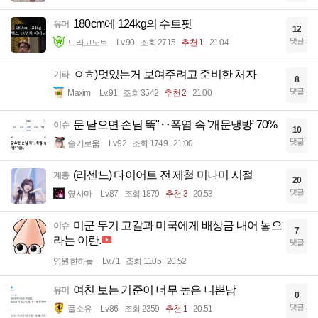
180cm에 124kg의 수트핏
유머
12
댓글
드라고노브
Lv.90
조회 2715
추천 1
21:04
ㅇㅎ)멋있는거 보여주려고 준비한 처자
기타
8
댓글
Maxim
Lv.91
조회 3542
추천 2
21:00
문 닫으면 손님 뚝"‥폭염 속 '개문냉방' 70%
이슈
10
댓글
슬기로움
Lv.92
조회 1749
21:00
(리센느) 다이어트 전 제철 미나미 시절
계층
20
댓글
옆사마
Lv.87
조회 1879
추천 3
20:53
미군 무기 고갈과 미국에게 배상금 내어 놓으
이슈
7
라는 이란.
댓글
영원한하늘
Lv.71
조회 1105
20:52
여친 보는 기준이 너무 높은 니뽄남
유머
0
댓글
풀소유
Lv.86
조회 2359
추천 1
20:51