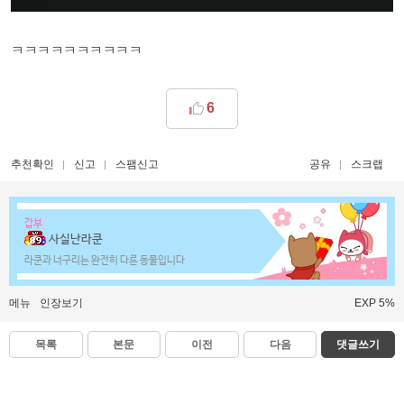
ㅋㅋㅋㅋㅋㅋㅋㅋㅋㅋ
6
추천확인
신고
스팸신고
공유
스크랩
갑부
사실난라쿤
라쿤과 너구리는 완전히 다른 동물입니다
메뉴
인장보기
EXP 5%
목록
본문
이전
다음
댓글쓰기