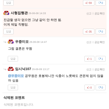
답글
59
0
사형집행관
26-06-08 14:33
신고
|
공감 확인
진급할 생각 없으면 그냥 같이 안 하면 됨.
이게 제일 직빵임.
답글
35
0
우중미모
26-06-08 14:47
신고
|
공감 확인
그럼 결혼은 우짬
답글
1
1
임시닉107
26-06-09 13:17
신고
|
공감 확인
@우중미모
공무원은 호봉제니깐 식충이 노릇해도 큰문제 없지 않을
까 싶음
답글
0
0
삭제된 코멘트
삭제된 코멘트입니다.