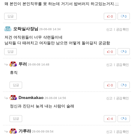
왜 본인이 본인직무를 못 하는데 거기서 밥버러지 하고있는거지.;;;
답글
0
0
오락실사장님
26-06-08 14:34
신고
|
공감 확인
저건 여직원들이 너무 샥련들이네
남자들 다 때려치고 여자들만 남으면 어떻게 돌아갈지 궁금함
답글
0
0
뚜러
26-06-08 14:48
신고
|
공감 확인
휴직
답글
0
0
Dreamkakao
26-06-08 14:56
신고
|
공감 확인
정신과 진단서 늦게 내는 사람이 술래
답글
4
0
가루라
26-06-09 09:54
신고
|
공감 확인