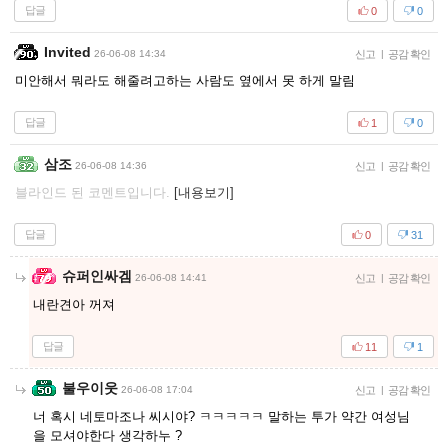
답글
0
0
Invited
26-06-08 14:34
신고
|
공감 확인
미안해서 뭐라도 해줄려고하는 사람도 옆에서 못 하게 말림
답글
1
0
삼조
26-06-08 14:36
신고
|
공감 확인
블라인드 된 코멘트입니다.
[내용보기]
답글
0
31
슈퍼인싸겜
26-06-08 14:41
신고
|
공감 확인
내란견아 꺼져
답글
11
1
불우이웃
26-06-08 17:04
신고
|
공감 확인
너 혹시 네토마조나 씨시야? ㅋㅋㅋㅋㅋ 말하는 투가 약간 여성님
을 모셔야한다 생각하누 ?