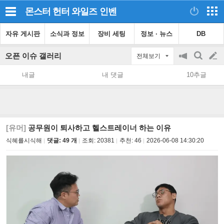
몬스터 헌터 와일즈
인벤
자유 게시판
소식과 정보
장비 세팅
정보 · 뉴스
DB
오픈 이슈 갤러리
전체보기
공
검
글
지
색
내글
내 댓글
10추글
on/off
쓰
기
[유머]
공무원이 퇴사하고 헬스트레이너 하는 이유
식혜를시식해
댓글: 49 개
조회:
20381
추천:
46
2026-06-08 14:30:20