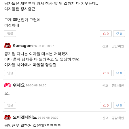
남자들은 새벽부터 와서 청사 앞 뒤 길까지 다 치우는데..
여자들은 정시출근
그게 08년인가 그런데..
여전하네
답글
0
0
Kumagom
26-06-08 18:27
신고
|
공감 확인
공기업 다니는 여자들 대부분 저러겠지
아마 혼자 남자들 다 도와주고 일 열심히 하면
여자들 사이에서 따돌림 당할걸
답글
0
0
쉬세요
26-06-08 20:30
신고
|
공감 확인
오..
답글
0
0
오이갤네임드
26-06-08 20:39
신고
|
공감 확인
공익근무 말한거 같은데?ㅋㅋㅋㅋ