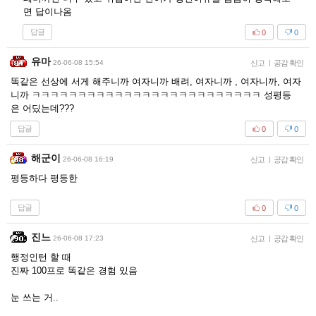
면 답이나옴
답글
0
0
유마
26-06-08 15:54
신고
|
공감 확인
똑같은 선상에 서게 해주니까 여자니까 배려, 여자니까 , 여자니까, 여자
니까 ㅋㅋㅋㅋㅋㅋㅋㅋㅋㅋㅋㅋㅋㅋㅋㅋㅋㅋㅋㅋㅋㅋㅋㅋㅋ 성평등
은 어딨는데???
답글
0
0
해군이
26-06-08 16:19
신고
|
공감 확인
평등하다 평등한
답글
0
0
진느
26-06-08 17:23
신고
|
공감 확인
행정인턴 할 때
진짜 100프로 똑같은 경험 있음
눈 쓰는 거..