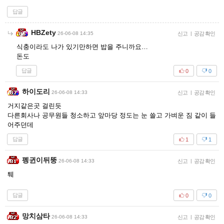
답글
HBZety
26-06-08 14:35
신고
|
공감 확인
식충이라도 나가 있기만하면 밥을 주니까요…
돈도
답글
0
0
하이도리
26-06-08 14:33
신고
|
공감 확인
거지같은곳 걸린듯
다른회사나 공무원들 청소하고 앞마당 정도는 눈 쓸고 가벼운 짐 같이 들
어주던데
답글
1
1
펭귄이뒤뚱
26-06-08 14:33
신고
|
공감 확인
퉤
답글
0
0
망치삼타
26-06-08 14:33
신고
|
공감 확인