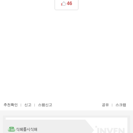
46
추천확인
신고
스팸신고
공유
스크랩
식혜를시식해