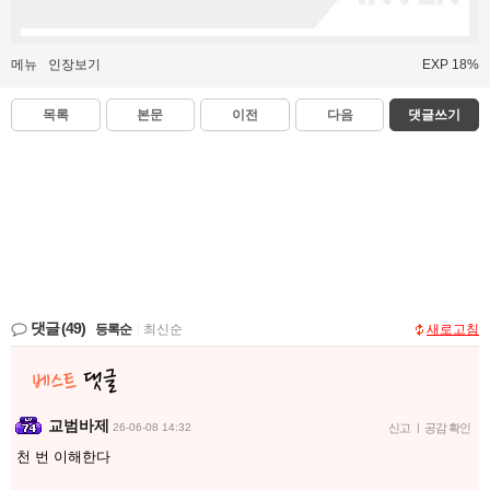
메뉴
인장보기
EXP 18%
목록
본문
이전
다음
댓글쓰기
댓글
(49)
등록순
|
최신순
새로고침
교범바제
26-06-08 14:32
신고
|
공감 확인
천 번 이해한다