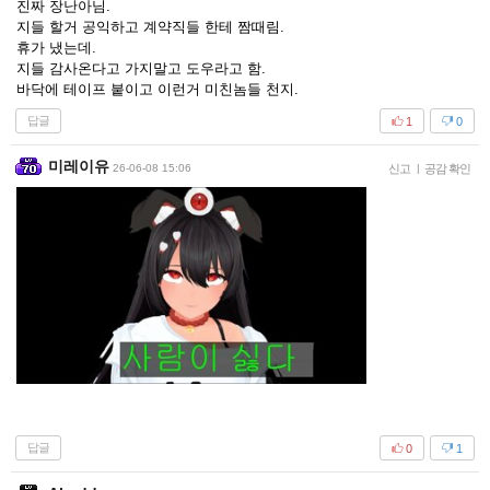
진짜 장난아님.
지들 할거 공익하고 계약직들 한테 짬때림.
휴가 냈는데.
지들 감사온다고 가지말고 도우라고 함.
바닥에 테이프 붙이고 이런거 미친놈들 천지.
답글
1
0
미레이유
26-06-08 15:06
신고
|
공감 확인
답글
0
1