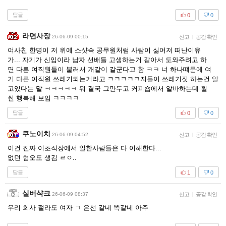
답글
0
0
라면사장
26-06-09 00:15
신고
|
공감 확인
여사친 한명이 저 위에 스샷속 공무원처럼 사람이 싫어져 떠난이유
가... 자기가 신입이라 남자 선배들 고생하는거 같아서 도와주려고 하
면 다른 여직원들이 불러서 개같이 갈군다고 함 ㅋㅋ 너 하나떄문에 여
기 다른 여직원 쓰레기되는거라고 ㅋㅋㅋㅋㅋ지들이 쓰레기짓 하는건 알
고있다는 말 ㅋㅋㅋㅋㅋ 뭐 결국 그만두고 커피숍에서 알바하는데 훨
씬 행복해 보임 ㅋㅋㅋㅋ
답글
0
0
쿠노이치
26-06-09 04:52
신고
|
공감 확인
이건 진짜 여초직장에서 일한사람들은 다 이해한다...
없던 혐오도 생김 ㄹㅇ..
답글
1
0
실버샥크
26-06-09 08:37
신고
|
공감 확인
우리 회사 절라도 여자 ㄱ 은선 같네 똑같네 아주