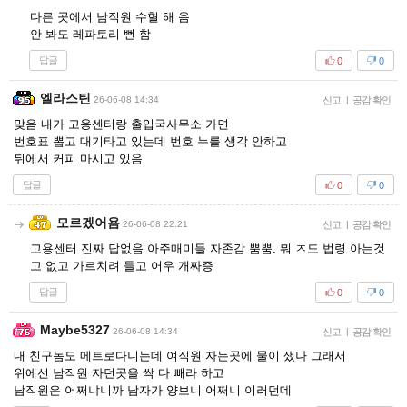
다른 곳에서 남직원 수혈 해 옴
안 봐도 레파토리 뻔 함
답글
0
0
엘라스틴
26-06-08 14:34
신고
|
공감 확인
맞음 내가 고용센터랑 출입국사무소 가면
번호표 뽑고 대기타고 있는데 번호 누를 생각 안하고
뒤에서 커피 마시고 있음
답글
0
0
모르겠어욤
26-06-08 22:21
신고
|
공감 확인
고용센터 진짜 답없음 아주매미들 자존감 뿜뿜. 뭐 ㅈ도 법령 아는것
고 없고 가르치려 들고 어우 개짜증
답글
0
0
Maybe5327
26-06-08 14:34
신고
|
공감 확인
내 친구놈도 메트로다니는데 여직원 자는곳에 물이 샜나 그래서
위에선 남직원 자던곳을 싹 다 빼라 하고
남직원은 어쩌냐니까 남자가 양보니 어쩌니 이러던데