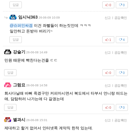
답글
0
0
임시닉363
26-06-09 10:09
신고
|
공감 확인
@슈퍼인싸겜
이건 좌빨들이 하는짓인데 ㅋㅋㅋ
일안하고 돈받아 버리기~
답글
1
4
강슬기
26-06-08 14:49
신고
|
공감 확인
민원 때문에 빡친다는건줄 ㄷㄷ
답글
0
0
그럼요
26-06-08 14:58
신고
|
공감 확인
회사다닐때 바뻐 죽겠구만 커피마시면서 복도에서 타부서 언니랑 떠드는
애, 담탐하러 나가는애 다 갈궜는데
답글
0
0
별과시
26-06-08 15:01
신고
|
공감 확인
제대하고 할거 없어서 인터넷쪽 계약직 한적 있는데.