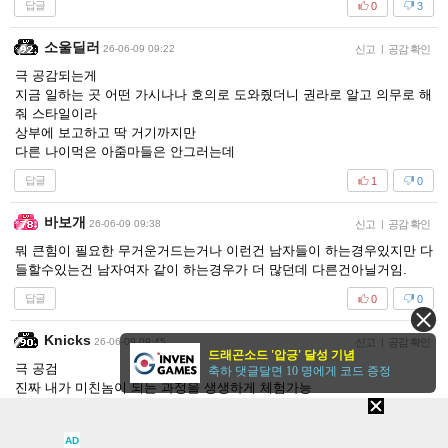
답글
0
3
소울딜러
26-06-09 09:22
신고
|
공감 확인
극 공감되는게
지금 일하는 곳 어떤 가시나나 호의로 도와줬더니 권라로 알고 의무로 해
줘 스타일이라
상부에 보고하고 딱 거기까지만
다른 나이먹은 아줌마들은 안그러는데
답글
1
0
바보개
26-06-09 09:38
신고
|
공감 확인
뭐 큰힘이 필요한 무거운거드는거나 이런건 남자들이 하는경우있지만 다
들할수있는건 남자여자 같이 하는경우가 더 많던데 다른건아닐거임.
답글
0
0
Knicks
26-06-09 09:45
신고
|
공감 확인
드래곤소드 '압긍' 달성 기념
극 공검
축하 댓글달면 10 명에게 코드 증정
진짜 내가 미친놈이 되는 과정을 생생하게 체험가능
답글
0
0
AD