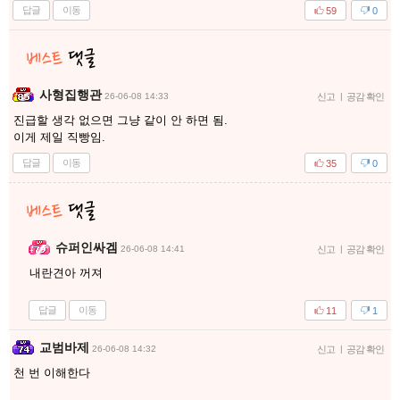
답글
이동
59
0
사형집행관
26-06-08 14:33
신고
|
공감 확인
진급할 생각 없으면 그냥 같이 안 하면 됨.
이게 제일 직빵임.
답글
이동
35
0
슈퍼인싸겜
26-06-08 14:41
신고
|
공감 확인
내란견아 꺼져
답글
이동
11
1
교범바제
26-06-08 14:32
신고
|
공감 확인
천 번 이해한다