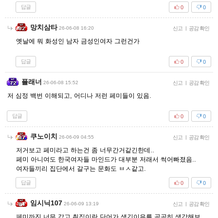
답글
0
0
망치삼타
26-06-08 16:20
신고
|
공감 확인
옛날에 뭐 화성인 남자 금성인여자 그런건가
답글
0
0
플래너
26-06-08 15:52
신고
|
공감 확인
저 심정 백번 이해되고, 어디나 저런 페미들이 있음.
답글
0
0
쿠노이치
26-06-09 04:55
신고
|
공감 확인
저거보고 페미라고 하는건 좀 너무간거같긴한데..
페미 아니여도 한국여자들 마인드가 대부분 저래서 썩어빠졌음..
여자들끼리 집단에서 갈구는 문화도 ㅂㅅ같고.
답글
0
0
임시닉107
26-06-09 13:19
신고
|
공감 확인
페미까진 너무 갔고 취집이란 단어가 생긴이유를 곰곰히 생각해보