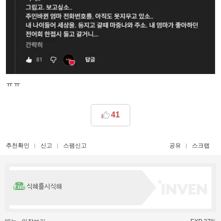
ㅠㅠ
41
추천확인
신고
스팸신고
공유
스크랩
식혜를시식해