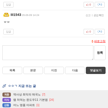
답글
0
0
Ill1543
26-06-09 14:24
신고
|
공감 확인
ㅠㅠ
답글
0
0
새로고침
등록
목록
본문
이전
다음
댓글보기
ㅇㅇㄱ 지금 뜨는 글
역사상 최악의 매국노
[7]
계층
램 처먹는 윈도우11 기본앱
[24]
지식
어느 명품 아파트
[1]
감동