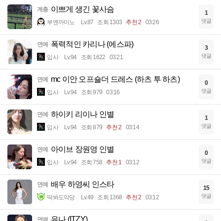
이쁘게 생긴 꽃사슴
계층
1
댓글
부엔까미노
Lv.87
조회 1303
추천 2
03:26
폭력적인 카리나 (에스파)
연예
3
댓글
입사
Lv.94
조회 1622
03:21
mc 이안 오프숄더 드레스 (하츠 투 하츠)
연예
0
댓글
입사
Lv.94
조회 979
03:16
하이키 리이나 인별
연예
1
댓글
입사
Lv.94
조회 879
추천 2
03:14
아이브 장원영 인별
연예
0
댓글
입사
Lv.94
조회 758
추천 1
03:12
배우 하영씨 인스타
연예
15
댓글
딱봐도악당
Lv.49
조회 1368
추천 2
03:12
유나 (ITZY)
연예