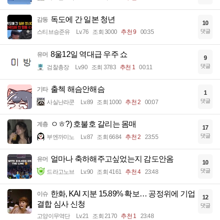
독도에 간 일본 청년
감동
10
댓글
스티브승준유
Lv.76
조회 3000
추천 9
00:35
8울12일 역대급 우주 쇼
유머
9
댓글
검찰총장
Lv.90
조회 3783
추천 1
00:11
출첵 해슴안해슴
기타
1
댓글
사실난라쿤
Lv.89
조회 1000
추천 2
00:07
ㅇㅎ?) 호불호 갈리는 몸매
계층
17
댓글
부엔까미노
Lv.87
조회 6684
추천 2
23:55
얼마나 축하해주고싶었는지 감도안옴
유머
10
댓글
드라고노브
Lv.90
조회 4161
추천 4
23:48
한화, KAI 지분 15.89% 확보… 공정위에 기업
이슈
12
결합 심사 신청
댓글
고양이무역단
Lv.21
조회 2170
추천 1
23:48