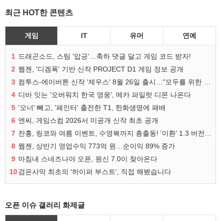
최근 HOT한 콘텐츠
게임
IT
유머
연예
1
드래곤소드, 스팀 '압긍'…축하 댓글 달고 게임 코드 받자!
2
웹젠, '디겜폭' 기반 신작 PROJECT D1 게임 정보 공개
3
컴투스-에이버튼 신작 '제우스' 8월 26일 출시…"모두를 위한 경쟁"
4
디바 잇는 '오버워치 한국 영웅', 메카 파일럿 디몬 나온다
5
'오너' 빼고, '페인터' 출전한 T1, 한화생명에 패배
6
엔씨, 게임스컴 2026서 미공개 신작 최초 공개
7
잔홍, 링코와 여름 이벤트, 수영복까지 총출동! '이환' 1.3 버전 방송 정리
8
웹젠, 상반기 영업수익 773억 원…순이익 89% 증가
9
마침내 스네즈나야 오픈, 원신 7.0이 찾아온다
10
검은사막 최초의 '하이퍼 부스트', 직접 해봤습니다
오픈 이슈 갤러리 화제글