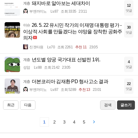
돼지바로 알아보는 세대차이
계층
12
댓글
부엔까미노
Lv.87
조회 3335
23:11
26. 5. 22 유시민 작가의 이재명 대통령 평가 -
이슈
30
이상적 사회를 만들겠다는 야망을 장착한 공화주
댓글
의자
진겟타원
Lv.70
조회 2261
추천 11
23:05
년도별 양궁 국가대표 선발전 1위.
계층
4
댓글
성암
Lv.88
조회 2142
23:05
더본코리아 김재환 PD 형사고소 결과
계층
22
댓글
부엔까미노
Lv.87
조회 5289
추천 13
23:01
최근
다음
검색
글쓰기
1
2
3
4
5