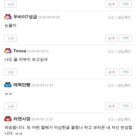
답글
0
0
두바이7성급
26-06-09 09:38
신고
|
공감 확인
눈물이
답글
0
0
Toosa
26-06-09 09:51
신고
|
공감 확인
나도 울 아부지 보고싶네
답글
0
0
매력만빵
26-06-09 11:43
신고
|
공감 확인
ㅠㅠ
답글
0
0
라면사장
26-06-09 12:22
신고
|
공감 확인
죄송합니다. 또 어떤 할배가 이상한글 올렸나 하고 보러온 내 자신 반성합
니다. ㅠㅠ