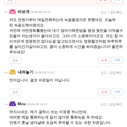
바보개
26-06-09 09:31
신고
|
공감 확인
저도 언젠가부터 매일전화하는데 녹음할생각은 못했네요. 오늘부
턴 녹음도해야겠어요.
저번에 어떤영화를봤는데 내가 엄마가해준밥을 평생 몇번을 더먹을수
있을까 라는생각이 들더라고요. 그러니까 소중해지더군요. 저도 참 어
리석은게 영원한건 없다는걸 알고있으면서도 영원할것처럼 하루하루
를 살아간거같더라고요. 좀더 소중하게 시간을 써야겠습니다!! 좋은하
루되세요!
답글
0
0
내려놓기
26-06-09 10:01
신고
|
공감 확인
멋지십니다. 결코 쉬운일이 아닙니다.
답글
0
0
Mcu
26-06-09 14:23
신고
|
공감 확인
멋지시네요. 제가 갤럭시 쓰는 이유중 하나인데,
여러분 매일 통화하는게 쉽지 않다면 통화녹음 꼭 하세요.
언젠가 훗날 생각날때 조금씩 추억할 수 있는 귀한 자료입니다