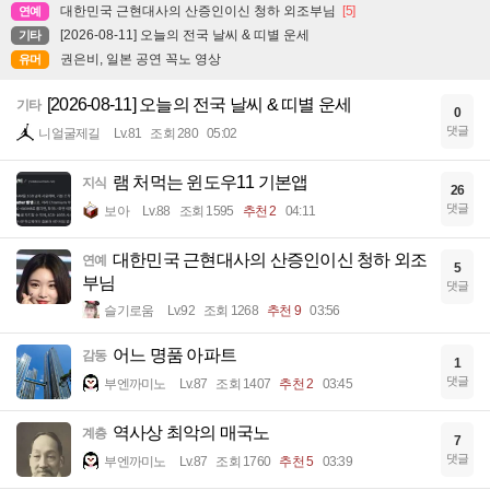
대한민국 근현대사의 산증인이신 청하 외조부님
[5]
연예
[2026-08-11] 오늘의 전국 날씨 & 띠별 운세
기타
권은비, 일본 공연 꼭노 영상
유머
[2026-08-11] 오늘의 전국 날씨 & 띠별 운세
기타
0
댓글
니얼굴제길
Lv.81
조회 280
05:02
램 처먹는 윈도우11 기본앱
지식
26
댓글
보아
Lv.88
조회 1595
추천 2
04:11
대한민국 근현대사의 산증인이신 청하 외조
연예
5
부님
댓글
슬기로움
Lv.92
조회 1268
추천 9
03:56
어느 명품 아파트
감동
1
댓글
부엔까미노
Lv.87
조회 1407
추천 2
03:45
역사상 최악의 매국노
계층
7
댓글
부엔까미노
Lv.87
조회 1760
추천 5
03:39