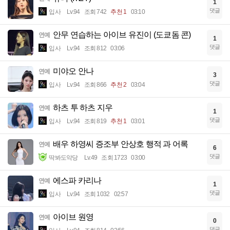
1
댓글
입사
Lv.94
조회 742
추천 1
03:10
안무 연습하는 아이브 유진이 (도쿄돔 콘)
연예
1
댓글
입사
Lv.94
조회 812
03:06
미야오 안나
연예
3
댓글
입사
Lv.94
조회 866
추천 2
03:04
하츠 투 하츠 지우
연예
1
댓글
입사
Lv.94
조회 819
추천 1
03:01
배우 하영씨 증조부 안상호 행적 과 어록
연예
6
댓글
딱봐도악당
Lv.49
조회 1723
03:00
에스파 카리나
연예
1
댓글
입사
Lv.94
조회 1032
02:57
아이브 원영
연예
0
댓글