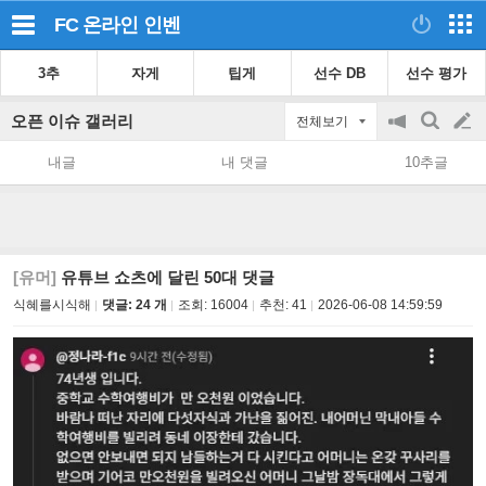
FC 온라인
인벤
3추
자게
팁게
선수 DB
선수 평가
오픈 이슈 갤러리
전체보기
공
검
글
지
색
내글
내 댓글
10추글
on/off
쓰
기
[유머]
유튜브 쇼츠에 달린 50대 댓글
식혜를시식해
댓글: 24 개
조회:
16004
추천:
41
2026-06-08 14:59:59