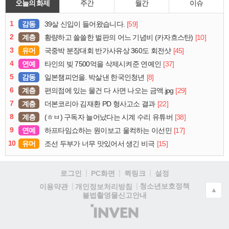
오늘의 화제
주간
월간
이슈
1
감동
[59]
39살 신입이 들어왔습니다.
2
계층
[10]
황량하고 쓸쓸한 벌판의 어느 기념비 (카자흐스탄)
3
유머
[45]
국중박 분장대회 반가사유상 360도 회전샷
4
연예
[37]
타인의 빚 7500억을 삭제시켜준 연예인
5
감동
[8]
일본챔피언을. 박살낸 한국인청년
6
계층
[29]
편의점에 있는 물건 다 사면 나오는 금액.jpg
7
계층
[22]
더본코리아 김재환 PD 형사고소 결과
8
계층
[38]
(ㅎㅂ) 구독자 늘어났다는 시계 수리 유튜버
9
연예
[17]
하프타임쇼하는 원이보고 울컥하는 이선민
10
유머
[15]
조선 두부가 너무 맛있어서 생긴 비극
로그인
PC화면
퀵링크
설정
청소년보호정책
이용약관
개인정보처리방침
▲
불법촬영물신고안내
(주)
인