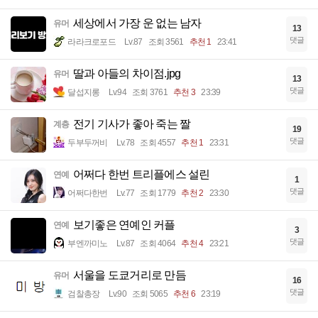
세상에서 가장 운 없는 남자
유머
13
댓글
라라크로포드
Lv.87
조회 3561
추천 1
23:41
딸과 아들의 차이점.jpg
유머
13
댓글
달섭지롱
Lv.94
조회 3761
추천 3
23:39
전기 기사가 좋아 죽는 짤
계층
19
댓글
두부두꺼비
Lv.78
조회 4557
추천 1
23:31
어쩌다 한번 트리플에스 설린
연예
1
댓글
어쩌다한번
Lv.77
조회 1779
추천 2
23:30
보기좋은 연예인 커플
연예
3
댓글
부엔까미노
Lv.87
조회 4064
추천 4
23:21
서울을 도쿄거리로 만듬
유머
16
댓글
검찰총장
Lv.90
조회 5065
추천 6
23:19