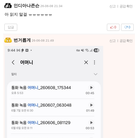
인디아나존슨
26-06-08 21:34
신고
|
공감 확인
아 읽지 말걸 ㅠㅠㅠㅠㅠㅠ
답글
0
0
번거롭게
26-06-08 21:49
신고
|
공감 확인