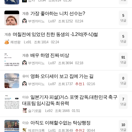
입사
Lv.94
조회 814
02:56
가장 좋아하는 니치 선수는?
계층
5
댓글
부엔까미노
Lv.87
조회 1252
02:24
며칠전에 있었던 친한 동생의 -1.2억(주식)썰
계층
5
댓글
쾌변왕
Lv.91
조회 1814
02:24
배우 하영 진짜 비상
계층
91
댓글
부엔까미노
Lv.87
조회 3694
02:18
영화 오디세이 보고 집에 가는 길
유머
0
댓글
부엔까미노
Lv.87
조회 1737
추천 1
02:16
일본기자 피셜)거스 포옛 감독,대한민국 축구
이슈
7
대표팀 임시감독 최유력
댓글
슬기로움
Lv.92
조회 1646
01:51
아직도 이해할수없는 탁상행정
이슈
10
댓글
제르만크록
Lv.81
조회 3649
추천 2
00:44