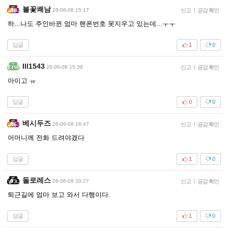
불꽃쾌남
26-06-08 15:17
신고
|
공감 확인
하...나도 주인바뀐 엄마 핸폰번호 못지우고 있는데...ㅜㅜ
답글
1
0
Ill1543
26-06-08 15:39
신고
|
공감 확인
아이고 ㅠ
답글
0
0
베시두즈
26-06-08 16:47
신고
|
공감 확인
어머니께 전화 드려야겠다
답글
1
0
돌로레스
26-06-08 20:27
신고
|
공감 확인
퇴근길에 엄마 보고 와서 다행이다.
답글
1
0