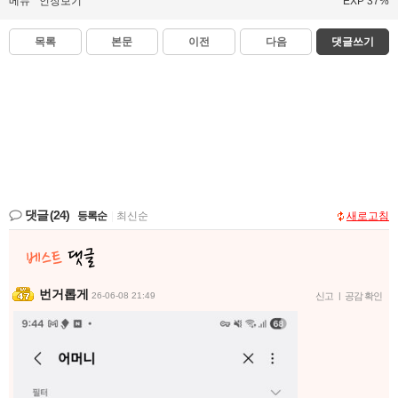
메뉴
인장보기
EXP 37%
목록
본문
이전
다음
댓글쓰기
댓글
(24)
등록순
|
최신순
새로고침
번거롭게
26-06-08 21:49
신고
|
공감 확인