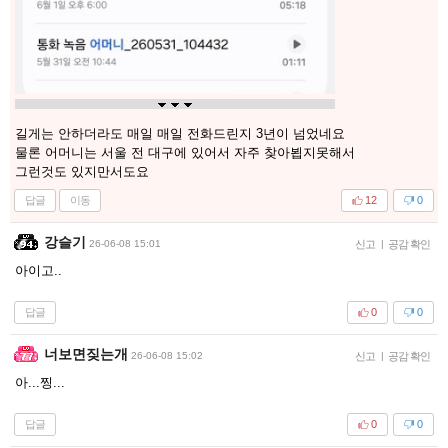
길게는 안하더라도 매일 매일 전화드린지 3년이 넘었네요
물론 어머니는 서울 전 대구에 있어서 자주 찾아뵙지못해서
그런것도 있지만서도요
답글
이동
12
0
강슬기
26-06-08 15:01
신고
|
공감 확인
아이고..
답글
0
0
너보면짖는개
26-06-08 15:02
신고
|
공감 확인
아...찡...
답글
0
0