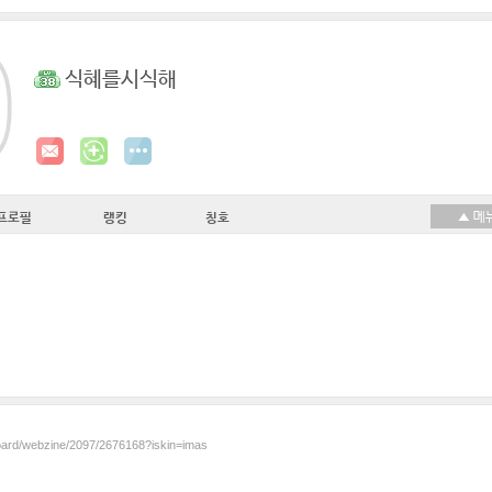
식혜를시식해
프로필
랭킹
칭호
board/webzine/2097/2676168?iskin=imas