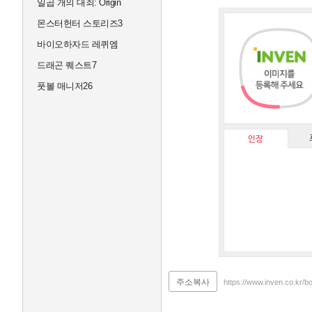
일곱 개의 대죄: Origin
몬스터헌터 스토리즈3
바이오하자드 레퀴엠
드래곤 퀘스트7
풋볼 매니저26
인장
주소복사
https://www.inven.co.kr/