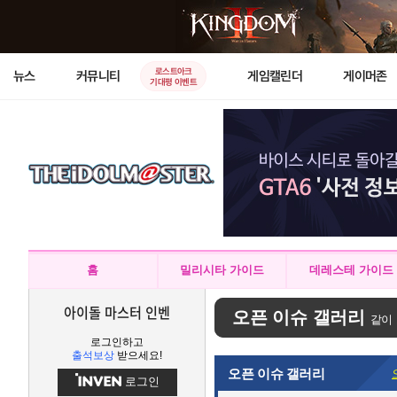
로스트아크
뉴스
커뮤니티
게임캘린더
게이머존
기대평 이벤트
홈
밀리시타 가이드
데레스테 가이드
아이돌 마스터 인벤
오픈 이슈 갤러리
같이
로그인하고
출석보상
받으세요!
오픈 이슈 갤러리
로그인