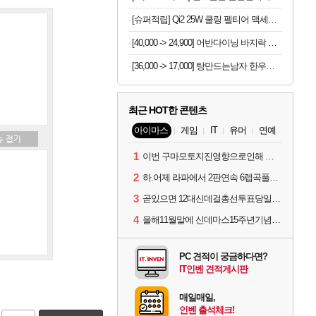
[슈퍼적립] Qi2 25W 쿨링 펠티어 맥세이프 차량용 핸드폰 거치대 고속 무선 충전기 EV25MFAQ
[40,000 -> 24,900] 어반다이닝 바지락 술찜 파스타 밀키트 819g x 2개
[36,000 -> 17,000] 탕만드는남자 한우나주곰탕 밀키트 1kg
최근 HOT한 콘텐츠
아이마스
게임
IT
유머
연예
1
이번 구마모토지진영향으로인해 아이돌 커뮤니케이션 매일 게시물이 중단된다고하네요ㅠ
2
하.어제 라파에서 2판연속 6렙곡풀콤못했네요.
3
곧있으면 12대신데걸총선투표당일이네요.
4
올해11월말에 신데마스15주년기념 라이브를 하네요
PC 견적이 궁금하다면?
IT인벤 견적게시판
매일매일,
인벤 출석체크!