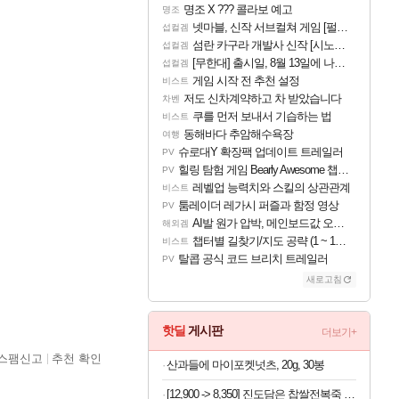
명조 X ??? 콜라보 예고
명조
넷마블, 신작 서브컬쳐 게임 [펄 인 블루] 티저 사이트 오픈
섭컬겜
섬란 카구라 개발사 신작 [시노비 넥서스] 연내 출시 예정
섭컬겜
[무한대] 출시일, 8월 13일에 나오나
섭컬겜
게임 시작 전 추천 설정
비스트
저도 신차계약하고 차 받았습니다
차벤
쿠를 먼저 보내서 기습하는 법
비스트
동해바다 추암해수욕장
여행
슈로대Y 확장팩 업데이트 트레일러
PV
힐링 탐험 게임 Bearly Awesome 챕터 1 트레일러
PV
레벨업 능력치와 스킬의 상관관계
비스트
툼레이더 레가시 퍼즐과 함정 영상
PV
AI발 원가 압박, 메인보드값 오르나
해외겜
챕터별 길찾기/지도 공략 (1 ~ 12장)
비스트
탈콥 공식 코드 브리치 트레일러
PV
새로고침
핫딜
게시판
더보기+
스팸신고
추천 확인
산과들에 마이포켓넛츠, 20g, 30봉
[12,900 -> 8,350] 진도담은 찹쌀전복죽 밀키트 120g