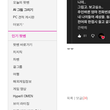
오늘의 팟벤
AI 그림 그리기
PC 견적 게시판
더보기
인기 팟벤
팟벤 바로가기
ㅠㅠ
치지직
차벤
걸그룹
여행
해외게임정보
게임 영상
HyperX OMEN
목록
|
댓글(
24
)
브이 라이징