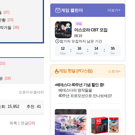
게임 캘린더
더보기+
들
[37]
근황
[23]
모집
화작가들
[36]
아스오라 CBT 모집
08.19
참가자 모집까지 남은 기간
12
16
14
54
Days
Hours
Min
Sec
[11]
게임 핫딜 (PC/스팀)
스토어+
유
[19]
베데스다 40주년 기념 할인 중!
베데스다의 명작들을
오픈이슈갤러리
40주년 프로모션으로 만나보세요!
인벤게임즈 8월 특별 할인!
드래곤소드: 어웨이크닝 입점!
문명 7 특별 할인!
귀무자: 검의 길 예약 판매 중!
비스트 오브 리인카네이션 정식 출시!
커세어 코브 출시 기념 할인!
더 렐릭 퍼스트 가디언 정식 출시
마블 투혼 파이팅 소울즈 예약 판매 중!
캡콤 프렌차이즈 할인 진행 중!
캡콤 일부 상품 상시 할인
스타워즈 은하계 레이서
로블록스 기프트 카드 공식 입점
조회:
15,952
추천:
41
인기 퍼블리셔 모음!
스팀으로 만나는 드래곤소드!
조선&고려 DLC 출시 예정
10% 할인과
게임프릭 신작 IP
해적'섬'을 발전시키자!
설화x하드코어 액션!
마블 히어로 총 출동&화려한 격투!
몬헌, 바하 등 인기 IP를
몬헌 와일즈 & 드래곤즈 도그마2
인벤게임즈에서 10% 추가 적립
Robux를 가장 안전하고
최대 90% 할인가를 만나보세요!
네이버혜택과 함께 만나보세요!
50%할인&추가 적립까지!
이니&베니 혜택까지!
네이버 혜택가와 함께 예약하세요!
할인&네이버혜택으로 만나보세요!
네이버페이 혜택과 만나보세요!
네이버 포인트 혜택까지!
할인가에 만나보세요!
일부 에디션 상시 할인!
혜택으로 예약 판매 중
편안하게 충전하세요
목록
|
댓글(
24
)