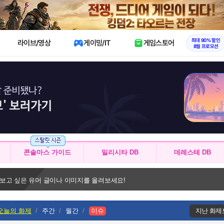
X
최대 90% 할인
라이브/영상
게이밍/IT
게임스토어
8월 프로모션
콘솔마스 가이드
밀리시타 DB
데레스테 DB
 보고 싶은 유머 글이나 이미지를 올려보세요!
오늘의 화제
주간
월간
이슈
지난 화제