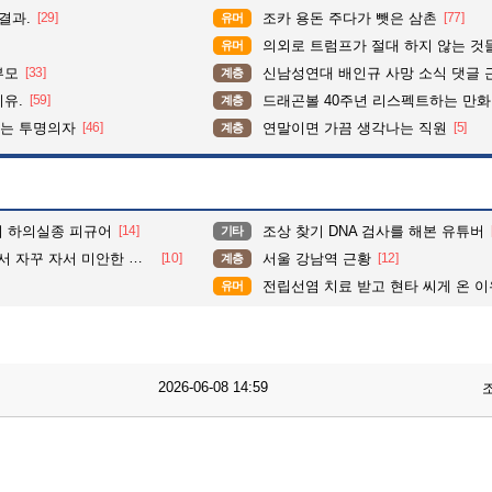
결과.
[29]
조카 용돈 주다가 뺏은 삼촌
[77]
유머
의외로 트럼프가 절대 하지 않는 것
유머
부모
[33]
신남성연대 배인규 사망 소식 댓글 
계층
이유.
[59]
드래곤볼 40주년 리스펙트하는 만
계층
이는 투명의자
[46]
연말이면 가끔 생각나는 직원
[5]
계층
대의 하의실종 피규어
[14]
조상 찾기 DNA 검사를 해본 유튜버
기타
자꾸 자서 미안한 여친
[10]
서울 강남역 근황
[12]
계층
전립선염 치료 받고 현타 씨게 온 이
유머
2026-06-08 14:59