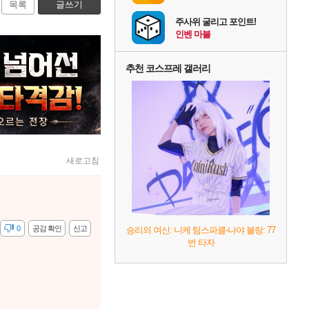
목록
글쓰기
주사위 굴리고 포인트!
인벤 마블
추천 코스프레 갤러리
새로고침
감
0
공감 확인
신고
승리의 여신: 니케 팀스파클-나야 블랑: 77
번 타자