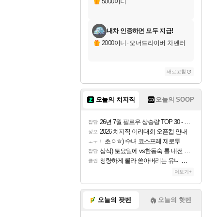
5000이니
내차 인증하면 모두 지급!
2000이니
·
오너드라이버 차벤러
새로고침
오늘의 치지직
오늘의 SOOP
26년 7월 팔로우 상승량 TOP 30 - 월간 치지직
잡담
2026 치지직 이리대회 오픈컵 안내
정보
초ㅇㅎ) 수녀 코스프레 제로투
ㅗㅜㅑ
삼식) 토요일에 vs한동숙 롤 내전 예정
잡담
청량하게 콜라 쏟아버리는 유니 ㅋㅋㅋ
클립
더보기+
오늘의 팟벤
오늘의 핫벤