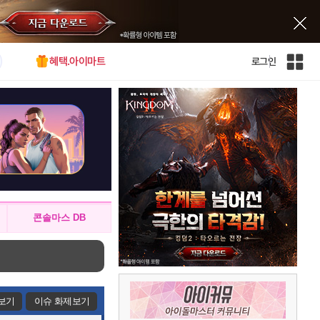
혜택.아이마트
로그인
인
벤
전
체
사
이
트
맵
콘솔마스 DB
보기
이슈 화제보기