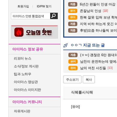
6년간 편돌이 인생 마감 
계층
회원가입
ID/PW 찾기
존잘남의 인성
[18]
유머
한복 잘못 입혀 보낸 학
유머
지역 비하 하는게 웃긴 
계층
후방)요즘 하나둘씩 보
계층
ㅇㅇㄱ 지금 뜨는 글
아이마스 정보 공유
(ㅎㅂ) 괜찮은 6만 원
계층
리포터 뉴스
남친이 운전하는데 옆에서 
유머
소식/정보 게시판
남의 여친 사진들
[13]
유머
팁과 노하우
주소보기
복사
아이마스 영상관
아이마스 이미지판
식혜를시식해
아이마스 커뮤니티
[유머]
자유게시판