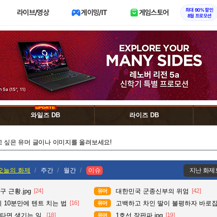
최대 90% 할인
라이브/영상
게이밍/IT
게임스토어
8월 프로모션
와일즈 DB
라이즈 DB
고 싶은 유머 글이나 이미지를 올려보세요!
오늘의 화제
주간
월간
이슈
지난 화제
 근황.jpg
[24]
대한민국 군종신부의 위엄
[42]
유머
 10분만에 텐트 치는 법
[16]
고백하고 차인 딸이 불평하자 바로
유머
타면 생기는 일.
[18]
1호선 장판파.jpg
[19]
유머