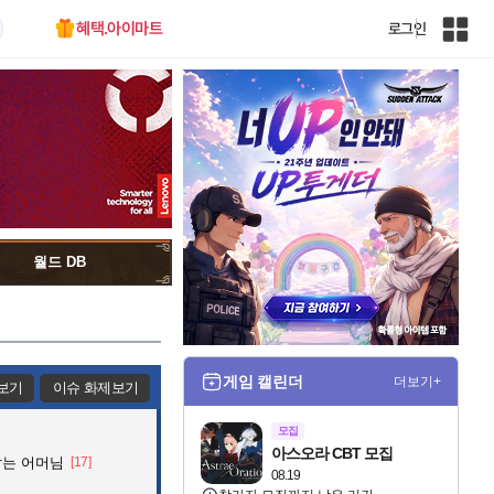
혜택.아이마트
로그인
인
벤
전
체
사
이
트
맵
월드 DB
게임 캘린더
더보기+
보기
이슈 화제보기
모집
아스오라 CBT 모집
잡는 어머님
[17]
08.19