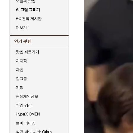
오늘의 팟벤
AI 그림 그리기
PC 견적 게시판
더보기
인기 팟벤
팟벤 바로가기
치지직
차벤
걸그룹
여행
해외게임정보
게임 영상
HyperX OMEN
브이 라이징
일곱 개의 대죄: Origin