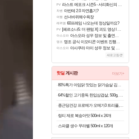
라스트 에포크 시즌5 - 서리화신의 분노 티저
PV
아반테 2.0 자연흡기?
차벤
선녀바위해수욕장
여행
60프레임 나오는데 정상일까요?
레퀴엠
[페르소나5: 더 팬텀 X] 괴도 영상 l 타카마키 안·댄싱 스타
PV
아스오라 성우 정보 및 출연작 모음
아스오라
명조 공식 이모티콘 이벤트 진행해봤습니다! 참여부터 추첨까지????
명조
아사쿠라 마이 성우 정보 및 주요 필모
아스오라
새로고침
핫딜
게시판
더보기+
80%특가 아임닭 맛있는 닭가슴살 김치 볶음밥, 200g, 20개
64%할인 고기중독 한입삼겹살, 500g, 4개
종근당건강 프로메가 오메가3 트리플, 60정, 2
링티 제로 복숭아맛 500ml x 24개
스파클 생수 무라벨 500ml x 120개