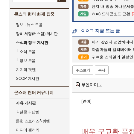
단지 내 방송 아나운서를 바꾸고 나서 집중도
계층
몬스터 헌터 화제 집중
ㅎㅂ) 드래곤소드 근황
[
게임
정보 · 뉴스 모음
ㅇㅇㄱ 지금 뜨는 글
장비 세팅(커스텀) 게시판
아기 갖겠다 전업하더니 
계층
소식과 정보 게시판
아줌마들의 엘리베이터 
계층
└
소식 모음
귀여운 스타일의 일본인 
유머
└
정보 모음
치지직 팟벤
주소보기
복사
SOOP 게시판
부엔까미노
몬스터 헌터 커뮤니티
[연예]
자유 게시판
└
질문과 답변
몬헌 스토리즈3 팟벤
배우 구교환 폭
미디어 갤러리