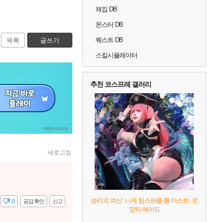
채집 DB
몬스터 DB
퀘스트 DB
목록
글쓰기
스킬시뮬레이터
추천 코스프레 갤러리
새로고침
승리의 여신: 니케 팀스파클-륨 마스트: 로
감
0
공감 확인
신고
망틱 메이드