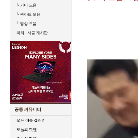
└
커마 모음
└
팬아트 모음
└
영상 모음
파티 · 서클 게시판
공통 커뮤니티
오픈 이슈 갤러리
오늘의 핫벤