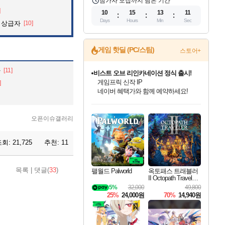
참가자 모집까지 남은 기간
]
10
15
13
10
Days
Hours
Min
Sec
 상급자
[10]
게임 핫딜 (PC/스팀)
스토어+
다
[11]
비스트 오브 리인카네이션 정식 출시!
게임프릭 신작 IP
]
네이버 혜택가와 함께 예약하세요!
인벤게임즈 8월 특별 할인!
드래곤소드: 어웨이크닝 입점!
문명 7 특별 할인!
마블 투혼 파이팅 소울즈 정식출시!
귀무자: 검의 길 예약 판매 중!
커세어 코브 출시 기념 할인!
더 렐릭 퍼스트 가디언 정식 출시
베데스다 40주년 기념 할인 중!
캡콤 프렌차이즈 할인 진행 중!
캡콤 일부 상품 상시 할인
스타워즈 은하계 레이서
로블록스 기프트 카드 공식 입점
인기 퍼블리셔 모음!
스팀으로 만나는 드래곤소드!
조선&고려 DLC 출시 예정
마블 히어로 총 출동&화려한 격투!
10% 할인과
해적'섬'을 발전시키자!
설화x하드코어 액션!
베데스다의 명작들을
몬헌, 바하 등 인기 IP를
몬헌 와일즈 & 드래곤즈 도그마2
인벤게임즈에서 10% 추가 적립
Robux를 가장 안전하고
오픈이슈갤러리
최대 90% 할인가를 만나보세요!
네이버혜택과 함께 만나보세요!
50%할인&추가 적립까지!
네이버 포인트 혜택까지!
이니&베니 혜택까지!
할인&네이버혜택으로 만나보세요!
네이버페이 혜택과 만나보세요!
40주년 프로모션으로 만나보세요!
할인가에 만나보세요!
일부 에디션 상시 할인!
혜택으로 예약 판매 중
편안하게 충전하세요
조회:
21,725
추천:
11
목록
|
댓글(
33
)
팰월드 Palworld
옥토패스 트래블러
II Octopath Traveler I
I
5%
32,000
49,800
25%
24,000원
70%
14,940원