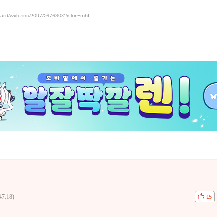
board/webzine/2097/2676308?iskin=mhf
47:18)
공감
비공
15