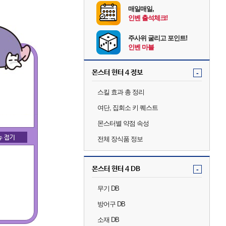
매일매일,
인벤 출석체크!
주사위 굴리고 포인트!
인벤 마블
몬스터 헌터 4 정보
-
스킬 효과 총 정리
여단, 집회소 키 퀘스트
몬스터별 약점 속성
전체 장식품 정보
몬스터 헌터 4 DB
-
무기 DB
방어구 DB
소재 DB