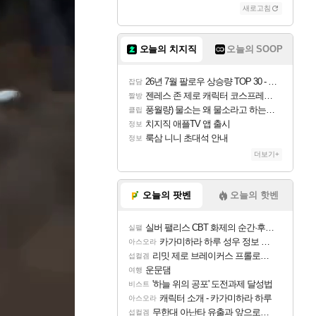
새로고침
오늘의 치지직
오늘의 SOOP
26년 7월 팔로우 상승량 TOP 30 - 월간 치지직
잡담
젠레스 존 제로 캐릭터 코스프레한 꽁주
짤방
풍월량) 물소는 왜 물소라고 하는거야? 아! 그만 ㅋㅋ
클립
치지직 애플TV 앱 출시
정보
룩삼 니니 초대석 안내
정보
더보기+
오늘의 팟벤
오늘의 핫벤
실버 팰리스 CBT 화제의 순간·후기 모음
실팰
카가미하라 하루 성우 정보 및 주요 필모
아스오라
리밋 제로 브레이커스 프롤로그 테스트 후기 영상 업로드
섭컬겜
운문댐
여행
'하늘 위의 공포' 도전과제 달성법
비스트
캐릭터 소개 - 카가미하라 하루
아스오라
무한대 아난타 유출과 앞으로의 예상 (루머)
섭컬겜