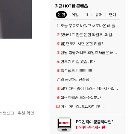
최근 HOT한 콘텐츠
몬헌
게임
IT
유머
연예
1
오늘 무료로 바꿔고 새로나온 dlc들
2
챗GPT로 만든 몬헌 와일즈 DB입니다.
3
펌) 면도기 사면 몬헌 키캡?
4
맨날 찡찡거려도 와일즈 G급은 해야하니까 접속 jpg
5
면도기 키캡 왔습니다
6
특수납도 !!!!!!!!!!!!!!!!!!
7
와 공3호석 떴슴당
8
접대 패턴 많이 나와서 쉬는시간없이 빡딜한것같은데..
9
챌린지퀘좀 도와주실분..?
10
이건 아니죠.. 0.13차이라니..
스팸신고
추천 확인
PC 견적이 궁금하다면?
IT인벤 견적게시판