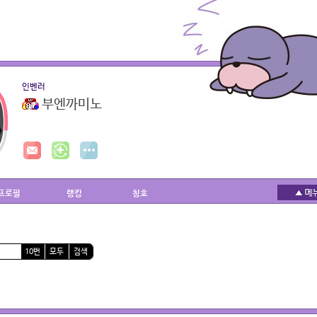
인벤러
부엔까미노
프로필
랭킹
칭호
10번
모두
검색