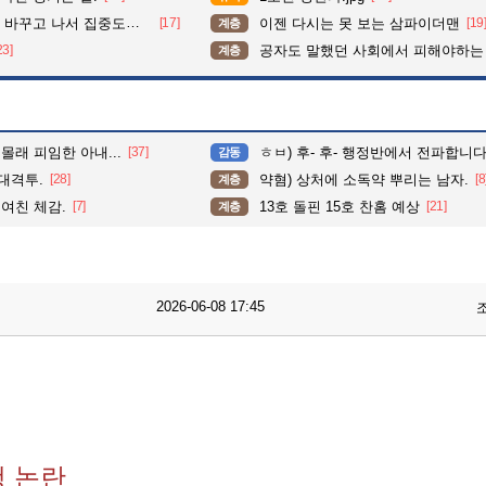
가 확 올라갔다는 한 아파트의 안내방송
[17]
이젠 다시는 못 보는 삼파이더맨
[19
계층
23]
공자도 말했던 사회에서 피해야하는
계층
몰래 피임한 아내...
[37]
ㅎㅂ) 후- 후- 행정반에서 전파합니
감동
대격투.
[28]
약혐) 상처에 소독약 뿌리는 남자.
[8
계층
여친 체감.
[7]
13호 돌핀 15호 찬홈 예상
[21]
계층
2026-06-08 17:45
행 논란