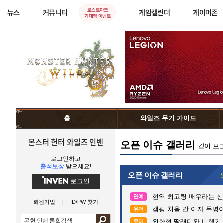
로스트아크
뉴스
커뮤니티
게임캘린더
게이머존
기대평 이벤트
홈
와일즈 무기 가이드
몬스터 헌터 와일즈 인벤
오픈 이슈 갤러리
같이 보
로그인하고
출석보상
받으세요!
오픈 이슈 갤러리
로그인
현역 최고령 배우라는 신구
연예
회원가입
ID/PW 찾기
캠핑 처음 간 여자 두명이
유머
외향형 딸래미와 비행기 
유머