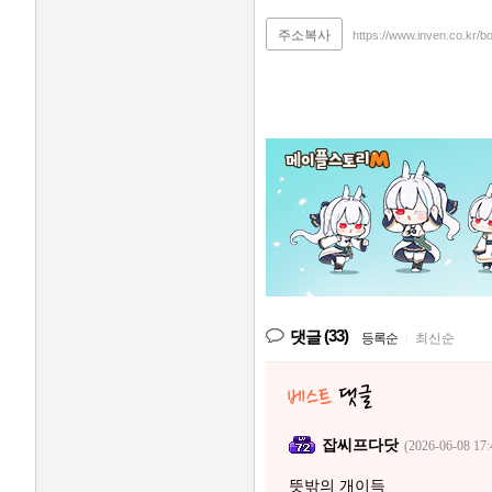
주소복사
https://www.inven.co.kr/
(33)
댓글
등록순
|
최신순
잡씨프다닷
(2026-06-08 17:
뜻밖의 개이득