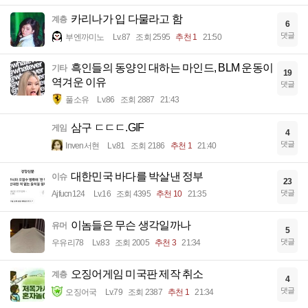
카리나가 입 다물라고 함
계층
6
댓글
부엔까미노
Lv.87
조회 2595
추천 1
21:50
흑인들의 동양인 대하는 마인드, BLM 운동이
기타
19
역겨운 이유
댓글
풀소유
Lv.86
조회 2887
21:43
삼구 ㄷㄷㄷ.GIF
게임
4
댓글
Inven서현
Lv.81
조회 2186
추천 1
21:40
대한민국 바다를 박살낸 정부
이슈
23
댓글
Ajfucn124
Lv.16
조회 4395
추천 10
21:35
이놈들은 무슨 생각일까나
유머
5
댓글
우유리78
Lv.83
조회 2005
추천 3
21:34
오징어게임 미국판 제작 취소
계층
4
댓글
오징어국
Lv.79
조회 2387
추천 1
21:34