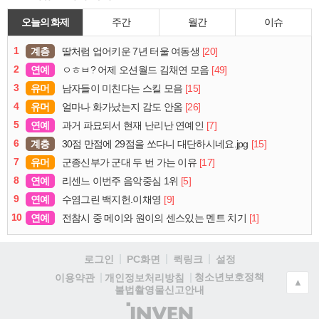
오늘의 화제
주간
월간
이슈
1
계층
[20]
딸처럼 업어키운 7년 터울 여동생
2
연예
[49]
ㅇㅎㅂ? 어제 오션월드 김채연 모음
3
유머
[15]
남자들이 미친다는 스킬 모음
4
유머
[26]
얼마나 화가났는지 감도 안옴
5
연예
[7]
과거 파묘되서 현재 난리난 연예인
6
계층
[15]
30점 만점에 29점을 쏘다니 대단하시네요.jpg
7
유머
[17]
군종신부가 군대 두 번 가는 이유
8
연예
[5]
리센느 이번주 음악중심 1위
9
연예
[9]
수염그린 백지헌.이채영
10
연예
[1]
전참시 중 메이와 원이의 센스있는 멘트 치기
로그인
PC화면
퀵링크
설정
청소년보호정책
이용약관
개인정보처리방침
▲
불법촬영물신고안내
(주)