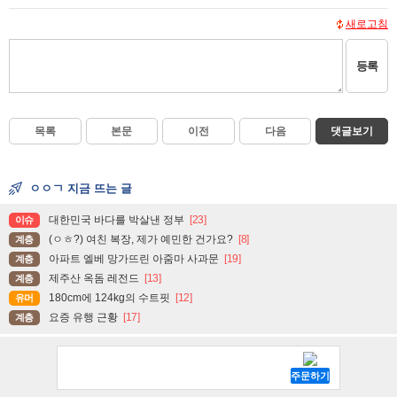
새로고침
등록
목록
본문
이전
다음
댓글보기
ㅇㅇㄱ 지금 뜨는 글
대한민국 바다를 박살낸 정부
[23]
이슈
(ㅇㅎ?) 여친 복장, 제가 예민한 건가요?
[8]
계층
아파트 엘베 망가뜨린 아줌마 사과문
[19]
계층
제주산 옥돔 레전드
[13]
계층
180cm에 124kg의 수트핏
[12]
유머
요증 유행 근황
[17]
계층