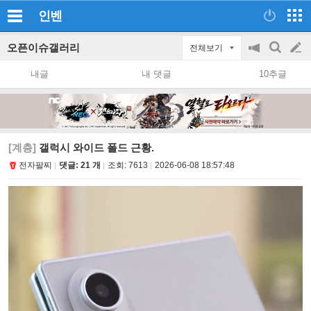
인벤
오픈이슈갤러리
전체보기
공
검
글
지
색
내글
내 댓글
10추글
on/off
쓰
기
[계층]
갤럭시 와이드 폴드 근황.
전자팔찌
댓글: 21 개
조회:
7613
2026-06-08 18:57:48