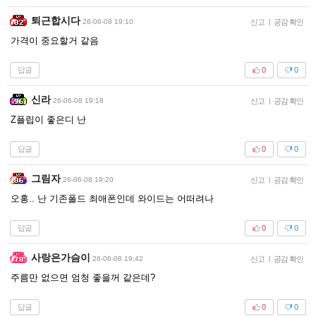
퇴근합시다
26-06-08 19:10
신고
|
공감 확인
가격이 중요할거 같음
답글
0
0
신라
26-06-08 19:18
신고
|
공감 확인
Z플립이 좋은디 난
답글
0
0
그림자
26-06-08 19:20
신고
|
공감 확인
오홍.. 난 기존폴드 최애폰인데 와이드는 어떠려나
답글
0
0
사랑은가슴이
26-06-08 19:42
신고
|
공감 확인
주름만 없으면 엄청 좋을꺼 같은데?
답글
0
0