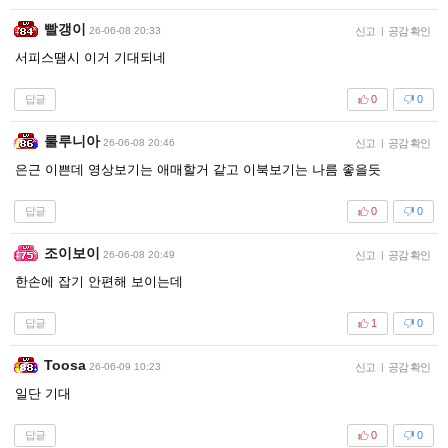
빨갱이
26-06-08 20:33
신고
|
공감 확인
서피스땜시 이거 기대되네
답글
0
0
룰루니아
26-06-08 20:46
신고
|
공감 확인
은근 이쁜데 영상보기는 애매할거 같고 이북보기는 나름 좋을듯
답글
0
0
조이보이
26-06-08 20:49
신고
|
공감 확인
한손에 잡기 안편해 보이는데
답글
1
0
Toosa
26-06-09 10:23
신고
|
공감 확인
일단 기대
답글
0
0