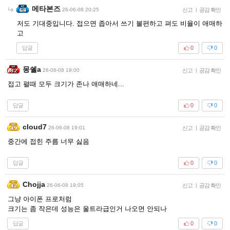
메타본즈
26-06-08 20:25
신고
|
공감 확인
저도 기대중입니다. 접으면 좁아서 쓰기 불편하고 펴도 비율이 애매하
고
답글
0
0
몽쉘a
26-06-08 19:00
신고
|
공감 확인
접고 펼때 모두 크기가 존나 애매하네...
답글
0
0
cloud7
26-06-08 19:01
신고
|
공감 확인
중간에 접힌 주름 너무 싫음
답글
0
0
Chojja
26-06-08 19:05
신고
|
공감 확인
그냥 아이폰 프로처럼
크기는 좀 작은데 성능은 울트라급인거 나오면 안되나
답글
0
0