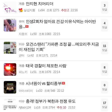
안지현 치어리더
계층
3
댓글
달섭지롱
Lv.94
조회 1275
추천 2
22:16
인생2회차 엄마표 건강 이유식먹는 아이반
유머
4
응...
댓글
지원뜨
Lv.50
조회 1083
22:15
모건스탠리 "가파른 조정 끝…메모리주 지금
이슈
11
이 재진입 기회"
댓글
균터
Lv.42
조회 1371
22:14
태국 경찰이 체포한 사람
계층
8
댓글
파노키
Lv.51
조회 1676
22:14
시녀원이 vs 할리종부
계층
0
댓글
아이스티이
Lv.32
조회 549
22:12
충격! 정부가 북한과 전쟁 유도
이슈
17
댓글
Ajfucn124
Lv.16
조회 2794
추천 10
21:52