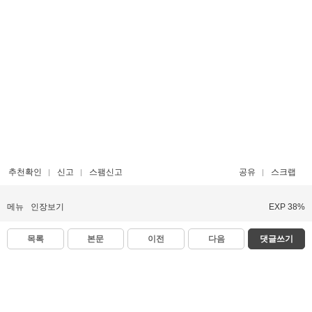
추천확인
신고
스팸신고
공유
스크랩
메뉴
인장보기
EXP 38%
목록
본문
이전
다음
댓글쓰기