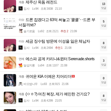
제주산 옥돔 레전드
계층
13
댓글
입사
Lv.94
조회 3838
21:10
드론 잡겠다고 63억 써놓고 '쿨쿨'‥드론 부
이슈
5
서질까봐?
댓글
슬기로움
Lv.92
조회 2121
추천 2
21:09
세금 징수팀 방문에 이성을 잃은 체납자
이슈
8
댓글
입사
Lv.94
조회 2694
추천 1
21:08
에스파 공계 카리나&윈터 Serenade.shorts
연예
3
댓글
달섭지롱
Lv.94
조회 1107
21:08
귀여운 KIA 이예은 치어리더
계층
0
댓글
바오밥나무
Lv.83
조회 915
21:06
(ㅇㅎ?) 여친 복장, 제가 예민한 건가요?
계층
8
댓글
입사
Lv.94
조회 4299
21:05