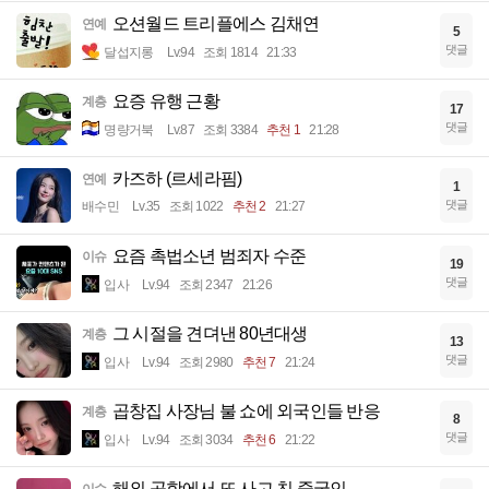
오션월드 트리플에스 김채연
연예
5
댓글
달섭지롱
Lv.94
조회 1814
21:33
요증 유행 근황
계층
17
댓글
명량거북
Lv.87
조회 3384
추천 1
21:28
카즈하 (르세라핌)
연예
1
댓글
배수민
Lv.35
조회 1022
추천 2
21:27
요즘 촉법소년 범죄자 수준
이슈
19
댓글
입사
Lv.94
조회 2347
21:26
그 시절을 견뎌낸 80년대생
계층
13
댓글
입사
Lv.94
조회 2980
추천 7
21:24
곱창집 사장님 불 쇼에 외국인들 반응
계층
8
댓글
입사
Lv.94
조회 3034
추천 6
21:22
해외 공항에서 또 사고 친 중국인
이슈