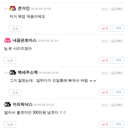
큰거인
26-06-08 20:08
신고
|
공감 확인
저거 목업 제품이에요
답글
0
0
내꿈은토마스
26-06-08 20:24
신고
|
공감 확인
lg 뷰 시리즈잖아
답글
0
0
백세주소맥
26-06-08 20:42
신고
|
공감 확인
그거 잘썼는데.. 일하다가 오일통에 빠져서 버림 ㅠㅠ
답글
0
0
아프락삭스
26-06-08 20:32
신고
|
공감 확인
멃어서 좋겟지만 300만원 넘겟지 ㄷㄷ
답글
0
0