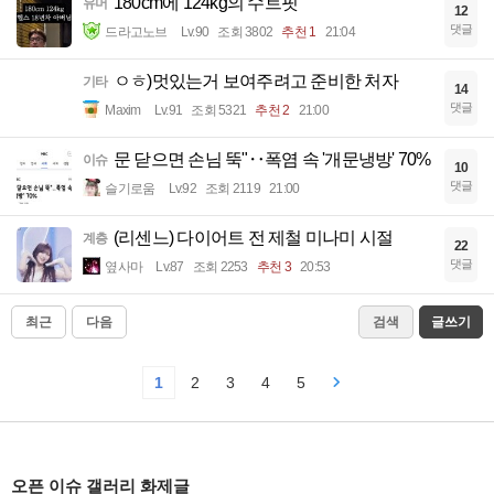
180cm에 124kg의 수트핏
유머
12
댓글
드라고노브
Lv.90
조회 3802
추천 1
21:04
ㅇㅎ)멋있는거 보여주려고 준비한 처자
기타
14
댓글
Maxim
Lv.91
조회 5321
추천 2
21:00
문 닫으면 손님 뚝"‥폭염 속 '개문냉방' 70%
이슈
10
댓글
슬기로움
Lv.92
조회 2119
21:00
(리센느) 다이어트 전 제철 미나미 시절
계층
22
댓글
옆사마
Lv.87
조회 2253
추천 3
20:53
최근
다음
검색
글쓰기
1
2
3
4
5
오픈 이슈 갤러리 화제글