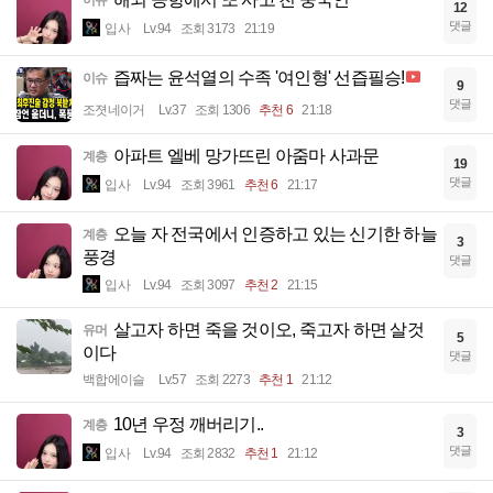
12
댓글
입사
Lv.94
조회 3173
21:19
즙짜는 윤석열의 수족 '여인형' 선즙필승!
이슈
9
댓글
조졋네이거
Lv.37
조회 1306
추천 6
21:18
아파트 엘베 망가뜨린 아줌마 사과문
계층
19
댓글
입사
Lv.94
조회 3961
추천 6
21:17
오늘 자 전국에서 인증하고 있는 신기한 하늘
계층
3
풍경
댓글
입사
Lv.94
조회 3097
추천 2
21:15
살고자 하면 죽을 것이오, 죽고자 하면 살것
유머
5
이다
댓글
백합에이슬
Lv.57
조회 2273
추천 1
21:12
10년 우정 깨버리기..
계층
3
댓글
입사
Lv.94
조회 2832
추천 1
21:12