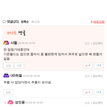
댓글
(21)
등록순
|
최신순
새로고침
샤할
26-06-08 18:59
신고
|
공감 확인
전 엄청기대중인데
기존폴드는 접으면 좁아서 좀 불편한게 있어서 좌우로 넓으면 꽤 편할거
같음
답글
이동
4
0
UD좌절
26-06-08 18:59
신고
|
공감 확인
주름 다 잡았다면서 주름이 보이넹..
답글
1
0
성인용
26-06-08 19:00
신고
|
공감 확인