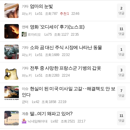
엄마의 눈빛
기타
2
댓글
파노키
Lv.51
조회 787
추천 1
22:46
영화 '오디세이' 후기(노스포)
연예
11
댓글
르마리오
Lv.75
조회 1127
22:35
소와 곰 대신 주식 시장에 나타난 동물
기타
1
댓글
파노키
Lv.51
조회 1689
22:32
전투 중 사망한 프랑스군 기병의 갑옷
기타
3
댓글
파노키
Lv.51
조회 2283
22:24
현실이 된 미국 미사일 고갈‥해결책도 안 보
이슈
7
인다
댓글
균터
Lv.42
조회 1858
22:19
딸...여기 왜파고 있어?
계층
11
댓글
닉네임해야대
Lv.82
조회 2521
22:17