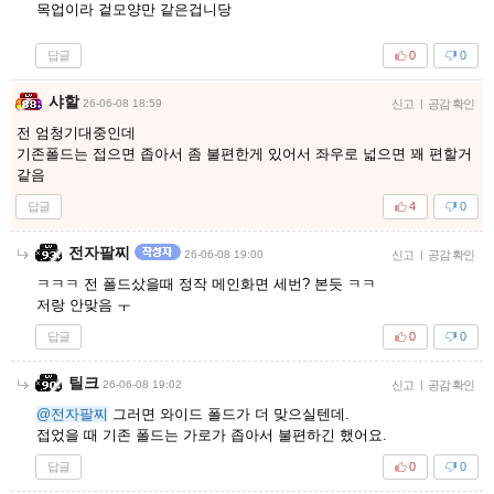
목업이라 겉모양만 같은겁니당
답글
0
0
샤할
26-06-08 18:59
신고
|
공감 확인
전 엄청기대중인데
기존폴드는 접으면 좁아서 좀 불편한게 있어서 좌우로 넓으면 꽤 편할거
같음
답글
4
0
전자팔찌
26-06-08 19:00
신고
|
공감 확인
ㅋㅋㅋ 전 폴드샀을때 정작 메인화면 세번? 본듯 ㅋㅋ
저랑 안맞음 ㅜ
답글
0
0
틸크
26-06-08 19:02
신고
|
공감 확인
@전자팔찌
그러면 와이드 폴드가 더 맞으실텐데.
접었을 때 기존 폴드는 가로가 좁아서 불편하긴 했어요.
답글
0
0