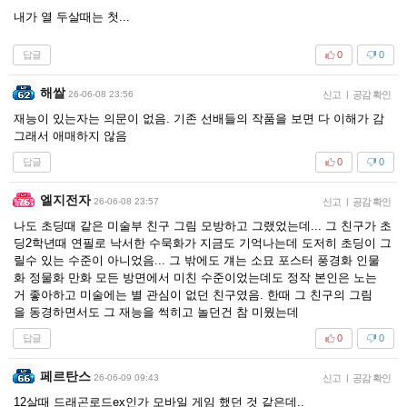
내가 열 두살때는 첫...
답글
0
0
해쌀
26-06-08 23:56
신고
|
공감 확인
재능이 있는자는 의문이 없음. 기존 선배들의 작품을 보면 다 이해가 감
그래서 애매하지 않음
답글
0
0
엘지전자
26-06-08 23:57
신고
|
공감 확인
나도 초딩때 같은 미술부 친구 그림 모방하고 그랬었는데... 그 친구가 초
딩2학년때 연필로 낙서한 수묵화가 지금도 기억나는데 도저히 초딩이 그
릴수 있는 수준이 아니었음... 그 밖에도 걔는 소묘 포스터 풍경화 인물
화 정물화 만화 모든 방면에서 미친 수준이었는데도 정작 본인은 노는
거 좋아하고 미술에는 별 관심이 없던 친구였음. 한때 그 친구의 그림
을 동경하면서도 그 재능을 썩히고 놀던건 참 미웠는데
답글
0
0
페르탄스
26-06-09 09:43
신고
|
공감 확인
12살때 드래곤로드ex인가 모바일 게임 했던 것 같은데..