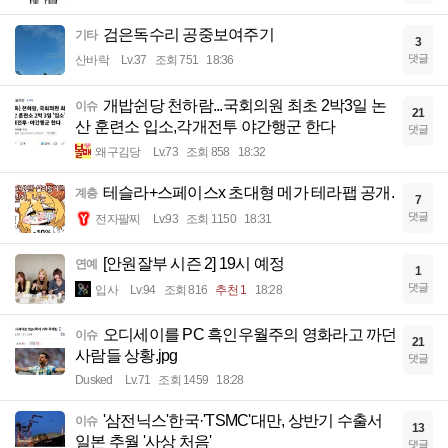
검은독수리 공중보여주기
기타
3
댓글
산바락
Lv.37
조회 751
18:36
개밥쉰당 천하람...국회의원 최초 2박3일 논
이슈
21
산 훈련소 입소,각개전투 야간행군 한다
댓글
왜구김당
Lv.73
조회 858
18:32
테슬라+스페이스x 초대형 메가 테라팹 공개.
계층
7
댓글
전자팔찌
Lv.93
조회 1150
18:31
[안원잘부 시즌 2] 19시 예정
연예
1
댓글
입사
Lv.94
조회 816
추천 1
18:28
오디세이를 PC 흑인우월주의 영화라고 까던
이슈
21
사람들 상황.jpg
댓글
Dusked
Lv.71
조회 1459
18:28
'삼전닉스'한국·'TSMC'대만, 상반기 수출서
이슈
13
일본 추월 '사상 처음'
댓글