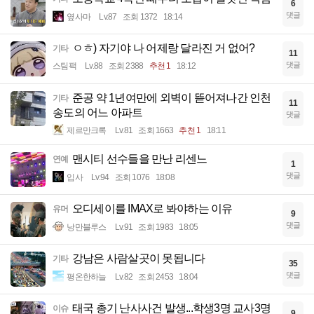
6
댓글
옆사마
Lv.87
조회 1372
18:14
ㅇㅎ) 자기야 나 어제랑 달라진 거 없어?
기타
11
댓글
스팀팩
Lv.88
조회 2388
추천 1
18:12
준공 약 1년여만에 외벽이 뜯어져나간 인천
기타
11
송도의 어느 아파트
댓글
제르만크록
Lv.81
조회 1663
추천 1
18:11
맨시티 선수들을 만난 리센느
연예
1
댓글
입사
Lv.94
조회 1076
18:08
오디세이를 IMAX로 봐야하는 이유
유머
9
댓글
낭만블루스
Lv.91
조회 1983
18:05
강남은 사람살곳이 못됩니다
기타
35
댓글
평온한하늘
Lv.82
조회 2453
18:04
태국 총기 난사사건 발생...학생3명 교사3명
이슈
9