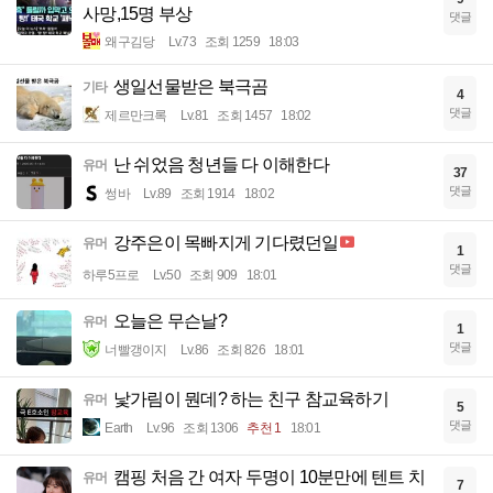
사망,15명 부상
댓글
왜구김당
Lv.73
조회 1259
18:03
생일선물받은 북극곰
기타
4
댓글
제르만크록
Lv.81
조회 1457
18:02
난 쉬었음 청년들 다 이해한다
유머
37
댓글
썽바
Lv.89
조회 1914
18:02
강주은이 목빠지게 기다렸던일
유머
1
댓글
하루5프로
Lv.50
조회 909
18:01
오늘은 무슨날?
유머
1
댓글
너빨갱이지
Lv.86
조회 826
18:01
낯가림이 뭔데? 하는 친구 참교육하기
유머
5
댓글
Earth
Lv.96
조회 1306
추천 1
18:01
캠핑 처음 간 여자 두명이 10분만에 텐트 치
유머
7