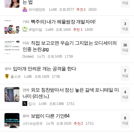
는 법
댓글
파아랑망토
Lv.68
조회 2077
추천 1
18:00
빽주의) 내가 해물쌈장 개발자여!
기타
3
댓글
큐땁이알
Lv.88
조회 1448
추천 1
18:00
직접 보고오면 우습기 그지없는 오디세이의
이슈
16
인종 논란.jpg
댓글
Dusked
Lv.71
조회 1495
17:59
입마개 안씌운 개는 공격을 한다
유머
7
댓글
풀소유
Lv.86
조회 1429
17:56
외모 칭찬받아서 정신 놓은 갈색 포니테일 미
연예
4
나미 (리센느)
댓글
입사
Lv.94
조회 1486
17:51
보법이 다른 기안84
유머
8
댓글
스티브승준유
Lv.76
조회 1920
추천 2
17:51