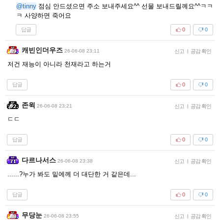
@tinny
점심 안드셨으면 주소 보내주세요^^ 선물 보내드릴께요^^ㅋㅋ
ㅋ 사양하면 죽어요
답글
0
0
캐빈인더우즈
26-06-08 23:11
신고
|
공감 확인
저건 재능이 아니라 천재라고 하는거
답글
0
0
존윅
26-06-08 23:21
신고
|
공감 확인
ㄷㄷ
답글
0
0
다르나서스
26-06-08 23:38
신고
|
공감 확인
......?누가 봐도 밑에께 더 대단한 거 같은데...
답글
0
0
무당눈
26-06-08 23:55
신고
|
공감 확인