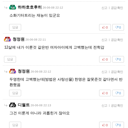
하하호호후히
26-06-08 22:12
신고
|
공감 확인
소화기터트리는 재능이 있군요
답글
0
0
청정원
26-06-08 22:11
신고
|
공감 확인
12살에 내가 이룬것 같은반 여자아이에게 고백했는데 전학감
답글
0
0
청정원
26-06-08 22:12
신고
|
공감 확인
두명한데 고백했는데(방법은 사탕선물) 한명은 잘못준것 같다면서 반
환했음
답글
0
0
디월트
26-06-08 22:13
신고
|
공감 확인
그건 이룬게 아니라 괴롭힌거 잖아요
답글
0
0