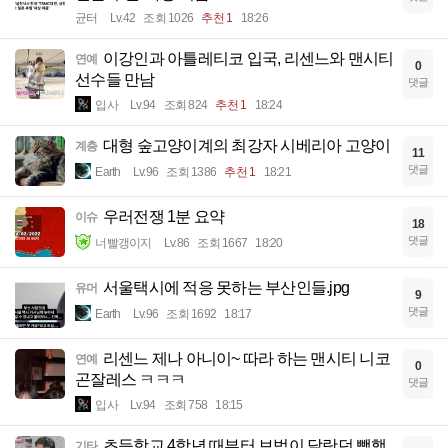
균터
Lv.42
조회 1026
추천 1
18:26
이강인과 아틀레티코 입국, 리센느와 맨시티
연예
0
선수들 만남
댓글
입사
Lv.94
조회 824
추천 1
18:24
대형 숲고양이계의 최강자 시베리아 고양이
계층
11
댓글
Earth
Lv.96
조회 1386
추천 1
18:21
우러전쟁 1분 요약
이슈
18
댓글
너빨갱이지
Lv.86
조회 1667
18:20
서울택시에 적응 못하는 부산인들.jpg
유머
9
댓글
Earth
Lv.96
조회 1692
18:17
리센느 제나 아니이~ 따라 하는 맨시티 니코
연예
0
곤잘레스 ㅋㅋㅋ
댓글
입사
Lv.94
조회 758
18:15
초등학교 4학년 때부터 보법이 달랏던 빽햄
기타