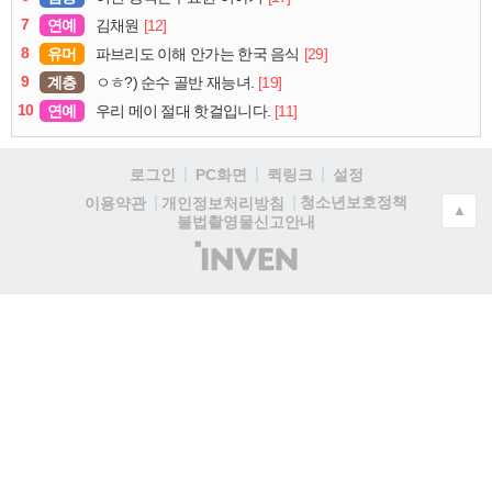
7
연예
[12]
김채원
8
유머
[29]
파브리도 이해 안가는 한국 음식
9
계층
[19]
ㅇㅎ?) 순수 골반 재능녀.
10
연예
[11]
우리 메이 절대 핫걸입니다.
로그인
PC화면
퀵링크
설정
청소년보호정책
이용약관
개인정보처리방침
▲
불법촬영물신고안내
(주)
인
벤