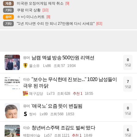
미국판 오징어게임 제작 취소
[9]
계층
쿠팡 미국 상황
[10]
기타
ㅎㅂ) 미니스커트
[8]
유머
"1년 지나면 수리 안 되니 27만원에 다시 사세요"
[63]
기타
남캠 엑셀 방송 500만원 리액션
유머
0
댓글
풀소유
Lv.86
조회 57
19:04
"보수는 무식한데 진보는..." 1020 남성들이
이슈
7
극우 된 까닭
댓글
왜구김당
Lv.73
조회 628
추천 1
18:55
'애국노' 요즘 뜻이 변질됨
유머
0
댓글
썽바
Lv.89
조회 568
18:53
청년버스주택 조감도 벌써 떴다
이슈
6
댓글
백합에이슬
Lv.57
조회 1121
추천 1
18:49