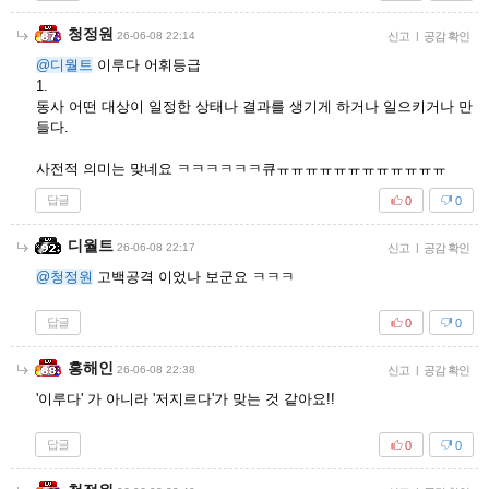
청정원
26-06-08 22:14
신고
|
공감 확인
@디월트
이루다 어휘등급
1.
동사 어떤 대상이 일정한 상태나 결과를 생기게 하거나 일으키거나 만
들다.
사전적 의미는 맞네요 ㅋㅋㅋㅋㅋㅋ큐ㅠㅠㅠㅠㅠㅠㅠㅠㅠㅠㅠㅠ
답글
0
0
디월트
26-06-08 22:17
신고
|
공감 확인
@청정원
고백공격 이었나 보군요 ㅋㅋㅋ
답글
0
0
홍해인
26-06-08 22:38
신고
|
공감 확인
'이루다' 가 아니라 '저지르다'가 맞는 것 같아요!!
답글
0
0