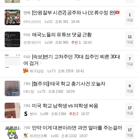
[안원잘부 시즌2] 공주와 나 (오류수정 완)
연예
1
댓글
아이스티이
Lv.32
조회 391
18:44
애국노들의 유튜브 댓글 근황
이슈
11
댓글
조졋네이거
Lv.36
조회 995
추천 1
18:43
[속보]변기 고처주던 70대 집주인 찌른 30대
이슈
7
여 검거ㆍ
댓글
왜구김당
Lv.73
조회 1559
18:41
[혐주의]] 태국 학교 총기사건 오늘자
기타
6
댓글
더티장
Lv.75
조회 1582
18:39
미국 학교 남학생 vs 여학생 싸움
기타
17
댓글
썽바
Lv.89
조회 1584
추천 2
18:37
만약 이게 대본이라면 과연 얼마를 주는걸까
기타
17
댓글
제르만크록
Lv.81
조회 1332
18:37