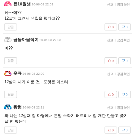
윤10월생
26-06-08 22:03
신고
|
공감 확인
헤~~에??
12살에 그려서 색칠을 했다고??
답글
0
0
곰돌아움직여
26-06-08 22:08
신고
|
공감 확인
어??
답글
0
0
읏큐
26-06-08 22:09
신고
|
공감 확인
12살때 내가 이룬 것 - 포켓몬 마스터
답글
0
0
퐝형
26-06-08 22:11
신고
|
공감 확인
와 나는 12살때 집 마당에서 분말 소화기 터트려서 집 개판 만들고 쫓겨
날 뻔 했는데
답글
0
0