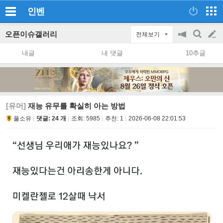
인벤
오픈이슈갤러리
전체보기
공
검
글
지
색
내글
내 댓글
10추글
on/off
쓰
기
[유머]
재능 유무를 확실히 아는 방법
풀소유
댓글: 24 개
조회:
5985
추천:
1
2026-06-08 22:01:53