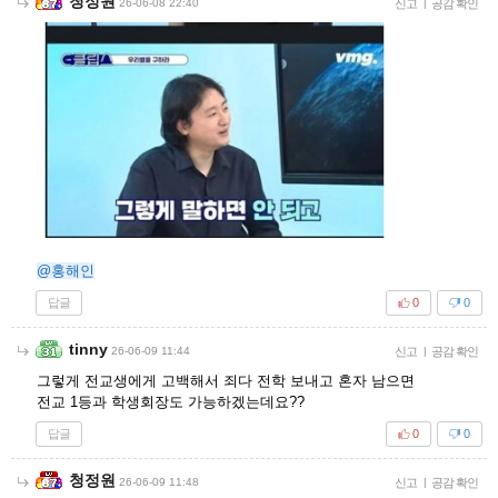
청정원
26-06-08 22:40
신고
|
공감 확인
@홍해인
답글
0
0
tinny
26-06-09 11:44
신고
|
공감 확인
그렇게 전교생에게 고백해서 죄다 전학 보내고 혼자 남으면
전교 1등과 학생회장도 가능하겠는데요??
답글
0
0
청정원
26-06-09 11:48
신고
|
공감 확인