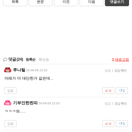
목록
본문
이전
다음
댓글쓰기
댓글
(24)
등록순
|
최신순
새로고침
루나틸
26-06-08 22:03
신고
|
공감 확인
아래가 더 대단한거 같은데...
답글
0
0
기부안한찐따
26-06-08 22:03
신고
|
공감 확인
ㅋㅋㅋ와.....
답글
0
0