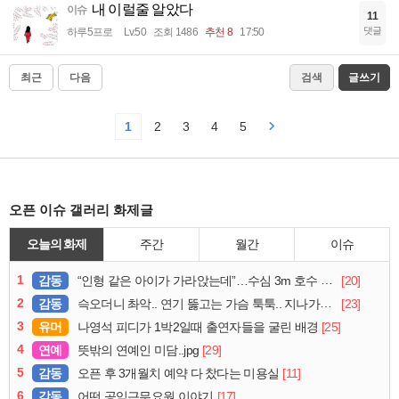
내 이럴줄 알았다
이슈
11
댓글
하루5프로
Lv.50
조회 1486
추천 8
17:50
최근
다음
검색
글쓰기
1
2
3
4
5
오픈 이슈 갤러리 화제글
오늘의 화제
주간
월간
이슈
1
감동
[20]
“인형 같은 아이가 가라앉는데”…수심 3m 호수 뛰어든 60대 의인
2
감동
[23]
슥오더니 촤악.. 연기 뚫고는 가슴 툭툭.. 지나가던 아재의 정체
3
유머
[25]
나영석 피디가 1박2일때 출연자들을 굴린 배경
4
연예
[29]
뜻밖의 연예인 미담..jpg
5
감동
[11]
오픈 후 3개월치 예약 다 찼다는 미용실
6
감동
[17]
어떤 공익근무요원 이야기