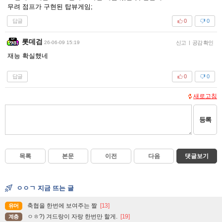
무려 점프가 구현된 탑뷰게임;
답글
0
0
롯데검
26-06-09 15:19
신고
|
공감 확인
재능 확실했네
답글
0
0
새로고침
등록
목록
본문
이전
다음
댓글보기
ㅇㅇㄱ 지금 뜨는 글
축협을 한번에 보여주는 짤
[13]
유머
ㅇㅎ?) 겨드랑이 자랑 한번만 할게.
[19]
계층