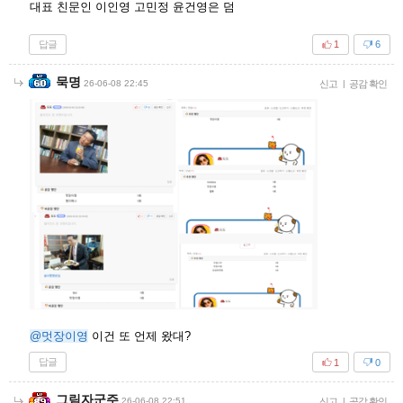
대표 친문인 이인영 고민정 윤건영은 덤
답글
1
6
묵명
26-06-08 22:45
신고
|
공감 확인
@멋장이영
이건 또 언제 왔대?
답글
1
0
그림자군주
26-06-08 22:51
신고
|
공감 확인