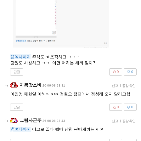
@여나아지
주식도 ai 조작하고 ㅋㅋㅋ
당원도 사칭하고 ㅋㅋ 이건 머하는 새끼 일까?
답글
0
0
자몽맛소바
26-06-08 23:31
신고
|
공감 확인
이인영.채현일.이해식 <<< 정원오 캠프에서 정청래 오지 말라고함
답글
0
0
그림자군주
26-06-08 23:43
신고
|
공감 확인
@여나아지
어그로 끌다 렙따 당한 찐따새끼는 꺼져