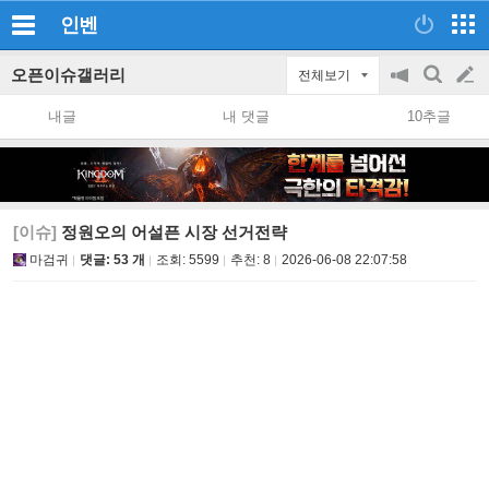
인벤
오픈이슈갤러리
전체보기
공
검
글
지
색
내글
내 댓글
10추글
on/off
쓰
기
[이슈]
정원오의 어설픈 시장 선거전략
마검귀
댓글: 53 개
조회:
5599
추천:
8
2026-06-08 22:07:58