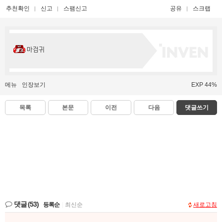
추천확인
신고
스팸신고
공유
스크랩
마검귀
메뉴
인장보기
EXP 44%
목록
본문
이전
다음
댓글쓰기
댓글
(53)
등록순
|
최신순
새로고침