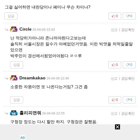
그걸 싫어하면 내란당이나 폐미나 무슨 차이냐?
답글
0
0
Circle
26-06-08 22:43
신고
|
공감 확인
난 적당히가아니라 존나까야된다고보는데
솔직히 서울시장은 질수가 아예없던거엿음. 이런 빅엿을 처먹일줄알
았으면
박주민이 경선에서됬었어야됬다 ㄹㅇ루
답글
0
0
Dreamkakao
26-06-08 22:46
신고
|
공감 확인
소중한 자원이면 또 나온다는거임? 그건 좀
답글
0
0
홀리피면줘
26-06-08 22:55
신고
|
공감 확인
구청장 정도는 다시 할만 하지. 구청장은 잘했음.
답글
0
0
AD