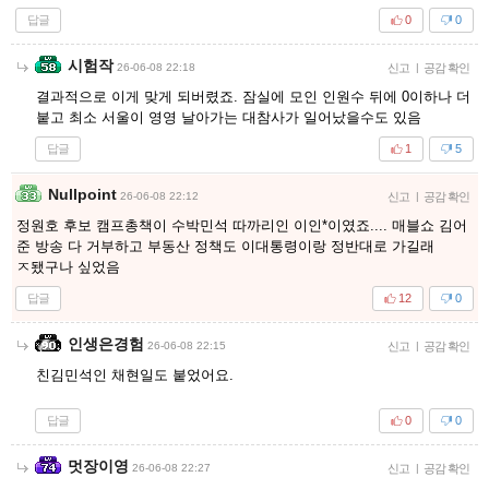
답글
0
0
시험작
26-06-08 22:18
신고
|
공감 확인
결과적으로 이게 맞게 되버렸죠. 잠실에 모인 인원수 뒤에 0이하나 더
붙고 최소 서울이 영영 날아가는 대참사가 일어났을수도 있음
답글
1
5
Nullpoint
26-06-08 22:12
신고
|
공감 확인
정원호 후보 캠프총책이 수박민석 따까리인 이인*이였죠.... 매블쇼 김어
준 방송 다 거부하고 부동산 정책도 이대통령이랑 정반대로 가길래
ㅈ됐구나 싶었음
답글
12
0
인생은경험
26-06-08 22:15
신고
|
공감 확인
친김민석인 채현일도 붙었어요.
답글
0
0
멋장이영
26-06-08 22:27
신고
|
공감 확인