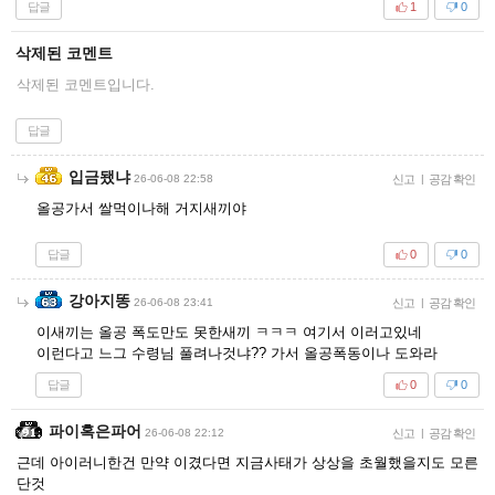
답글
1
0
삭제된 코멘트
삭제된 코멘트입니다.
답글
입금됐냐
26-06-08 22:58
신고
|
공감 확인
올공가서 쌀먹이나해 거지새끼야
답글
0
0
강아지똥
26-06-08 23:41
신고
|
공감 확인
이새끼는 올공 폭도만도 못한새끼 ㅋㅋㅋ 여기서 이러고있네
이런다고 느그 수령님 풀려나것냐?? 가서 올공폭동이나 도와라
답글
0
0
파이혹은파어
26-06-08 22:12
신고
|
공감 확인
근데 아이러니한건 만약 이겼다면 지금사태가 상상을 초월했을지도 모른
단것