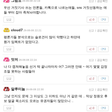
그럼요
26-06-08 22:19
신고
|
공감 확인
우선 거짓기사 쓰는 언론들, 카톡으로 나르는애들, sns 거짓선동하는 애
들 부터 잡아 족쳐놔야합니다.
답글
0
0
cloud7
26-06-08 22:21
신고
|
공감 확인
평론가들 분석으로는 슬로건이 많이 약했다고 하던데
뭔가 임펙트가 없었다고.
답글
0
0
맛저
26-06-08 22:24
신고
|
공감 확인
나 다 캡쳐해놓음 선거 딱 끝나자마자 어? 그러면 안돼 ~ 여기 몇몇 감정
조절 못하는 사람들아
답글
2
0
알루미늄
26-06-08 22:30
신고
|
공감 확인
그냥 인지도 문제 그 이상도 그 이하도 아닌 거 같은 데 .. 막상 정원오 후
보 얼굴 목소리도 모르는 유권자들이 많았으니 ..
답글
0
0