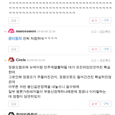
ㅋㅋㅋㅋㅋㅋㅋㅋㅋㅋㅋㅋㅋㅋㅋㅋㅋㅋㅋㅋㅋㅋㅋㅋㅋㅋㅋㅋㅋㅋㅋ
ㅋㅋㅋㅋㅋㅋㅋㅋㅋㅋㅋㅋㅋㅋㅋㅋㅋㅋㅋㅋㅋㅋㅋㅋㅋㅋㅋㅋㅋㅋㅋ
ㅋㅋㅋㅋㅋㅋㅋㅋㅋㅋㅋㅋㅋㅋㅋㅋㅋㅋㅋㅋ
답글
1
0
marcoswon
26-06-08 22:34
신고
|
공감 확인
@시험작
진짜 처참하네ㅋㅋㅋㅋ
답글
1
0
Circle
26-06-08 22:40
신고
|
공감 확인
정원오캠프에 뉴박이랑 민주계열틀딱들 대거 포진되있던것까진 확실
한데
그로인해 정원오가 주물러진건지, 정원오뜻도 들어간건진 확실하진않
은데
아무튼 저런 븅신같은정책을 내놓으니 질수밖에
일부 평론가란새끼들이 부동산정책하나떄문에 졌겠냐 이지랄하는
데 영향이 당연히있지
답글
0
0
참여민주주의
26-06-08 23:53
신고
|
공감 확인