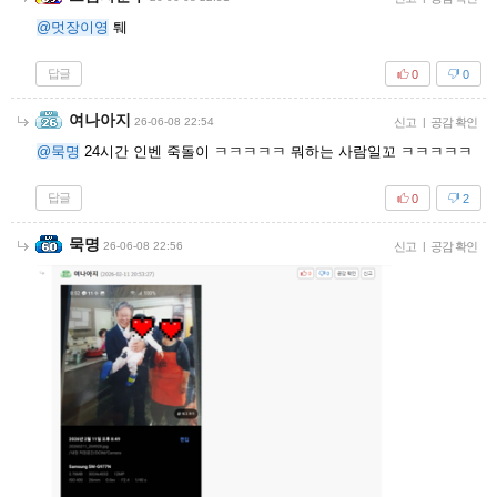
@멋장이영
퉤
답글
0
0
여나아지
26-06-08 22:54
신고
|
공감 확인
@묵명
24시간 인벤 죽돌이 ㅋㅋㅋㅋㅋ 뭐하는 사람일꼬 ㅋㅋㅋㅋㅋ
답글
0
2
묵명
26-06-08 22:56
신고
|
공감 확인