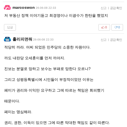
marcoswon
26-06-08 22:33
신고
|
공감 확인
저 부동산 정책 이야기듣고 최경영이나 이광수가 한탄을 했었지
답글
0
0
홀리피면줘
26-06-08 22:33
신고
|
공감 확인
적당히 까라. 어찌 되었든 민주당의 소중한 자원이다.
까도 내란당 오세훈이를 먼저 까야지.
진보는 분열로 망하고 보수는 부패로 망한다 모르나?
그리고 성평등특별시에 시민들이 부정적이었던 이유는
페미가 권리와 이익만 요구하고 그에 따르는 책임은 회피했기
때문이다.
페미는 명심해라.
권리, 권한, 이득이 있으면 그에 따른 막대한 책임도 같이 따른다.