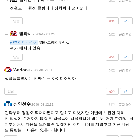
정원오.... 행정 몰빵이라 정치력이 떨어졌나...
답글
0
0
별과시
26-06-09 01:25
신고
|
공감 확인
@참여민주주의
뭐라그래야하나...
뭔가 매력이 없음.
답글
0
0
Warlock
26-06-08 22:11
신고
|
공감 확인
성평등특별시는 진짜 누구 아이디어일까…
답글
2
0
신인선수
26-06-08 22:11
신고
|
공감 확인
진작부터 정원오 찍어야된다고 말하고 다녔지만 이번에 느낀건 차려
진 밥상에 수저까지 떠줘도 먹을놈이 입을벌려야 먹는듯. 저게 한계임. 절
치부심해서 다음을 노려볼수 있겠지만 이미 나이도 제법찻고 이큰 바람
도 못탓는데 다음이 있을까 합니다.