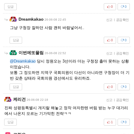
답글
0
0
Dreamkakao
26-06-08 22:45
신고
|
공감 확인
그냥 구청장 잘하던 사람 괜히 바람넣어서..
답글
0
0
이번에또물림
26-06-08 22:52
신고
|
공감 확인
@Dreamkakao
당시 정원오는 3선이라 더는 구청장 출마 못하는 상황
이었습니다.
보통 그 정도하면 지역구 국회의원이 다선이 아니라면 구청장이 더 기
반 갖춘 상태라 국회의원 경선에서도 유리하죠.
답글
0
0
케리건
26-06-08 22:18
신고
|
공감 확인
진짜 성평등특별시 개지랄 해놓고 정작 여자한텐 버림 받는 누구 대가리
에서 나온지 모르는 기가막힌 전략ㅋㅋ
답글
1
0