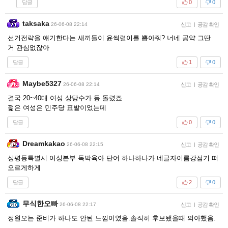
답글
0
0
taksaka
26-06-08 22:14
신고
|
공감 확인
선거전략을 얘기한다는 새끼들이 윤썩렬이를 뽑아줘? 너네 공약 그딴
거 관심없잖아
답글
1
0
Maybe5327
26-06-08 22:14
신고
|
공감 확인
결국 20~40대 여성 상당수가 등 돌렸죠
젊은 여성은 민주당 표밭이었는데
답글
0
0
Dreamkakao
26-06-08 22:15
신고
|
공감 확인
성평등특별시 여성본부 독박육아 단어 하나하나가 네글자이름강점기 떠
오르게하게
답글
2
0
무식한오빠
26-06-08 22:17
신고
|
공감 확인
정원오는 준비가 하나도 안된 느낌이였음.솔직히 후보됐을때 의아했음.