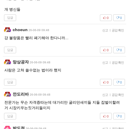
개 병신들
답글
0
0
choeun
26-06-09 09:48
신고
|
공감 확인
걍 불량품은 빨리 폐기해야 한다니까...
답글
0
0
망상공자
26-06-09 09:48
신고
|
공감 확인
사람은 고쳐 쓸수없는 법이라 했지
답글
0
0
깐도리바
26-06-09 09:48
신고
|
공감 확인
전문가는 무슨 자격증따는데 대가리만 굴리던새끼들 지들 잡벌이할려
거 시장키우는짓거리들이지
답글
0
0
박도적
26-06-09 09:48
신고
|
공감 확인