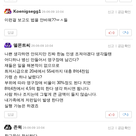
Koenigsegg1
26-06-09 10:04
신고
|
공감 확인
이런걸 보고도 법을 안바꿔??ㅂㅅ들
답글
0
0
델몬트씨
26-06-09 10:04
신고
|
공감 확인
나쁜 생각하면 안되지만 진짜 한놈 인생 조져야겠다 생각들땐
어디하나 병신 만들어서 영구장애 남긴다?
쟤들은 일을 해본적이 없으므로
최저시급으로 20세에서 55세까지 대충 8억4천임
가령 손 하나 날렸다?
부위에 따라 영구장애 비율이 30%정도 된다 치면
8억4천에서 4,5억 합의 한다 생각 하시면 됩니다.
사람 하나 조지는데 그렇게 큰 금액이 들지 않습니다.
내가족에게 저런일이 발생 한다면
실행 가능은 하겠죠
답글
0
0
존윅
26-06-09 10:04
신고
|
공감 확인
참교육이 절실하다