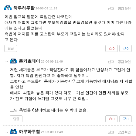
하루하루할
26-06-09 11:39
신고
|
공감 확인
이번 참교육 웹툰에 촉법관련 나오던데
애새키 처벌이 그렇다면 부모책임법을 만들었으면 좋겟다 이미 다른나라
에는 있다고 들었는데
촉법이 저지른 죄를 고스란히 부모가 책임지는 법이라도 있어야 한다
고 본다
답글
0
0
돈키호테이
26-06-09 11:46
신고
|
공감 확인
저런 새끼들은 부모가 책임진다고 뭐 힘들어하고 반성하고 그런거 안
함. 지가 책임 안진다고 더 좋아하고 날뛰지..
그렇다고 부모들이 통제가 가능하냐? 그게 가능하면 애시당초 저 지랄
을 안함.
애새끼 싸질러 놓은 죄가 있다 쳐도... 기본 인간이 안된 새끼들 부모
가 전부 뒤집어 쓰기엔 그것도 너무 큰 죄임..
그냥 촉법을 6살이하로 내리는 수 밖에 없음.
답글
0
0
하루하루할
26-06-09 11:49
신고
|
공감 확인