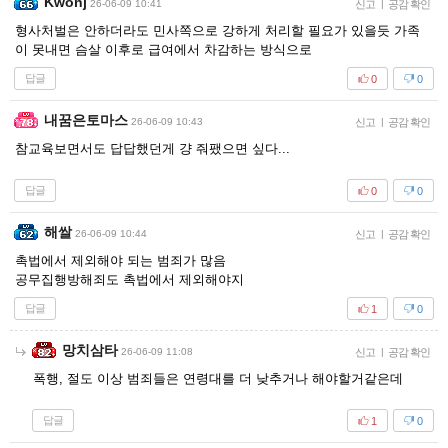
Kwonj
26-06-09 10:41
신고
|
공감 확인
형사처벌은 안하더라도 민사쪽으로 강하게 처리할 필요가 있을듯 가족
이 못내면 슴살 이후로 급여에서 차감하는 방식으로
답글
0
0
내꿈은토마스
26-06-09 10:43
신고
|
공감 확인
참교육보면서도 답답했던게 걍 줘팼으면 싶다...
답글
0
0
해쌀
26-06-09 10:44
신고
|
공감 확인
촉법에서 제외해야 되는 범죄가 많음
공무집행방해죄도 촉법에서 제외해야지
답글
1
0
망치삼타
26-06-09 11:08
신고
|
공감 확인
폭행, 절도 이상 범죄들은 연령대를 더 낮추거나 해야할거같은데
답글
1
0