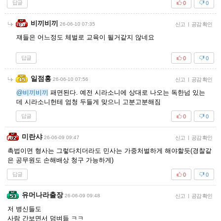
답글
0
0
비끼비끼
26-06-10 07:35
신고
|
공감 확인
쟤들은 어느정도 체벌로 교육이 될거같지 않네요
답글
0
0
일점홍
26-06-10 07:56
신고
|
공감 확인
@비끼비끼
패면된다. 예전 시라소니에 상대로 나오는 독한넘 있는
데 시라소니헌테 엄청 두들게 맞으니 고분고분해짐
답글
0
0
미란샤
26-06-09 09:47
신고
|
공감 확인
촉법이면 형사는 그렇다치더라도 민사는 가중처벌하게 해야할듯(경찰같
은 공무원도 손해배상 청구 가능하게)
답글
0
0
유머나라출장
26-06-09 09:48
신고
|
공감 확인
저 병신들도
사람 간보면서 덤벼듦 ㅋㅋ