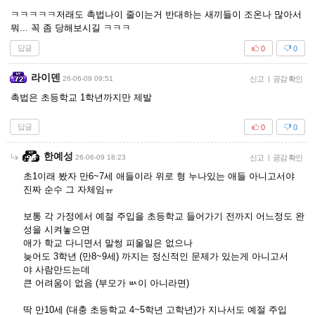
ㅋㅋㅋㅋㅋ저래도 촉법나이 줄이는거 반대하는 새끼들이 조온나 많아서
뭐... 꼭 좀 당해보시길 ㅋㅋㅋ
답글
0
0
라이덴
26-06-09 09:51
신고
|
공감 확인
촉법은 초등학교 1학년까지만 제발
답글
0
0
한예성
26-06-09 18:23
신고
|
공감 확인
초1이래 봤자 만6~7세 애들이라 위로 형 누나있는 애들 아니고서야
진짜 순수 그 자체임ㅠ
보통 각 가정에서 예절 주입을 초등학교 들어가기 전까지 어느정도 완
성을 시켜놓으면
애가 학교 다니면서 말썽 피울일은 없으나
늦어도 3학년 (만8~9세) 까지는 정신적인 문제가 있는게 아니고서
야 사람만드는데
큰 어려움이 없음 (부모가 ㅄ이 아니라면)
딱 만10세 (대충 초등학교 4~5학년 고학년)가 지나서도 예절 주입