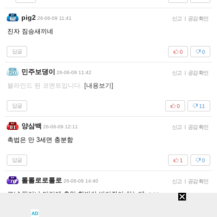
pig2
26-06-09 11:41
신고
|
공감 확인
진자 짐승새끼네
답글
0
0
민주보댕이
26-06-09 11:42
신고
|
공감 확인
블라인드 된 코멘트입니다.
[내용보기]
답글
0
11
양삼백
26-06-09 12:11
신고
|
공감 확인
촉법은 만 3세면 충분함
답글
1
0
롤롤로로롤로
26-06-09 14:40
신고
|
공감 확인
그냥 팔이나 다리에 총알 한발씩 박아줘야 하는데 ㅅㅂ
AD
답글
0
0