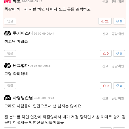
쩨로
26-06-09 09:43
신고
|
공감 확인
똑같이 해.. 저 지랄 하면 테이저 쏘고 온몸 결박하고
답글
21
0
루키마스터
26-06-09 09:44
신고
|
공감 확인
참교육 마렵죠
답글
0
0
난그렇다
26-06-09 09:44
신고
|
공감 확인
그림 화려하네
답글
0
0
사랑방손님
26-06-09 09:44
신고
|
공감 확인
그래도 사람들이 인간으로서 선 넘지는 않네요.
전 분노를 하면 인간이 되질않아서 내가 저걸 당하면 사찰 제대로 할거 같
은데 어떻게든 반병신을 만들어둘듯