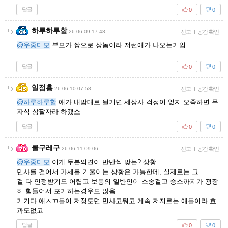
답글
0
0
하루하루할
26-06-09 17:48
신고
|
공감 확인
@우중미모
부모가 쌍으로 상놈이라 저런애가 나오는거임
답글
0
0
일점홍
26-06-10 07:58
신고
|
공감 확인
@하루하루할
애가 내맘대로 될거면 세상사 걱정이 없지 오죽하면 무
자식 상팔자라 하갰소
답글
0
0
쿨구레구
26-06-11 09:06
신고
|
공감 확인
@우중미모
이게 두분의견이 반반씩 맞는? 상황.
민사를 걸어서 가세를 기울이는 상황은 가능한데, 실제로는 그
걸 다 인정받기도 어렵고 보통의 일반인이 소송걸고 승소까지가 굉장
히 힘들어서 포기하는경우도 많음.
거기다 애ㅅㄲ들이 저정도면 민사고뭐고 계속 저지르는 애들이라 효
과도없고
답글
0
0