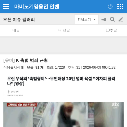
마비노기영웅전
인벤
오픈 이슈 갤러리
전체보기
공
검
글
지
색
내글
내 댓글
10추글
on/off
쓰
기
[유머]
K 촉법 범죄 근황
식혜를시식해
댓글: 91 개
조회:
17228
추천:
31
2026-06-09 09:41:32