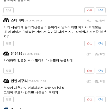
답글
0
0
스테비아
26-06-09 10:08
신고
|
공감 확인
머리 시원하게 올라가신분은 어른이라서 맞다이치면 자기가 피해보는
게 더 많아서 안때리는 건데 저 양아치 시키는 지가 잘싸워서 즈런줄 알겠
지?
답글
1
0
545435
26-06-09 10:17
신고
|
공감 확인
카메라만 없으면 ㄹㅇ 팔다리 다 분질러 놓을건데
답글
0
0
인벤너구리
26-06-09 10:18
신고
|
공감 확인
부모에 사촌까지 연좌제해서 깜빵 보내야됨
그래야 부모가 안되면 사촌들이 줘패지
답글
2
0