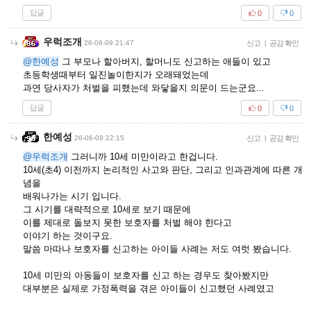
답글
0
0
우럭조개
26-06-09 21:47
신고
|
공감 확인
@한예성
그 부모나 할아버지, 할머니도 신고하는 애들이 있고
초등학생때부터 일진놀이한지가 오래돼었는데
과연 당사자가 처벌을 피했는데 와닿을지 의문이 드는군요...
답글
0
0
한예성
26-06-09 22:15
신고
|
공감 확인
@우럭조개
그러니까 10세 미만이라고 한겁니다.
10세(초4) 이전까지 논리적인 사고와 판단, 그리고 인과관계에 따른 개
념을
배워나가는 시기 입니다.
그 시기를 대략적으로 10세로 보기 때문에
이를 제대로 돌보지 못한 보호자를 처벌 해야 한다고
이야기 하는 것이구요.
말씀 마따나 보호자를 신고하는 아이들 사례는 저도 여럿 봤습니다.
10세 미만의 아동들이 보호자를 신고 하는 경우도 찾아봤지만
대부분은 실제로 가정폭력을 겪은 아이들이 신고했던 사례였고