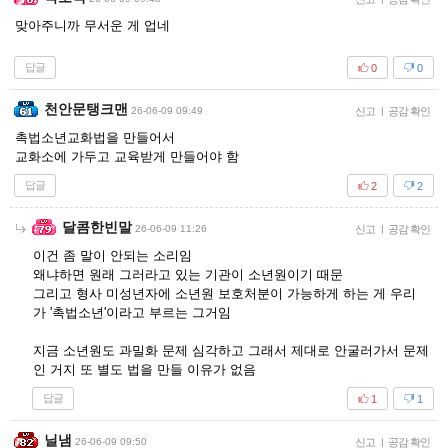
맞아주니까 무서운 게 업네
답글
0
0
천안문탱크맨
26-06-09 09:49
신고
|
공감 확인
촉법소년교화법을 만들어서
교화소에 가두고 교육받게 만들어야 함
답글
2
2
달콤한빈말
26-06-09 11:26
신고
|
공감 확인
이건 좀 말이 안되는 소리임
왜냐하면 원래 그러라고 있는 기관이 소년원이기 때문
그리고 형사 미성년자에 소년원 보호처분이 가능하게 하는 게 우리
가 '촉법소년'이라고 부르는 그거임
지금 소년원도 과밀화 문제 심각하고 그래서 제대로 안굴러가서 문제
인 거지 또 별도 법을 만들 이유가 없음
답글
1
1
닐냄
26-06-09 09:50
신고
|
공감 확인