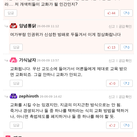
라.... 저 개색히들이 교화가 될 인간인지?
답글
44
0
양념통닭
26-06-09 11:12
신고
|
공감 확인
여가부랑 인권위가 신성한 방패로 두들겨서 이게 정상화랍니다
답글
13
0
가식남자
26-06-09 13:57
신고
|
공감 확인
교화됩니다. 우선 교도소에 들어가서 어른들에게 제대로 교육 받으
면 교화되죠. 그걸 안하니 교화가 안되고,
답글
0
2
zephiroth
26-06-09 14:42
신고
|
공감 확인
교화를 시킬 수는 있겠지만, 지금의 미지근한 방식으로는 안 됨.
죽거나 갱생되거나 둘 중 하나를 택하라는 식의 교화 방법을 택하거
나, 아니면 촉법제도를 폐지하거나 둘 중 하나를 해야 할 듯.
답글
2
0