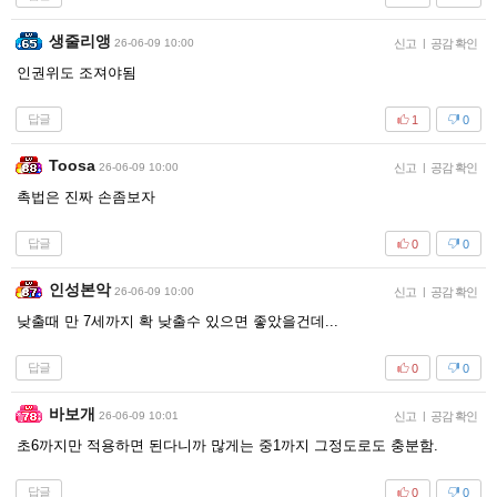
생줄리앵
26-06-09 10:00
신고
|
공감 확인
인권위도 조져야됨
답글
1
0
Toosa
26-06-09 10:00
신고
|
공감 확인
촉법은 진짜 손좀보자
답글
0
0
인성본악
26-06-09 10:00
신고
|
공감 확인
낮출때 만 7세까지 확 낮출수 있으면 좋았을건데...
답글
0
0
바보개
26-06-09 10:01
신고
|
공감 확인
초6까지만 적용하면 된다니까 많게는 중1까지 그정도로도 충분함.
답글
0
0