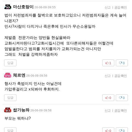
마산호랑이
26-06-09 09:55
신고
|
공감 확인
법이 저런범죄자를 철벽으로 보호하고있으니 저런범죄자들은 계속 늘어
나겠지?
민사?사람이 다치거나 죽은후에 민사가 무슨소용일까
제발좀 전문가라는 양반들 현실을봐라
교화시켜야된다고?교화시킬시간에 또다른피해자들은 어쩔건데
엄벌을한다고 범죄를 저지를자가 교화가되는건 아니지만
그래도 처벌을 강력하게좀하자
답글
1
0
체르엔
26-06-09 09:56
신고
|
공감 확인
형사가 촉법이지 민사는 아닐건데
가압류걸리고 x되봐야 후회하지.
답글
0
0
쌉가능좌
26-06-09 09:58
신고
|
공감 확인
부모는 뭐하냐?
답글
0
0