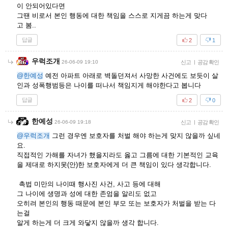
이 안되어있다면
그땐 비로서 본인 행동에 대한 책임을 스스로 지게끔 하는게 맞다
고 봄..
답글
2
1
우럭조개
26-06-09 19:10
신고
|
공감 확인
@한예성
예전 아파트 아래로 벽돌던져서 사망한 사건에도 보듯이 살
인과 성폭행범등은 나이를 떠나서 책임지게 해야한다고 봅니다
답글
2
0
한예성
26-06-09 19:18
신고
|
공감 확인
@우럭조개
그런 경우엔 보호자를 처벌 해야 하는게 맞지 않을까 싶네
요.
직접적인 가해를 자녀가 했을지라도 옳고 그름에 대한 기본적인 교육
을 제대로 하지못(안)한 보호자에게 더 큰 책임이 있다 생각합니다.
촉법 미만의 나이때 행사진 사건, 사고 등에 대해
그 나이에 생명과 성에 대한 존엄을 알리도 없고
오히려 본인의 행동 때문에 본인 부모 또는 보호자가 처벌을 받는 다
는걸
알게 하는게 더 크게 와닿지 않을까 생각 합니다.