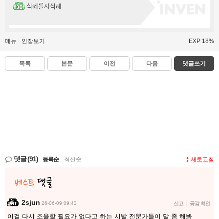
식혜를시식해
메뉴
인장보기
EXP 18%
목록
본문
이전
다음
댓글쓰기
댓글
(91)
등록순
|
최신순
새로고침
2sjun
26-06-09 09:43
신고
|
공감 확인
이걸 다시 조율할 필요가 없다고 하는 시발 전문가들이 말 좀 해봐