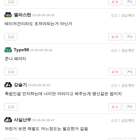
답글
0
0
엘라스틴
26-06-09 09:45
신고
|
공감 확인
테이저건이라도 조져야되는거 아닌가
답글
0
0
Type98
26-06-09 09:45
신고
|
공감 확인
존나 패야지
답글
0
0
강슬기
26-06-09 09:46
신고
|
공감 확인
촉법인걸 인지하는데 나이만 어리다고 봐주는게 병신같은 법이지
답글
1
0
사실난무
26-06-09 09:47
신고
|
공감 확인
저런거 보면 체벌도 어느정도는 필요한거 같음