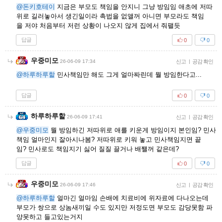
@돈키호테이
지금은 부모도 책임을 안지니 그냥 방임임 애초에 저따
위로 길러놓아서 생긴일이라 촉법을 없앨꺼 아니면 부모라도 책임
을 저야 처음부터 저런 상황이 나오지 않게 집에서 줘팰듯
답글
0
0
우중미모
26-06-09 17:34
신고
|
공감 확인
@하루하루할
민사책임만 해도 그게 얼마짜린데 뭘 방임한다고...
답글
0
0
하루하루할
26-06-09 17:41
신고
|
공감 확인
@우중미모
뭘 방임하긴 저따위로 애를 키운게 방임이지 본인임? 민사
책임 얼마인지 잘아시나봄? 저따위로 키워 놓고 민사책임지면 끝
임? 민사로도 책임지기 싫어 질질 끌거나 배쨀꺼 같은데?
답글
0
0
우중미모
26-06-09 17:46
신고
|
공감 확인
@하루하루할
얼마긴 얼마임 손배에 치료비에 위자료에 다나오는데
부모가 쌍으로 상놈새끼일 수도 있지만 저정도면 부모도 감당못함 파
양못하고 들고있는거지