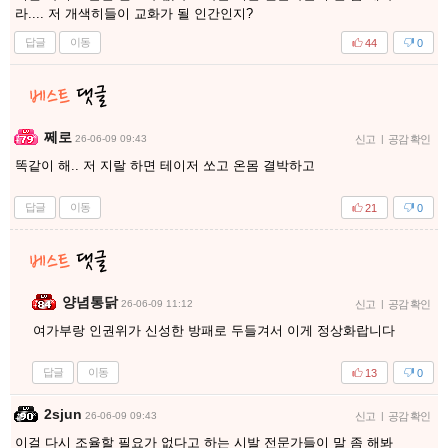
라.... 저 개색히들이 교화가 될 인간인지?
답글
이동
44
0
쩨로
26-06-09 09:43
신고
|
공감 확인
똑같이 해.. 저 지랄 하면 테이저 쏘고 온몸 결박하고
답글
이동
21
0
양념통닭
26-06-09 11:12
신고
|
공감 확인
여가부랑 인권위가 신성한 방패로 두들겨서 이게 정상화랍니다
답글
이동
13
0
2sjun
26-06-09 09:43
신고
|
공감 확인
이걸 다시 조율할 필요가 없다고 하는 시발 전문가들이 말 좀 해봐