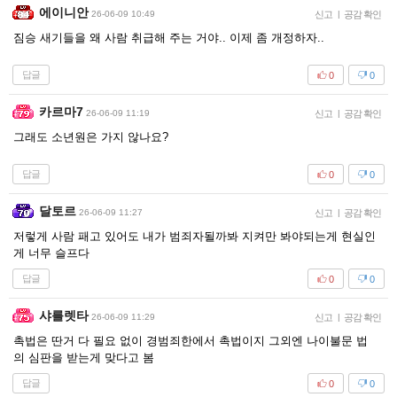
에이니안
26-06-09 10:49
신고
|
공감 확인
짐승 새기들을 왜 사람 취급해 주는 거야.. 이제 좀 개정하자..
답글
0
0
카르마7
26-06-09 11:19
신고
|
공감 확인
그래도 소년원은 가지 않나요?
답글
0
0
달토르
26-06-09 11:27
신고
|
공감 확인
저렇게 사람 패고 있어도 내가 범죄자될까봐 지켜만 봐야되는게 현실인
게 너무 슬프다
답글
0
0
샤를렛타
26-06-09 11:29
신고
|
공감 확인
촉법은 딴거 다 필요 없이 경범죄한에서 촉법이지 그외엔 나이불문 법
의 심판을 받는게 맞다고 봄
답글
0
0