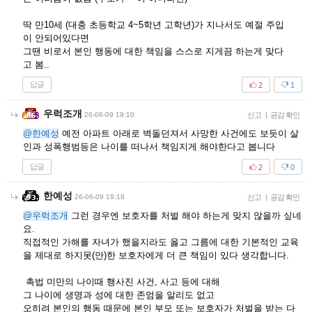
딱 만10세 (대충 초등학교 4~5학년 고학년)가 지나서도 예절 주입
이 안되어있다면
그땐 비로서 본인 행동에 대한 책임을 스스로 지게끔 하는게 맞다
고 봄..
답글
2
1
우럭조개
26-06-09 19:10
신고
|
공감 확인
@한예성
예전 아파트 아래로 벽돌던져서 사망한 사건에도 보듯이 살
인과 성폭행범등은 나이를 떠나서 책임지게 해야한다고 봅니다
답글
2
0
한예성
26-06-09 19:18
신고
|
공감 확인
@우럭조개
그런 경우엔 보호자를 처벌 해야 하는게 맞지 않을까 싶네
요.
직접적인 가해를 자녀가 했을지라도 옳고 그름에 대한 기본적인 교육
을 제대로 하지못(안)한 보호자에게 더 큰 책임이 있다 생각합니다.
촉법 미만의 나이때 행사진 사건, 사고 등에 대해
그 나이에 생명과 성에 대한 존엄을 알리도 없고
오히려 본인의 행동 때문에 본인 부모 또는 보호자가 처벌을 받는 다