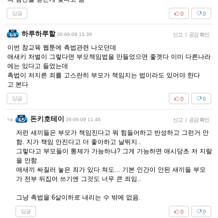
답글
0
0
하루하루할
26-06-09 11:39
신고
|
공감 확인
이번 참교육 웹툰에 촉법관련 나오던데
애새키 처벌이 그렇다면 부모책임법을 만들었으면 좋겟다 이미 다른나라
에는 있다고 들었는데
촉법이 저지른 죄를 고스란히 부모가 책임지는 법이라도 있어야 한다
고 본다
답글
0
0
돈키호테이
26-06-09 11:46
신고
|
공감 확인
저런 새끼들은 부모가 책임진다고 뭐 힘들어하고 반성하고 그런거 안
함. 지가 책임 안진다고 더 좋아하고 날뛰지..
그렇다고 부모들이 통제가 가능하냐? 그게 가능하면 애시당초 저 지랄
을 안함.
애새끼 싸질러 놓은 죄가 있다 쳐도... 기본 인간이 안된 새끼들 부모
가 전부 뒤집어 쓰기엔 그것도 너무 큰 죄임..
그냥 촉법을 6살이하로 내리는 수 밖에 없음.
답글
0
0