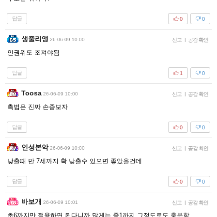
답글
0
0
생줄리앵
26-06-09 10:00
신고
|
공감 확인
인권위도 조져야됨
답글
1
0
Toosa
26-06-09 10:00
신고
|
공감 확인
촉법은 진짜 손좀보자
답글
0
0
인성본악
26-06-09 10:00
신고
|
공감 확인
낮출때 만 7세까지 확 낮출수 있으면 좋았을건데...
답글
0
0
바보개
26-06-09 10:01
신고
|
공감 확인
초6까지만 적용하면 된다니까 많게는 중1까지 그정도로도 충분함.