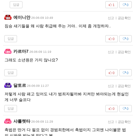
답글
1
0
에이니안
26-06-09 10:49
신고
|
공감 확인
짐승 새기들을 왜 사람 취급해 주는 거야.. 이제 좀 개정하자..
답글
0
0
카르마7
26-06-09 11:19
신고
|
공감 확인
그래도 소년원은 가지 않나요?
답글
0
0
달토르
26-06-09 11:27
신고
|
공감 확인
저렇게 사람 패고 있어도 내가 범죄자될까봐 지켜만 봐야되는게 현실인
게 너무 슬프다
답글
0
0
샤를렛타
26-06-09 11:29
신고
|
공감 확인
촉법은 딴거 다 필요 없이 경범죄한에서 촉법이지 그외엔 나이불문 법
의 심판을 받는게 맞다고 봄