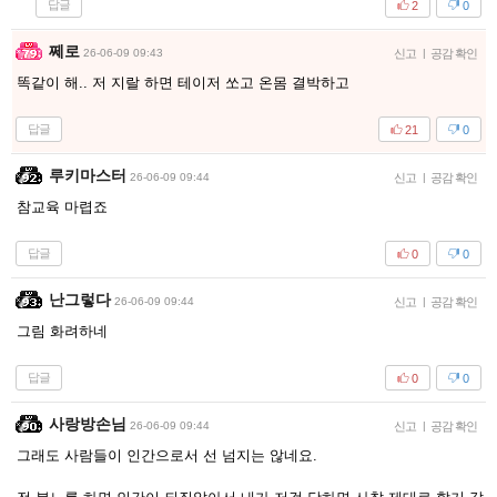
답글
2
0
쩨로
26-06-09 09:43
신고
|
공감 확인
똑같이 해.. 저 지랄 하면 테이저 쏘고 온몸 결박하고
답글
21
0
루키마스터
26-06-09 09:44
신고
|
공감 확인
참교육 마렵죠
답글
0
0
난그렇다
26-06-09 09:44
신고
|
공감 확인
그림 화려하네
답글
0
0
사랑방손님
26-06-09 09:44
신고
|
공감 확인
그래도 사람들이 인간으로서 선 넘지는 않네요.