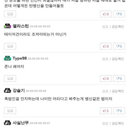
전 분노를 하면 인간이 되질않아서 내가 저걸 당하면 사찰 제대로 할거 같
은데 어떻게든 반병신을 만들어둘듯
답글
0
0
엘라스틴
26-06-09 09:45
신고
|
공감 확인
테이저건이라도 조져야되는거 아닌가
답글
0
0
Type98
26-06-09 09:45
신고
|
공감 확인
존나 패야지
답글
0
0
강슬기
26-06-09 09:46
신고
|
공감 확인
촉법인걸 인지하는데 나이만 어리다고 봐주는게 병신같은 법이지
답글
1
0
사실난무
26-06-09 09:47
신고
|
공감 확인