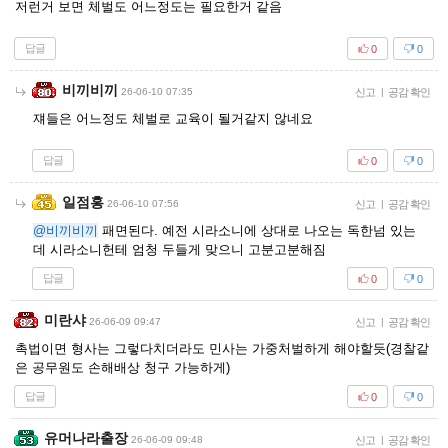
저런거 보면 체벌도 어느정도는 필요한거 같음
답글
0
0
비끼비끼
26-06-10 07:35
신고
|
공감 확인
쟤들은 어느정도 체벌로 교육이 될거같지 않네요
답글
0
0
일점홍
26-06-10 07:56
신고
|
공감 확인
@비끼비끼
패면된다. 예전 시라소니에 상대로 나오는 독한넘 있는
데 시라소니헌테 엄청 두들게 맞으니 고분고분해짐
답글
0
0
미란샤
26-06-09 09:47
신고
|
공감 확인
촉법이면 형사는 그렇다치더라도 민사는 가중처벌하게 해야할듯(경찰같
은 공무원도 손해배상 청구 가능하게)
답글
0
0
유머나라출장
26-06-09 09:48
신고
|
공감 확인