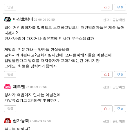
답글
0
0
마산호랑이
26-06-09 09:55
신고
|
공감 확인
법이 저런범죄자를 철벽으로 보호하고있으니 저런범죄자들은 계속 늘어
나겠지?
민사?사람이 다치거나 죽은후에 민사가 무슨소용일까
제발좀 전문가라는 양반들 현실을봐라
교화시켜야된다고?교화시킬시간에 또다른피해자들은 어쩔건데
엄벌을한다고 범죄를 저지를자가 교화가되는건 아니지만
그래도 처벌을 강력하게좀하자
답글
1
0
체르엔
26-06-09 09:56
신고
|
공감 확인
형사가 촉법이지 민사는 아닐건데
가압류걸리고 x되봐야 후회하지.
답글
0
0
쌉가능좌
26-06-09 09:58
신고
|
공감 확인
부모는 뭐하냐?