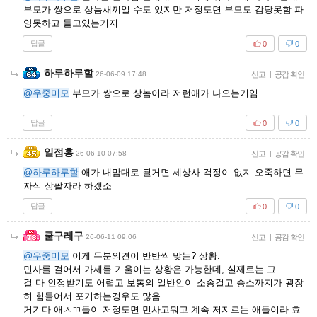
부모가 쌍으로 상놈새끼일 수도 있지만 저정도면 부모도 감당못함 파
양못하고 들고있는거지
답글
0
0
하루하루할
26-06-09 17:48
신고
|
공감 확인
@우중미모
부모가 쌍으로 상놈이라 저런애가 나오는거임
답글
0
0
일점홍
26-06-10 07:58
신고
|
공감 확인
@하루하루할
애가 내맘대로 될거면 세상사 걱정이 없지 오죽하면 무
자식 상팔자라 하갰소
답글
0
0
쿨구레구
26-06-11 09:06
신고
|
공감 확인
@우중미모
이게 두분의견이 반반씩 맞는? 상황.
민사를 걸어서 가세를 기울이는 상황은 가능한데, 실제로는 그
걸 다 인정받기도 어렵고 보통의 일반인이 소송걸고 승소까지가 굉장
히 힘들어서 포기하는경우도 많음.
거기다 애ㅅㄲ들이 저정도면 민사고뭐고 계속 저지르는 애들이라 효