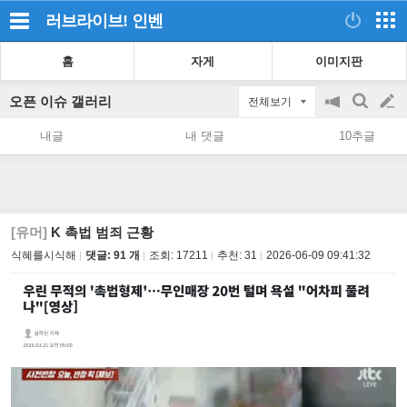
러브라이브!
인벤
홈
자게
이미지판
오픈 이슈 갤러리
전체보기
공
검
글
지
색
내글
내 댓글
10추글
on/off
쓰
기
[유머]
K 촉법 범죄 근황
식혜를시식해
댓글: 91 개
조회:
17211
추천:
31
2026-06-09 09:41:32