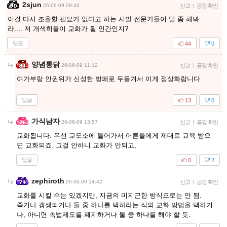
2sjun
26-06-09 09:43
신고
|
공감 확인
이걸 다시 조율할 필요가 없다고 하는 시발 전문가들이 말 좀 해봐
라.... 저 개색히들이 교화가 될 인간인지?
답글
44
0
양념통닭
26-06-09 11:12
신고
|
공감 확인
여가부랑 인권위가 신성한 방패로 두들겨서 이게 정상화랍니다
답글
13
0
가식남자
26-06-09 13:57
신고
|
공감 확인
교화됩니다. 우선 교도소에 들어가서 어른들에게 제대로 교육 받으
면 교화되죠. 그걸 안하니 교화가 안되고,
답글
0
2
zephiroth
26-06-09 14:42
신고
|
공감 확인
교화를 시킬 수는 있겠지만, 지금의 미지근한 방식으로는 안 됨.
죽거나 갱생되거나 둘 중 하나를 택하라는 식의 교화 방법을 택하거
나, 아니면 촉법제도를 폐지하거나 둘 중 하나를 해야 할 듯.