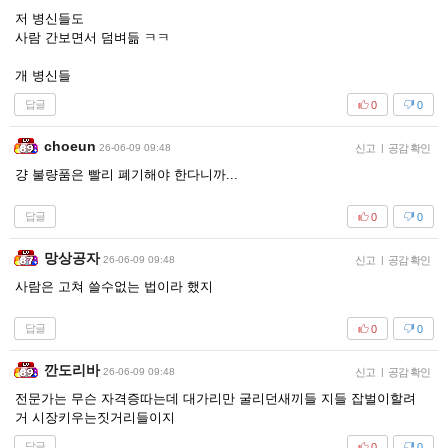
저 병신들도
사람 간보면서 덤벼듦 ㅋㅋ
개 병신들
답글
0
0
choeun
26-06-09 09:48
신고
|
공감 확인
걍 불량품은 빨리 폐기해야 한다니까...
답글
0
0
망상공자
26-06-09 09:48
신고
|
공감 확인
사람은 고쳐 쓸수없는 법이라 했지
답글
0
0
깐도리바
26-06-09 09:48
신고
|
공감 확인
전문가는 무슨 자격증따는데 대가리만 굴리던새끼들 지들 잡벌이할려
거 시장키우는짓거리들이지
답글
0
0