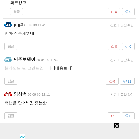
과도없고
답글
0
0
pig2
26-06-09 11:41
신고
|
공감 확인
진자 짐승새끼네
답글
0
0
민주보댕이
26-06-09 11:42
신고
|
공감 확인
블라인드 된 코멘트입니다.
[내용보기]
답글
0
11
양삼백
26-06-09 12:11
신고
|
공감 확인
촉법은 만 3세면 충분함
답글
1
0
롤롤로로롤로
26-06-09 14:40
신고
|
공감 확인
AD
그냥 팔이나 다리에 총알 한발씩 박아줘야 하는데 ㅅㅂ