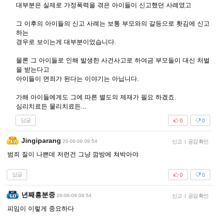
대부분은 실제로 가정폭력을 겪은 아이들이 신고했던 사례였고
그 이후의 아이들의 신고 사례는 보통 부모와의 갈등으로 홧김에 신고
하는
경우로 보이는게 대부분이었습니다.
물론 그 아이들로 인해 발생한 사건사고로 하여금 부모들이 대신 처벌
을 받는다고
아이들이 면죄가 된다는 이야기는 아닙니다.
가해 아이들에게도 그에 따른 별도의 제재가 필요 하겠죠.
심리치료든 물리치료든...
답글
0
0
Jingiparang
26-06-09 09:54
신고
|
공감 확인
범죄 질이 나쁜데 저런건 그냥 깜방에 쳐박아야
답글
0
0
년째흥분중
26-06-09 09:54
신고
|
공감 확인
피임이 이렇게 중요하다