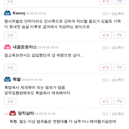
답글
2
0
Kwonj
26-06-09 10:41
신고
|
공감 확인
형사처벌은 안하더라도 민사쪽으로 강하게 처리할 필요가 있을듯 가족
이 못내면 슴살 이후로 급여에서 차감하는 방식으로
답글
0
0
내꿈은토마스
26-06-09 10:43
신고
|
공감 확인
참교육보면서도 답답했던게 걍 줘팼으면 싶다...
답글
0
0
해쌀
26-06-09 10:44
신고
|
공감 확인
촉법에서 제외해야 되는 범죄가 많음
공무집행방해죄도 촉법에서 제외해야지
답글
1
0
망치삼타
26-06-09 11:08
신고
|
공감 확인
폭행, 절도 이상 범죄들은 연령대를 더 낮추거나 해야할거같은데