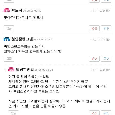
박도적
26-06-09 09:48
신고
|
공감 확인
맞아주니까 무서운 게 업네
답글
0
0
천안문탱크맨
26-06-09 09:49
신고
|
공감 확인
촉법소년교화법을 만들어서
교화소에 가두고 교육받게 만들어야 함
답글
2
2
달콤한빈말
26-06-09 11:26
신고
|
공감 확인
이건 좀 말이 안되는 소리임
왜냐하면 원래 그러라고 있는 기관이 소년원이기 때문
그리고 형사 미성년자에 소년원 보호처분이 가능하게 하는 게 우리
가 '촉법소년'이라고 부르는 그거임
지금 소년원도 과밀화 문제 심각하고 그래서 제대로 안굴러가서 문제
인 거지 또 별도 법을 만들 이유가 없음
답글
1
1