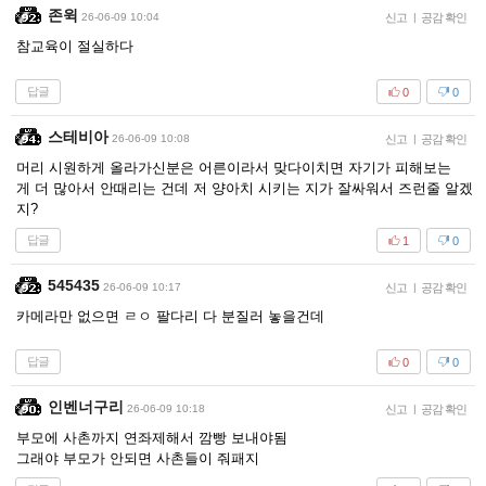
존윅
26-06-09 10:04
신고
|
공감 확인
참교육이 절실하다
답글
0
0
스테비아
26-06-09 10:08
신고
|
공감 확인
머리 시원하게 올라가신분은 어른이라서 맞다이치면 자기가 피해보는
게 더 많아서 안때리는 건데 저 양아치 시키는 지가 잘싸워서 즈런줄 알겠
지?
답글
1
0
545435
26-06-09 10:17
신고
|
공감 확인
카메라만 없으면 ㄹㅇ 팔다리 다 분질러 놓을건데
답글
0
0
인벤너구리
26-06-09 10:18
신고
|
공감 확인
부모에 사촌까지 연좌제해서 깜빵 보내야됨
그래야 부모가 안되면 사촌들이 줘패지