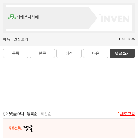
식혜를시식해
메뉴
인장보기
EXP 18%
목록
본문
이전
다음
댓글쓰기
댓글
(91)
등록순
|
최신순
새로고침