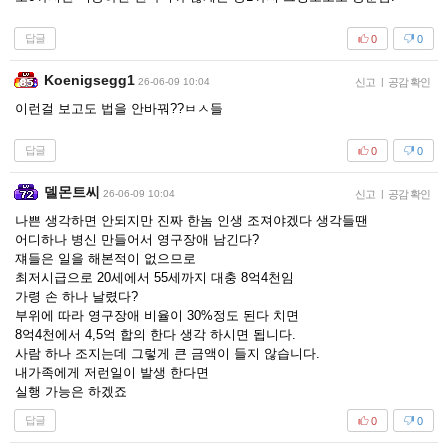
답글
0
0
Koenigsegg1
26-06-09 10:04
신고
|
공감 확인
이런걸 보고도 법을 안바꿔??ㅂㅅ들
답글
0
0
델몬트씨
26-06-09 10:04
신고
|
공감 확인
나쁜 생각하면 안되지만 진짜 한놈 인생 조져야겠다 생각들땐
어디하나 병신 만들어서 영구장애 남긴다?
쟤들은 일을 해본적이 없으므로
최저시급으로 20세에서 55세까지 대충 8억4천임
가령 손 하나 날렸다?
부위에 따라 영구장애 비율이 30%정도 된다 치면
8억4천에서 4,5억 합의 한다 생각 하시면 됩니다.
사람 하나 조지는데 그렇게 큰 금액이 들지 않습니다.
내가족에게 저런일이 발생 한다면
실행 가능은 하겠죠
답글
0
0