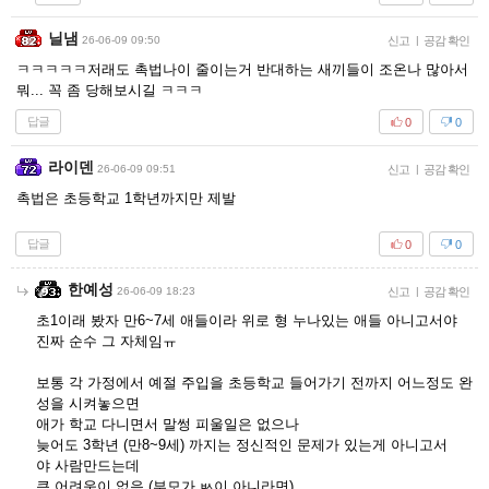
닐냄
26-06-09 09:50
신고
|
공감 확인
ㅋㅋㅋㅋㅋ저래도 촉법나이 줄이는거 반대하는 새끼들이 조온나 많아서
뭐... 꼭 좀 당해보시길 ㅋㅋㅋ
답글
0
0
라이덴
26-06-09 09:51
신고
|
공감 확인
촉법은 초등학교 1학년까지만 제발
답글
0
0
한예성
26-06-09 18:23
신고
|
공감 확인
초1이래 봤자 만6~7세 애들이라 위로 형 누나있는 애들 아니고서야
진짜 순수 그 자체임ㅠ
보통 각 가정에서 예절 주입을 초등학교 들어가기 전까지 어느정도 완
성을 시켜놓으면
애가 학교 다니면서 말썽 피울일은 없으나
늦어도 3학년 (만8~9세) 까지는 정신적인 문제가 있는게 아니고서
야 사람만드는데
큰 어려움이 없음 (부모가 ㅄ이 아니라면)