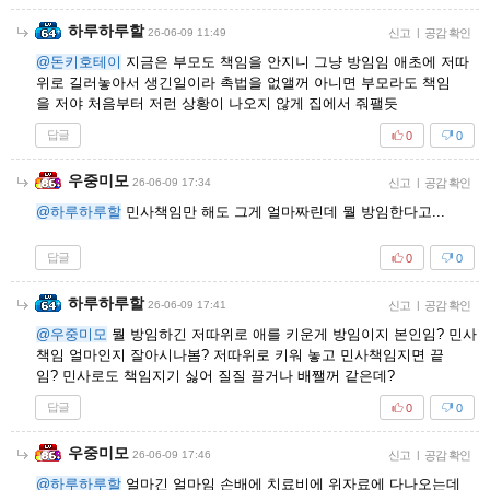
하루하루할
26-06-09 11:49
신고
|
공감 확인
@돈키호테이
지금은 부모도 책임을 안지니 그냥 방임임 애초에 저따
위로 길러놓아서 생긴일이라 촉법을 없앨꺼 아니면 부모라도 책임
을 저야 처음부터 저런 상황이 나오지 않게 집에서 줘팰듯
답글
0
0
우중미모
26-06-09 17:34
신고
|
공감 확인
@하루하루할
민사책임만 해도 그게 얼마짜린데 뭘 방임한다고...
답글
0
0
하루하루할
26-06-09 17:41
신고
|
공감 확인
@우중미모
뭘 방임하긴 저따위로 애를 키운게 방임이지 본인임? 민사
책임 얼마인지 잘아시나봄? 저따위로 키워 놓고 민사책임지면 끝
임? 민사로도 책임지기 싫어 질질 끌거나 배쨀꺼 같은데?
답글
0
0
우중미모
26-06-09 17:46
신고
|
공감 확인
@하루하루할
얼마긴 얼마임 손배에 치료비에 위자료에 다나오는데