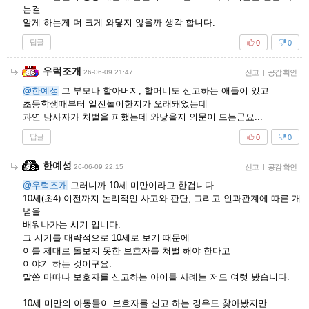
는걸
알게 하는게 더 크게 와닿지 않을까 생각 합니다.
답글
0
0
우럭조개
26-06-09 21:47
신고
|
공감 확인
@한예성
그 부모나 할아버지, 할머니도 신고하는 애들이 있고
초등학생때부터 일진놀이한지가 오래돼었는데
과연 당사자가 처벌을 피했는데 와닿을지 의문이 드는군요...
답글
0
0
한예성
26-06-09 22:15
신고
|
공감 확인
@우럭조개
그러니까 10세 미만이라고 한겁니다.
10세(초4) 이전까지 논리적인 사고와 판단, 그리고 인과관계에 따른 개
념을
배워나가는 시기 입니다.
그 시기를 대략적으로 10세로 보기 때문에
이를 제대로 돌보지 못한 보호자를 처벌 해야 한다고
이야기 하는 것이구요.
말씀 마따나 보호자를 신고하는 아이들 사례는 저도 여럿 봤습니다.
10세 미만의 아동들이 보호자를 신고 하는 경우도 찾아봤지만