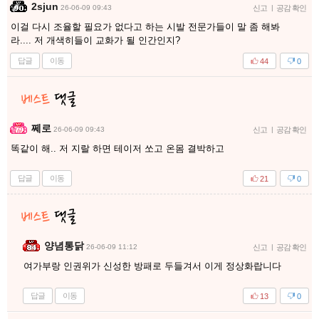
2sjun
26-06-09 09:43
신고
|
공감 확인
이걸 다시 조율할 필요가 없다고 하는 시발 전문가들이 말 좀 해봐
라.... 저 개색히들이 교화가 될 인간인지?
답글
이동
44
0
쩨로
26-06-09 09:43
신고
|
공감 확인
똑같이 해.. 저 지랄 하면 테이저 쏘고 온몸 결박하고
답글
이동
21
0
양념통닭
26-06-09 11:12
신고
|
공감 확인
여가부랑 인권위가 신성한 방패로 두들겨서 이게 정상화랍니다
답글
이동
13
0