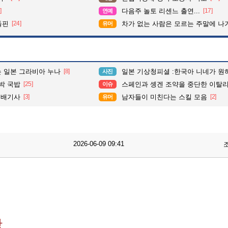
]
다음주 놀토 리센느 출연...
[17]
연예
돌핀
[24]
차가 없는 사람은 모르는 주말에 나가기
유머
는 일본 그라비아 누나
[8]
일본 기상청피셜 :한국아 니네가 원하는
사진
박 국밥
[25]
스페인과 솅겐 조약을 중단한 이탈
이슈
택배기사
[3]
남자들이 미친다는 스킬 모음
[2]
유머
2026-06-09 09:41
황