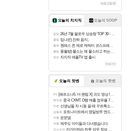
새로고침
오늘의 치지직
오늘의 SOOP
26년 7월 팔로우 상승량 TOP 30 - 월간 치지직
잡담
임나은) 진짜 음지;;
클립
젠레스 존 제로 캐릭터 코스프레한 꽁주
짤방
풍월량) 물소는 왜 물소라고 하는거야? 아! 그만 ㅋㅋ 알았어 ㅋㅋ
클립
치지직 애플TV 앱 출시
정보
더보기+
오늘의 팟벤
오늘의 핫벤
[페르소나5: 더 팬텀 X] 괴도 영상 l 타카마키 안·댄싱 스타
PV
중국 CXMT, D램 매출 점유율 7%…글로벌 4위로 부상
해외겜
선생님들 차 시동 끌 때 꾸르륵소리나는데
차벤
포트나이트에서 명일방주 엔드필드 [펠리카] 판매 예정
섭컬겜
운문댐
여행
제주도 아이들과 다녀왔습니다.
여행
카가미하라 하루 성우 정보 및 주요 필모
아스오라