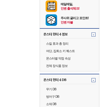
매일매일,
인벤 출석체크!
주사위 굴리고 포인트!
인벤 마블
몬스터 헌터 4 정보
-
스킬 효과 총 정리
여단, 집회소 키 퀘스트
몬스터별 약점 속성
전체 장식품 정보
몬스터 헌터 4 DB
-
무기 DB
방어구 DB
소재 DB