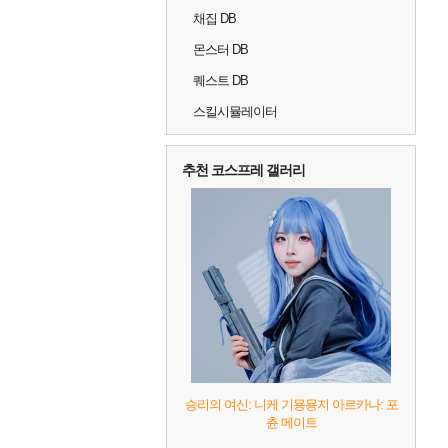
채집 DB
몬스터 DB
퀘스트 DB
스킬시뮬레이터
추천 코스프레 갤러리
승리의 여신: 니케 기묭묭지 아르카나: 포
츈 메이트