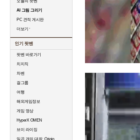
오늘의 팟벤
AI 그림 그리기
PC 견적 게시판
더보기
인기 팟벤
팟벤 바로가기
치지직
차벤
걸그룹
여행
해외게임정보
게임 영상
HyperX OMEN
브이 라이징
일곱 개의 대죄: Origin