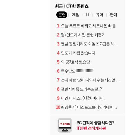
최근 HOT한 콘텐츠
몬헌
게임
IT
유머
연예
1
오늘 무료로 바꿔고 새로나온 dlc들
2
펌) 면도기 사면 몬헌 키캡?
3
맨날 찡찡거려도 와일즈 G급은 해야하니까 접속 jpg
4
면도기 키캡 왔습니다
5
와 공3호석 떴슴당
6
특수납도 !!!!!!!!!!!!!!!!!!
7
접대 패턴 많이 나와서 쉬는시간없이 빡딜한것같은데..
8
챌린지퀘좀 도와주실분..?
9
이건 아니죠.. 0.13차이라니..
10
딴겜후기] 비스트오브리인카네이션 하...
PC 견적이 궁금하다면?
IT인벤 견적게시판