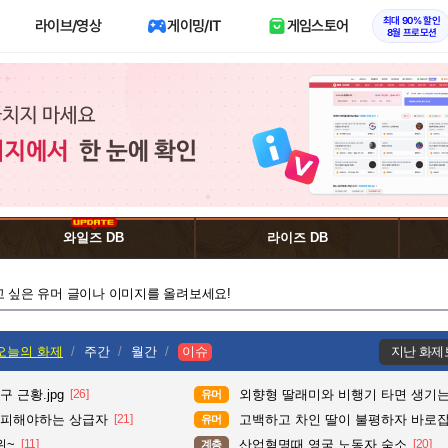
최대 90% 할인
라이브/영상
게이밍/IT
게임스토어
8월 프로모션
와일즈 DB
라이즈 DB
고 싶은 유머 글이나 이미지를 올려보세요!
오늘의 화제
주간
월간
이슈
지난 화제
 근황.jpg
[26]
외향형 딸래미와 비행기 타면 생기는
유머
 피해야하는 상급자
[21]
고백하고 차인 딸이 불평하자 바로
유머
위~
[11]
산업혁명때 영국 노동자 숙소
[20]
계층