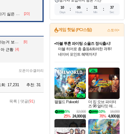
참가자 모집까지 남은 기간
10
06
31
35
Days
Hours
Min
Sec
 싫은 이유
[20]
게임 핫딜 (PC/스팀)
스토어+
거 보내줄게
[9]
귀무자: 검의 길 예약 판매 중!
10% 할인과
리아 근황
[4]
이니&베니 혜택까지!
인벤게임즈 8월 특별 할인!
드래곤소드: 어웨이크닝 입점!
문명 7 특별 할인!
마블 투혼 파이팅 소울즈 정식출시!
비스트 오브 리인카네이션 정식 출시!
커세어 코브 출시 기념 할인!
더 렐릭 퍼스트 가디언 정식 출시
베데스다 40주년 기념 할인 중!
캡콤 프렌차이즈 할인 진행 중!
캡콤 일부 상품 상시 할인
스타워즈 은하계 레이서
로블록스 기프트 카드 공식 입점
인기 퍼블리셔 모음!
스팀으로 만나는 드래곤소드!
조선&고려 DLC 출시 예정
마블 히어로 총 출동&화려한 격투!
게임프릭 신작 IP
해적'섬'을 발전시키자!
설화x하드코어 액션!
베데스다의 명작들을
몬헌, 바하 등 인기 IP를
몬헌 와일즈 & 드래곤즈 도그마2
인벤게임즈에서 10% 추가 적립
Robux를 가장 안전하고
오픈이슈갤러리
최대 90% 할인가를 만나보세요!
네이버혜택과 함께 만나보세요!
50%할인&추가 적립까지!
네이버 포인트 혜택까지!
네이버 혜택가와 함께 예약하세요!
할인&네이버혜택으로 만나보세요!
네이버페이 혜택과 만나보세요!
40주년 프로모션으로 만나보세요!
할인가에 만나보세요!
일부 에디션 상시 할인!
혜택으로 예약 판매 중
편안하게 충전하세요
조회:
17,231
추천:
31
목록
|
댓글(
91
)
팰월드 Palworld
더 킹 오브 파이터
즈 98 얼티밋 매치
파이널 에디션 THE
5%
32,000
10%
16,000
KING OF FIGHTER
25%
24,000원
70%
4,800원
S 98 ULTIMATE MA
TCH FINAL EDITIO
N