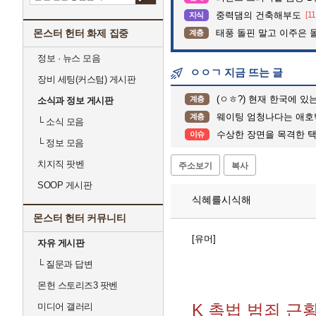
중력댐의 건축해부도
[11
지식
몬스터 헌터 화제 집중
태풍 돌핀 말고 이주은 
계층
정보 · 뉴스 모음
ㅇㅇㄱ 지금 뜨는 글
장비 세팅(커스텀) 게시판
(ㅇㅎ?) 현재 한국에 있
계층
소식과 정보 게시판
웨이팅 엄청나다는 애호
계층
└
소식 모음
수상한 장면을 목격한 
이슈
└
정보 모음
치지직 팟벤
주소보기
복사
SOOP 게시판
식혜를시식해
몬스터 헌터 커뮤니티
[유머]
자유 게시판
└
질문과 답변
몬헌 스토리즈3 팟벤
K 촉법 범죄 근
미디어 갤러리