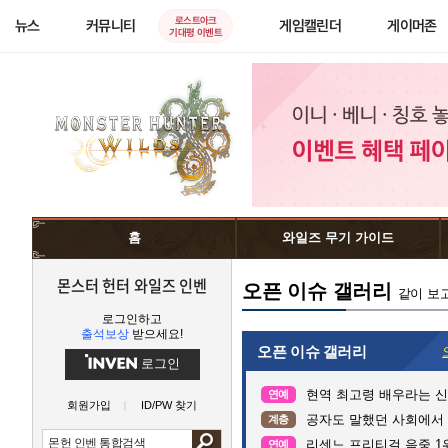
로스트아크
뉴스
커뮤니티
게임캘린더
게이머존
기대평 이벤트
홈
와일즈 무기 가이드
몬스터 헌터 와일즈 인벤
오픈 이슈 갤러리
같이 보
로그인하고
출석보상
받으세요!
오픈 이슈 갤러리
로그인
현역 최고령 배우라는 신구
연예
회원가입
ID/PW 찾기
공자도 말했던 사회에서
계층
리센느 프리티걸 음중 1
연예