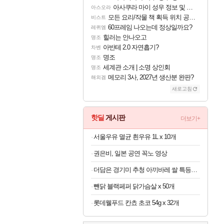
아사쿠라 마이 성우 정보 및 주요 필모
아스오라
모든 요리/작물 책 획득 위치 공략 (36개) - 미식가 도전과제
비스트
60프레임 나오는데 정상일까요?
레퀴엠
힐러는 안나오고
명조
아반테 2.0 자연흡기?
차벤
명조
명조
세계관 소개 | 소명 상인회
명조
메모리 3사, 2027년 생산분 완판?
해외겜
새로고침
핫딜
게시판
더보기+
서울우유 멸균 흰우유 1L x 10개
권은비, 일본 공연 꼭노 영상
더담은 경기미 추청 아끼바레 쌀 특등급 10kg
뺀닭 블랙페퍼 닭가슴살 x 50개
롯데웰푸드 칸쵸 초코 54g x 32개