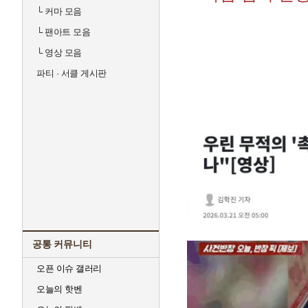
└
커마 모음
└
팬아트 모음
└
영상 모음
파티 · 서클 게시판
공통 커뮤니티
오픈 이슈 갤러리
오늘의 핫벤