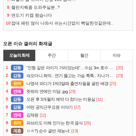
8
챌린지퀘좀 도와주실분..?
9
면도기 키캡 왔습니다
10
접대 패턴 많이 나와서 쉬는시간없이 빡딜한것같은데..
오픈 이슈 갤러리 화제글
오늘의 화제
주간
월간
이슈
1
감동
[20]
“인형 같은 아이가 가라앉는데”…수심 3m 호수 뛰어든 60대 의인
2
감동
[23]
슥오더니 촤악.. 연기 뚫고는 가슴 툭툭.. 지나가던 아재의 정체
3
유머
[25]
나영석 피디가 1박2일때 출연자들을 굴린 배경
4
연예
[29]
뜻밖의 연예인 미담..jpg
5
감동
[11]
오픈 후 3개월치 예약 다 찼다는 미용실
6
감동
[17]
어떤 공익근무요원 이야기
7
연예
[12]
김채원
8
유머
[29]
파브리도 이해 안가는 한국 음식
9
계층
[19]
ㅇㅎ?) 순수 골반 재능녀.