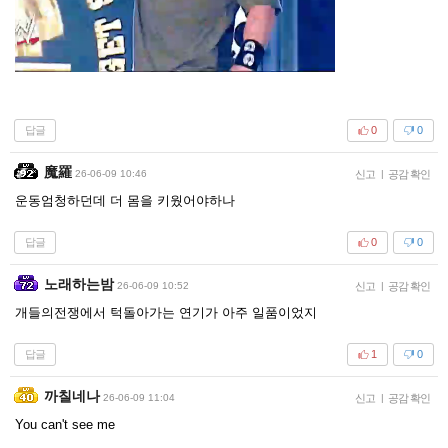
답글
0
0
魔羅
26-06-09 10:46
신고
|
공감 확인
운동엄청하던데 더 몸을 키웠어야하나
답글
0
0
노래하는밤
26-06-09 10:52
신고
|
공감 확인
개들의전쟁에서 턱돌아가는 연기가 아주 일품이었지
답글
1
0
까칠네나
26-06-09 11:04
신고
|
공감 확인
You can't see me