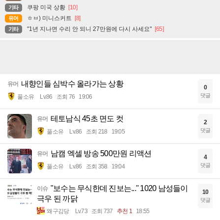
쿠팡 미국 상황
[10]
기타
ㅎㅂ) 미니스커트
[8]
유머
"1년 지나면 수리 안 되니 27만원에 다시 사세요"
[65]
기타
내향인들 심박수 올라가는 상황
유머
0
댓글
풀소유
Lv.86
조회 76
19:06
테토남식 45초 면도 컷
유머
2
댓글
풀소유
Lv.86
조회 218
19:05
남캠 엑셀 방송 500만원 리액션
유머
4
댓글
풀소유
Lv.86
조회 358
19:04
"보수는 무식한데 진보는..." 1020 남성들이
이슈
10
극우 된 까닭
댓글
왜구김당
Lv.73
조회 737
추천 1
18:55