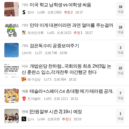
미국 학교 남학생 vs 여학생 싸움
기타
18
댓글
썽바
Lv.89
조회 1663
추천 2
18:37
만약 이게 대본이라면 과연 얼마를 주는걸까
기타
18
댓글
제르만크록
Lv.81
조회 1423
추천 1
18:37
검은독수리 공중보여주기
기타
3
댓글
산바락
Lv.37
조회 786
18:36
개밥쉰당 천하람...국회의원 최초 2박3일 논
이슈
22
산 훈련소 입소,각개전투 야간행군 한다
댓글
왜구김당
Lv.73
조회 894
18:32
테슬라+스페이스x 초대형 메가 테라팹 공개.
계층
7
댓글
전자팔찌
Lv.93
조회 1211
18:31
[안원잘부 시즌 2] 19시 예정
연예
1
댓글
입사
Lv.94
조회 835
추천 1
18:28