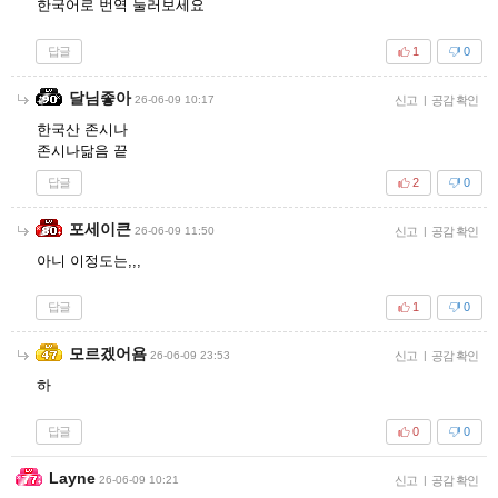
한국어로 번역 눌러보세요
답글
1
0
달님좋아
26-06-09 10:17
신고
|
공감 확인
한국산 존시나
존시나닮음 끝
답글
2
0
포세이큰
26-06-09 11:50
신고
|
공감 확인
아니 이정도는,,,
답글
1
0
모르겠어욤
26-06-09 23:53
신고
|
공감 확인
하
답글
0
0
Layne
26-06-09 10:21
신고
|
공감 확인