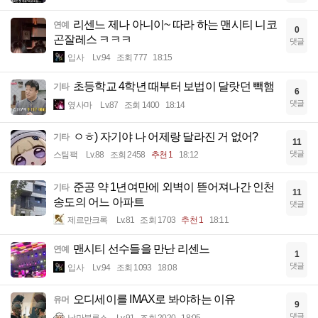
리센느 제나 아니이~ 따라 하는 맨시티 니코
연예
0
곤잘레스 ㅋㅋㅋ
댓글
입사
Lv.94
조회 777
18:15
초등학교 4학년 때부터 보법이 달랏던 빽햄
기타
6
댓글
옆사마
Lv.87
조회 1400
18:14
ㅇㅎ) 자기야 나 어제랑 달라진 거 없어?
기타
11
댓글
스팀팩
Lv.88
조회 2458
추천 1
18:12
준공 약 1년여만에 외벽이 뜯어져나간 인천
기타
11
송도의 어느 아파트
댓글
제르만크록
Lv.81
조회 1703
추천 1
18:11
맨시티 선수들을 만난 리센느
연예
1
댓글
입사
Lv.94
조회 1093
18:08
오디세이를 IMAX로 봐야하는 이유
유머
9
댓글
낭만블루스
Lv.91
조회 2020
18:05