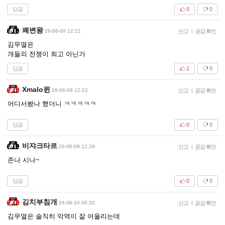
답글
0
0
쾌변왕
26-06-09 12:21
신고
|
공감 확인
김무열은
개들의 전쟁이 최고 아닌가
답글
1
0
Xmalo윈
26-06-09 12:22
신고
|
공감 확인
어디서봤나 했더니 ㅋㅋㅋㅋㅋ
답글
0
0
비쟈크타르
26-06-09 22:29
신고
|
공감 확인
존나 시나~
답글
0
0
김치부침개
26-06-10 00:20
신고
|
공감 확인
김무열은 솔직히 악역이 잘 어울리는데