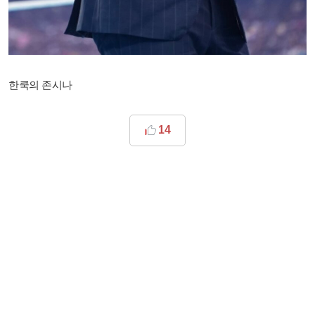
한쿡의 존시나
14