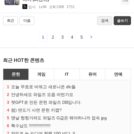
입사
Lv.94
조회 1509
17:51
최근
다음
검색
글쓰기
1
2
3
4
5
최근 HOT한 콘텐츠
몬헌
게임
IT
유머
연예
1
오늘 무료로 바꿔고 새로나온 dlc들
2
안녕하세요 와일즈 요즘 어떤가요
3
챗GPT로 만든 몬헌 와일즈 DB입니다.
4
펌) 면도기 사면 몬헌 키캡?
5
맨날 찡찡거려도 와일즈 G급은 해야하니까 접속 jpg
6
특수납도 !!!!!!!!!!!!!!!!!!
7
와일즈 늅 드디어 헌랭 100 넘다..!!