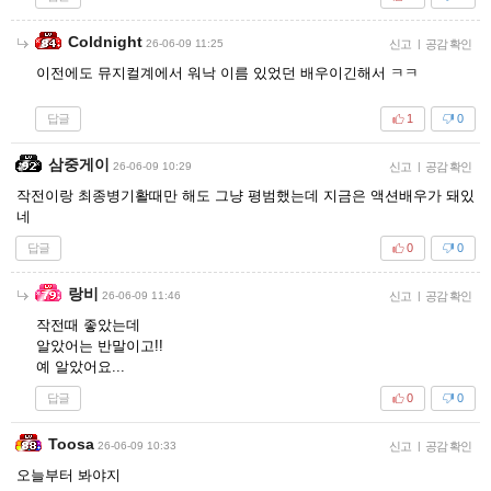
Coldnight
26-06-09 11:25
신고
|
공감 확인
이전에도 뮤지컬계에서 워낙 이름 있었던 배우이긴해서 ㅋㅋ
답글
1
0
삼중게이
26-06-09 10:29
신고
|
공감 확인
작전이랑 최종병기활때만 해도 그냥 평범했는데 지금은 액션배우가 돼있
네
답글
0
0
랑비
26-06-09 11:46
신고
|
공감 확인
작전때 좋았는데
알았어는 반말이고!!
예 알았어요...
답글
0
0
Toosa
26-06-09 10:33
신고
|
공감 확인
오늘부터 봐야지