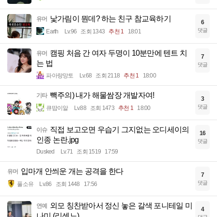
낯가림이 뭔데? 하는 친구 참교육하기
유머
6
댓글
Earth
Lv.96
조회 1343
추천 1
18:01
캠핑 처음 간 여자 두명이 10분만에 텐트 치
유머
7
는 법
댓글
파아랑망토
Lv.68
조회 2118
추천 1
18:00
빽주의) 내가 해물쌈장 개발자여!
기타
3
댓글
큐땁이알
Lv.88
조회 1473
추천 1
18:00
직접 보고오면 우습기 그지없는 오디세이의
이슈
16
인종 논란.jpg
댓글
Dusked
Lv.71
조회 1519
17:59
입마개 안씌운 개는 공격을 한다
유머
7
댓글
풀소유
Lv.86
조회 1448
17:56
외모 칭찬받아서 정신 놓은 갈색 포니테일 미
연예
4
나미 (리센느)
댓글