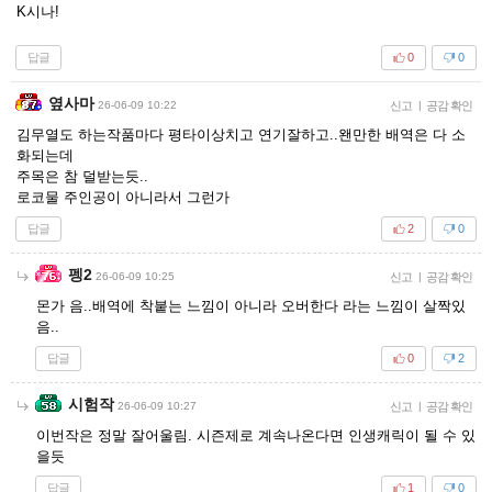
K시나!
답글
0
0
옆사마
26-06-09 10:22
신고
|
공감 확인
김무열도 하는작품마다 평타이상치고 연기잘하고..왠만한 배역은 다 소
화되는데
주목은 참 덜받는듯..
로코물 주인공이 아니라서 그런가
답글
2
0
펭2
26-06-09 10:25
신고
|
공감 확인
몬가 음..배역에 착붙는 느낌이 아니라 오버한다 라는 느낌이 살짝있
음..
답글
0
2
시험작
26-06-09 10:27
신고
|
공감 확인
이번작은 정말 잘어울림. 시즌제로 계속나온다면 인생캐릭이 될 수 있
을듯
답글
1
0