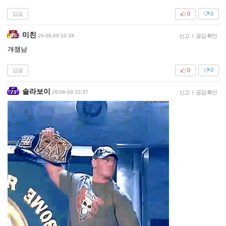
답글
0
0
미친
26-06-09 10:34
신고
|
공감 확인
개잼남
답글
0
0
솔라보이
26-06-09 10:37
신고
|
공감 확인