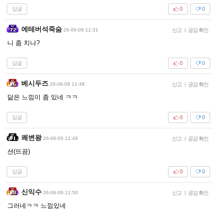
답글
0
0
에테버석죽숨
26-06-09 11:31
신고
|
공감 확인
니 좀 치나?
답글
0
0
베시두즈
26-06-09 11:48
신고
|
공감 확인
닮은 느낌이 좀 있네 ㅋㅋ
답글
0
0
쾌변왕
26-06-09 11:49
신고
|
공감 확인
션(뜨끔)
답글
0
0
신익수
26-06-09 11:50
신고
|
공감 확인
그러네ㅋㅋ 느낌있네