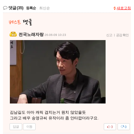
댓글
(35)
등록순
|
최신순
새로고침
전국노래자랑
26-06-09 10:23
신고
|
공감 확인
김남길도 아마 캐릭 겹치는거 원치 않았을듯
그라고 배우 송영규씨 유작이라 좀 안타깝더라구요.
답글
이동
3
0