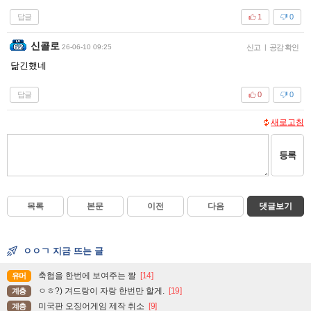
답글
1
0
신콜로
26-06-10 09:25
신고
|
공감 확인
닮긴했네
답글
0
0
새로고침
등록
목록
본문
이전
다음
댓글보기
ㅇㅇㄱ 지금 뜨는 글
축협을 한번에 보여주는 짤
[14]
유머
ㅇㅎ?) 겨드랑이 자랑 한번만 할게.
[19]
계층
미국판 오징어게임 제작 취소
[9]
계층