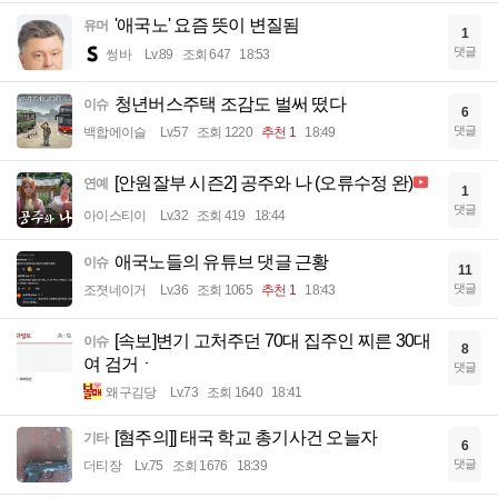
'애국노' 요즘 뜻이 변질됨
유머
1
댓글
썽바
Lv.89
조회 647
18:53
청년버스주택 조감도 벌써 떴다
이슈
6
댓글
백합에이슬
Lv.57
조회 1220
추천 1
18:49
[안원잘부 시즌2] 공주와 나 (오류수정 완)
연예
1
댓글
아이스티이
Lv.32
조회 419
18:44
애국노들의 유튜브 댓글 근황
이슈
11
댓글
조졋네이거
Lv.36
조회 1065
추천 1
18:43
[속보]변기 고처주던 70대 집주인 찌른 30대
이슈
8
여 검거ㆍ
댓글
왜구김당
Lv.73
조회 1640
18:41
[혐주의]] 태국 학교 총기사건 오늘자
기타
6
댓글
더티장
Lv.75
조회 1676
18:39