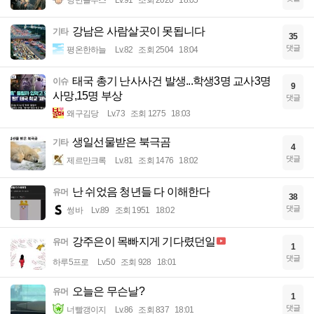
강남은 사람살곳이 못됩니다
기타
35
댓글
평온한하늘
Lv.82
조회 2504
18:04
태국 총기 난사사건 발생...학생3명 교사3명
이슈
9
사망,15명 부상
댓글
왜구김당
Lv.73
조회 1275
18:03
생일선물받은 북극곰
기타
4
댓글
제르만크록
Lv.81
조회 1476
18:02
난 쉬었음 청년들 다 이해한다
유머
38
댓글
썽바
Lv.89
조회 1951
18:02
강주은이 목빠지게 기다렸던일
유머
1
댓글
하루5프로
Lv.50
조회 928
18:01
오늘은 무슨날?
유머
1
댓글
너빨갱이지
Lv.86
조회 837
18:01