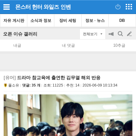
몬스터 헌터 와일즈
인벤
자유 게시판
소식과 정보
장비 세팅
정보 · 뉴스
DB
오픈 이슈 갤러리
전체보기
공
검
글
지
색
내글
내 댓글
10추글
on/off
쓰
기
[유머]
드라마 참교육에 출연한 김무열 해외 반응
풀소유
댓글: 35 개
조회:
11225
추천:
14
2026-06-09 10:13:34