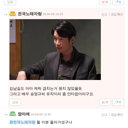
답글
0
0
전국노래자랑
26-06-09 10:23
신고
|
공감 확인
김남길도 아마 캐릭 겹치는거 원치 않았을듯
그라고 배우 송영규씨 유작이라 좀 안타깝더라구요.
답글
3
0
깡마에
26-06-09 10:35
신고
|
공감 확인
@전국노래자랑
헐 이분 돌아가셨구나