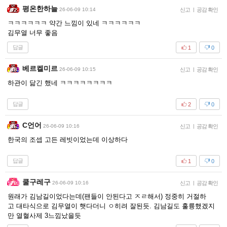
평온한하늘
26-06-09 10:14
신고
|
공감 확인
ㅋㅋㅋㅋㅋㅋ 약간 느낌이 있네 ㅋㅋㅋㅋㅋㅋ
김무열 너무 좋음
답글
1
0
베르켈미르
26-06-09 10:15
신고
|
공감 확인
하관이 닮긴 했네 ㅋㅋㅋㅋㅋㅋㅋㅋ
답글
2
0
C언어
26-06-09 10:16
신고
|
공감 확인
한국의 조셉 고든 레빗이었는데 이상하다
답글
1
0
쿨구레구
26-06-09 10:16
신고
|
공감 확인
원래가 김남길이었다는데(팬들이 안된다고 ㅈㄹ해서) 정중히 거절하
고 대타식으로 김무열이 햇다더니 ㅇ히려 잘된듯. 김남길도 훌륭했겠지
만 열혈사제 3느낌났을듯