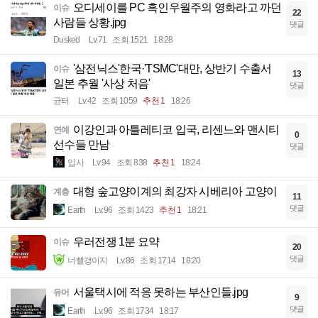
오디세이를 PC 흑인우월주의 영화라고 까던
이슈
22
사람들 상황.jpg
댓글
Dusked
Lv.71
조회 1521
18:28
'삼전닉스'한국·'TSMC'대만, 상반기 수출서
이슈
13
일본 추월 '사상 처음'
댓글
균터
Lv.42
조회 1059
추천 1
18:26
이강인과 아틀레티코 입국, 리센느와 맨시티
연예
0
선수들 만남
댓글
입사
Lv.94
조회 838
추천 1
18:24
대형 숲고양이계의 최강자 시베리아 고양이
계층
11
댓글
Earth
Lv.96
조회 1423
추천 1
18:21
우러전쟁 1분 요약
이슈
20
댓글
너빨갱이지
Lv.86
조회 1714
18:20
서울택시에 적응 못하는 부산인들.jpg
유머
9
댓글
Earth
Lv.96
조회 1734
18:17