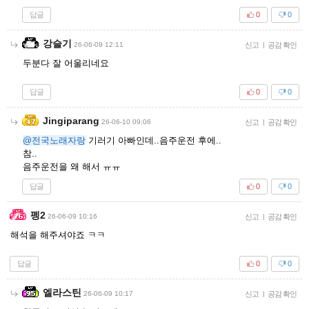
답글
0
0
강슬기
26-06-09 12:11
신고
|
공감 확인
두분다 잘 어울리네요
답글
0
0
Jingiparang
26-06-10 09:06
신고
|
공감 확인
@전국노래자랑
기러기 아빠인데..음주운전 후에..
참..
음주운전을 왜 해서 ㅠㅠ
답글
0
0
펭2
26-06-09 10:16
신고
|
공감 확인
해석을 해주셔야죠 ㅋㅋ
답글
0
0
엘라스틴
26-06-09 10:17
신고
|
공감 확인