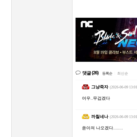
(26)
댓글
등록순
|
최신순
그냥죽자
(2026-06-09 13:01
어우..무겁겠다
까칠네나
(2026-06-09 13:01
쏟아져 나오겠다........