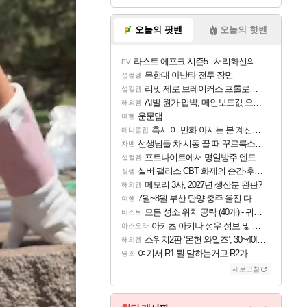
오늘의 팟벤
오늘의 핫벤
라스트 에포크 시즌5 - 서리화신의 분노 티저
PV
무한대 아난타 전투 장면
섭컬겜
리밋 제로 브레이커스 프롤로그 테스트 후기 영상 업로드
섭컬겜
AI발 원가 압박, 메인보드값 오르나
해외겜
운문댐
여행
혹시 이 만화 아시는 분 계신가요
애니클립
선생님들 차 시동 끌 때 꾸르륵소리나는데
차벤
포트나이트에서 명일방주 엔드필드 [펠리카] 판매 예정
섭컬겜
실버 팰리스 CBT 화제의 순간·후기 모음
실팰
메모리 3사, 2027년 생산분 완판?
해외겜
7월~8월 부산-단양-충주-울진 다녀왔어요~
여행
모든 성소 위치 공략 (40개) - 귀환한 영혼 도전과제
비스트
아키츠 아키나 성우 정보 및 주요 필모
아스오라
스위치2판 ‘몬헌 와일즈’, 30~40fps 목표 추정
해외겜
여기서 R1 뭘 말하는거고 R2가 뭘말하는걸까요?
명조
새로고침