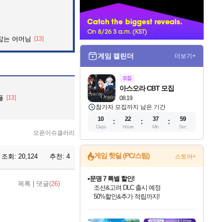
너
잡는 어머님
[13]
게임 캘린더
더보기+
모집
아스오라 CBT 모집
플
[13]
08.19
참가자 모집까지 남은 기간
10
22
37
58
Days
Hours
Min
Sec
오픈이슈갤러리
게임 핫딜 (PC/스팀)
조회:
20,124
추천:
4
스토어+
마블 투혼 파이팅 소울즈 정식출시!
목록
|
댓글(
26
)
마블 히어로 총 출동&화려한 격투!
네이버 포인트 혜택까지!
인벤게임즈 8월 특별 할인!
드래곤소드: 어웨이크닝 입점!
문명 7 특별 할인!
귀무자: 검의 길 예약 판매 중!
비스트 오브 리인카네이션 정식 출시!
커세어 코브 출시 기념 할인!
더 렐릭 퍼스트 가디언 정식 출시
베데스다 40주년 기념 할인 중!
캡콤 프렌차이즈 할인 진행 중!
캡콤 일부 상품 상시 할인
스타워즈 은하계 레이서
로블록스 기프트 카드 공식 입점
인기 퍼블리셔 모음!
스팀으로 만나는 드래곤소드!
조선&고려 DLC 출시 예정
10% 할인과
게임프릭 신작 IP
해적'섬'을 발전시키자!
설화x하드코어 액션!
베데스다의 명작들을
몬헌, 바하 등 인기 IP를
몬헌 와일즈 & 드래곤즈 도그마2
인벤게임즈에서 10% 추가 적립
Robux를 가장 안전하고