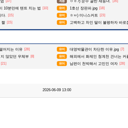
위엄
[37]
ㅇㅎ?) 순수 골반 재능녀.
[35]
계층
이 10분만에 텐트 치는 법
[10]
1호선 장판파.jpg
[18]
유머
니다.
[15]
ㅎㅂ) 미니스커트
[23]
유머
 짤
[15]
고백하고 차인 딸이 불평하자 바로
유머
 떨어지는 이유
[28]
대영박물관이 차단한 이유.jpg
[7]
유머
지 않았던 우체부
[8]
해외에서 화제인 청계천 건너는 커
유머
[21]
남편이 천박해서 고민인 여자
[28]
유머
2026-06-09 13:00