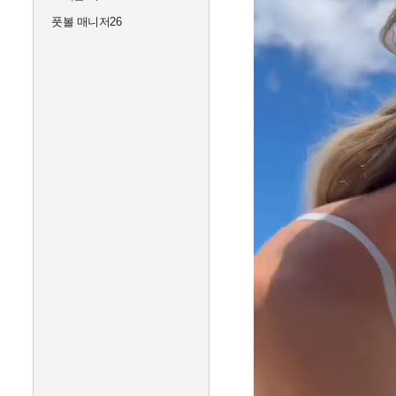
풋볼 매니저26