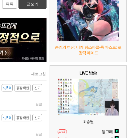
7
리듬 천국 미라클 스타즈
2
목록
글쓰기
8
헤일로: 캠페인 이볼브드
2
9
캡틴 츠바사 2 월드 파이터즈
승리의 여신: 니케 팀스파클-륨 마스트: 로
망틱 메이드
10
레고 배트맨: 레거시 오브 더 다크 나이트
LIVE 방송
새로고침
감
0
공감 확인
신고
답글
감
0
공감 확인
신고
초승달
둥그레
LIVE
답글