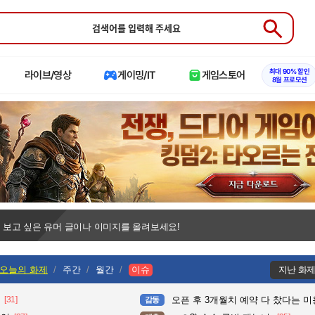
Submit
최대 90% 할인
라이브/영상
게이밍/IT
게임스토어
8월 프로모션
 보고 싶은 유머 글이나 이미지를 올려보세요!
오늘의 화제
주간
월간
이슈
지난 화
[31]
오픈 후 3개월치 예약 다 찼다는 
감동