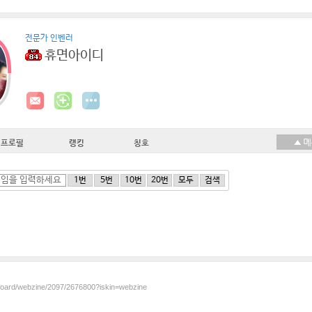
전문가 인벤러
휴면아이디
프로필
랭킹
칭호
1번
5번
10번
20번
모두
검색
/board/webzine/2097/2676800?iskin=webzine