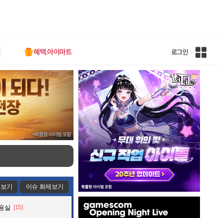
혜택.아이마트
로그인
인
벤
전
체
사
이
트
맵
제보기
이슈 화제보기
인
미용실
[15]
벤
배