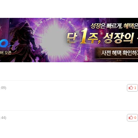
:09)
공감
비공
1
:44)
공감
비공
0