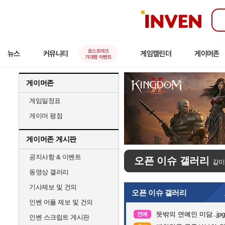
인
벤
로스트아크
뉴스
커뮤니티
게임캘린더
게이머존
기대평 이벤트
게이머존
게임일정표
게이머 평점
게이머존 게시판
공지사항 & 이벤트
오픈 이슈 갤러리
같이
동영상 갤러리
기사제보 및 건의
오픈 이슈 갤러리
인벤 어플 제보 및 건의
뜻밖의 연예인 미담..jpg
연예
인벤 스크립트 게시판