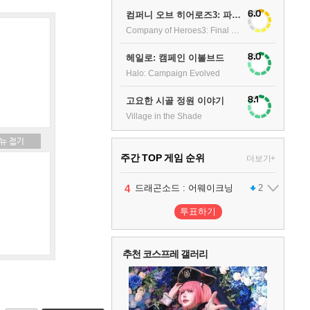
6.0
컴퍼니 오브 히어로즈3: 파이널 스탠드
Company of Heroes3: Final stand
8.0
헤일로: 캠페인 이볼브드
Halo: Campaign Evolved
8.1
고요한 시골 정원 이야기
Village in the Shade
주간 TOP 게임 순위
더보기+
1
2
3
4
팰월드
프로야구스피리츠2026
드래곤소드 : 어웨이크닝
어쌔신 크리드: 블랙 플래그 리싱크드
1
2
2
투표하기
5
블라인드 삼국
1
추천 코스프레 갤러리
6
그랑블루 판타지 리링크 - 엔드리스 라그나로크
1