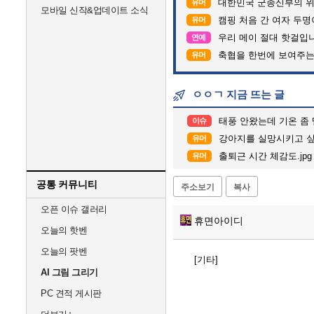
대한민국 군종신부의 
유머
모바일 신작&업데이트 소식
캠핑 처음 간 여자 두명
유머
우리 메이 절대 핫걸입
연예
축협을 한번에 보여주는
유머
ㅇㅇㄱ 지금 뜨는 글
태풍 안왔는데 기온 좀
이슈
강아지를 실망시키고 싶
유머
출퇴근 시간 체감도.jpg
유머
공통 커뮤니티
주소보기
복사
오픈 이슈 갤러리
휴면아이디
오늘의 핫벤
오늘의 팟벤
[기타]
AI 그림 그리기
PC 견적 게시판