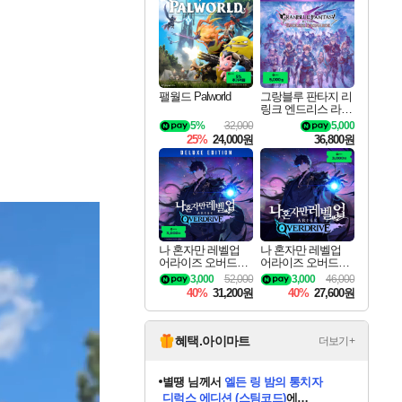
최대 90% 할인가를 만나보세요!
네이버혜택과 함께 만나보세요!
50%할인&추가 적립까지!
이니&베니 혜택까지!
네이버 혜택가와 함께 예약하세요!
할인&네이버혜택으로 만나보세요!
네이버페이 혜택과 만나보세요!
40주년 프로모션으로 만나보세요!
할인가에 만나보세요!
일부 에디션 상시 할인!
혜택으로 예약 판매 중
편안하게 충전하세요
팰월드 Palworld
그랑블루 판타지 리
링크 엔드리스 라그
나로크 업그레이드
5%
32,000
5,000
킷 Granblue Fantasy
25%
24,000원
36,800원
Relink Endless Ragn
arok Upgrade Kit DL
C
나 혼자만 레벨업
나 혼자만 레벨업
어라이즈 오버드라
어라이즈 오버드라
이브 디럭스 에디션
이브 Solo Leveling A
3,000
52,000
3,000
46,000
Solo Leveling Arise
rise
40%
31,200원
40%
27,600원
Overdrive Deluxe Edi
tion
혜택.아이마트
더보기+
니코
님께서
(본편포함) 데이브 더
다이버 인 더 정글 번들 (스팀코드)
에