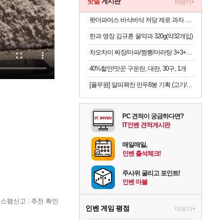
핫딜
게시판
더보기+
왓더파머스 바삭바삭 저당 제로 과자 11종 모음
한과 명장 김규흔 꿀약과 320g(약32개입)
차오차이 짜장/마파/짬뽕/마라탕 3+3+3 골라담기(+2개 증정)
40%할인!맛꾼 구운란, 대란, 30구, 1개
[풀무원] 얄피꽉찬 만두8봉 기획 (고기/김치/교자/물만두 외)
PC 견적이 궁금하다면?
IT인벤 견적게시판
매일매일,
인벤 출석체크!
주사위 굴리고 포인트!
인벤 마블
스팸신고
추천 확인
인벤 게임 평점
더보기+