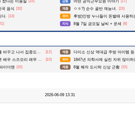
다 찼다는 미용실
[15]
어떤 공익근무요원 이야기
[17]
감동
한국 음식
[32]
ㅇㅎ?) 순수 골반 재능녀.
[23]
계층
니다.
[13]
후방)인방 누나들이 돈벌때 사용하는 밑캠
유머
21]
8월 7일 금요일 날씨 + 운세
[6]
지식
도가 확 올라갔다는 한 아파트의 안내방송
[12]
다이소 신상 역대급 주방 아이템 
계층
배우 스즈모리 레무 섭외
[10]
1847년 의학서에 실린 자위 많이하는
유머
삼파이더맨
[15]
8월 혜자 도시락 신상 근황
[15]
계층
2026-06-09 13:31