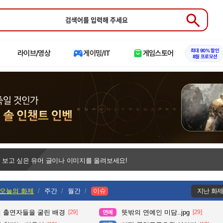
Submit
최대 90% 할인
라이브/영상
게이밍/IT
게임스토어
8월 프로모션
 보고 싶은 유머 글이나 이미지를 올려보세요!
오늘의 화제
주간
월간
이슈
지난 화
때 출연자들을 굴린 배경
[29]
뜻밖의 연예인 미담..jpg
[29]
연예