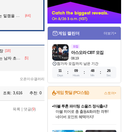
너
을 알아보자
[44]
게임 캘린더
더보기+
모집
등장
[18]
아스오라 CBT 모집
 남자 초상화
[5]
08.19
참가자 모집까지 남은 기간
11
09
48
25
Days
Hours
Min
Sec
오픈이슈갤러리
게임 핫딜 (PC/스팀)
조회:
3,616
추천:
0
스토어+
마블 투혼 파이팅 소울즈 정식출시!
목록
|
댓글(
9
)
마블 히어로 총 출동&화려한 격투!
네이버 포인트 혜택까지!
인벤게임즈 8월 특별 할인!
드래곤소드: 어웨이크닝 입점!
문명 7 특별 할인!
귀무자: 검의 길 예약 판매 중!
비스트 오브 리인카네이션 정식 출시!
커세어 코브 출시 기념 할인!
더 렐릭 퍼스트 가디언 정식 출시
베데스다 40주년 기념 할인 중!
캡콤 프렌차이즈 할인 진행 중!
캡콤 일부 상품 상시 할인
스타워즈 은하계 레이서
로블록스 기프트 카드 공식 입점
인기 퍼블리셔 모음!
스팀으로 만나는 드래곤소드!
조선&고려 DLC 출시 예정
10% 할인과
게임프릭 신작 IP
해적'섬'을 발전시키자!
설화x하드코어 액션!
베데스다의 명작들을
몬헌, 바하 등 인기 IP를
몬헌 와일즈 & 드래곤즈 도그마2
인벤게임즈에서 10% 추가 적립
Robux를 가장 안전하고