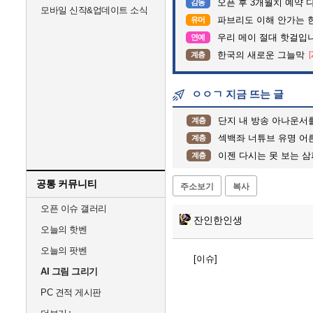
오픈 후 3개월치 예약 
감동
모바일 신작&업데이트 소식
파브리도 이해 안가는 
유머
우리 메이 절대 핫걸입
연예
한국의 새로운 그늘막
[
계층
ㅇㅇㄱ 지금 뜨는 글
단지 내 방송 아나운서를 바꾸고 나서 집중
계층
섹백좌 너튜브 유명 어른 
계층
이젠 다시는 못 보는 
계층
공통 커뮤니티
주소보기
복사
오픈 이슈 갤러리
잔인한인생
오늘의 핫벤
오늘의 팟벤
[이슈]
AI 그림 그리기
PC 견적 게시판