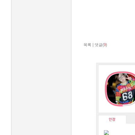
목록
|
댓글(
9
)
인장