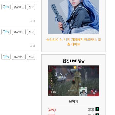
8
헤일로: 캠페인 이볼브드
2
감
0
공감 확인
신고
9
캡틴 츠바사 2 월드 파이터즈
답글
10
레고 배트맨: 레거시 오브 더 다크 나이트
감
0
공감 확인
신고
승리의 여신: 니케 기묭묭지 아르카나: 포
츈 메이트
답글
감
0
공감 확인
신고
웹진 LIVE 방송
브이챠
콩콩
LIVE