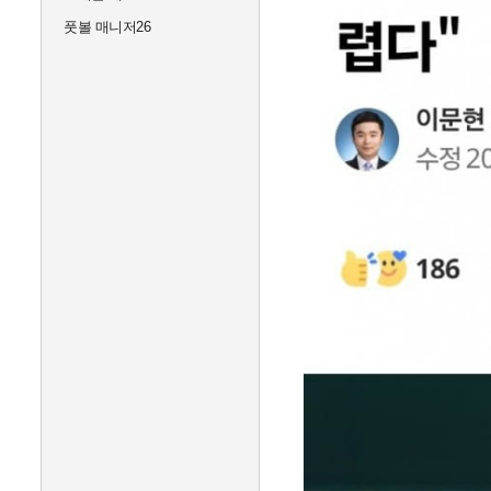
풋볼 매니저26