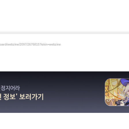
/board/webzine/2097/2676815?iskin=webzine