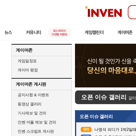
인
벤
로스트아크
뉴스
커뮤니티
게임캘린더
게이머존
기대평 이벤트
게이머존
게임일정표
게이머 평점
게이머존 게시판
공지사항 & 이벤트
오픈 이슈 갤러리
같이
동영상 갤러리
기사제보 및 건의
오픈 이슈 갤러리
인벤 어플 제보 및 건의
나영석 피디가 1박2일
유머
인벤 스크립트 게시판