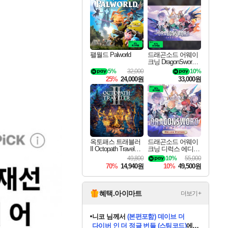
최대 90% 할인가를 만나보세요!
네이버혜택과 함께 만나보세요!
50%할인&추가 적립까지!
이니&베니 혜택까지!
네이버 혜택가와 함께 예약하세요!
할인&네이버혜택으로 만나보세요!
네이버페이 혜택과 만나보세요!
40주년 프로모션으로 만나보세요!
할인가에 만나보세요!
일부 에디션 상시 할인!
혜택으로 예약 판매 중
편안하게 충전하세요
팰월드 Palworld
드래곤소드 어웨이
크닝 DragonSword A
wakening
5%
32,000
10%
25%
24,000원
33,000원
옥토패스 트래블러
드래곤소드 어웨이
II Octopath Traveler I
크닝 디럭스 에디션
I
DragonSword Awake
49,800
10%
55,000
ning Deluxe Edition
70%
14,940원
10%
49,500원
혜택.아이마트
더보기+
니코
님께서
(본편포함) 데이브 더
다이버 인 더 정글 번들 (스팀코드)
에