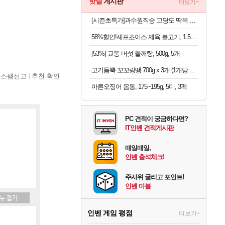
핫딜
게시판
더보기+
[시즌초특가]과수원직송 고당도 딱복 차돌복숭아, 1박스, 2kg (9-10과)
58%할인!셰프초이스 제육 불고기, 1.5kg, 1개
[53%] 교동 버섯 들깨탕, 500g, 5개
고기듬뿍 꼬꼬랑땡 700g x 3개 (1개당 8,633원)
스팸신고
추천 확인
마른오징어 몸통, 175~195g, 5미, 3팩
PC 견적이 궁금하다면?
IT인벤 견적게시판
매일매일,
인벤 출석체크!
주사위 굴리고 포인트!
인벤 마블
인벤 게임 평점
더보기+