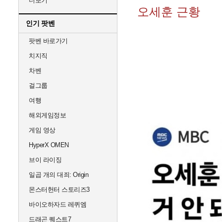
더보기
오세훈 근황
인기 팟벤
팟벤 바로가기
치지직
차벤
걸그룹
여행
해외게임정보
게임 영상
HyperX OMEN
브이 라이징
일곱 개의 대죄: Origin
몬스터헌터 스토리즈3
바이오하자드 레퀴엠
드래곤 퀘스트7