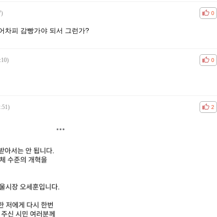
7)
공감
비공
0
. 어차피 감빵가야 되서 그런가?
:10)
공감
비공
0
:51)
공감
비공
2