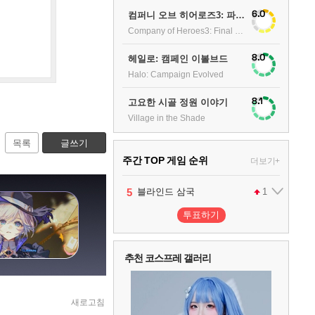
6.0
컴퍼니 오브 히어로즈3: 파이널 스탠드
Company of Heroes3: Final stand
8.0
헤일로: 캠페인 이볼브드
Halo: Campaign Evolved
8.1
고요한 시골 정원 이야기
Village in the Shade
목록
글쓰기
주간 TOP 게임 순위
더보기+
1
2
3
4
5
팰월드
프로야구스피리츠2026
드래곤소드 : 어웨이크닝
블라인드 삼국
어쌔신 크리드: 블랙 플래그 리싱크드
1
2
2
1
투표하기
6
그랑블루 판타지 리링크 - 엔드리스 라그나로크
1
추천 코스프레 갤러리
7
리듬 천국 미라클 스타즈
2
새로고침