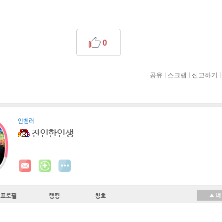
0
공유
스크랩
신고하기
인벤러
잔인한인생
프로필
랭킹
칭호