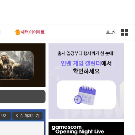
혜택.아이마트
로그인
인
벤
전
체
사
이
트
맵
제보기
이슈 화제보기
인
벤
배