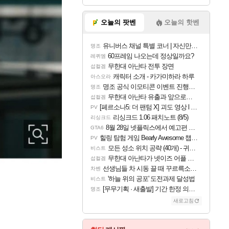
오늘의 팟벤
오늘의 핫벤
유니버스 채널 특별 코너 | 자신만의 스타일
명조
60프레임 나오는데 정상일까요?
레퀴엠
무한대 아난타 전투 장면
섭컬겜
캐릭터 소개 - 카가미하라 하루
아스오라
명조 공식 이모티콘 이벤트 진행해봤습니다! 참여부터 추첨까지????
명조
무한대 아난타 유출과 앞으로의 예상 (루머)
섭컬겜
[페르소나5: 더 팬텀 X] 괴도 영상 l 타카마키 안·댄싱 스타
PV
리싱크드 1.06 패치노트 (8/5)
리싱크드
8월 28일 넷플릭스에서 예고편 공개 예정
GTA6
힐링 탐험 게임 Bearly Awesome 챕터 1 트레일러
PV
모든 성소 위치 공략 (40개) - 귀환한 영혼 도전과제
비스트
무한대 아난타가 넷이즈 어플 달력에 일정 등록
섭컬겜
선생님들 차 시동 끌 때 꾸르륵소리나는데
차벤
'하늘 위의 공포' 도전과제 달성법
비스트
[무무기획 · 새출발] 기간 한정 의뢰 이벤트
명조
새로고침