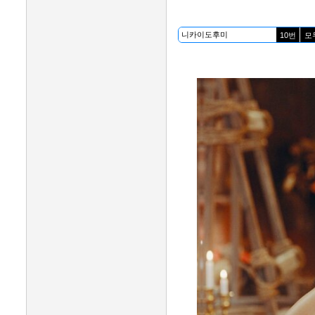
10번
모