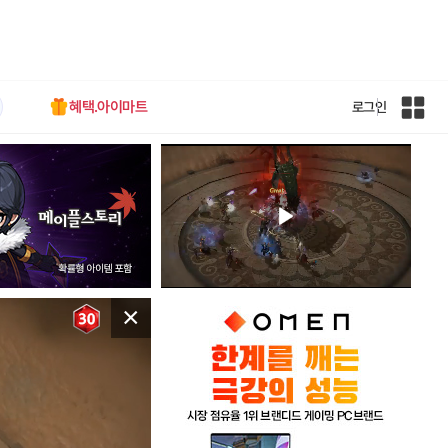
혜택.아이마트
로그인
인
벤
전
체
사
이
트
맵
×