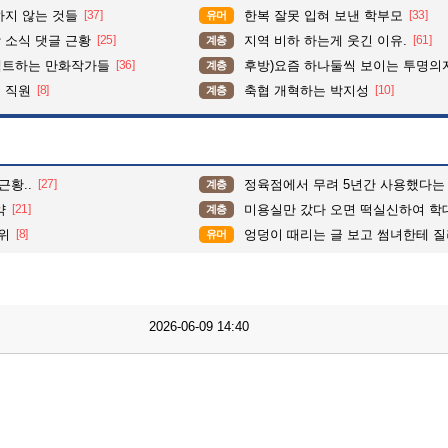
하지 않는 것들
[37]
한복 잘못 입혀 보낸 학부모
[33]
유머
 소식 댓글 근황
[25]
지역 비하 하는게 웃긴 이유.
[61]
계층
펙트하는 만화작가들
[36]
후방)요즘 하나둘씩 보이는 투명의
계층
 직원
[8]
축협 개혁하는 박지성
[10]
계층
근황..
[27]
정육점에서 무려 5년간 사용했다는 
계층
약
[21]
미용실만 갔다 오면 떡실신하여 학대 의심으로 
계층
위
[8]
엉덩이 때리는 글 보고 썸녀한테 
유머
2026-06-09 14:40