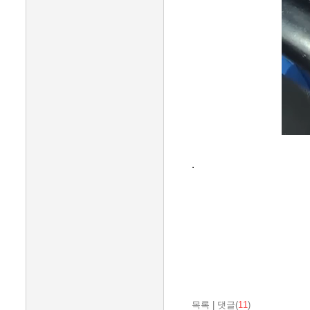
.
목록
|
댓글(
11
)