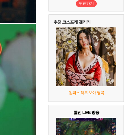
3
프로야구스피리츠2026
2
투표하기
4
드래곤소드 : 어웨이크닝
2
5
블라인드 삼국
1
추천 코스프레 갤러리
6
그랑블루 판타지 리링크 - 엔드리스 라그나로크
1
7
리듬 천국 미라클 스타즈
2
8
헤일로: 캠페인 이볼브드
2
9
캡틴 츠바사 2 월드 파이터즈
10
레고 배트맨: 레거시 오브 더 다크 나이트
원피스 하루 보아 행콕
웹진 LIVE 방송