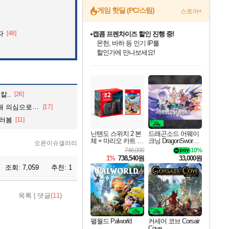
게임 핫딜 (PC/스팀)
스토어+
자
[48]
캡콤 프렌차이즈 할인 진행 중!
몬헌, 바하 등 인기 IP를
할인가에 만나보세요!
인벤게임즈 8월 특별 할인!
드래곤소드: 어웨이크닝 입점!
문명 7 특별 할인!
귀무자: 검의 길 예약 판매 중!
비스트 오브 리인카네이션 정식 출시!
커세어 코브 출시 기념 할인!
더 렐릭 퍼스트 가디언 정식 출시
베데스다 40주년 기념 할인 중!
마블 투혼 파이팅 소울즈 예약 판매 중!
캡콤 일부 상품 상시 할인
스타워즈 은하계 레이서
로블록스 기프트 카드 공식 입점
인기 퍼블리셔 모음!
스팀으로 만나는 드래곤소드!
조선&고려 DLC 출시 예정
10% 할인과
게임프릭 신작 IP
해적'섬'을 발전시키자!
설화x하드코어 액션!
베데스다의 명작들을
마블 히어로 총 출동&화려한 격투!
몬헌 와일즈 & 드래곤즈 도그마2
인벤게임즈에서 10% 추가 적립
Robux를 가장 안전하고
최대 90% 할인가를 만나보세요!
네이버혜택과 함께 만나보세요!
50%할인&추가 적립까지!
이니&베니 혜택까지!
네이버 혜택가와 함께 예약하세요!
할인&네이버혜택으로 만나보세요!
네이버페이 혜택과 만나보세요!
40주년 프로모션으로 만나보세요!
네이버 포인트 혜택까지!
일부 에디션 상시 할인!
혜택으로 예약 판매 중
편안하게 충전하세요
칼..
[26]
cctv 돌려보니
[17]
질러봄
[11]
닌텐도 스위치 2 본
드래곤소드 어웨이
체 + 마리오 카트 월
크닝 DragonSword A
오픈이슈갤러리
드
wakening
746,000
10%
1%
738,540원
33,000원
조회:
7,059
추천:
1
목록
|
댓글(
11
)
팰월드 Palworld
커세어 코브 Corsair
Cove