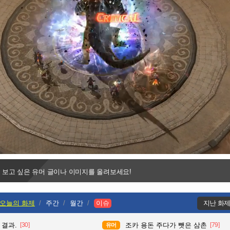
Progress
:
Loaded
:
0%
0%
 보고 싶은 유머 글이나 이미지를 올려보세요!
오늘의 화제
주간
월간
이슈
지난 화
 결과.
[30]
조카 용돈 주다가 뺏은 삼촌
[79]
유머