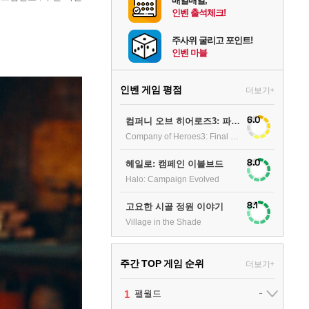
매일매일,
인벤 출석체크!
주사위 굴리고 포인트!
인벤 마블
인벤 게임 평점
더보기+
6.0
컴퍼니 오브 히어로즈3: 파이널 스탠드
Company of Heroes3: Final stand
8.0
헤일로: 캠페인 이볼브드
Halo: Campaign Evolved
8.1
고요한 시골 정원 이야기
Village in the Shade
주간 TOP 게임 순위
더보기+
1
2
팰월드
어쌔신 크리드: 블랙 플래그 리싱크드
1