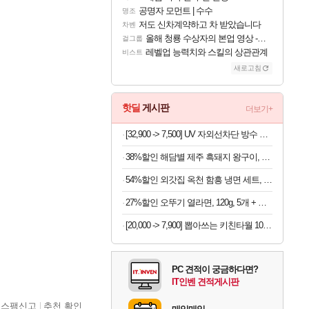
공명자 모먼트 | 수수
명조
저도 신차계약하고 차 받았습니다
차벤
올해 청룡 수상자의 본업 영상 - 스테이씨 윤
걸그룹
레벨업 능력치와 스킬의 상관관계
비스트
새로고침
핫딜
게시판
더보기+
[32,900 -> 7,500] UV 자외선차단 방수 방풍 양우산
38%할인 해담별 제주 흑돼지 왕구이, 1.2kg, 2개
54%할인 외갓집 옥천 함흥 냉면 세트, 물냉면 5인분 + 비빔냉면 5인분, 1세트
27%할인 오뚜기 열라면, 120g, 5개 + 마열라면, 120g, 4개 + 더핫열라면, 120g, 4개 + 로열라면, 120g, 4개
[20,000 -> 7,900] 뽑아쓰는 키친타월 100매 x 9박스
PC 견적이 궁금하다면?
IT인벤 견적게시판
스팸신고
추천 확인