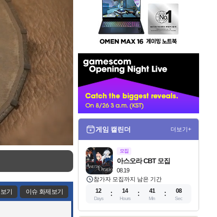
인
벤
배
너
게임 캘린더
더보기+
모집
아스오라 CBT 모집
08.19
참가자 모집까지 남은 기간
12
14
41
05
제보기
이슈 화제보기
Days
Hours
Min
Sec