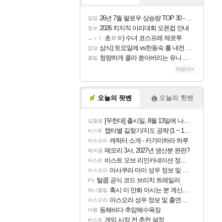
26년 7월 팔로우 상승량 TOP 30 - 월간 치지직
잡담
2026 치지직 이리대회 오픈컵 안내
정보
초ㅇㅎ) 수녀 코스프레 제로투
ㅗㅜㅑ
삼식) 토요일에 vs한동숙 롤 내전 예정
잡담
청량하게 콜라 쏟아버리는 유니 ㅋㅋㅋ
클립
더보기+
오늘의 팟벤
오늘의 핫벤
[무한대] 출시일, 8월 13일에 나오나
섭컬겜
챕터별 길찾기/지도 공략 (1 ~ 12장)
비스트
캐릭터 소개 - 카가미하라 하루
아스오라
메모리 3사, 2027년 생산분 완판?
해외겜
비스트 오브 리인카네이션 정보/공략글 모음
비스트
아사쿠라 마이 성우 정보 및 주요 필모
아스오라
탈콥 공식 코드 브리치 트레일러
PV
혹시 이 만화 아시는 분 계신가요
애니클립
아스오라 성우 정보 및 출연작 모음
아스오라
동해바다 추암해수욕장
여행
게임 시작 전 추천 설정
비스트