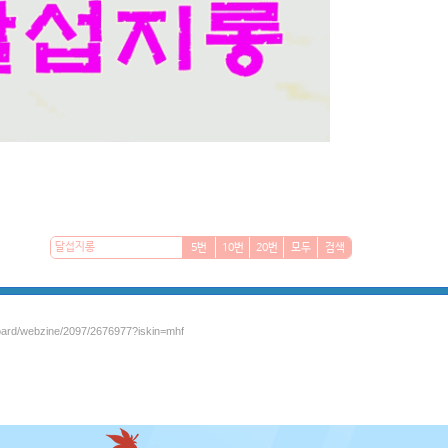
5번
10번
20번
모두
검색
board/webzine/2097/2676977?iskin=mhf