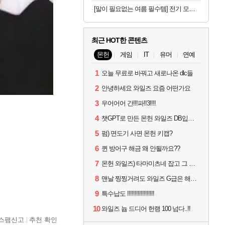
[말이 필요없는 여름 필수템] 전기 모기채 x 2개
최근 HOT한 콘텐츠
몬헌
게임
IT
유머
연예
1
오늘 무료로 바꿔고 새로나온 dlc들
2
안녕하세요 와일즈 요즘 어떤가요
3
우어어어 간!!!파!!3!!!!
4
챗GPT로 만든 몬헌 와일즈 DB입니다.
5
펌) 면도기 사면 몬헌 키캡?
6
퀸 방어구 해금 왜 안될까요??
7
몬헌 와일즈) 타마미츠네 잡고 그 뒤로 안했는데 복귀하려면 뭐부터..?
8
맨날 찡찡거려도 와일즈 G급은 해야하니까 접속 jpg
9
특수납도 !!!!!!!!!!!!!!!!!!
10
와일즈 늅 드디어 헌랭 100 넘다..!!
스팸신고
추천 확인