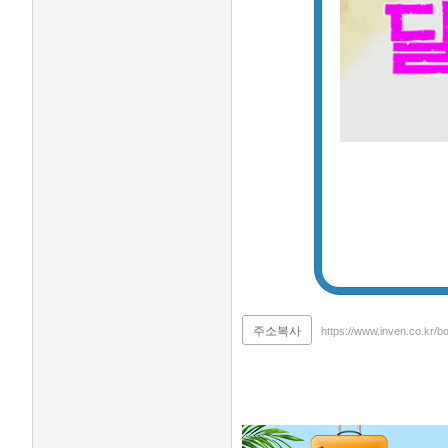
주소복사
https://www.inven.co.kr/