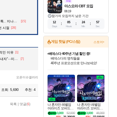
모집
아스오라 CBT 모집
08.19
참가자 모집까지 남은 기간
던 아재의 정체
[15]
12
05
24
56
Days
Hours
Min
Sec
던 시절
[28]
게임 핫딜 (PC/스팀)
스토어+
적인 이유
[1]
마블 투혼 파이팅 소울즈 예약 판매 중!
마블 히어로 총 출동&화려한 격투!
3명 구속, 1명은 기각
[7]
네이버 포인트 혜택까지!
인벤게임즈 8월 특별 할인!
드래곤소드: 어웨이크닝 입점!
문명 7 특별 할인!
귀무자: 검의 길 예약 판매 중!
비스트 오브 리인카네이션 정식 출시!
커세어 코브 출시 기념 할인!
더 렐릭 퍼스트 가디언 정식 출시
베데스다 40주년 기념 할인 중!
캡콤 프렌차이즈 할인 진행 중!
캡콤 일부 상품 상시 할인
스타워즈 은하계 레이서
로블록스 기프트 카드 공식 입점
인기 퍼블리셔 모음!
스팀으로 만나는 드래곤소드!
조선&고려 DLC 출시 예정
10% 할인과
게임프릭 신작 IP
해적'섬'을 발전시키자!
설화x하드코어 액션!
베데스다의 명작들을
몬헌, 바하 등 인기 IP를
몬헌 와일즈 & 드래곤즈 도그마2
인벤게임즈에서 10% 추가 적립
Robux를 가장 안전하고
오픈이슈갤러리
최대 90% 할인가를 만나보세요!
네이버혜택과 함께 만나보세요!
50%할인&추가 적립까지!
이니&베니 혜택까지!
네이버 혜택가와 함께 예약하세요!
할인&네이버혜택으로 만나보세요!
네이버페이 혜택과 만나보세요!
40주년 프로모션으로 만나보세요!
할인가에 만나보세요!
일부 에디션 상시 할인!
혜택으로 예약 판매 중
편안하게 충전하세요
조회:
5,690
추천:
4
목록
|
댓글(
6
)
나 혼자만 레벨업
나 혼자만 레벨업
어라이즈 오버드라
어라이즈 오버드라
이브 디럭스 에디션
이브 Solo Leveling A
3,000
52,000
3,000
46,000
Solo Leveling Arise
rise