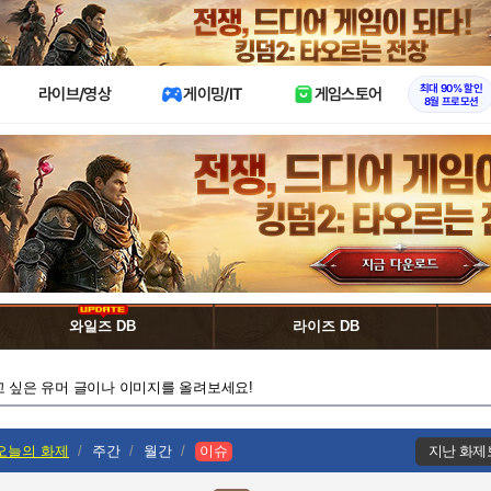
X
최대 90% 할인
라이브/영상
게이밍/IT
게임스토어
8월 프로모션
와일즈 DB
라이즈 DB
고 싶은 유머 글이나 이미지를 올려보세요!
오늘의 화제
주간
월간
이슈
지난 화제