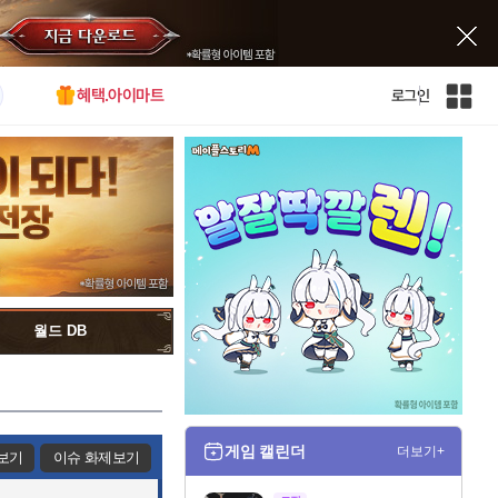
혜택.아이마트
로그인
인
벤
전
체
사
이
트
맵
월드 DB
게임 캘린더
더보기+
보기
이슈 화제보기