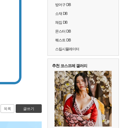
방어구 DB
소재 DB
채집 DB
몬스터 DB
퀘스트 DB
스킬시뮬레이터
추천 코스프레 갤러리
목록
글쓰기