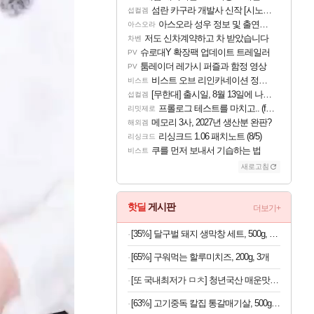
섬란 카구라 개발사 신작 [시노비 넥서스] 연내 출시 예정
섭컬겜
아스오라 성우 정보 및 출연작 모음
아스오라
저도 신차계약하고 차 받았습니다
차벤
슈로대Y 확장팩 업데이트 트레일러
PV
툼레이더 레가시 퍼즐과 함정 영상
PV
비스트 오브 리인카네이션 정보/공략글 모음
비스트
[무한대] 출시일, 8월 13일에 나오나
섭컬겜
프롤로그 테스트를 마치고.. (feat. 리아)
리밋제로
메모리 3사, 2027년 생산분 완판?
해외겜
리싱크드 1.06 패치노트 (8/5)
리싱크드
쿠를 먼저 보내서 기습하는 법
비스트
새로고침
핫딜
게시판
더보기+
[35%] 달구벌 돼지 생막창 세트, 500g, 2봉
[65%] 구워먹는 할루미치즈, 200g, 3개
[또 국내최저가 ㅁㅊ] 청년국산 매운맛 굵은 고춧가루 1kg
[63%] 고기중독 칼집 통갈매기살, 500g, 2팩