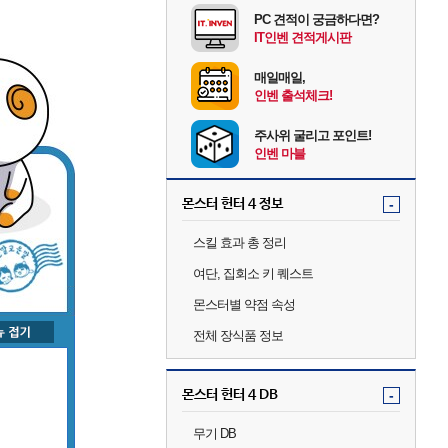
PC 견적이 궁금하다면?
IT인벤 견적게시판
매일매일,
인벤 출석체크!
주사위 굴리고 포인트!
인벤 마블
몬스터 헌터 4 정보
-
스킬 효과 총 정리
여단, 집회소 키 퀘스트
몬스터별 약점 속성
전체 장식품 정보
몬스터 헌터 4 DB
-
무기 DB