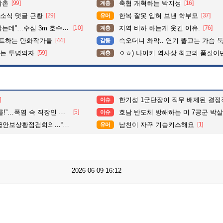
삼촌
[99]
축협 개혁하는 박지성
[16]
계층
소식 댓글 근황
[29]
한복 잘못 입혀 보낸 학부모
[37]
유머
심 3m 호수 뛰어든 60대 의인
[10]
지역 비하 하는게 웃긴 이유.
[76]
계층
펙트하는 만화작가들
[44]
슥오더니 촤악.. 연기 뚫고는 가슴 툭툭.. 지나가
감동
이는 투명의자
[59]
ㅇㅎ) 나이키 역사상 최고의 품질이
계층
]
한기성 1군단장이 직무 배제된 결정
이슈
속 직장인 사로잡은 ‘점심 몰캉스’
[5]
호남 반도체 방해하는 미 7공군 박살내자”···미군기지 무단침입 대학생단체 회원 
이슈
황점검회의…“도발 중단 촉구”
남친이 자꾸 기습키스해요
[1]
유머
2026-06-09 16:12