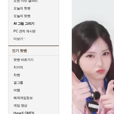
오픈 이슈 갤러리
오늘의 핫벤
오늘의 팟벤
AI 그림 그리기
PC 견적 게시판
더보기
인기 팟벤
팟벤 바로가기
치지직
차벤
걸그룹
여행
해외게임정보
게임 영상
HyperX OMEN