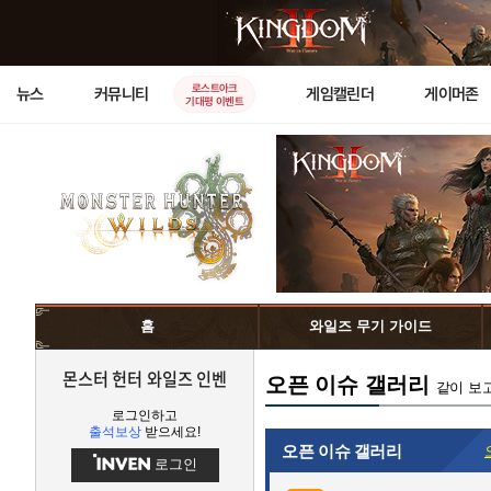
로스트아크
뉴스
커뮤니티
게임캘린더
게이머존
기대평 이벤트
홈
와일즈 무기 가이드
몬스터 헌터 와일즈 인벤
오픈 이슈 갤러리
같이 보
로그인하고
출석보상
받으세요!
오픈 이슈 갤러리
로그인