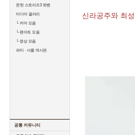
몬헌 스토리즈3 팟벤
신라공주와 최성
미디어 갤러리
└
커마 모음
└
팬아트 모음
└
영상 모음
파티 · 서클 게시판
공통 커뮤니티