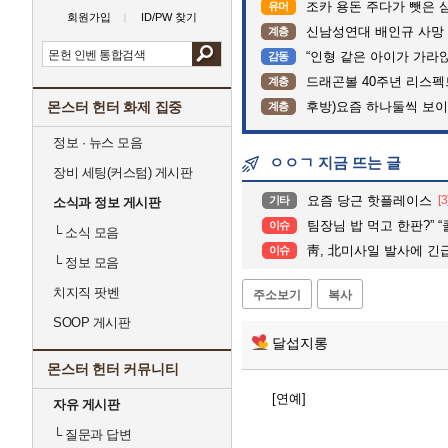
조카 용돈 주다가 뺏은 
유머
회원가입
ID/PW 찾기
신남성연대 배인규 사망 
계층
“인형 같은 아이가 가라앉는데”…수
감동
드래곤볼 40주년 리스
계층
몬스터 헌터 화제 집중
후방)요즘 하나둘씩 보
계층
정보 · 뉴스 모음
ㅇㅇㄱ 지금 뜨는 글
장비 세팅(커스텀) 게시판
요즘 당근 핫플레이스
[3
기타
소식과 정보 게시판
팀장님 밥 먹고 한판?” “콜!”…폭염 
이슈
└
소식 모음
靑, 北미사일 발사에 긴급안보상
이슈
└
정보 모음
치지직 팟벤
주소보기
복사
SOOP 게시판
달섭지롱
몬스터 헌터 커뮤니티
[연예]
자유 게시판
└
질문과 답변