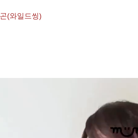
곤(와일드씽)