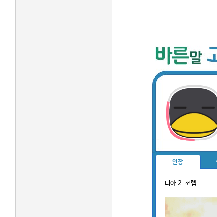
인장
디아 2 쪼렙