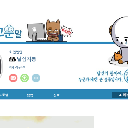
초 인벤인
달섭지롱
이게 지구냐!
프로필
랭킹
칭호