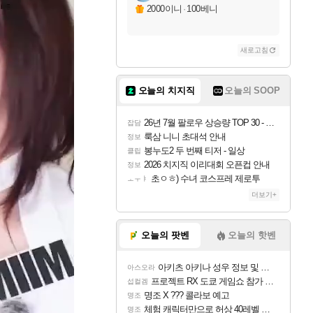
2000이니
·
100베니
새로고침
오늘의 치지직
오늘의 SOOP
26년 7월 팔로우 상승량 TOP 30 - 월간 치지직
잡담
룩삼 니니 초대석 안내
정보
봉누도2 두 번째 티저 - 일상
클립
2026 치지직 이리대회 오픈컵 안내
정보
초ㅇㅎ) 수녀 코스프레 제로투
ㅗㅜㅑ
더보기+
오늘의 팟벤
오늘의 핫벤
아키츠 아키나 성우 정보 및 주요 필모
아스오라
프로젝트 RX 도쿄 게임쇼 참가 결정
섭컬겜
명조 X ??? 콜라보 예고
명조
체험 캐릭터만으로 허상 40레벨 하이와티아 5분 컷!｜에이메스·린네·모니에 명함
명조