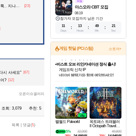
모집
던 아재의 정체
[23]
아스오라 CBT 모집
08.19
참가자 모집까지 남은 기간
11
13
49
20
]
Days
Hours
Min
Sec
게임 핫딜 (PC/스팀)
스토어+
비스트 오브 리인카네이션 정식 출시!
게임프릭 신작 IP
 다시 사세요"
[67]
네이버 혜택가와 함께 예약하세요!
인벤게임즈 8월 특별 할인!
드래곤소드: 어웨이크닝 입점!
문명 7 특별 할인!
마블 투혼 파이팅 소울즈 정식출시!
귀무자: 검의 길 예약 판매 중!
커세어 코브 출시 기념 할인!
더 렐릭 퍼스트 가디언 정식 출시
베데스다 40주년 기념 할인 중!
캡콤 프렌차이즈 할인 진행 중!
캡콤 일부 상품 상시 할인
스타워즈 은하계 레이서
로블록스 기프트 카드 공식 입점
없어?
[12]
인기 퍼블리셔 모음!
스팀으로 만나는 드래곤소드!
조선&고려 DLC 출시 예정
마블 히어로 총 출동&화려한 격투!
10% 할인과
해적'섬'을 발전시키자!
설화x하드코어 액션!
베데스다의 명작들을
몬헌, 바하 등 인기 IP를
몬헌 와일즈 & 드래곤즈 도그마2
인벤게임즈에서 10% 추가 적립
Robux를 가장 안전하고
최대 90% 할인가를 만나보세요!
네이버혜택과 함께 만나보세요!
50%할인&추가 적립까지!
네이버 포인트 혜택까지!
이니&베니 혜택까지!
할인&네이버혜택으로 만나보세요!
네이버페이 혜택과 만나보세요!
40주년 프로모션으로 만나보세요!
할인가에 만나보세요!
일부 에디션 상시 할인!
혜택으로 예약 판매 중
편안하게 충전하세요
오픈이슈갤러리
조회:
3,079
추천:
5
팰월드 Palworld
옥토패스 트래블러
목록
|
댓글(
5
)
II Octopath Traveler I
I
5%
32,000
49,800