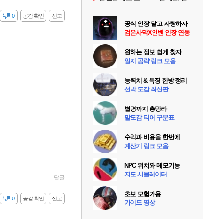
감
0
공감 확인
신고
공식 인장 달고 자랑하자
검은사막X인벤 인장 연동
원하는 정보 쉽게 찾자
일지 공략 링크 모음
능력치 & 특징 한방 정리
선박 도감 최신판
별명까지 총망라
말도감 티어 구분표
수익과 비용을 한번에
계산기 링크 모음
NPC 위치와 메모기능
지도 시뮬레이터
답글
초보 모험가용
감
0
공감 확인
신고
가이드 영상