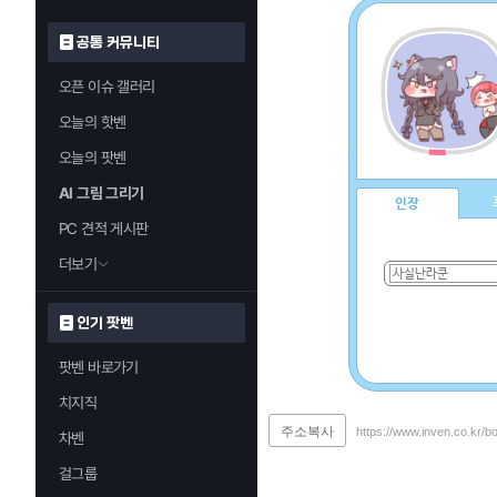
공통 커뮤니티
오픈 이슈 갤러리
오늘의 핫벤
오늘의 팟벤
AI 그림 그리기
인장
PC 견적 게시판
더보기
인기 팟벤
팟벤 바로가기
치지직
주소복사
https://www.inven.co.kr/
차벤
걸그룹