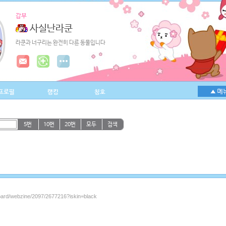
갑부
사실난라쿤
라쿤과 너구리는 완전히 다른 동물입니다
프로필
랭킹
칭호
5번
10번
20번
모두
검색
board/webzine/2097/2677216?iskin=black