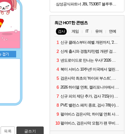
삼성공식파트너 JBL T530BT 블루투스 헤드셋 무선 헤드폰 블랙
최근 HOT한 콘텐츠
검사
게임
IT
유머
연예
1
신규 클래스부터 레벨 개편까지, '2026 검은사막 하이델 연회' 총정리
2
신캐 출시와 경험치/만렙 개편! 검사 2026 하이델 연회 모아보기
3
넨도로이드로 만나는 우사! '2026 하이델 연회' 막바지 깜짝 공개
4
북미 서비스 10주년! 미국에서 열린 '검은사막 하이델 연회'
5
검은사막 최초의 '하이퍼 부스트', 직접 해봤습니다
6
2026 하이델 연회, 캘리포니아에서 개최
7
신규 피의 제단 추가, 검사 7/15(수) 패치 핵심 정리
8
PVE 밸런스 패치 종료, 검사 7/8(수) 패치 핵심 정리
9
펄어비스 검은사막, 하이델 연회 사전 이벤트 시작
10
펄어비스, 검은사막 모험가 팬 무비 '마디걸스' 글로벌 상영회 개최
목록
글쓰기