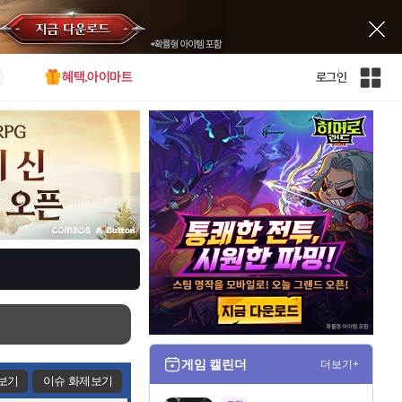
혜택.아이마트
로그인
인
벤
전
체
사
이
트
맵
게임 캘린더
더보기+
보기
이슈 화제보기