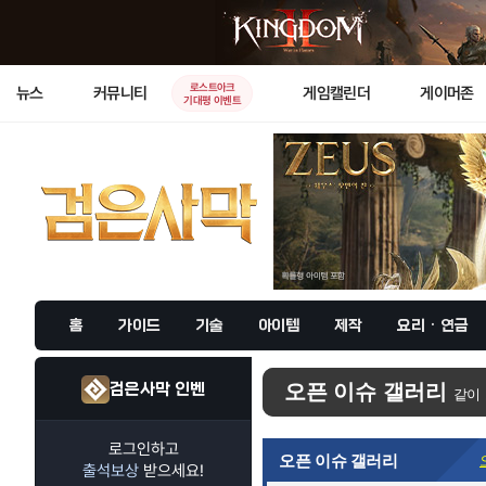
로스트아크
뉴스
커뮤니티
게임캘린더
게이머존
기대평 이벤트
홈
가이드
기술
아이템
제작
요리 · 연금
검은사막 인벤
오픈 이슈 갤러리
같이
로그인하고
오픈 이슈 갤러리
출석보상
받으세요!