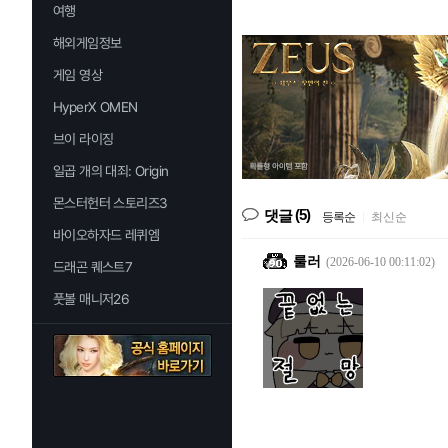
여행
해외게임정보
게임 영상
HyperX OMEN
브이 라이징
일곱 개의 대죄: Origin
몬스터헌터 스토리즈3
(5)
댓글
등록순
|
최신순
바이오하자드 레퀴엠
룰러
(2026-06-10 00:11:02)
드래곤 퀘스트7
풋볼 매니저26