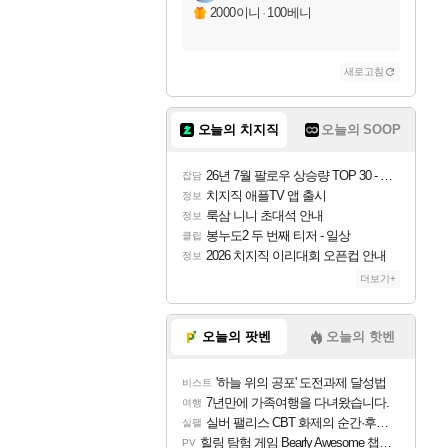
2000이니
·
100베니
새로고침
오늘의 치지직
오늘의 SOOP
26년 7월 팔로우 상승량 TOP 30 - 월간 치지직
잡담
치지직 애플TV 앱 출시
정보
룩삼 니니 초대석 안내
정보
봉누도2 두 번째 티저 - 일상
클립
2026 치지직 이리대회 오픈컵 안내
정보
더보기+
오늘의 팟벤
오늘의 핫벤
'하늘 위의 공포' 도전과제 달성법
비스트
7년만에 가족여행을 다녀왔습니다.
여행
실버 팰리스 CBT 화제의 순간·후기 모음
실팰
힐링 탐험 게임 Bearly Awesome 챕터 1 트레일러
PV