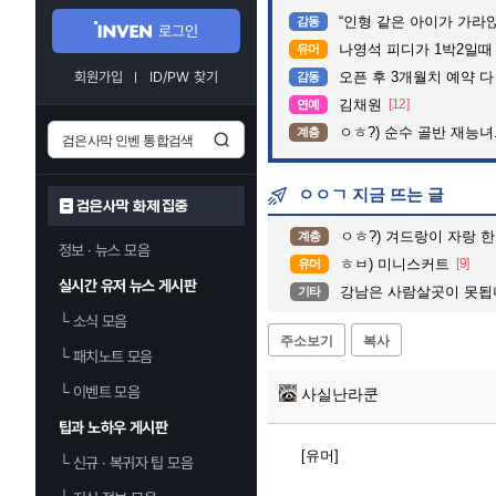
“인형 같은 아이가 가라앉는데”…수
감동
로그인
나영석 피디가 1박2일때
유머
회원가입
ID/PW 찾기
오픈 후 3개월치 예약 
감동
김채원
[12]
연예
ㅇㅎ?) 순수 골반 재능녀
계층
ㅇㅇㄱ 지금 뜨는 글
검은사막 화제 집중
ㅇㅎ?) 겨드랑이 자랑 한
계층
정보 · 뉴스 모음
ㅎㅂ) 미니스커트
[9]
유머
실시간 유저 뉴스 게시판
강남은 사람살곳이 못됩
기타
└
소식 모음
주소보기
복사
└
패치노트 모음
└
이벤트 모음
사실난라쿤
팁과 노하우 게시판
[유머]
└
신규 · 복귀자 팁 모음