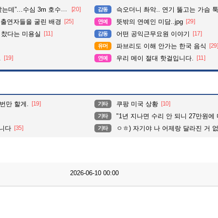
심 3m 호수 뛰어든 60대 의인
[20]
슥오더니 촤악.. 연기 뚫고는 가슴 툭툭.. 지나가
감동
 출연자들을 굴린 배경
[25]
뜻밖의 연예인 미담..jpg
[29]
연예
다 찼다는 미용실
[11]
어떤 공익근무요원 이야기
[17]
감동
파브리도 이해 안가는 한국 음식
[29
유머
.
[19]
우리 메이 절대 핫걸입니다.
[11]
연예
번만 할게.
[19]
쿠팡 미국 상황
[10]
기타
"1년 지나면 수리 안 되니 27만원에
기타
니다
[35]
ㅇㅎ) 자기야 나 어제랑 달라진 거 
기타
2026-06-10 00:00