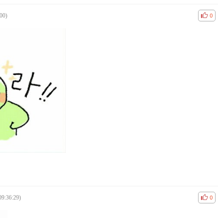
00)
공감
비공
0
09:36:29)
공감
비공
0