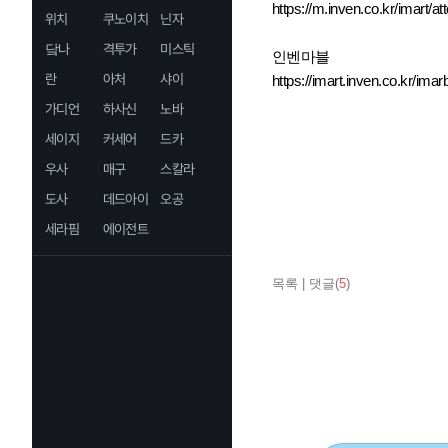
https://m.inven.co.kr/imart/a
위치
쿠노이치
닌자
닼나
격투가
미스틱
인벤마블
란
아처
샤이
https://imart.inven.co.kr/imarb
가디언
하사신
노바
세이지
커세어
드카
우사
매구
스칼라
도사
데드아이
오공
세라핌
에이전트
목록
|
댓글(
5
)