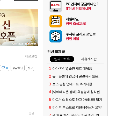
PC 견적이 궁금하다면?
IT인벤 견적게시판
매일매일,
인벤 출석체크!
주사위 굴리고 포인트!
인벤 마블
인벤 화제글
새로고침
팁과노하우
자유게시판
감
0
공감 확인
신고
1
아마 환기?) 술잔 재료 대체품
2
뉴비들한테 연금석 관련해서 도움이 될까해서..(벨의심장 등)
3
보스 봉황 업데이트 주의사항
4
[아에테리온 생태] 흑정령에 침식된 검사/용병
5
마그누스 최소로 하고 아침나라 열기
6
하이퍼 부스트로 지원해주는거 요약
답글
7
펄 효율 계산, 포식의 기원 계산, 연금석 계산 사이트 공유