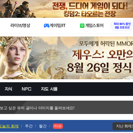
X
최대 90% 할인
라이브/영상
게이밍/IT
게임스토어
8월 프로모션
지식
NPC
지도 시뮬
 보고 싶은 유머 글이나 이미지를 올려보세요!
오늘의 화제
주간
월간
이슈
지난 화제