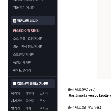
강화 후기 게시판
검은사막 미디어
커스터마이징 갤러리
소스 공유 · 요청 게시판
의상 · 염색 정보 게시판
스크린샷 게시판
동영상 게시판
팬아트 갤러리
검은사막 클래스 게시판
출석체크(PC ver.)
워리어
레인저
소서러
https://imart.inven.co.kr/atte
자이언트
금수랑
무사
출석체크(모바일 ver.)
발키리
매화
위자드