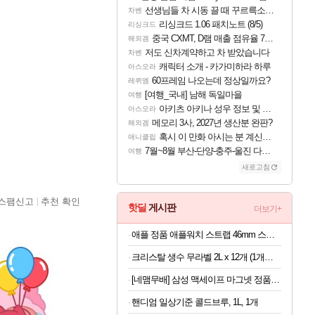
선생님들 차 시동 끌 때 꾸르륵소리나는데
차벤
리싱크드 1.06 패치노트 (8/5)
리싱크드
중국 CXMT, D램 매출 점유율 7%…글로벌 4위로 부상
해외겜
저도 신차계약하고 차 받았습니다
차벤
캐릭터 소개 - 카가미하라 하루
아스오라
60프레임 나오는데 정상일까요?
레퀴엠
[여행_국내] 남해 독일마을
여행
아키츠 아키나 성우 정보 및 주요 필모
아스오라
메모리 3사, 2027년 생산분 완판?
해외겜
혹시 이 만화 아시는 분 계신가요
애니클립
7월~8월 부산-단양-충주-울진 다녀왔어요~
여행
새로고침
스팸신고
추천 확인
핫딜
게시판
더보기+
애플 정품 애플워치 스트랩 46mm 스포츠 밴드, M/L, 앵커 블루
크리스탈 생수 무라벨 2L x 12개 (1개당 508원)
[네맴무배] 삼성 맥세이프 마그넷 정품 플라베어 댄싱베어 미러 케이스 커버 갤럭시S26
핸디엄 일상기준 콜드브루, 1L, 1개