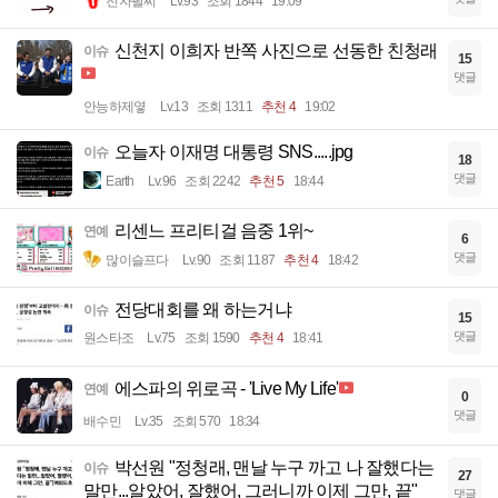
전자팔찌
Lv.93
조회 1844
19:09
신천지 이희자 반쪽 사진으로 선동한 친청래
이슈
15
댓글
안능하제옇
Lv.13
조회 1311
추천 4
19:02
오늘자 이재명 대통령 SNS.....jpg
이슈
18
댓글
Earth
Lv.96
조회 2242
추천 5
18:44
리센느 프리티걸 음중 1위~
연예
6
댓글
많이슬프다
Lv.90
조회 1187
추천 4
18:42
전당대회를 왜 하는거냐
이슈
15
댓글
원스타조
Lv.75
조회 1590
추천 4
18:41
에스파의 위로곡 - 'Live My Life'
연예
0
댓글
배수민
Lv.35
조회 570
18:34
박선원 "정청래, 맨날 누구 까고 나 잘했다는
이슈
27
말만...알았어, 잘했어, 그러니까 이제 그만, 끝"
댓글