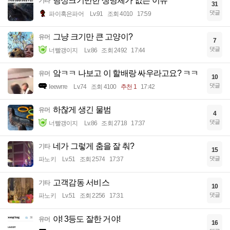
행성크기만한 생명체가 없는 이유
기타
31
댓글
파이혹은파어
Lv.91
조회 4010
17:59
그냥 크기만 큰 고양이?
유머
7
댓글
너빨갱이지
Lv.86
조회 2492
17:44
앜ㅋㅋ 나보고 이 할배랑 싸우라고요? ㅋㅋ
유머
10
댓글
Ieewrre
Lv.74
조회 4100
추천 1
17:42
하찮게 생긴 물범
유머
4
댓글
너빨갱이지
Lv.86
조회 2718
17:37
네가 그렇게 춤을 잘 춰?
기타
15
댓글
파노키
Lv.51
조회 2574
17:37
고객감동 서비스
기타
10
댓글
파노키
Lv.51
조회 2256
17:31
야! 3등도 잘한 거야!
유머
16