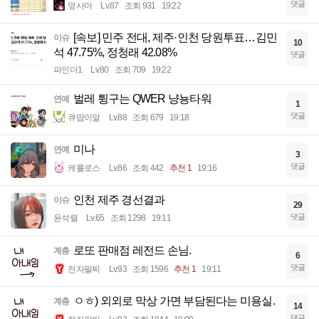
댓글
옆사마
Lv.87
조회 931
19:22
[속보] 민주 전대, 제주·인천 당원투표…김민
이슈
10
석 47.75%, 정청래 42.08%
댓글
파인더1
Lv.80
조회 709
19:22
벌레 튕구는 QWER 냥뇽타워
연예
1
댓글
큐땁이알
Lv.88
조회 679
19:18
미나
연예
3
댓글
케를로스
Lv.86
조회 442
추천 1
19:16
인천 제주 경선결과
이슈
29
댓글
윤석렬
Lv.65
조회 1298
19:11
로또 판매점 레전드 손님.
계층
6
댓글
전자팔찌
Lv.93
조회 1596
추천 1
19:11
ㅇㅎ) 외외로 막상 가면 부담된다는 미용실.
계층
14
댓글