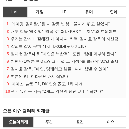
LoL
게임
IT
유머
연예
1
'에이밍' 김하람, "팀 내 갈등 반성... 끝까지 뛰고 싶었다"
2
내부 갈등 '에이밍', 결국 KT 떠나 KRX로...'지우'와 트레이드
3
우리는 갑자기 잘해진 게 아니다 '씨맥' 김대호 감독의 자신감
4
갈피를 잡지 못한 젠지, DK에게도 0:2 패배
5
임재현 감독대행 "패인은 복합적", '도란' "팀에 과부하 왔다"
6
치명타 1% 룬 챙겼죠? 그 시절 그 감성 '롤 클래식' 30일 출시
7
김대호 감독, "패인, 명쾌하고 심플...다시 힘낼 수 있어"
8
여름의 KT, 한화생명까지 잡았다
9
'페이즈' 날뛴 T1, DK 연승 끊고 1위 지켜
10
젠지 유상욱 감독 "2세트 역전의 원인...너무 급했다"
오픈 이슈 갤러리 화제글
오늘의 화제
주간
월간
이슈