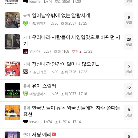
댓글
Ieewrre
Lv.74
조회 3858
17:30
일어날수밖에 없는 알람시계
유머
9
댓글
너빨갱이지
Lv.86
조회 2537
17:25
우리나라 사람들이 서양입맛으로 바뀌던 시
기타
28
기
댓글
옆사마
Lv.87
조회 4168
추천 2
17:23
정신나간 인간이 얼마나 많으면...
기타
5
댓글
사실난라쿤
Lv.89
조회 2726
17:22
유아 스릴러
유머
12
댓글
너빨갱이지
Lv.86
조회 2077
17:16
한국인들이 유독 외국인들에게 자주 쓴다는
유머
8
표현
댓글
Ieewrre
Lv.74
조회 2914
17:14
서핑 예리
연예
0