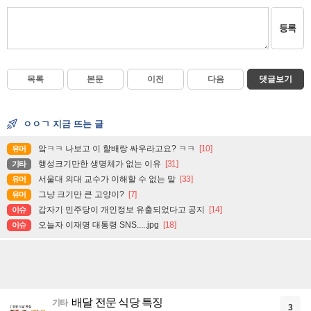
등록
목록
본문
이전
다음
댓글보기
ㅇㅇㄱ 지금 뜨는 글
앜ㅋㅋ 나보고 이 할배랑 싸우라고요? ㅋㅋ
[10]
유머
행성크기만한 생명체가 없는 이유
[31]
기타
서울대 의대 교수가 이해할 수 없는 말
[33]
유머
그냥 크기만 큰 고양이?
[7]
유머
갑자기 민주당이 개인정보 유출되었다고 공지
[14]
이슈
오늘자 이재명 대통령 SNS.....jpg
[18]
이슈
배달 전문 식당 특징
기타
3