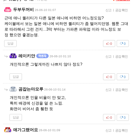
두부두꺼비
26-06-10 01:07
신고
|
공감 확인
근데 애니 퀄리티가 다른 일본 애니에 비하면 어느정도임?
케이블에서 보는 일본 애니에 비하면 퀄리티가 좀 떨어지던뎅. 웹툰 그대
로 따라해서 그런 건지...3막 부터는 가파른 파워업 이라 어느정도 보
정 했으면 좋겠는뎅.
답글
0
0
레이키얀
26-06-10 01:10
신고
|
공감 확인
개인적으론 그렇게까진 나쁘지 않다 정도?
답글
0
0
곰잡는마모루
26-06-10 01:14
신고
|
공감 확인
개인적으론 인물 비율이 안 맞고,
특히 배경에 신경을 덜 쓴 느낌.
화면이 비어서 좀 휑한 듯
답글
0
0
얘가그랬어요
26-06-10 01:09
신고
|
공감 확인