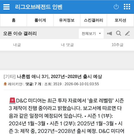
리그오브레전드
인벤
홈
롤이게
유저정보
스킨갤러리
포지션
오픈 이슈 갤러리
전체보기
공
검
글
지
색
내글
내 댓글
10추글
on/off
쓰
기
[기타]
나혼렙 애니 3기, 2027년~2028년 출시 예상
레이키얀
댓글: 7 개
조회:
3519
2026-06-10 01:03:55