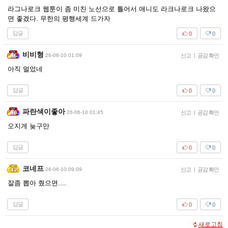
라그나로크 웹툰이 좀 미친 노선으로 틀어서 애니도 라크나로크 나왔으
면 좋겠다. 무한의 평행세계 드가자
답글
0
0
비비형
26-06-10 01:09
신고
|
공감 확인
아직 멀었네
답글
0
0
파란색이좋아
26-06-10 01:45
신고
|
공감 확인
오지게 늦구만
답글
0
0
코네프
26-06-10 09:09
신고
|
공감 확인
잘좀 뽑아 줬으면....
답글
0
0
새로고침