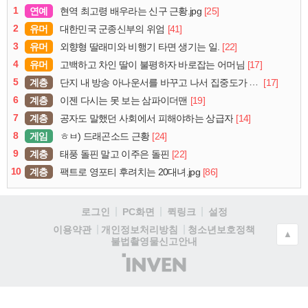
1
연예
[25]
현역 최고령 배우라는 신구 근황.jpg
2
유머
[41]
대한민국 군종신부의 위엄
3
유머
[22]
외향형 딸래미와 비행기 타면 생기는 일.
4
유머
[17]
고백하고 차인 딸이 불평하자 바로잡는 어머님
5
계층
[17]
단지 내 방송 아나운서를 바꾸고 나서 집중도가 확 올라갔다는 한 아파트의 안내방송
6
계층
[19]
이젠 다시는 못 보는 삼파이더맨
7
계층
[14]
공자도 말했던 사회에서 피해야하는 상급자
8
게임
[24]
ㅎㅂ) 드래곤소드 근황
9
계층
[22]
태풍 돌핀 말고 이주은 돌핀
10
계층
[86]
팩트로 영포티 후려치는 20대녀.jpg
로그인
PC화면
퀵링크
설정
청소년보호정책
이용약관
개인정보처리방침
▲
불법촬영물신고안내
(주)
인
벤