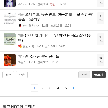
댓글
하하ds
Lv.32
조회 940
추천 3
17:08
오세훈도, 유승민도, 한동훈도…‘보수 잠룡’
이슈
33
슬슬 몸풀기?
댓글
파이혹은파어
Lv.91
조회 1638
16:53
(ㅎㅂ) 엘리베이터 앞 하얀 원피스 소연 (꽃
계층
18
빵)
댓글
달섭지롱
Lv.94
조회 5631
16:52
중국과 관련된 단어들
기타
14
댓글
파노키
Lv.51
조회 3123
16:50
최근
다음
검색
글쓰기
1
2
3
4
5
최근 HOT한 콘텐츠