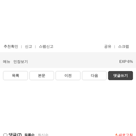
추천확인
신고
스팸신고
공유
스크랩
메뉴
인장보기
EXP 6%
목록
본문
이전
다음
댓글쓰기
댓글
(7)
등록순
|
최신순
새로고침