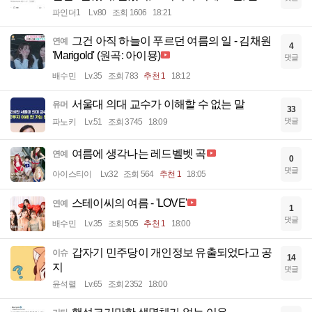
파인더1
Lv.80
조회 1606
18:21
그건 아직 하늘이 푸르던 여름의 일 - 김채원
연예
4
'Marigold' (원곡: 아이묭)
댓글
배수민
Lv.35
조회 783
추천 1
18:12
서울대 의대 교수가 이해할 수 없는 말
유머
33
댓글
파노키
Lv.51
조회 3745
18:09
여름에 생각나는 레드벨벳 곡
연예
0
댓글
아이스티이
Lv.32
조회 564
추천 1
18:05
스테이씨의 여름 - 'LOVE'
연예
1
댓글
배수민
Lv.35
조회 505
추천 1
18:00
갑자기 민주당이 개인정보 유출되었다고 공
이슈
14
지
댓글
윤석렬
Lv.65
조회 2352
18:00