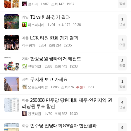
댓글
옆사마
Lv.87
조회 147
19:37
T1 vs 한화 경기 결과
게임
1
댓글
히스파니에
Lv.91
조회 171
19:36
LCK 티원 한화 경기 결과
계층
3
댓글
작두콩차
Lv.84
조회 214
19:35
한강공원 짬타이거 레전드
기타
2
댓글
큐땁이알
Lv.88
조회 443
19:33
무지개 보고 가세요
사진
1
댓글
오늘도피씨방
Lv.86
조회 276
추천 2
19:31
260808 민주당 당원대회 제주·인천지역 권
이슈
4
리당원 투표 합산
댓글
진겟타원
Lv.70
조회 362
19:30
민주당 전당대회 8/8일자 합산결과
이슈
9