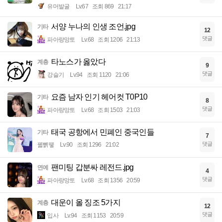
유머발굴
Lv.67
조회 869
21:17
서양 누나의 인생 조언.jpg
기타
12
댓글
파아랑망토
Lv.68
조회 1206
21:13
타노스가 옳았다
계층
9
댓글
강슬기
Lv.94
조회 1120
21:06
요즘 남자 인기 헤어컷 T0P10
기타
8
댓글
파아랑망토
Lv.68
조회 1503
21:03
태국 공항에서 민폐인 중국인들
기타
7
댓글
꿻뻵뗗
Lv.90
조회 1296
21:02
팬미팅 갑분싸 레전드.jpg
연예
4
댓글
파아랑망토
Lv.68
조회 1356
20:59
대운이 올 징조 5가지
계층
12
댓글
입사
Lv.94
조회 1153
20:59