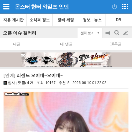
몬스터 헌터 와일즈
인벤
자유 게시판
소식과 정보
장비 세팅
정보 · 뉴스
DB
오픈 이슈 갤러리
전체보기
공
검
글
지
색
내글
내 댓글
10추글
on/off
쓰
기
[연예]
리센느 오이데~오이데~
입사
댓글: 4 개
조회:
10167
추천:
5
2026-06-10 01:22:02