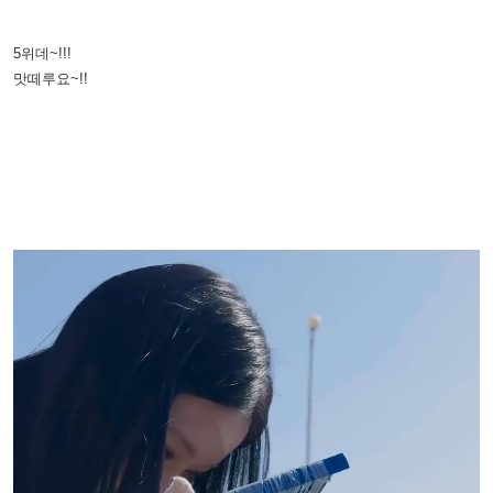
5위데~!!!
맛떼루요~!!