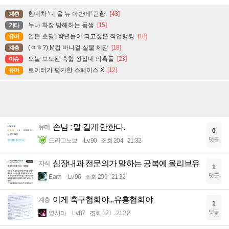
현대차 '디 올 뉴 아반떼' 근황.
[43]
계층
누나 화장 방해하는 동생
[15]
기타
일본 초딩1학년들이 되고싶은 직업랭킹
[18]
유머
(ㅇㅎ?) M컵 바니걸 실물 체감
[18]
계층
오늘 보도된 축협 성접대 의혹들
[23]
이슈
로이터가 평가한 스페이스 X
[12]
유머
손님 : 말 길게 안한다.
유머
0
댓글
드라고노브
Lv.90
조회 204
21:32
심장내과 전문의가 말하는 공복에 올리브유
지식
1
댓글
Earth
Lv.96
조회 209
21:32
이게 축구협회야...유흥협회야
계층
1
댓글
옆사마
Lv.87
조회 121
21:32