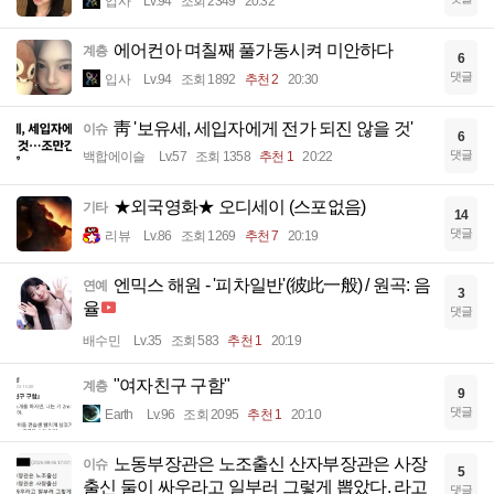
입사
Lv.94
조회 2349
20:32
에어컨아 며칠째 풀가동시켜 미안하다
계층
6
댓글
입사
Lv.94
조회 1892
추천 2
20:30
靑 '보유세, 세입자에게 전가 되진 않을 것'
이슈
6
댓글
백합에이슬
Lv.57
조회 1358
추천 1
20:22
★외국영화★ 오디세이 (스포없음)
기타
14
댓글
리뷰
Lv.86
조회 1269
추천 7
20:19
엔믹스 해원 - '피차일반'(彼此一般) / 원곡: 음
연예
3
율
댓글
배수민
Lv.35
조회 583
추천 1
20:19
"여자친구 구함"
계층
9
댓글
Earth
Lv.96
조회 2095
추천 1
20:10
노동부장관은 노조출신 산자부장관은 사장
이슈
5
출신 둘이 싸우라고 일부러 그렇게 뽑았다. 라고
댓글