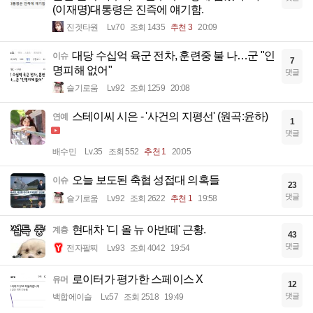
(이재명)대통령은 진즉에 얘기함.
진겟타원
Lv.70
조회 1435
추천 3
20:09
대당 수십억 육군 전차, 훈련중 불 나…군 "인
이슈
7
명피해 없어"
댓글
슬기로움
Lv.92
조회 1259
20:08
스테이씨 시은 - '사건의 지평선' (원곡:윤하)
연예
1
댓글
배수민
Lv.35
조회 552
추천 1
20:05
오늘 보도된 축협 성접대 의혹들
이슈
23
댓글
슬기로움
Lv.92
조회 2622
추천 1
19:58
현대차 '디 올 뉴 아반떼' 근황.
계층
43
댓글
전자팔찌
Lv.93
조회 4042
19:54
로이터가 평가한 스페이스 X
유머
12
댓글
백합에이슬
Lv.57
조회 2518
19:49