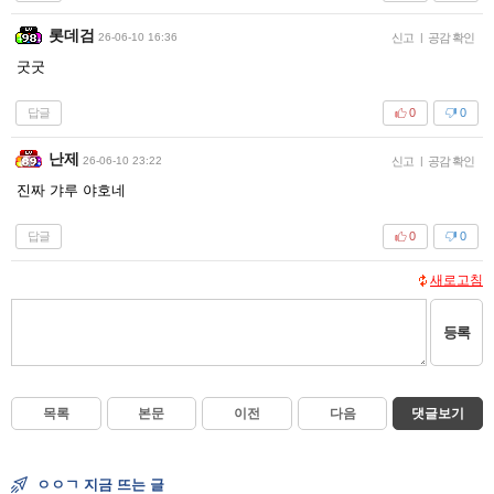
롯데검
26-06-10 16:36
신고
|
공감 확인
굿굿
답글
0
0
난제
26-06-10 23:22
신고
|
공감 확인
진짜 갸루 야호네
답글
0
0
새로고침
등록
목록
본문
이전
다음
댓글보기
ㅇㅇㄱ 지금 뜨는 글