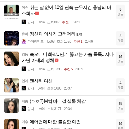
쉬는 날 없이 10일 연속 근무시킨 충남의 버
이슈
5
스회사
댓글
입사
Lv.94
조회 807
추천 1
20:50
정신과 의사가 그러더라.jpg
유머
3
댓글
파아랑망토
Lv.68
조회 1526
추천 1
20:46
슥오더니 촤악.. 연기 뚫고는 가슴 툭툭.. 지나
감동
14
가던 아재의 정체
댓글
입사
Lv.94
조회 1393
추천 5
20:39
맨시티 여신
연예
4
댓글
입사
Lv.94
조회 1686
20:37
(ㅇㅎ?) M컵 바니걸 실물 체감
계층
18
댓글
입사
Lv.94
조회 3171
20:34
에어컨에 대한 불길한 예언
계층
19
댓글