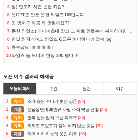
4
펌) 면도기 사면 몬헌 키캡?
5
챗GPT로 만든 몬헌 와일즈 DB입니다.
6
퀸 방어구 해금 왜 안될까요??
7
몬헌 와일즈) 타마미츠네 잡고 그 뒤로 안했는데 복귀하려면 뭐부터..?
8
맨날 찡찡거려도 와일즈 G급은 해야하니까 접속 jpg
9
특수납도 !!!!!!!!!!!!!!!!!!
10
와일즈 늅 드디어 헌랭 100 넘다..!!
오픈 이슈 갤러리 화제글
오늘의 화제
주간
월간
이슈
1
유머
[94]
조카 용돈 주다가 뺏은 삼촌
2
계층
[25]
신남성연대 배인규 사망 소식 댓글 근황
3
유머
[36]
한복 잘못 입혀 보낸 학부모
4
유머
[39]
의외로 트럼프가 절대 하지 않는 것들
5
계층
[63]
지역 비하 하는게 웃긴 이유.