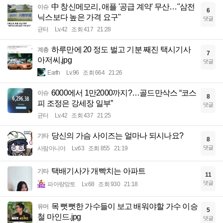
中 창신메모리, 애플 '공급 계약' 무산…"삼전
이슈
6
닉스보다 높은 가격 요구"
댓글
균터
Lv.42
조회 417
21:28
하루만에 20 정도 벌고 기분 째진 택시기사
계층
7
아저씨.jpg
댓글
Earth
Lv.96
조회 664
21:26
6000에서 1만2000까지?…골드만삭스 “코스
이슈
8
피 조정은 강세장 일부”
댓글
균터
Lv.42
조회 437
21:25
당신의 가슴 사이즈는 얼마나 되시나요?
기타
8
댓글
사람아니야
Lv.63
조회 855
21:19
택배기사가 개빡치는 아파트
기타
11
댓글
파아랑망토
Lv.68
조회 930
21:18
목 뻣뻣한 가수들이 보고 배워야할 가수 이승
유머
5
철 마인드.jpg
댓글