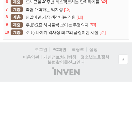
6
계층
[42]
드래곤볼 40주년 리스펙트하는 만화작가들
7
계층
[12]
축협 개혁하는 박지성
8
계층
[10]
연말이면 가끔 생각나는 직원
9
계층
[53]
후방)요즘 하나둘씩 보이는 투명의자
10
계층
[24]
ㅇㅎ) 나이키 역사상 최고의 품질이던 시절
로그인
PC화면
퀵링크
설정
청소년보호정책
이용약관
개인정보처리방침
▲
불법촬영물신고안내
(주)
인
벤