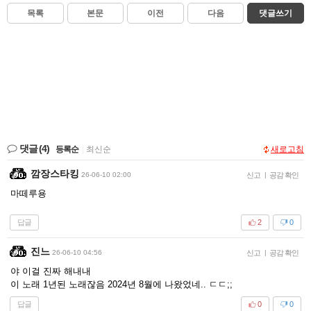
목록
본문
이전
다음
댓글쓰기
댓글
(4)
등록순
|
최신순
새로고침
깜장스타킹
26-06-10 02:00
신고
|
공감 확인
마떼루용
답글
2
0
진느
26-06-10 04:56
신고
|
공감 확인
야 이걸 진짜 해내내
이 노래 1년된 노래잖음 2024년 8월에 나왔었네.. ㄷㄷ;;
답글
0
0