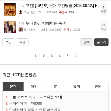
고전) [16년도] 웃대 주간답글 [2016.09.12.]下
이슈
1
댓글
레몬과즙
Lv.92
조회 643
추천 4
19:48
누나 화장 방해하는 동생
기타
15
댓글
휴면아이디
Lv.84
조회 3580
추천 1
19:48
최근
다음
검색
글쓰기
1
2
3
4
5
최근 HOT한 콘텐츠
몬헌
게임
IT
유머
연예
1
오늘 무료로 바꿔고 새로나온 dlc들
2
우어어어 간!!!파!!3!!!!
3
안녕하세요 와일즈 요즘 어떤가요