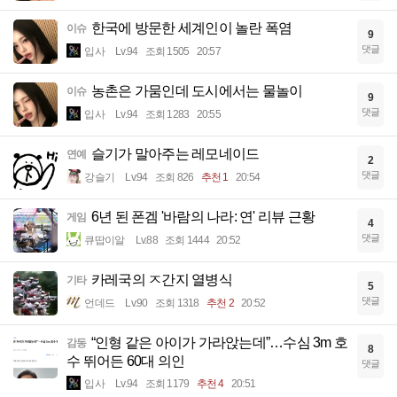
한국에 방문한 세계인이 놀란 폭염
이슈
9
댓글
입사
Lv.94
조회 1505
20:57
농촌은 가뭄인데 도시에서는 물놀이
이슈
9
댓글
입사
Lv.94
조회 1283
20:55
슬기가 말아주는 레모네이드
연예
2
댓글
강슬기
Lv.94
조회 826
추천 1
20:54
6년 된 폰겜 '바람의 나라: 연' 리뷰 근황
게임
4
댓글
큐땁이알
Lv.88
조회 1444
20:52
카레국의 ㅈ간지 열병식
기타
5
댓글
언데드
Lv.90
조회 1318
추천 2
20:52
“인형 같은 아이가 가라앉는데”…수심 3m 호
감동
8
수 뛰어든 60대 의인
댓글
입사
Lv.94
조회 1179
추천 4
20:51