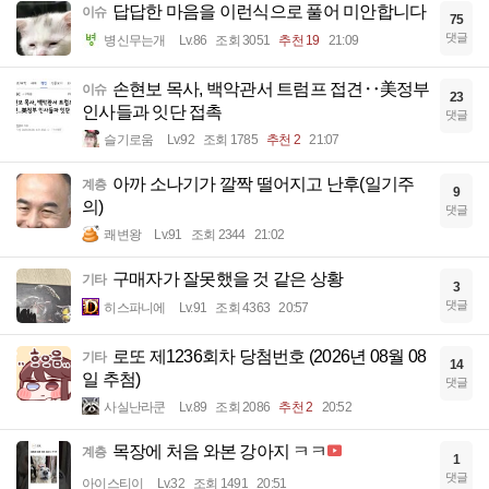
답답한 마음을 이런식으로 풀어 미안합니다
이슈
75
댓글
병신무는개
Lv.86
조회 3051
추천 19
21:09
손현보 목사, 백악관서 트럼프 접견‥美정부
이슈
23
인사들과 잇단 접촉
댓글
슬기로움
Lv.92
조회 1785
추천 2
21:07
아까 소나기가 깔짝 떨어지고 난후(일기주
계층
9
의)
댓글
쾌변왕
Lv.91
조회 2344
21:02
구매자가 잘못했을 것 같은 상황
기타
3
댓글
히스파니에
Lv.91
조회 4363
20:57
로또 제1236회차 당첨번호 (2026년 08월 08
기타
14
일 추첨)
댓글
사실난라쿤
Lv.89
조회 2086
추천 2
20:52
목장에 처음 와본 강아지 ㅋㅋ
계층
1
댓글
아이스티이
Lv.32
조회 1491
20:51