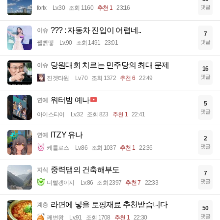
댓글
fortx
Lv.30
조회 1160
추천 1
23:16
??? : 자동차 진입이 어렵네..
이슈
7
댓글
꿻뻵뗗
Lv.90
조회 1491
23:01
당원대회 치르는 민주당의 최대 문제
이슈
16
댓글
진겟타원
Lv.70
조회 1372
추천 6
22:49
워터밤 예나
연예
5
댓글
아이스티이
Lv.32
조회 823
추천 1
22:41
ITZY 유나
연예
2
댓글
케를로스
Lv.86
조회 1037
추천 1
22:36
중력댐의 건축해부도
지식
7
댓글
너빨갱이지
Lv.86
조회 2397
추천 7
22:33
라면에 넣을 토핑재료 추천받습니다
계층
50
댓글
쾌변왕
Lv.91
조회 1708
추천 1
22:30