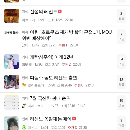
전설의 레전드
지식
2
댓글
아브라카
Lv.91
조회 1225
22:10
이란 "호르무즈 재개방 합의 근접...미, MOU
이슈
7
위반 배상해야"
댓글
균터
Lv.42
조회 1225
추천 1
22:10
개빡침주의) 이게 12년
기타
34
댓글
꿻뻵뗗
Lv.90
조회 3724
추천 2
22:09
다음주 놀토 리센느 출연...
연예
12
댓글
많이슬프다
Lv.90
조회 2646
추천 6
21:48
7월 국산차 판매 순위
기타
10
댓글
라라크로포드
Lv.87
조회 2818
21:43
리센느 쫑알대는 메이
연예
7
댓글
대센느
Lv.91
조회 1159
추천 3
21:30