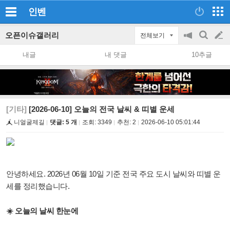
인벤
오픈이슈갤러리
전체보기
공
검
글
지
색
내글
내 댓글
10추글
on/off
쓰
기
[기타]
[2026-06-10] 오늘의 전국 날씨 & 띠별 운세
니얼굴제길
댓글: 5 개
조회:
3349
추천:
2
2026-06-10 05:01:44
안녕하세요. 2026년 06월 10일 기준 전국 주요 도시 날씨와 띠별 운
세를 정리했습니다.
☀️ 오늘의 날씨 한눈에