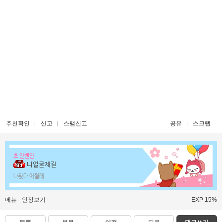
추천확인
신고
스팸신고
공유
스크랩
초 인벤인
니얼굴제길
나왔다 어쩔래
메뉴
인장보기
EXP 15%