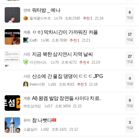
워터밤 _ 예나
연예
6
댓글
돌체콜드부르
Lv.79
조회 2545
추천 1
21:24
ㅇㅎ) 막차시간이 가까워진 커플
계층
17
댓글
Earth
Lv.96
조회 7690
추천 1
21:21
지금 북한 삼지연시 지역 날씨
사진
27
댓글
아인하샤드
Lv.70
조회 4272
추천 4
21:19
산소에 간 울집 댕댕이 ㄷㄷㄷ.JPG
사진
4
댓글
Inven서현
Lv.81
조회 4015
추천 5
21:18
AI) 왕겜 발암 장면들 사이다 치료.
계층
9
댓글
제로섬게임
Lv.57
조회 3458
21:15
참 나뻣다
유머
3
댓글
소울딜러
Lv.92
조회 1421
21:12