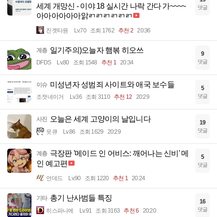
세계 개망신 - 이야 18 실시간 나락 간다 가~~~~
댓글
아아아아아아앍ㄺㄺㄺㄺㄺㄺ
진겟타원
Lv.70
조회 1762
추천 2
20:36
일기주의)오늘자 햄볶 히오쓰
계층
9
댓글
DFDS
Lv.80
조회 1548
추천 1
20:34
미성년자 성범죄 사이트와 애국 보수들
이슈
5
댓글
조졋네이거
Lv.36
조회 3110
추천 12
20:29
오늘은 세계 고양이의 날입니다
사진
19
댓글
읏큐
Lv.86
조회 1629
20:29
극장판 '메이드 인 어비스: 깨어나는 신비' 메
계층
5
인 예고편
댓글
언데드
Lv.90
조회 1220
추천 1
20:24
총기 난사범들 특징
기타
16
댓글
히스파니에
Lv.91
조회 3163
추천 6
20:20