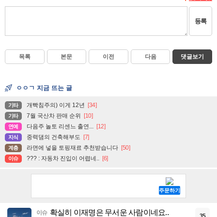
등록
목록
본문
이전
다음
댓글보기
ㅇㅇㄱ 지금 뜨는 글
개빡침주의) 이게 12년
[34]
기타
7월 국산차 판매 순위
[10]
기타
다음주 놀토 리센느 출연...
[12]
연예
중력댐의 건축해부도
[7]
지식
라면에 넣을 토핑재료 추천받습니다
[50]
계층
??? : 자동차 진입이 어렵네..
[6]
이슈
확실히 이재명은 무서운 사람이네요..
이슈
35