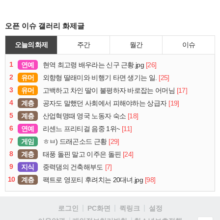
오픈 이슈 갤러리 화제글
오늘의 화제
주간
월간
이슈
1
연예
[26]
현역 최고령 배우라는 신구 근황.jpg
2
유머
[25]
외향형 딸래미와 비행기 타면 생기는 일.
3
유머
[17]
고백하고 차인 딸이 불평하자 바로잡는 어머님
4
계층
[19]
공자도 말했던 사회에서 피해야하는 상급자
5
계층
[18]
산업혁명때 영국 노동자 숙소
6
연예
[11]
리센느 프리티걸 음중 1위~
7
게임
[29]
ㅎㅂ) 드래곤소드 근황
8
계층
[24]
태풍 돌핀 말고 이주은 돌핀
9
지식
[7]
중력댐의 건축해부도
10
계층
[98]
팩트로 영포티 후려치는 20대녀.jpg
로그인
PC화면
퀵링크
설정