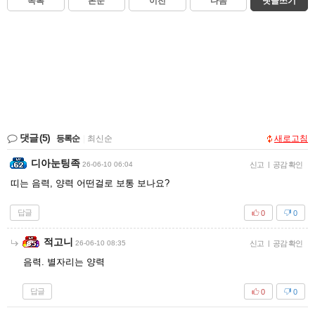
목록
본문
이전
다음
댓글쓰기
댓글
(5)
등록순
|
최신순
새로고침
디아눈팅족
26-06-10 06:04
신고
|
공감 확인
띠는 음력, 양력 어떤걸로 보통 보나요?
답글
0
0
적고니
26-06-10 08:35
신고
|
공감 확인
음력. 별자리는 양력
답글
0
0