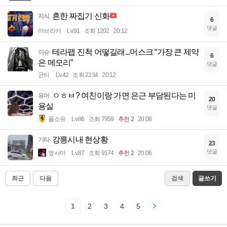
흔한 짜집기 신화
지식
6
댓글
아브라카
Lv.91
조회 1202
20:12
테라팹 진척 어떻길래...머스크 “가장 큰 제약
이슈
6
은 메모리”
댓글
균터
Lv.42
조회 2234
20:12
ㅇㅎㅂ? 여친이랑 가면 은근 부담된다는 미
유머
20
용실
댓글
풀소유
Lv.86
조회 7959
추천 2
20:08
강릉시내 현상황
기타
23
댓글
옆사마
Lv.87
조회 9174
추천 2
20:06
최근
다음
검색
글쓰기
1
2
3
4
5