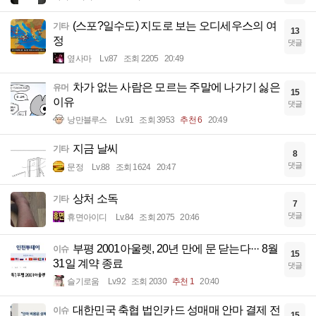
(스포?일수도) 지도로 보는 오디세우스의 여
기타
13
정
댓글
옆사마
Lv.87
조회 2205
20:49
차가 없는 사람은 모르는 주말에 나가기 싫은
유머
15
이유
댓글
낭만블루스
Lv.91
조회 3953
추천 6
20:49
지금 날씨
기타
8
댓글
문정
Lv.88
조회 1624
20:47
상처 소독
기타
7
댓글
휴면아이디
Lv.84
조회 2075
20:46
부평 2001아울렛, 20년 만에 문 닫는다··· 8월
이슈
15
31일 계약 종료
댓글
슬기로움
Lv.92
조회 2030
추천 1
20:40
대한민국 축협 법인카드 성매매 안마 결제 전
이슈
15