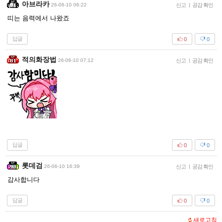
아브라카
26-06-10 06:22
신고
|
공감 확인
띠는 음력에서 나왔죠
답글
0
0
적의화장법
26-06-10 07:12
신고
|
공감 확인
답글
0
0
롯데검
26-06-10 16:39
신고
|
공감 확인
감사합니다
답글
0
0
새로고침