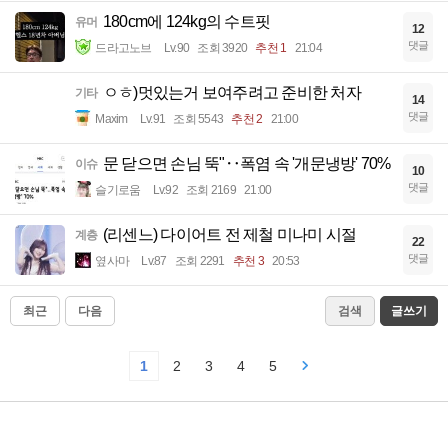
180cm에 124kg의 수트핏
유머
12
댓글
드라고노브
Lv.90
조회 3920
추천 1
21:04
ㅇㅎ)멋있는거 보여주려고 준비한 처자
기타
14
댓글
Maxim
Lv.91
조회 5543
추천 2
21:00
문 닫으면 손님 뚝"‥폭염 속 '개문냉방' 70%
이슈
10
댓글
슬기로움
Lv.92
조회 2169
21:00
(리센느) 다이어트 전 제철 미나미 시절
계층
22
댓글
옆사마
Lv.87
조회 2291
추천 3
20:53
최근
다음
검색
글쓰기
1
2
3
4
5