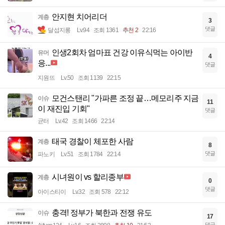
안지현 치어리더
계층
3
댓글
달섭지롱
Lv.94
조회 1361
추천 2
22:16
인생2회차 엄마표 건강 이유식먹는 아이반
유머
4
응...
댓글
지원뜨
Lv.50
조회 1139
22:15
모건스탠리 "가파른 조정 끝…메모리주 지금
이슈
11
이 재진입 기회"
댓글
균터
Lv.42
조회 1466
22:14
태국 경찰이 체포한 사람
계층
8
댓글
파노키
Lv.51
조회 1784
22:14
시녀원이 vs 할리종부
계층
0
댓글
아이스티이
Lv.32
조회 578
22:12
충격! 정부가 북한과 전쟁 유도
이슈
17
댓글