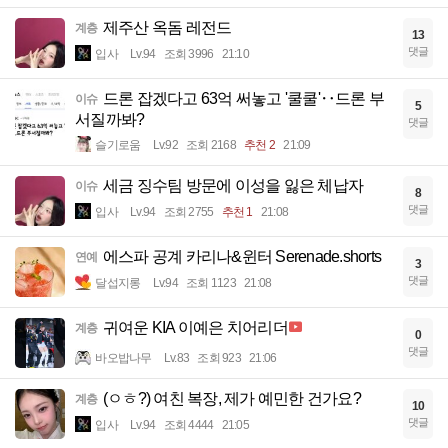
제주산 옥돔 레전드
계층
13
댓글
입사
Lv.94
조회 3996
21:10
드론 잡겠다고 63억 써놓고 '쿨쿨'‥드론 부
이슈
5
서질까봐?
댓글
슬기로움
Lv.92
조회 2168
추천 2
21:09
세금 징수팀 방문에 이성을 잃은 체납자
이슈
8
댓글
입사
Lv.94
조회 2755
추천 1
21:08
에스파 공계 카리나&윈터 Serenade.shorts
연예
3
댓글
달섭지롱
Lv.94
조회 1123
21:08
귀여운 KIA 이예은 치어리더
계층
0
댓글
바오밥나무
Lv.83
조회 923
21:06
(ㅇㅎ?) 여친 복장, 제가 예민한 건가요?
계층
10
댓글
입사
Lv.94
조회 4444
21:05