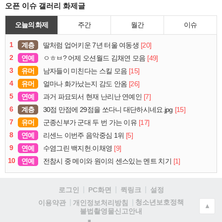
오픈 이슈 갤러리 화제글
오늘의 화제
주간
월간
이슈
1
계층
[20]
딸처럼 업어키운 7년 터울 여동생
2
연예
[49]
ㅇㅎㅂ? 어제 오션월드 김채연 모음
3
유머
[15]
남자들이 미친다는 스킬 모음
4
유머
[26]
얼마나 화가났는지 감도 안옴
5
연예
[7]
과거 파묘되서 현재 난리난 연예인
6
계층
[15]
30점 만점에 29점을 쏘다니 대단하시네요.jpg
7
유머
[17]
군종신부가 군대 두 번 가는 이유
8
연예
[5]
리센느 이번주 음악중심 1위
9
연예
[9]
수염그린 백지헌.이채영
10
연예
[1]
전참시 중 메이와 원이의 센스있는 멘트 치기
로그인
PC화면
퀵링크
설정
청소년보호정책
이용약관
개인정보처리방침
▲
불법촬영물신고안내