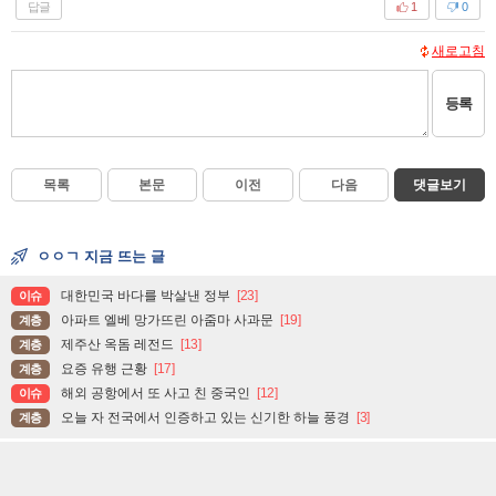
답글
1
0
새로고침
등록
목록
본문
이전
다음
댓글보기
ㅇㅇㄱ 지금 뜨는 글
대한민국 바다를 박살낸 정부
[23]
이슈
아파트 엘베 망가뜨린 아줌마 사과문
[19]
계층
제주산 옥돔 레전드
[13]
계층
요증 유행 근황
[17]
계층
해외 공항에서 또 사고 친 중국인
[12]
이슈
오늘 자 전국에서 인증하고 있는 신기한 하늘 풍경
[3]
계층