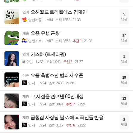
오션월드 트리플에스 김채연
연예
5
댓글
달섭지롱
Lv.94
조회 1852
21:33
요증 유행 근황
계층
17
댓글
명량거북
Lv.87
조회 3553
추천 1
21:28
카즈하 (르세라핌)
연예
1
댓글
배수민
Lv.35
조회 1041
추천 2
21:27
요즘 촉법소년 범죄자 수준
이슈
19
댓글
입사
Lv.94
조회 2408
21:26
그 시절을 견뎌낸 80년대생
계층
13
댓글
입사
Lv.94
조회 3074
추천 7
21:24
곱창집 사장님 불 쇼에 외국인들 반응
계층
8
댓글
입사
Lv.94
조회 3117
추천 6
21:22