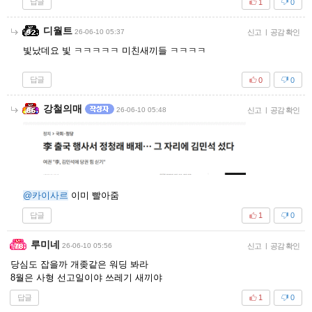
답글
1
0
디월트
26-06-10 05:37
신고
|
공감 확인
빛났데요 빛 ㅋㅋㅋㅋㅋ 미친새끼들 ㅋㅋㅋㅋ
답글
0
0
강철의매
26-06-10 05:48
신고
|
공감 확인
@카이사르
이미 빨아줌
답글
1
0
루미네
26-06-10 05:56
신고
|
공감 확인
당심도 잡을까 개좆같은 워딩 봐라
8월은 사형 선고일이야 쓰레기 새끼야
답글
1
0