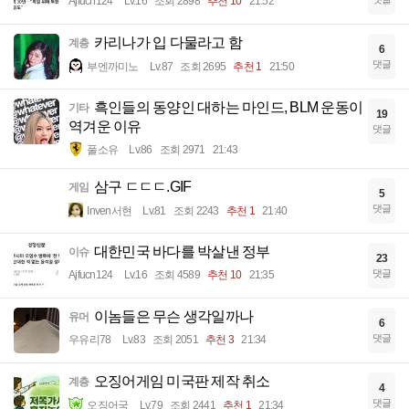
Ajfucn124
Lv.16
조회 2898
추천 10
21:52
카리나가 입 다물라고 함
계층
6
댓글
부엔까미노
Lv.87
조회 2695
추천 1
21:50
흑인들의 동양인 대하는 마인드, BLM 운동이
기타
19
역겨운 이유
댓글
풀소유
Lv.86
조회 2971
21:43
삼구 ㄷㄷㄷ.GIF
게임
5
댓글
Inven서현
Lv.81
조회 2243
추천 1
21:40
대한민국 바다를 박살낸 정부
이슈
23
댓글
Ajfucn124
Lv.16
조회 4589
추천 10
21:35
이놈들은 무슨 생각일까나
유머
6
댓글
우유리78
Lv.83
조회 2051
추천 3
21:34
오징어게임 미국판 제작 취소
계층
4
댓글
오징어국
Lv.79
조회 2441
추천 1
21:34