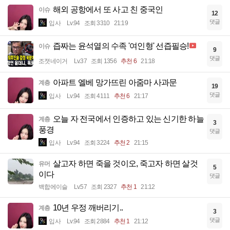
해외 공항에서 또 사고 친 중국인
이슈
12
댓글
입사
Lv.94
조회 3310
21:19
즙짜는 윤석열의 수족 '여인형' 선즙필승!
이슈
9
댓글
조졋네이거
Lv.37
조회 1356
추천 6
21:18
아파트 엘베 망가뜨린 아줌마 사과문
계층
19
댓글
입사
Lv.94
조회 4111
추천 6
21:17
오늘 자 전국에서 인증하고 있는 신기한 하늘
계층
3
풍경
댓글
입사
Lv.94
조회 3224
추천 2
21:15
살고자 하면 죽을 것이오, 죽고자 하면 살것
유머
5
이다
댓글
백합에이슬
Lv.57
조회 2327
추천 1
21:12
10년 우정 깨버리기..
계층
3
댓글
입사
Lv.94
조회 2884
추천 1
21:12