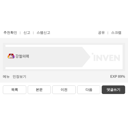
추천확인
신고
스팸신고
공유
스크랩
강철의매
메뉴
인장보기
EXP 89%
목록
본문
이전
다음
댓글쓰기