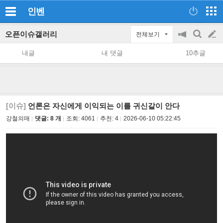
인벤
오픈이슈갤러리
전체보기
공
검
글
지
색
내글
내 댓글
10추글
on/off
쓰
기
[이슈]
언론은 자신에게 이익되는 이를 귀신같이 안다
강철의매
댓글: 8 개
조회:
4061
추천:
4
2026-06-10 05:22:45