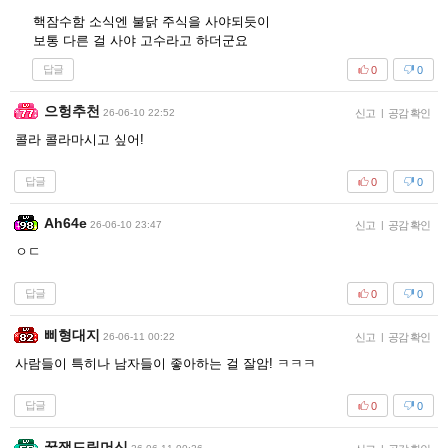
핵잠수함 소식엔 불닭 주식을 사야되듯이
보통 다른 걸 사야 고수라고 하더군요
답글
0
0
으헝추천
26-06-10 22:52
신고
|
공감 확인
콜라 콜라마시고 싶어!
답글
0
0
Ah64e
26-06-10 23:47
신고
|
공감 확인
ㅇㄷ
답글
0
0
삐형대지
26-06-11 00:22
신고
|
공감 확인
사람들이 특히나 남자들이 좋아하는 걸 잘암! ㅋㅋㅋ
답글
0
0
꿀잼드립머신