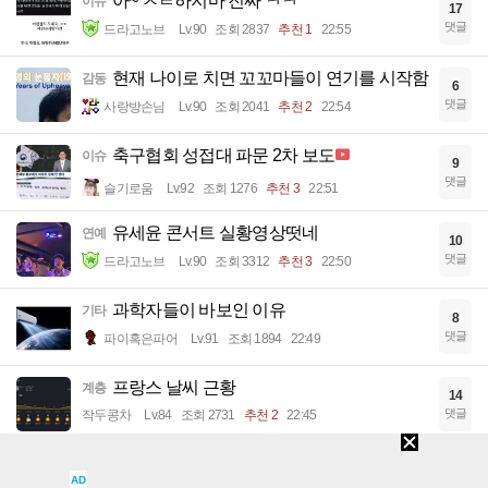
아~ ㅈㄹ하지마 진짜 ㅋㅋ
이슈
17
댓글
드라고노브
Lv.90
조회 2837
추천 1
22:55
현재 나이로 치면 꼬꼬마들이 연기를 시작함
감동
6
댓글
사랑방손님
Lv.90
조회 2041
추천 2
22:54
축구협회 성접대 파문 2차 보도
이슈
9
댓글
슬기로움
Lv.92
조회 1276
추천 3
22:51
유세윤 콘서트 실황영상떳네
연예
10
댓글
드라고노브
Lv.90
조회 3312
추천 3
22:50
과학자들이 바보인 이유
기타
8
댓글
파이혹은파어
Lv.91
조회 1894
22:49
프랑스 날씨 근황
계층
14
댓글
작두콩차
Lv.84
조회 2731
추천 2
22:45
[매불쇼] 서영교 발언에 대하여
이슈
29
AD