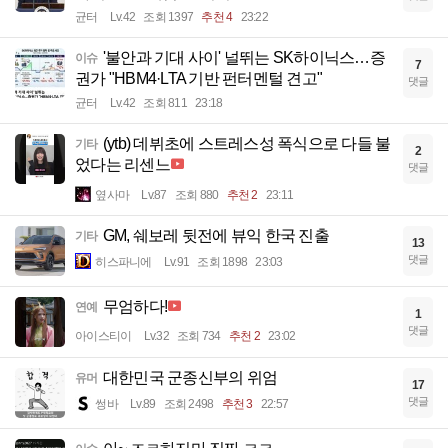
균터
Lv.42
조회 1397
추천 4
23:22
'불안과 기대 사이' 널뛰는 SK하이닉스…증
이슈
7
권가 "HBM4·LTA 기반 펀터멘털 견고"
댓글
균터
Lv.42
조회 811
23:18
(ytb) 데뷔초에 스트레스성 폭식으로 다들 불
기타
2
었다는 리센느
댓글
옆사마
Lv.87
조회 880
추천 2
23:11
GM, 쉐보레 뒷전에 뷰익 한국 진출
기타
13
댓글
히스파니에
Lv.91
조회 1898
23:03
무엄하다!
연예
1
댓글
아이스티이
Lv.32
조회 734
추천 2
23:02
대한민국 군종신부의 위엄
유머
17
댓글
썽바
Lv.89
조회 2498
추천 3
22:57