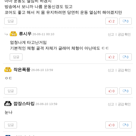
아마 운동도 열심히 하겠지
방송에서 보니까 나름 운동신경도 있고
코어도 좋고 해서 저 몸 유지하려면 당연히 운동 열심히 해야겠지만
답글
2
0
류시우
26-06-11 00:10
신고
|
공감 확인
엄청나게 타고난거임
기본적인 체형 골격 자체가 글래머 체형이 아닌데도 ㄷㄷ
답글
2
0
작은폭풍
26-06-10 13:59
신고
|
공감 확인
ㅇㄷ
답글
0
0
깜장스타킹
26-06-10 13:59
신고
|
공감 확인
눈나
답글
0
0