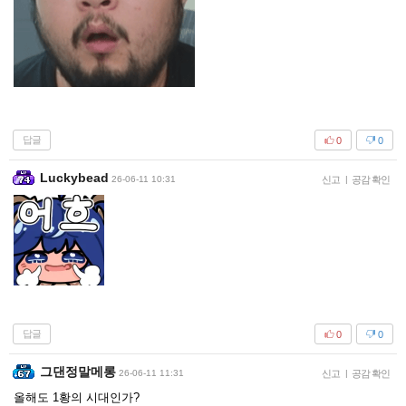
답글
0
0
Luckybead
26-06-11 10:31
신고
|
공감 확인
답글
0
0
그댄정말메롱
26-06-11 11:31
신고
|
공감 확인
올해도 1황의 시대인가?