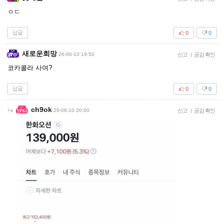
ㅇㄷ
답글
0
0
새로운희망
26-06-10 19:50
신고
|
공감 확인
코카콜라 사여?
답글
0
0
ch9ok
26-06-10 20:00
신고
|
공감 확인