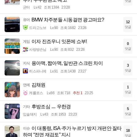
댓글
균터
Lv.42
조회 1384
23:28
BMW 차주분들 시동걸면 광고떠요?
유머
12
댓글
드라고노브
Lv.90
조회 1682
23:28
이자 진죠우니 잇폰메 쇼부!
게임
0
댓글
사랑방손님
Lv.90
조회 832
23:28
용아맥, 짭아맥, 일반관 스크린 차이
지식
3
댓글
히스파니에
Lv.91
조회 1438
23:27
김채원
연예
1
댓글
케를로스
Lv.86
조회 718
추천 1
23:25
후방조심 ㅡ 우한경
기타
5
댓글
입술돼지
Lv.43
조회 1953
23:23
이 대통령, ISA·주가 누르기 방지 개편안 질타
이슈
18
하며 “전면 재검토” 지시
댓글