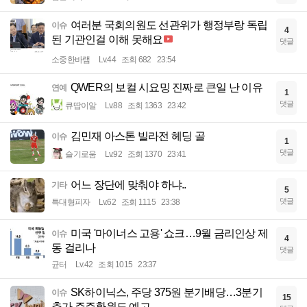
여러분 국회의원도 선관위가 행정부랑 독립
이슈
4
된 기관인걸 이해 못해요
댓글
소중한바램
Lv.44
조회 682
23:54
QWER의 보컬 시요밍 진짜로 큰일 난 이유
연예
1
댓글
큐땁이알
Lv.88
조회 1363
23:42
김민재 아스톤 빌라전 헤딩 골
이슈
1
댓글
슬기로움
Lv.92
조회 1370
23:41
어느 장단에 맞춰야 하냐..
기타
5
댓글
특대형피자
Lv.62
조회 1115
23:38
미국 '마이너스 고용' 쇼크…9월 금리인상 제
이슈
4
동 걸리나
댓글
균터
Lv.42
조회 1015
23:37
SK하이닉스, 주당 375원 분기배당…3분기
이슈
15
추가 주주환원도 예고