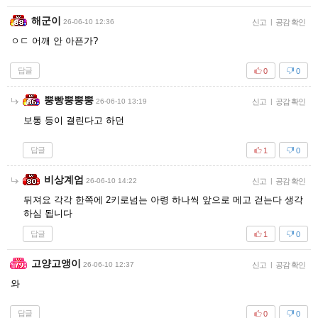
해군이
26-06-10 12:36
신고
|
공감 확인
ㅇㄷ 어깨 안 아픈가?
답글
0
0
뿡빵뿡뿡뿡
26-06-10 13:19
신고
|
공감 확인
보통 등이 결린다고 하던
답글
1
0
비상계엄
26-06-10 14:22
신고
|
공감 확인
뒤져요 각각 한쪽에 2키로넘는 아령 하나씩 앞으로 메고 걷는다 생각
하심 됩니다
답글
1
0
고양고앵이
26-06-10 12:37
신고
|
공감 확인
와
답글
0
0