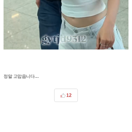
정말 고맙읍니다....
12