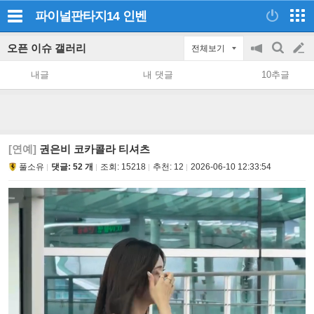
파이널판타지14
인벤
오픈 이슈 갤러리
전체보기
공
검
글
지
색
내글
내 댓글
10추글
on/off
쓰
기
[연예]
권은비 코카콜라 티셔츠
풀소유
댓글: 52 개
조회:
15218
추천:
12
2026-06-10 12:33:54