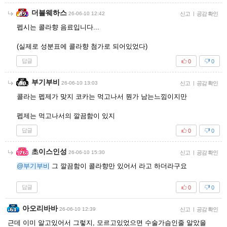
더블웨하스
26-06-10 12:42
신고
|
공감 확인
펩시는 콜라향 음료입니다...
(실제로 성분표에 콜라향 첨가로 되어있었다)
답글
0
0
부기부비
26-06-10 13:03
신고
|
공감 확인
콜라는 펩제가 맞지 코카는 먹고나서 뭔가 남는느낌이지만
펩제는 먹고나서의 깔끔함이 있지
답글
0
0
초이스인성
26-06-10 15:30
신고
|
공감 확인
@부기부비
그 깔끔함이 콜라향만 있어서 라고 하더라구요
답글
0
0
아오리바바
26-06-10 12:39
신고
|
공감 확인
근데 이미 알고있어서 그렇지, 모르고있었으면 수술가슴인줄 알았을