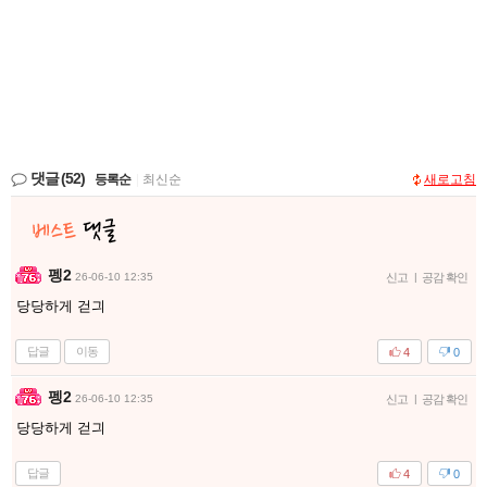
댓글
(52)
등록순
|
최신순
새로고침
펭2
26-06-10 12:35
신고
|
공감 확인
당당하게 걷긔
답글
이동
4
0
펭2
26-06-10 12:35
신고
|
공감 확인
당당하게 걷긔
답글
4
0