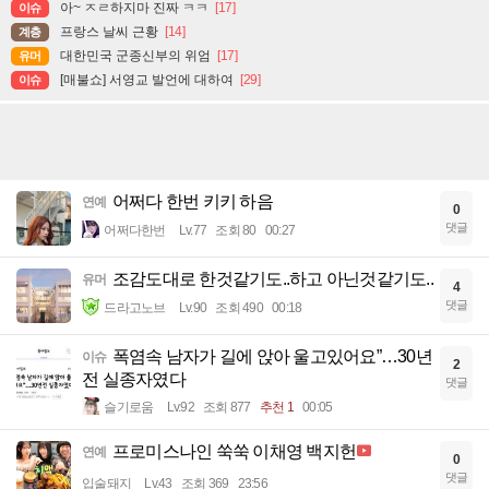
아~ ㅈㄹ하지마 진짜 ㅋㅋ
[17]
이슈
프랑스 날씨 근황
[14]
계층
대한민국 군종신부의 위엄
[17]
유머
[매불쇼] 서영교 발언에 대하여
[29]
이슈
어쩌다 한번 키키 하음
연예
0
댓글
어쩌다한번
Lv.77
조회 80
00:27
조감도대로 한것같기도..하고 아닌것같기도..
유머
4
댓글
드라고노브
Lv.90
조회 490
00:18
폭염속 남자가 길에 앉아 울고있어요”…30년
이슈
2
전 실종자였다
댓글
슬기로움
Lv.92
조회 877
추천 1
00:05
프로미스나인 쑥쑥 이채영 백지헌
연예
0
댓글
입술돼지
Lv.43
조회 369
23:56