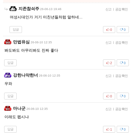
지존참쇠주
26-06-13 19:46
신고
|
공감 확인
여성시대인가 거기 미친년들처럼 말하네...
답글
0
0
만법유심
26-06-10 12:35
신고
|
공감 확인
봐도봐도 아무리봐도 진짜 좋다
답글
2
0
강한나약한너
26-06-10 12:35
신고
|
공감 확인
우와
답글
0
0
마나군
26-06-10 12:35
신고
|
공감 확인
이래도 펩시냐
답글
1
0