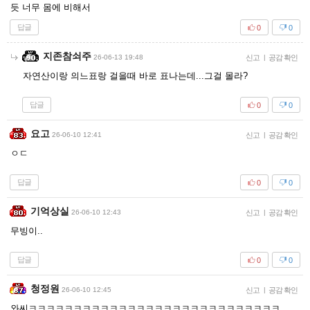
듯 너무 몸에 비해서
답글
0
0
지존참쇠주
26-06-13 19:48
신고
|
공감 확인
자연산이랑 의느표랑 걸을때 바로 표나는데...그걸 몰라?
답글
0
0
요고
26-06-10 12:41
신고
|
공감 확인
ㅇㄷ
답글
0
0
기억상실
26-06-10 12:43
신고
|
공감 확인
무빙이..
답글
0
0
청정원
26-06-10 12:45
신고
|
공감 확인
와씨ㅋㅋㅋㅋㅋㅋㅋㅋㅋㅋㅋㅋㅋㅋㅋㅋㅋㅋㅋㅋㅋㅋㅋㅋㅋㅋㅋㅋ