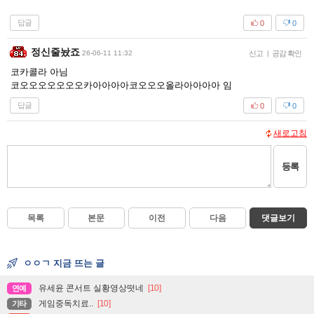
답글
0
0
정신줄놨죠
26-06-11 11:32
신고
|
공감 확인
코카콜라 아님
코오오오오오오오카아아아아코오오오올라아아아아 임
답글
0
0
새로고침
등록
목록
본문
이전
다음
댓글보기
ㅇㅇㄱ 지금 뜨는 글
유세윤 콘서트 실황영상떳네
[10]
연예
게임중독치료..
[10]
기타