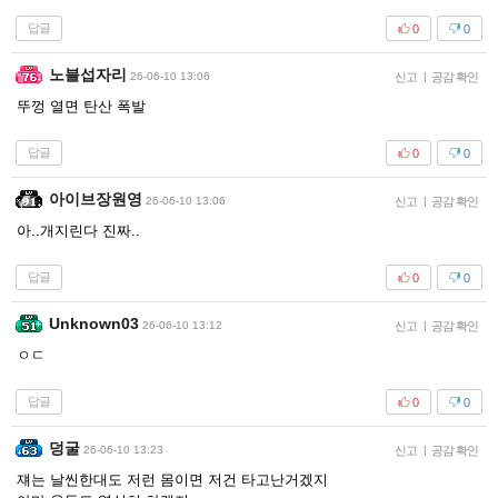
답글
0
0
노블섭자리
26-06-10 13:06
신고
|
공감 확인
뚜껑 열면 탄산 폭발
답글
0
0
아이브장원영
26-06-10 13:06
신고
|
공감 확인
아..개지린다 진짜..
답글
0
0
Unknown03
26-06-10 13:12
신고
|
공감 확인
ㅇㄷ
답글
0
0
덩굴
26-06-10 13:23
신고
|
공감 확인
쟤는 날씬한대도 저런 몸이면 저건 타고난거겠지