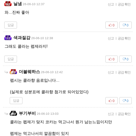
닐냄
26-06-10 12:37
신고
|
공감 확인
와...진짜 좋아
답글
0
0
색과질감
26-06-10 12:38
신고
|
공감 확인
그래도 콜라는 펩제라지!
답글
0
0
더블웨하스
26-06-10 12:42
신고
|
공감 확인
펩시는 콜라향 음료입니다...
(실제로 성분표에 콜라향 첨가로 되어있었다)
답글
0
0
부기부비
26-06-10 13:03
신고
|
공감 확인
콜라는 펩제가 맞지 코카는 먹고나서 뭔가 남는느낌이지만
펩제는 먹고나서의 깔끔함이 있지