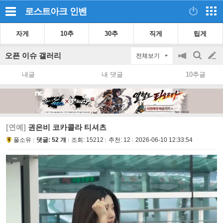
로스트아크
인벤
자게
10추
30추
직게
팁게
오픈 이슈 갤러리
전체보기
공
검
글
지
색
내글
내 댓글
10추글
on/off
쓰
기
[연예]
권은비 코카콜라 티셔츠
풀소유
댓글: 52 개
조회:
15212
추천:
12
2026-06-10 12:33:54