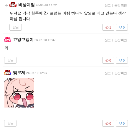
비상계엄
26-06-10 14:22
신고
|
공감 확인
뒤져요 각각 한쪽에 2키로넘는 아령 하나씩 앞으로 메고 걷는다 생각
하심 됩니다
답글
1
0
고양고앵이
26-06-10 12:37
신고
|
공감 확인
와
답글
0
0
빛로제
26-06-10 12:37
신고
|
공감 확인
답글
0
0