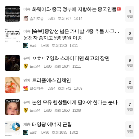
화웨이와 중국 정부에 저항하는 중국인들
이슈
4
댓글
슬기로움
Lv.92
조회 767
13:14
[속보] 중앙선 넘은 카니발, 4중 추돌 사고…
이슈
0
운전자 숨지고 5명 병원 이송
댓글
Earth
Lv.96
조회 1103
13:11
ㅇㅎㅂ? 영화 스파이더맨 최고의 장면
유머
9
댓글
풀소유
Lv.86
조회 1634
13:11
트리플에스 김채연
연예
2
댓글
달섭지롱
Lv.94
조회 742
13:09
본인 모유 헬창들에게 팔아야 한다는 눈나
유머
7
댓글
풀소유
Lv.86
조회 1650
13:08
태양광 에너지 근황
계층
8
댓글
Earth
Lv.96
조회 1695
13:02