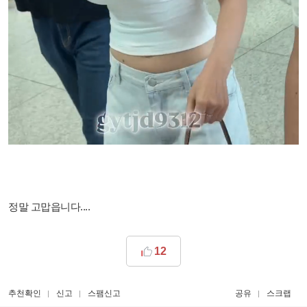
정말 고맙읍니다....
12
추천확인
신고
스팸신고
공유
스크랩