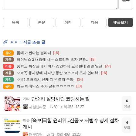
등록
목록
본문
이전
다음
댓글보기
ㅇㅇㄱ 지금 뜨는 글
몸매 개쩐다는 블라녀
[16]
유머
하이닉스 277층에 사는 스트리머 츠자 근황..
[18]
계층
중학교 화장실에서 여자 강간하다 교생한테 걸린 일진.
[27]
이슈
ㅇㅎ?) 행사장에 나타난 동탄 코스프레 츠자 인터뷰.
[16]
계층
ㅇㅎ) 오버워치 신캐 디몬 충격 근황..
[34]
게임
최근 하이닉스 주가 근황ㅋㅋㅋㅋㅋ
[10]
유머
단순히 설탕시럽 코팅하는 짤
기타
6
댓글
사실난라쿤
Lv.89
조회 453
13:27
[속보]국힘 윤리위...진종오 서범수 징계 절차
이슈
4
개시
댓글
왜구김당
Lv.73
조회 408
13:26