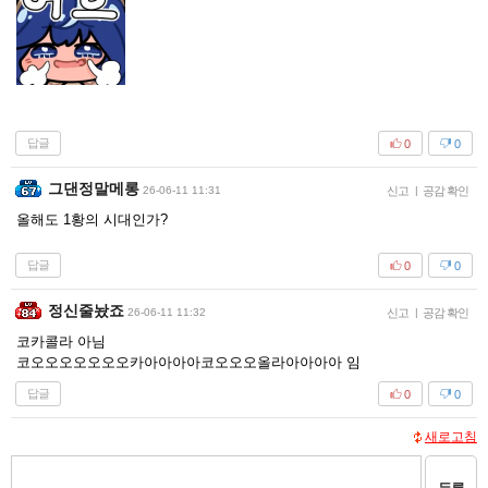
답글
0
0
그댄정말메롱
26-06-11 11:31
신고
|
공감 확인
올해도 1황의 시대인가?
답글
0
0
정신줄놨죠
26-06-11 11:32
신고
|
공감 확인
코카콜라 아님
코오오오오오오오카아아아아코오오오올라아아아아 임
답글
0
0
새로고침