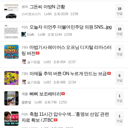
그돈씨 아방N 근황
유머
19
댓글
스바로브스키
Lv.84
조회 2029
12:59
오늘자 이언주 더불어민주당 의원 SNS...jpg
이슈
19
댓글
Earth
Lv.96
조회 1244
12:59
마법기사 레이어스 오프닝 디지털 리마스터
기타
9
링 버전
댓글
슬기로움
Lv.92
조회 654
12:57
아재들 추억 버튼 ON 누르게 만드는 브금
기타
6
댓글
슬기로움
Lv.92
조회 606
12:54
삐삐 보조배터리
계층
1
댓글
꿻뻵뗗
Lv.90
조회 746
12:53
축협 11시간 압수수색…'홍명보 선임' 관련
이슈
1
자료 확보 / JTBC
댓글