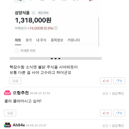
핵잠수함 소식엔 불닭 주식을 사야되듯이
보통 다른 걸 사야 고수라고 하더군요
답글
0
0
으헝추천
26-06-10 22:52
신고
|
공감 확인
콜라 콜라마시고 싶어!
답글
0
0
Ah64e
26-06-10 23:47
신고
|
공감 확인