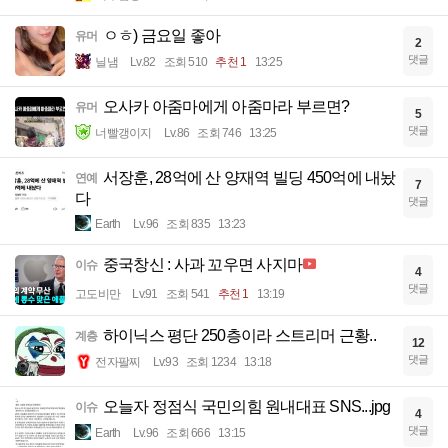
ㅇㅎ) 금요일 좋아
유머
2
댓글
닐냄
Lv.82
조회 510
추천 1
13:25
오사카 아줌마에게 아줌마라 부르면?
유머
5
댓글
너빨갱이지
Lv.86
조회 746
13:25
서장훈, 28억에 산 양재역 빌딩 450억에 내놨
연예
7
다
댓글
Earth
Lv.96
조회 835
13:23
중국창신 : 사과 꼬우면 사지마
이슈
4
댓글
고도비만
Lv.91
조회 541
추천 1
13:19
하이닉스 평단 250층이라 스트리머 근황..
계층
12
댓글
전자팔찌
Lv.93
조회 1234
13:18
오늘자 정점식 국민의힘 원내대표 SNS...jpg
이슈
4
댓글
Earth
Lv.96
조회 666
13:15