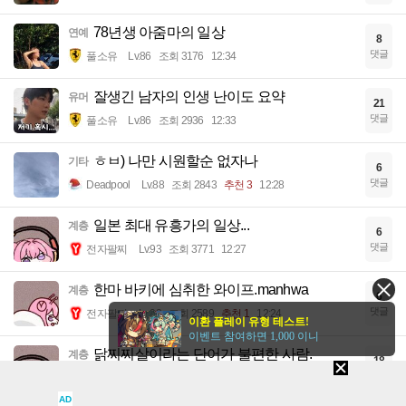
78년생 아줌마의 일상
연예
8
댓글
풀소유
Lv.86
조회 3176
12:34
잘생긴 남자의 인생 난이도 요약
유머
21
댓글
풀소유
Lv.86
조회 2936
12:33
ㅎㅂ) 나만 시원할순 없자나
기타
6
댓글
Deadpool
Lv.88
조회 2843
추천 3
12:28
일본 최대 유흥가의 일상...
계층
6
댓글
전자팔찌
Lv.93
조회 3771
12:27
한마 바키에 심취한 와이프.manhwa
계층
6
댓글
전자팔찌
Lv.93
조회 2589
추천 1
12:24
이환 플레이 유형 테스트!
이벤트 참여하면 1,000 이니
닭찌찌살이라는 단어가 불편한 사람.
계층
18
댓글
전자팔찌
Lv.93
조회 2413
12:21
AD