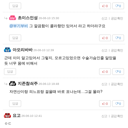
답글
0
0
초이스인성
26-06-10 15:30
신고
|
공감 확인
@부기부비
그 깔끔함이 콜라향만 있어서 라고 하더라구요
답글
0
0
아오리바바
26-06-10 12:39
신고
|
공감 확인
근데 이미 알고있어서 그렇지, 모르고있었으면 수술가슴인줄 알았을
듯 너무 몸에 비해서
답글
0
0
지존참쇠주
26-06-13 19:48
신고
|
공감 확인
자연산이랑 의느표랑 걸을때 바로 표나는데...그걸 몰라?
답글
0
0
요고
26-06-10 12:41
신고
|
공감 확인
ㅇㄷ