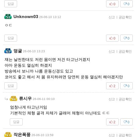
답글
0
0
Unknown03
26-06-10 13:12
신고
|
공감 확인
ㅇㄷ
답글
0
0
덩굴
26-06-10 13:23
신고
|
공감 확인
쟤는 날씬한대도 저런 몸이면 저건 타고난거겠지
아마 운동도 열심히 하겠지
방송에서 보니까 나름 운동신경도 있고
코어도 좋고 해서 저 몸 유지하려면 당연히 운동 열심히 해야겠지만
답글
2
0
류시우
26-06-11 00:10
신고
|
공감 확인
엄청나게 타고난거임
기본적인 체형 골격 자체가 글래머 체형이 아닌데도 ㄷㄷ
답글
2
0
작은폭풍
26-06-10 13:59
신고
|
공감 확인