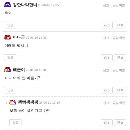
강한나약한너
26-06-10 12:35
신고
|
공감 확인
우와
답글
0
0
마나군
26-06-10 12:35
신고
|
공감 확인
이래도 펩시냐
답글
1
0
해군이
26-06-10 12:36
신고
|
공감 확인
ㅇㄷ 어깨 안 아픈가?
답글
0
0
뿡빵뿡뿡뿡
26-06-10 13:19
신고
|
공감 확인
보통 등이 결린다고 하던
답글
1
0