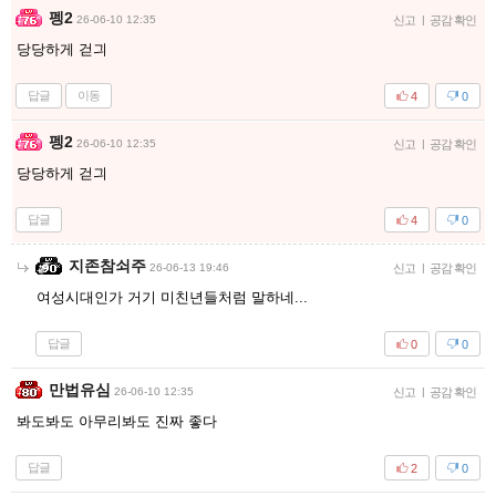
펭2
26-06-10 12:35
신고
|
공감 확인
당당하게 걷긔
답글
이동
4
0
펭2
26-06-10 12:35
신고
|
공감 확인
당당하게 걷긔
답글
4
0
지존참쇠주
26-06-13 19:46
신고
|
공감 확인
여성시대인가 거기 미친년들처럼 말하네...
답글
0
0
만법유심
26-06-10 12:35
신고
|
공감 확인
봐도봐도 아무리봐도 진짜 좋다
답글
2
0