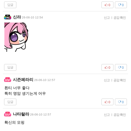
답글
0
0
신라
26-06-10 12:54
신고
|
공감 확인
답글
0
0
시즌페라리
26-06-10 12:57
신고
|
공감 확인
흰티 너무 좋다
특히 명암 생기는게 어우
답글
0
0
나타랄라
26-06-10 12:57
신고
|
공감 확인
확신의 모핑