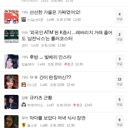
아이스티이
Lv.32
조회 662
12:51
선선한 가을은 가짜였어요!
기타
4
댓글
사실난라쿤
Lv.89
조회 1708
12:49
'외국인 ATM' 된 K증시…레버리지 거래 줄어
이슈
2
도 '삼전닉스'는 롤러코스터
댓글
균터
Lv.42
조회 1266
12:48
후방 ㅡ 빛베리 인스타
기타
3
댓글
입술돼지
Lv.43
조회 2010
추천 2
12:45
ㅇㅎ 간이 펀칭머신??
기타
13
댓글
마나군
Lv.81
조회 2238
12:44
규카츠 근황
감동
5
댓글
부엔까미노
Lv.87
조회 2416
추천 2
12:40
악마를 보았다 저녁 식사 장면
유머
9
댓글
풀소유
Lv.86
조회 2853
12:39