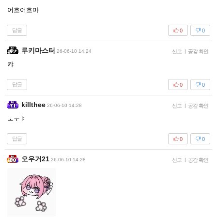
어흐어흐마
답글
0
0
루키마스터
26-06-10 14:24
신고
|
공감 확인
캬
답글
0
0
killthee
26-06-10 14:28
신고
|
공감 확인
ㅗㅜㅑ
답글
0
0
오우거21
26-06-10 14:28
신고
|
공감 확인