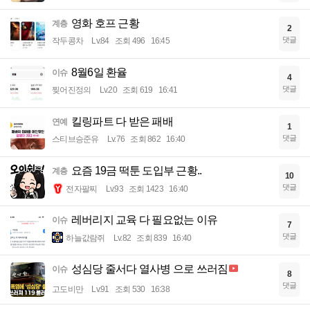
영화 호프 근황
계층
2
댓글
작두콩차
Lv.84
조회 496
16:45
8월6일 환율
이슈
4
댓글
찢어진정의
Lv.20
조회 619
16:41
킬링파트 다 받은 패배
연예
1
댓글
스티브승준유
Lv.76
조회 862
16:40
요즘 19금 떡툰 도입부 근황..
계층
10
댓글
전자팔찌
Lv.93
조회 1423
16:40
레버리지 교육 다 필요없는 이유
이슈
7
댓글
하늘값람쥐
Lv.82
조회 839
16:40
성심당 줄서다 열사병 으로 쓰러짐
이슈
8
댓글
고도비만
Lv.91
조회 530
16:38