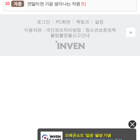
10
계층
[5]
연말이면 가끔 생각나는 직원
로그인
PC화면
퀵링크
설정
청소년보호정책
이용약관
개인정보처리방침
▲
불법촬영물신고안내
(주)
인
벤
드래곤소드 '압긍' 달성 기념