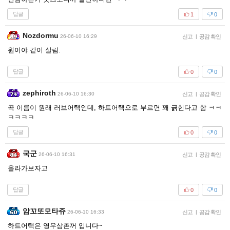
답글
1
0
Nozdormu
26-06-10 16:29
신고
|
공감 확인
원이야 같이 살림.
답글
0
0
zephiroth
26-06-10 16:30
신고
|
공감 확인
곡 이름이 원래 러브어택인데, 하트어택으로 부르면 꽤 긁힌다고 함 ㅋㅋ
ㅋㅋㅋㅋ
답글
0
0
국군
26-06-10 16:31
신고
|
공감 확인
올라가보자고
답글
0
0
암꼬또모타쥬
26-06-10 16:33
신고
|
공감 확인
하트어택은 영우삼촌꺼 입니다~