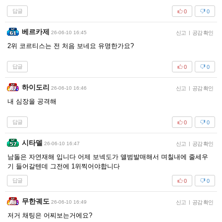
답글
0
0
베르카제
26-06-10 16:45
신고
|
공감 확인
2위 코르티스는 전 처음 보네요 유명한가요?
답글
0
0
하이도리
26-06-10 16:46
신고
|
공감 확인
내 심장을 공격해
답글
0
0
시타델
26-06-10 16:47
신고
|
공감 확인
남돌은 자연재해 입니다 어제 보넥도가 앨범발매해서 며칠내에 줄세우
기 들어갈텐데 그전에 1위찍어야합니다
답글
0
0
무한궤도
26-06-10 16:49
신고
|
공감 확인
저거 채팅은 어찌보는거에요?