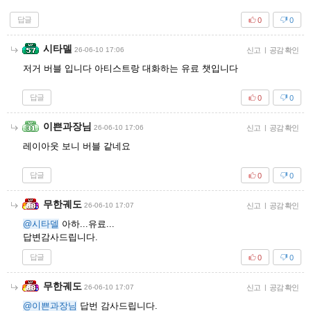
답글
0
0
시타델
26-06-10 17:06
신고
|
공감 확인
저거 버블 입니다 아티스트랑 대화하는 유료 챗입니다
답글
0
0
이쁜과장님
26-06-10 17:06
신고
|
공감 확인
레이아웃 보니 버블 같네요
답글
0
0
무한궤도
26-06-10 17:07
신고
|
공감 확인
@시타델
아하...유료...
답변감사드립니다.
답글
0
0
무한궤도
26-06-10 17:07
신고
|
공감 확인
@이쁜과장님
답번 감사드립니다.