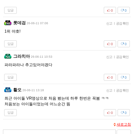
답글
0
0
롯데검
26-06-11 07:06
신고
|
공감 확인
1위 야호!
답글
0
0
그라치아
26-06-11 10:53
신고
|
공감 확인
파라파라나 추고있어야겠다
답글
0
0
활오
26-06-11 13:18
신고
|
공감 확인
최근 아이돌 VR영상으로 처음 봤는데 하루 한번은 꼭봄 ㅋㅋ
처음보는 아이돌이었는데 어느순간 뜸
답글
0
0
새로고침