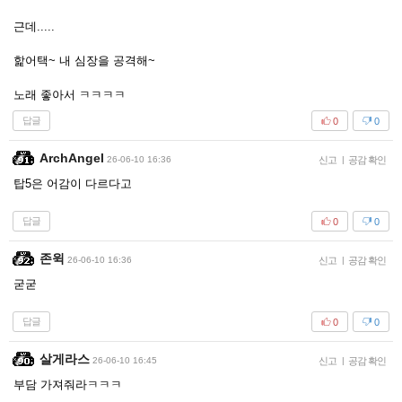
근데.....
핥어택~ 내 심장을 공격해~
노래 좋아서 ㅋㅋㅋㅋ
답글
0
0
ArchAngel
26-06-10 16:36
신고
|
공감 확인
탑5은 어감이 다르다고
답글
0
0
존윅
26-06-10 16:36
신고
|
공감 확인
굳굳
답글
0
0
살게라스
26-06-10 16:45
신고
|
공감 확인
부담 가져줘라ㅋㅋㅋ