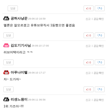
답글
0
0
공허사냥꾼
26-06-10 16:59
신고
|
공감 확인
멜론은 잘모르겠고 유튜브뮤직서 1등했으면 좋겠음
답글
0
0
김도기기사님
26-06-10 17:00
신고
|
공감 확인
러브어택이라고 ㅋㅋ
답글
0
0
아푸나이텔
26-06-10 17:17
신고
|
공감 확인
자~ 드가자~
답글
0
0
리센느원이
26-06-11 06:56
신고
|
공감 확인
1위 가즈아~!!!