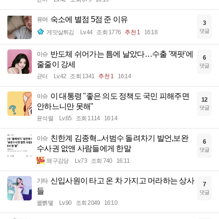
숙소에 별점 5점 준 이유
유머
3
댓글
게맛살튀김
Lv.44
조회 1776
추천 1
16:18
반도체 쉬어가는 틈에 날았다…수출 '잭팟'에
이슈
6
줄줄이 강세
댓글
균터
Lv.42
조회 1341
추천 1
16:14
이 대통령 "좋은 의도 정책도 국민 피해주면
이슈
12
안하느니만 못해"
댓글
윤석렬
Lv.65
조회 1114
16:14
친한계 김종혁...서범수 돌려차기 발언,보완
이슈
6
수사권 없앤 사람들에게 한말
댓글
왜구김당
Lv.73
조회 740
16:11
신입사원이 타고 온 차 가지고 머라하는 상사
기타
7
들
댓글
꿻뻵뗗
Lv.90
조회 2049
16:10