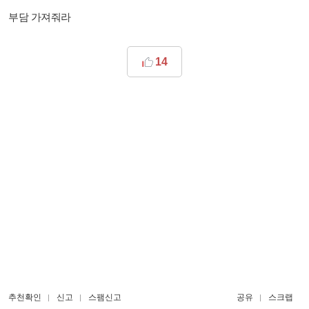
부담 가져줘라
14
추천확인
신고
스팸신고
공유
스크랩