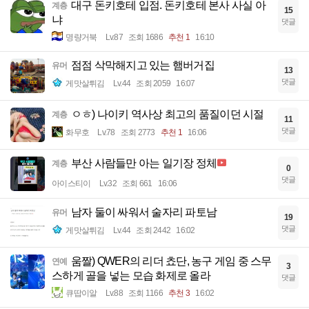
대구 돈키호테 입점. 돈키호테 본사 사실 아
계층
15
냐
댓글
명량거북
Lv.87
조회 1686
추천 1
16:10
점점 삭막해지고 있는 햄버거집
유머
13
댓글
게맛살튀김
Lv.44
조회 2059
16:07
ㅇㅎ) 나이키 역사상 최고의 품질이던 시절
계층
11
댓글
화무호
Lv.78
조회 2773
추천 1
16:06
부산 사람들만 아는 일기장 정체
계층
0
댓글
아이스티이
Lv.32
조회 661
16:06
남자 둘이 싸워서 술자리 파토남
유머
19
댓글
게맛살튀김
Lv.44
조회 2442
16:02
움짤) QWER의 리더 쵸단, 농구 게임 중 스무
연예
3
스하게 골을 넣는 모습 화제로 올라
댓글
큐땁이알
Lv.88
조회 1166
추천 3
16:02