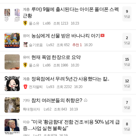
루머) 9월에 출시된다는 아이폰 폴더폰 스펙
계층
9
근황
댓글
풀소유
Lv.86
조회 1213
16:23
농심에게 선물 받은 바나나킥 아기
유머
2
댓글
슬기로움
Lv.92
조회 652
추천 1
16:20
현재 폭염 한장으로 요약
유머
15
댓글
풀소유
Lv.86
조회 1986
16:20
정육점에서 무려 5년간 사용했다는 칼..
계층
12
댓글
전자팔찌
Lv.93
조회 2232
16:20
참치 여러분들의 취향은?
기타
7
댓글
특대형피자
Lv.62
조회 843
16:19
"미국 '황금함대' 전함 건조 비용 50% 넘게 급
이슈
8
증…사업 실현 불확실"
댓글
균터
Lv.42
조회 879
16:19