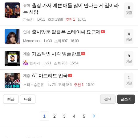
출장 가서 예쁜 애들 많이 만나는 게 일이라
유머
6
는 사람
댓글
파노키
Lv.51
조회 1998
추천 1
16:01
출시앞둔 알뜰폰 스테이씨 요금제
연예
4
댓글
Memorobot
Lv.33
조회 897
16:00
기초적인 시각 임플란트
계층
9
댓글
럼자기
Lv.71
조회 783
15:54
AT 마드리드 입국
계층
1
댓글
스티브승준유
Lv.76
조회 636
추천 1
15:50
최근
다음
검색
글쓰기
1
2
3
4
5