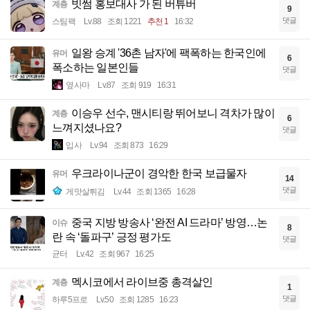
빗썸 홍보대사 가 된 버튜버
계층
9
댓글
스팀팩
Lv.88
조회 1221
추천 1
16:32
일왕 승계 '36촌 남자'에 팩폭하는 한국인에
유머
6
폭소하는 일본인들
댓글
옆사마
Lv.87
조회 919
16:31
이승우 선수, 맨시티랑 뛰어보니 격차가 많이
계층
6
느껴지셨나요?
댓글
입사
Lv.94
조회 873
16:29
우크라이나군이 경악한 한국 보급물자
유머
14
댓글
게맛살튀김
Lv.44
조회 1365
16:28
중국 지방 방송사 ‘완전 AI 드라마’ 방영…논
이슈
8
란 속 ‘돌파구’ 긍정 평가도
댓글
균터
Lv.42
조회 967
16:25
멕시코에서 라이브중 총격살인
계층
1
댓글
하루5프로
Lv.50
조회 1285
16:23