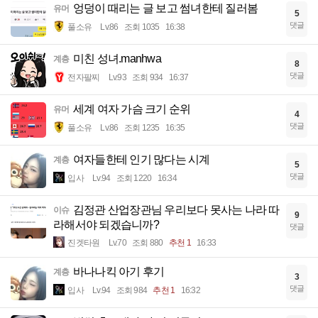
엉덩이 때리는 글 보고 썸녀한테 질러봄
유머
5
댓글
풀소유
Lv.86
조회 1035
16:38
미친 성녀.manhwa
계층
8
댓글
전자팔찌
Lv.93
조회 934
16:37
세계 여자 가슴 크기 순위
유머
4
댓글
풀소유
Lv.86
조회 1235
16:35
여자들한테 인기 많다는 시계
계층
5
댓글
입사
Lv.94
조회 1220
16:34
김정관 산업장관님 우리보다 못사는 나라 따
이슈
9
라해서야 되겠습니까?
댓글
진겟타원
Lv.70
조회 880
추천 1
16:33
바나나킥 아기 후기
계층
3
댓글
입사
Lv.94
조회 984
추천 1
16:32