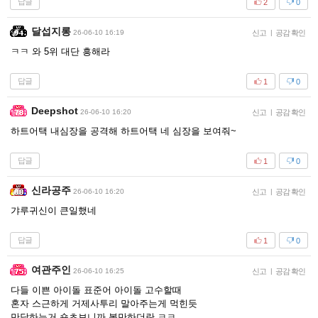
답글
2
0
달섭지롱
26-06-10 16:19
신고
|
공감 확인
ㅋㅋ 와 5위 대단 흥해라
답글
1
0
Deepshot
26-06-10 16:20
신고
|
공감 확인
하트어택 내심장을 공격해 하트어택 네 심장을 보여줘~
답글
1
0
신라공주
26-06-10 16:20
신고
|
공감 확인
갸루귀신이 큰일했네
답글
1
0
여관주인
26-06-10 16:25
신고
|
공감 확인
다들 이쁜 아이돌 표준어 아이돌 고수할때
혼자 스근하게 거제사투리 말아주는게 먹힌듯
만담하는거 숏츠보니까 볼만하더란 ㅋㅋ