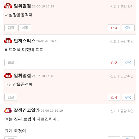
일휘멸절
26-06-10 16:18
신고
|
공감 확인
내심장을공격해
답글
이동
4
0
인저스티스
26-06-10 16:18
신고
|
공감 확인
히트어택 미첬네 ㄷㄷ
답글
2
0
일휘멸절
26-06-10 16:18
신고
|
공감 확인
내심장을공격해
답글
4
0
잘생긴코알라
26-06-10 16:19
신고
|
공감 확인
얘는 진짜 보법이 다르긴허네..
크게 되것어..