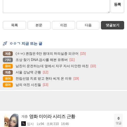
등록
목록
본문
이전
다음
댓글보기
ㅇㅇㄱ 지금 뜨는 글
(ㅎㅂ) 괜찮은 6만 원대의 하의실종 피규어
[15]
계층
조상 찾기 DNA 검사를 해본 유튜버
[11]
기타
남친이 운전하는데 옆에서 자꾸 자서 미안한 여친
[10]
유머
서울 강남역 근황
[12]
계층
전립선염 치료 받고 현타 씨게 온 이유
[19]
유머
남의 여친 사진들
[13]
유머
영화 미이라 시리즈 근황
계층
0
댓글
입사
Lv.94
조회 310
16:46