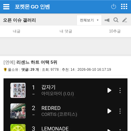
포켓몬 GO
인벤
오픈 이슈 갤러리
전체보기
공
검
글
지
색
내글
내 댓글
10추글
on/off
쓰
기
[연예]
리센느 하트 어택 5위
풀소유
댓글: 29 개
조회:
9778
추천:
14
2026-06-10 16:17:19