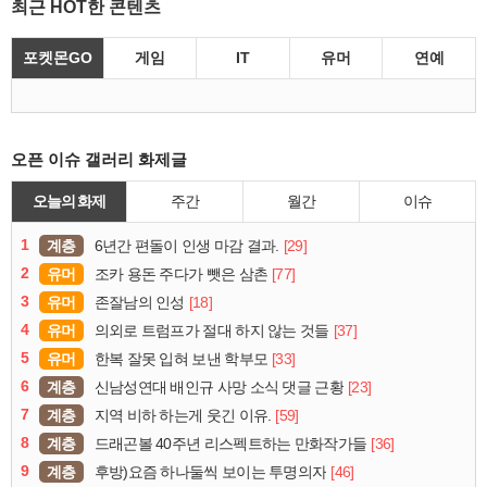
최근 HOT한 콘텐츠
포켓몬GO
게임
IT
유머
연예
오픈 이슈 갤러리 화제글
오늘의 화제
주간
월간
이슈
1
계층
[29]
6년간 편돌이 인생 마감 결과.
2
유머
[77]
조카 용돈 주다가 뺏은 삼촌
3
유머
[18]
존잘남의 인성
4
유머
[37]
의외로 트럼프가 절대 하지 않는 것들
5
유머
[33]
한복 잘못 입혀 보낸 학부모
6
계층
[23]
신남성연대 배인규 사망 소식 댓글 근황
7
계층
[59]
지역 비하 하는게 웃긴 이유.
8
계층
[36]
드래곤볼 40주년 리스펙트하는 만화작가들
9
계층
[46]
후방)요즘 하나둘씩 보이는 투명의자