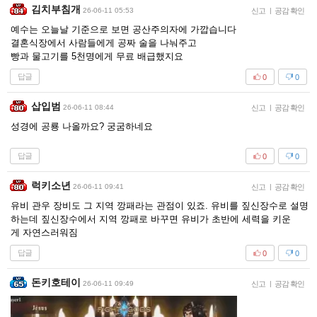
김치부침개
26-06-11 05:53
신고
|
공감 확인
예수는 오늘날 기준으로 보면 공산주의자에 가깝습니다
결혼식장에서 사람들에게 공짜 술을 나눠주고
빵과 물고기를 5천명에게 무료 배급했지요
답글
0
0
삽입범
26-06-11 08:44
신고
|
공감 확인
성경에 공룡 나올까요? 궁굼하네요
답글
0
0
럭키소년
26-06-11 09:41
신고
|
공감 확인
유비 관우 장비도 그 지역 깡패라는 관점이 있죠. 유비를 짚신장수로 설명
하는데 짚신장수에서 지역 깡패로 바꾸면 유비가 초반에 세력을 키운
게 자연스러워짐
답글
0
0
돈키호테이
26-06-11 09:49
신고
|
공감 확인