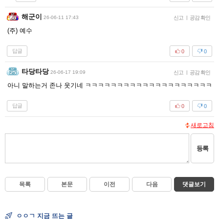
해군이
26-06-11 17:43
신고
|
공감 확인
(주) 예수
답글
0
0
타당타당
26-06-17 19:09
신고
|
공감 확인
아니 말하는거 존나 웃기네 ㅋㅋㅋㅋㅋㅋㅋㅋㅋㅋㅋㅋㅋㅋㅋㅋㅋㅋㅋㅋ
답글
0
0
새로고침
등록
목록
본문
이전
다음
댓글보기
ㅇㅇㄱ 지금 뜨는 글