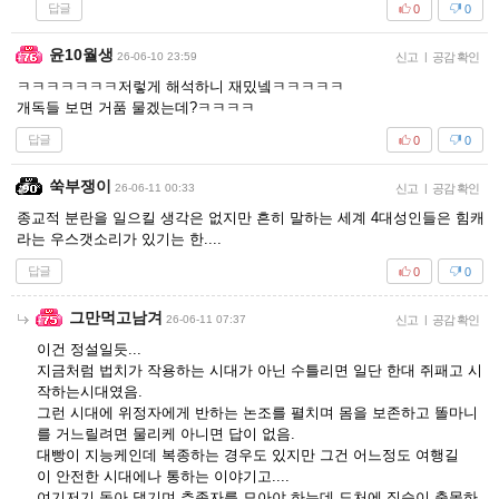
답글
0
0
윤10월생
26-06-10 23:59
신고
|
공감 확인
ㅋㅋㅋㅋㅋㅋㅋ저렇게 해석하니 재밌넼ㅋㅋㅋㅋㅋ
개독들 보면 거품 물겠는데?ㅋㅋㅋㅋ
답글
0
0
쑥부쟁이
26-06-11 00:33
신고
|
공감 확인
종교적 분란을 일으킬 생각은 없지만 흔히 말하는 세계 4대성인들은 힘캐
라는 우스갯소리가 있기는 한....
답글
0
0
그만먹고남겨
26-06-11 07:37
신고
|
공감 확인
이건 정설일듯...
지금처럼 법치가 작용하는 시대가 아닌 수틀리면 일단 한대 쥐패고 시
작하는시대였음.
그런 시대에 위정자에게 반하는 논조를 펼치며 몸을 보존하고 똘마니
를 거느릴려면 물리케 아니면 답이 없음.
대빵이 지능케인데 복종하는 경우도 있지만 그건 어느정도 여행길
이 안전한 시대에나 통하는 이야기고....
여기저기 돌아 댕기며 추종자를 모아야 하는데 도처에 짐승이 출몰하