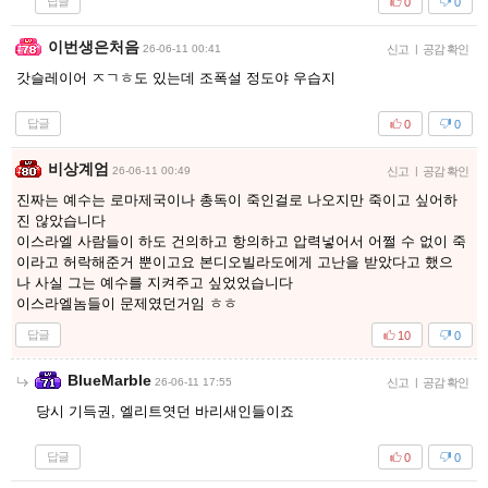
답글
0
0
이번생은처음
26-06-11 00:41
신고
|
공감 확인
갓슬레이어 ㅈㄱㅎ도 있는데 조폭설 정도야 우습지
답글
0
0
비상계엄
26-06-11 00:49
신고
|
공감 확인
진짜는 예수는 로마제국이나 총독이 죽인걸로 나오지만 죽이고 싶어하
진 않았습니다
이스라엘 사람들이 하도 건의하고 항의하고 압력넣어서 어쩔 수 없이 죽
이라고 허락해준거 뿐이고요 본디오빌라도에게 고난을 받았다고 했으
나 사실 그는 예수를 지켜주고 싶었었습니다
이스라엘놈들이 문제였던거임 ㅎㅎ
답글
10
0
BlueMarble
26-06-11 17:55
신고
|
공감 확인
당시 기득권, 엘리트엿던 바리새인들이죠
답글
0
0