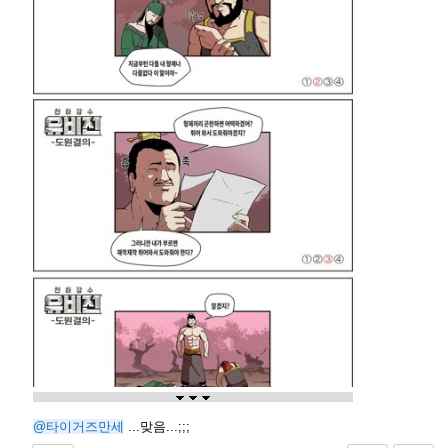
@타이거즈만세
...맞음...;;;