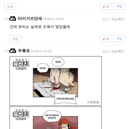
답글
0
0
타이거즈만세
26-06-10 23:36
신고
|
공감 확인
근데 유비는 실제로 조폭이 맞았을듯
답글
0
0
무흑유
26-06-11 15:28
신고
|
공감 확인