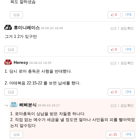
욕도 잘하셨슴
답글
0
0
휴미니레이스
26-06-10 18:49
신고
|
공감 확인
그거 1 2가 있구만
답글
0
0
Heresy
26-06-10 18:55
신고
|
공감 확인
1. 당시 로마 총독은 사형을 반대했다.
2. 마태복음 22:15-22 를 보면 납세를 했다.
답글
0
0
삐삐분식
26-06-10 19:17
신고
|
공감 확인
1. 로마총독이 상납을 받은 자들중 하나다.
2. 직업 없는 예수가 세금을 낼 정도면 얼마나 사민들의 피를 빨아먹었
는지 알수있다
답글
15
0