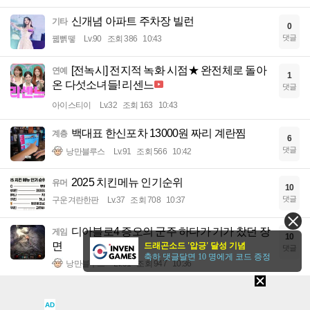
신개념 아파트 주차장 빌런
기타
0
댓글
꿻뻵뗗
Lv.90
조회 386
10:43
[전녹시] 전지적 녹화 시점★ 완전체로 돌아
연예
1
온 다섯소녀들! 리센느
댓글
아이스티이
Lv.32
조회 163
10:43
백대표 한신포차 13000원 짜리 계란찜
계층
6
댓글
낭만블루스
Lv.91
조회 566
10:42
2025 치킨메뉴 인기순위
유머
10
댓글
구운겨란한판
Lv.37
조회 708
10:37
디아블로4 증오의 군주 하다가 기가 찼던 장
게임
10
면
드래곤소드 '압긍' 달성 기념
댓글
축하 댓글달면 10 명에게 코드 증정
낭만블루스
Lv.91
조회 947
10:36
PS5 프로 가격 근황
게임
3
AD
댓글
파노키
Lv.51
조회 782
10:36