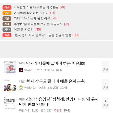
K 폭염에 혀를 내두르는 외국인들
[29]
이슈
아재들이 좋아하는 골반녀
[15]
유머
지역 비하 하는게 웃긴 이유.
[48]
계층
후방)요즘 하나둘씩 보이는 투명의자
[26]
계층
이건 뭔 사고랴;
[15]
기타
"한국 증시에 다 묻혔다"…일본 증권가 '분통'
[13]
이슈
남자가 서울에 살아야 하는 이유.jpg
유머
0
댓글
옆사마
Lv.87
조회 23
10:47
현 시각 구글 플레이 매출 순위 근황
게임
0
댓글
큐땁이알
Lv.88
조회 205
10:45
김민석·송영길 "정청래, 반명 아니면 왜 유시
이슈
7
민에 반발 안 하나"
댓글
파인더1
Lv.80
조회 227
추천 1
10:43