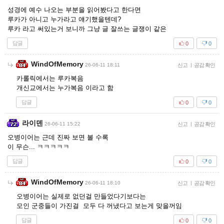
성경에 예수 나오는 부분을 읽어봤다고 한다면
루카가 아니고 누가라고 얘기했을텐데?
루카 라고 써있는거 보니까 그냥 글 잘쓰는 글쟁이 같은
답글
0
0
WindOfMemory
26-06-11 18:11
신고
|
공감 확인
카롤릭에서는 루카복음
개신교에서는 누가복음 이라고 함
답글
0
0
라이덴
26-06-11 15:22
신고
|
공감 확인
오병이어는 근데 진짜 보면 볼 수록
이 무슨... ㅋㅋㅋㅋㅋ
답글
0
0
WindOfMemory
26-06-11 18:10
신고
|
공감 확인
오병이어는 실제로 없던걸 만들었다기보다는
모인 군중들이 가진걸 모두 다 꺼냈다고 보는게 맞을꺼임
답글
0
0