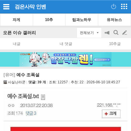
검은사막
인벤
자게
10추
팁과노하우
유저뉴스
오픈 이슈 갤러리
전체보기
공
검
글
지
색
내글
내 댓글
10추글
on/off
쓰
기
[유머]
예수 조폭설
사실난라쿤
댓글: 39 개
조회:
12257
추천:
22
2026-06-10 18:45:27