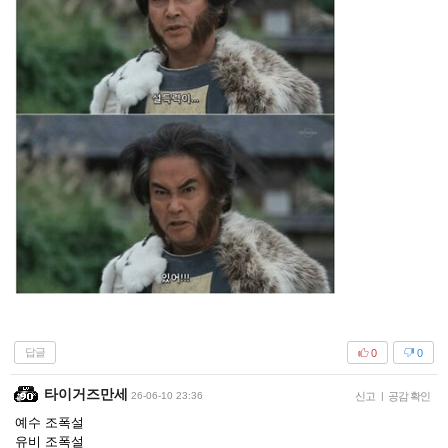
답글
0
0
타이거즈만세
26-06-10 23:36
신고
|
공감 확인
예수 조폭설
유비 조폭설