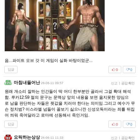
음...파이트 오브 갓 이 게임이 실화 바탕이었군...
답글
0
0
마침내들어난
26-06-11 09:57
신고
|
공감 확인
원래 개소리 잘하는 인간들이 딱 어디 한부분만 골라서 그걸 확대 해석
함. 루카12:59 절의 문구는 문맥상 앞의 내용을 보면 옮지못한 양심으
로 남을 판단하는 자들은 죗값을 치러야 한다는 의미임.그리고 예수가 무
슨 정치범? 이스라엘 넘들이 꼴보기 싫으니깐 신성모독이라는 죄를 뒤집
어 씌워 죽여달라고 로마에 선동해서 죽인거임.
답글
0
0
요릭하는상상
26-06-11 11:33
신고
|
공감 확인