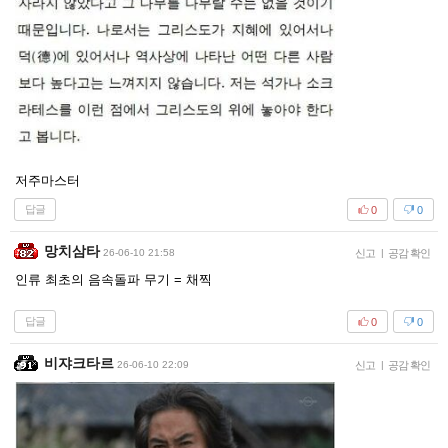
저주마스터
답글
0
0
망치삼타
26-06-10 21:58
신고
|
공감 확인
인류 최초의 음속돌파 무기 = 채찍
답글
0
0
비쟈크타르
26-06-10 22:09
신고
|
공감 확인