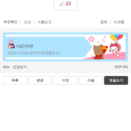
22
추천확인
신고
스팸신고
공유
스크랩
갑부
사실난라쿤
라쿤과 너구리는 완전히 다른 동물입니다
메뉴
인장보기
EXP 4%
목록
본문
이전
다음
댓글쓰기