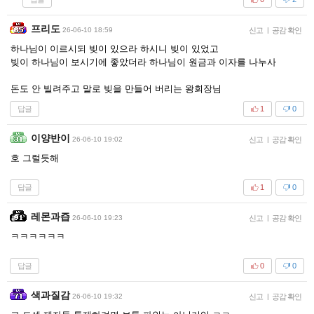
프리도
26-06-10 18:59
신고
|
공감 확인
하나님이 이르시되 빚이 있으라 하시니 빚이 있었고
빚이 하나님이 보시기에 좋았더라 하나님이 원금과 이자를 나누사
돈도 안 빌려주고 말로 빚을 만들어 버리는 왕회장님
답글
1
0
이양반이
26-06-10 19:02
신고
|
공감 확인
호 그럴듯해
답글
1
0
레몬과즙
26-06-10 19:23
신고
|
공감 확인
ㅋㅋㅋㅋㅋㅋ
답글
0
0
색과질감
26-06-10 19:32
신고
|
공감 확인