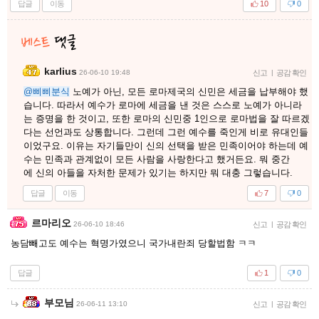
답글
이동
10
0
karlius
26-06-10 19:48
신고
|
공감 확인
@삐삐분식
노예가 아닌, 모든 로마제국의 신민은 세금을 납부해야 했
습니다. 따라서 예수가 로마에 세금을 낸 것은 스스로 노예가 아니라
는 증명을 한 것이고, 또한 로마의 신민중 1인으로 로마법을 잘 따르겠
다는 선언과도 상통합니다. 그런데 그런 예수를 죽인게 비로 유대인들
이었구요. 이유는 자기들만이 신의 선택을 받은 민족이어야 하는데 예
수는 민족과 관계없이 모든 사람을 사랑한다고 했거든요. 뭐 중간
에 신의 아들을 자처한 문제가 있기는 하지만 뭐 대충 그렇습니다.
답글
이동
7
0
르마리오
26-06-10 18:46
신고
|
공감 확인
농담빼고도 예수는 혁명가였으니 국가내란죄 당할법함 ㅋㅋ
답글
1
0
부모님
26-06-11 13:10
신고
|
공감 확인