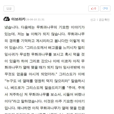
답글
0
0
아브라카
26-06-10 21:31
신고
|
공감 확인