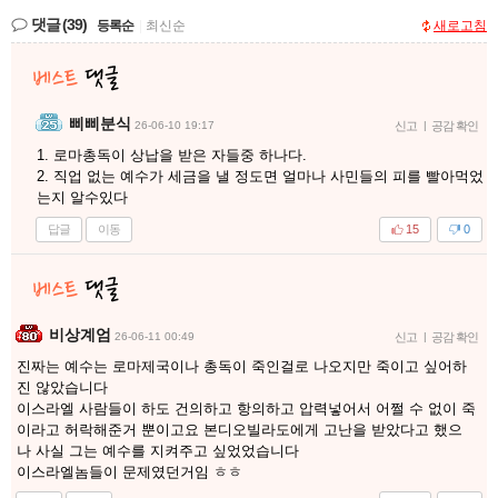
댓글
(39)
등록순
|
최신순
새로고침
삐삐분식
26-06-10 19:17
신고
|
공감 확인
1. 로마총독이 상납을 받은 자들중 하나다.
2. 직업 없는 예수가 세금을 낼 정도면 얼마나 사민들의 피를 빨아먹었
는지 알수있다
답글
이동
15
0
비상계엄
26-06-11 00:49
신고
|
공감 확인
진짜는 예수는 로마제국이나 총독이 죽인걸로 나오지만 죽이고 싶어하
진 않았습니다
이스라엘 사람들이 하도 건의하고 항의하고 압력넣어서 어쩔 수 없이 죽
이라고 허락해준거 뿐이고요 본디오빌라도에게 고난을 받았다고 했으
나 사실 그는 예수를 지켜주고 싶었었습니다
이스라엘놈들이 문제였던거임 ㅎㅎ