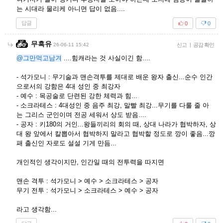
는 시대라 물리케 아니면 답이 없음....
답글
0
0
무흑유
26-06-11 15:42
신고
|
공감 확인
@그만먹고남겨
....힘캐라는 것 사실이긴 함....
- 석가모니 : 무기술과 맨손격투를 제대로 배운 왕자 출신...순수 인간
으로서의 강함은 4대 성인 중 최강자
- 예수 : 목공술로 단련된 강한 체력과 힘...
- 소크라테스 : 4대성인 중 음주 최강, 말빨 최강...무기를 다룰 줄 아
는 그리스 군인이며 전공 세워서 상도 받음....
- 공자 : 키180의 거인...왕들끼리의 회의 때, 상대 나라가 협박하자, 상
대 왕 앞에서 칼뽑아서 협박하지 말라고 협박할 정도로 깡이 좋음...깡
패 출신인 자로도 설설 기게 만듬...
개인적인 생각이지만, 인간일 때의 전투력을 따지면
맨손 격투 : 석가모니 > 예수 > 소크라테스 > 공자
무기 전투 : 석가모니 > 소크라테스 > 예수 > 공자
라고 생각함...