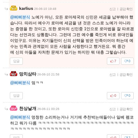
karlius
26-06-10 19:48
신고
|
공감 확인
@삐삐분식
노예가 아닌, 모든 로마제국의 신민은 세금을 납부해야 했
습니다. 따라서 예수가 로마에 세금을 낸 것은 스스로 노예가 아니라
는 증명을 한 것이고, 또한 로마의 신민중 1인으로 로마법을 잘 따르겠
다는 선언과도 상통합니다. 그런데 그런 예수를 죽인게 비로 유대인들
이었구요. 이유는 자기들만이 신의 선택을 받은 민족이어야 하는데 예
수는 민족과 관계없이 모든 사람을 사랑한다고 했거든요. 뭐 중간
에 신의 아들을 자처한 문제가 있기는 하지만 뭐 대충 그렇습니다.
답글
7
0
망치삼타
26-06-10 21:58
신고
|
공감 확인
@삐삐분식
엌ㅋㅋ
답글
0
0
천상날개
26-06-11 00:26
신고
|
공감 확인
@삐삐분식
멍청한 소리하는거나 거기에 추천박는애들이나 일베 펨코
하고 뭐가 다름 ㅋㅋㅋㅋㅋㅋㅋㅋㅋㅋㅋㅋㅋㅋㅋㅋㅋㅋㅋㅋㅋㅋㅋㅋ
ㅋㅋㅋㅋㅋㅋㅋㅋㅋㅋㅋㅋㅋㅋㅋ
답글
0
2