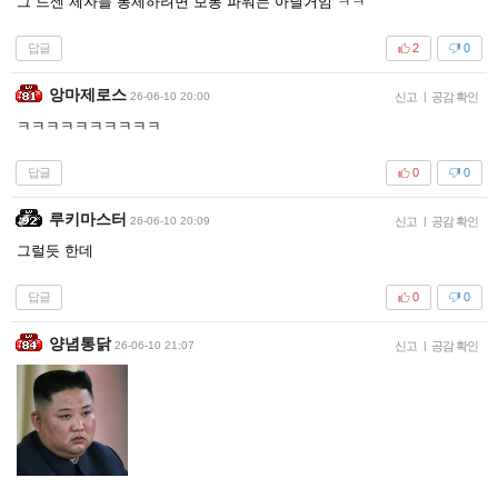
그 드센 제자들 통제하려면 보통 파워는 아닐거임 ㅋㅋ
답글
2
0
앙마제로스
26-06-10 20:00
신고
|
공감 확인
ㅋㅋㅋㅋㅋㅋㅋㅋㅋㅋ
답글
0
0
루키마스터
26-06-10 20:09
신고
|
공감 확인
그럴듯 한데
답글
0
0
양념통닭
26-06-10 21:07
신고
|
공감 확인