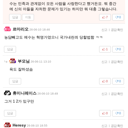
수는 민족과 관계없이 모든 사람을 사랑한다고 했거든요. 뭐 중간
에 신의 아들을 자처한 문제가 있기는 하지만 뭐 대충 그렇습니다.
답글
이동
7
0
르마리오
26-06-10 18:46
신고
|
공감 확인
농담빼고도 예수는 혁명가였으니 국가내란죄 당할법함 ㅋㅋ
답글
1
0
부모님
26-06-11 13:10
신고
|
공감 확인
욕도 잘하셨슴
답글
0
0
휴미니레이스
26-06-10 18:49
신고
|
공감 확인
그거 1 2가 있구만
답글
0
0
Heresy
26-06-10 18:55
신고
|
공감 확인