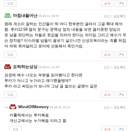
답글
0
0
마침내들어난
26-06-11 09:57
신고
|
공감 확인
원래 개소리 잘하는 인간들이 딱 어디 한부분만 골라서 그걸 확대 해석
함. 루카12:59 절의 문구는 문맥상 앞의 내용을 보면 옮지못한 양심으
로 남을 판단하는 자들은 죗값을 치러야 한다는 의미임.그리고 예수가 무
슨 정치범? 이스라엘 넘들이 꼴보기 싫으니깐 신성모독이라는 죄를 뒤집
어 씌워 죽여달라고 로마에 선동해서 죽인거임.
답글
0
0
요릭하는상상
26-06-11 11:33
신고
|
공감 확인
성경에 예수 나오는 부분을 읽어봤다고 한다면
루카가 아니고 누가라고 얘기했을텐데?
루카 라고 써있는거 보니까 그냥 글 잘쓰는 글쟁이 같은
답글
0
0
WindOfMemory
26-06-11 18:11
신고
|
공감 확인
카롤릭에서는 루카복음
개신교에서는 누가복음 이라고 함
답글
0
0