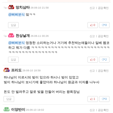
망치삼타
26-06-10 21:58
신고
|
공감 확인
@삐삐분식
엌ㅋㅋ
답글
0
0
천상날개
26-06-11 00:26
신고
|
공감 확인
@삐삐분식
멍청한 소리하는거나 거기에 추천박는애들이나 일베 펨코
하고 뭐가 다름 ㅋㅋㅋㅋㅋㅋㅋㅋㅋㅋㅋㅋㅋㅋㅋㅋㅋㅋㅋㅋㅋㅋㅋㅋ
ㅋㅋㅋㅋㅋㅋㅋㅋㅋㅋㅋㅋㅋㅋㅋ
답글
0
2
프리도
26-06-10 18:59
신고
|
공감 확인
하나님이 이르시되 빚이 있으라 하시니 빚이 있었고
빚이 하나님이 보시기에 좋았더라 하나님이 원금과 이자를 나누사
돈도 안 빌려주고 말로 빚을 만들어 버리는 왕회장님
답글
1
0
이양반이
26-06-10 19:02
신고
|
공감 확인