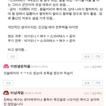
- 소크라테스 : 4대성인 중 음주 최강, 말빨 최강...무기를 다룰 줄 아
는 그리스 군인이며 전공 세워서 상도 받음....
- 공자 : 키180의 거인...왕들끼리의 회의 때, 상대 나라가 협박하자, 상
대 왕 앞에서 칼뽑아서 협박하지 말라고 협박할 정도로 깡이 좋음...깡
패 출신인 자로도 설설 기게 만듬...
개인적인 생각이지만, 인간일 때의 전투력을 따지면
맨손 격투 : 석가모니 > 예수 > 소크라테스 > 공자
무기 전투 : 석가모니 > 소크라테스 > 예수 > 공자
라고 생각함...
답글
0
0
이번생은처음
26-06-11 00:41
신고
|
공감 확인
갓슬레이어 ㅈㄱㅎ도 있는데 조폭설 정도야 우습지
답글
0
0
비상계엄
26-06-11 00:49
신고
|
공감 확인
진짜는 예수는 로마제국이나 총독이 죽인걸로 나오지만 죽이고 싶어하
진 않았습니다