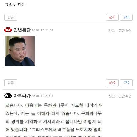
그럴듯 한데
답글
0
0
양념통닭
26-06-10 21:07
신고
|
공감 확인
답글
0
0
아브라카
26-06-10 21:31
신고
|
공감 확인