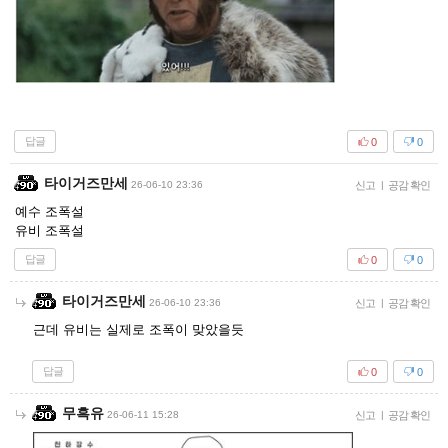
답글
0
0
타이거즈만세
26-06-10 23:36
신고
|
공감 확인
예수 조폭설
유비 조폭설
답글
0
0
타이거즈만세
26-06-10 23:36
신고
|
공감 확인
근데 유비는 실제로 조폭이 맞았을듯
답글
0
0
무흑유
26-06-11 15:28
신고
|
공감 확인