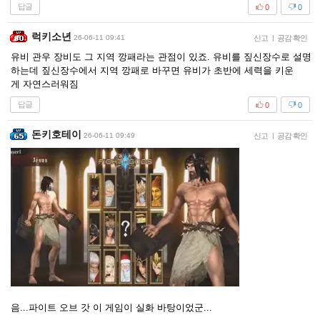
답글
0
0
럭키소년
26-06-11 09:41
신고
|
공감 확인
유비 관우 장비도 그 지역 깡패라는 관점이 있죠. 유비를 짚신장수로 설명
하는데 짚신장수에서 지역 깡패로 바꾸면 유비가 초반에 세력을 키운
게 자연스러워짐
답글
0
0
돈키호테이
26-06-11 09:49
신고
|
공감 확인
음...파이트 오브 갓 이 게임이 실화 바탕이었군...