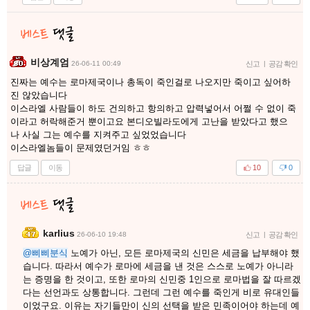
비상계엄
26-06-11 00:49
신고
|
공감 확인
진짜는 예수는 로마제국이나 총독이 죽인걸로 나오지만 죽이고 싶어하
진 않았습니다
이스라엘 사람들이 하도 건의하고 항의하고 압력넣어서 어쩔 수 없이 죽
이라고 허락해준거 뿐이고요 본디오빌라도에게 고난을 받았다고 했으
나 사실 그는 예수를 지켜주고 싶었었습니다
이스라엘놈들이 문제였던거임 ㅎㅎ
답글
이동
10
0
karlius
26-06-10 19:48
신고
|
공감 확인
@삐삐분식
노예가 아닌, 모든 로마제국의 신민은 세금을 납부해야 했
습니다. 따라서 예수가 로마에 세금을 낸 것은 스스로 노예가 아니라
는 증명을 한 것이고, 또한 로마의 신민중 1인으로 로마법을 잘 따르겠
다는 선언과도 상통합니다. 그런데 그런 예수를 죽인게 비로 유대인들
이었구요. 이유는 자기들만이 신의 선택을 받은 민족이어야 하는데 예