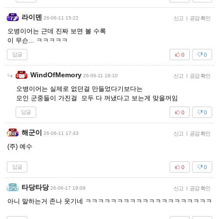
라이덴
26-06-11 15:22
신고
|
공감 확인
오병이어는 근데 진짜 보면 볼 수록
이 무슨... ㅋㅋㅋㅋㅋ
답글
0
0
WindOfMemory
26-06-11 18:10
신고
|
공감 확인
오병이어는 실제로 없던걸 만들었다기보다는
모인 군중들이 가진걸 모두 다 꺼냈다고 보는게 맞을꺼임
답글
0
0
해군이
26-06-11 17:43
신고
|
공감 확인
(주) 예수
답글
0
0
타당타당
26-06-17 19:09
신고
|
공감 확인
아니 말하는거 존나 웃기네 ㅋㅋㅋㅋㅋㅋㅋㅋㅋㅋㅋㅋㅋㅋㅋㅋㅋㅋㅋㅋ