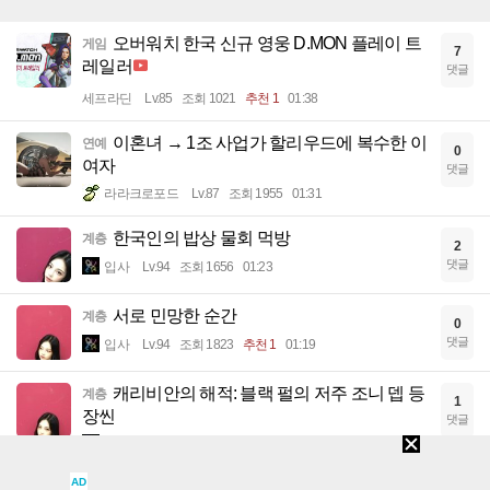
오버워치 한국 신규 영웅 D.MON 플레이 트
게임
7
레일러
댓글
세프라딘
Lv.85
조회 1021
추천 1
01:38
이혼녀 → 1조 사업가 할리우드에 복수한 이
연예
0
여자
댓글
라라크로포드
Lv.87
조회 1955
01:31
한국인의 밥상 물회 먹방
계층
2
댓글
입사
Lv.94
조회 1656
01:23
서로 민망한 순간
계층
0
댓글
입사
Lv.94
조회 1823
추천 1
01:19
캐리비안의 해적: 블랙 펄의 저주 조니 뎁 등
계층
1
장씬
댓글
입사
Lv.94
조회 1845
01:15
AD
스테이씨 재이의 ASMR
연예