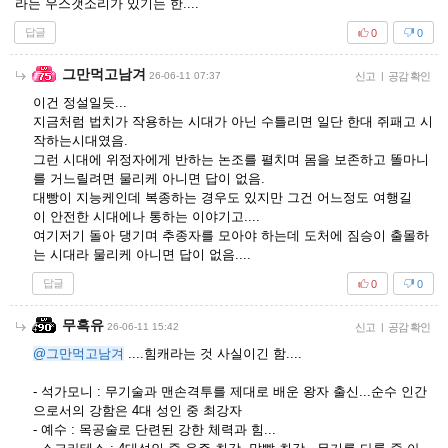
라는 우스갯소리가 있기는 한....
답글
0
0
그만먹고남겨
26-06-11 07:37
신고
|
공감 확인
이건 정설일듯...
지금처럼 법치가 작용하는 시대가 아닌 수틀리면 일단 한대 쥐패고 시
작하는시대였음.
그런 시대에 위정자에게 반하는 논조를 펼치며 몸을 보존하고 똘마니
를 거느릴려면 물리케 아니면 답이 없음.
대빵이 지능케인데 복종하는 경우도 있지만 그건 어느정도 여행길
이 안전한 시대에나 통하는 이야기고....
여기저기 돌아 댕기며 추종자를 모아야 하는데 도처에 짐승이 출몰하
는 시대라 물리케 아니면 답이 없음....
답글
0
0
무흑유
26-06-11 15:42
신고
|
공감 확인
@그만먹고남겨
....힘캐라는 것 사실이긴 함....
- 석가모니 : 무기술과 맨손격투를 제대로 배운 왕자 출신...순수 인간
으로서의 강함은 4대 성인 중 최강자
- 예수 : 목공술로 단련된 강한 체력과 힘...