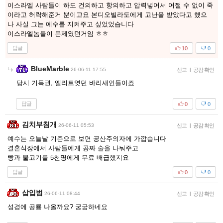
이스라엘 사람들이 하도 건의하고 항의하고 압력넣어서 어쩔 수 없이 죽
이라고 허락해준거 뿐이고요 본디오빌라도에게 고난을 받았다고 했으
나 사실 그는 예수를 지켜주고 싶었었습니다
이스라엘놈들이 문제였던거임 ㅎㅎ
답글
10
0
BlueMarble
26-06-11 17:55
신고
|
공감 확인
당시 기득권, 엘리트엿던 바리새인들이죠
답글
0
0
김치부침개
26-06-11 05:53
신고
|
공감 확인
예수는 오늘날 기준으로 보면 공산주의자에 가깝습니다
결혼식장에서 사람들에게 공짜 술을 나눠주고
빵과 물고기를 5천명에게 무료 배급했지요
답글
0
0
삽입범
26-06-11 08:44
신고
|
공감 확인
성경에 공룡 나올까요? 궁굼하네요