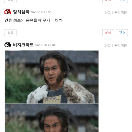
망치삼타
26-06-10 21:58
신고
|
공감 확인
인류 최초의 음속돌파 무기 = 채찍
답글
0
0
비쟈크타르
26-06-10 22:09
신고
|
공감 확인