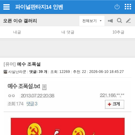
파이널판타지14
인벤
오픈 이슈 갤러리
전체보기
공
검
글
지
색
내글
내 댓글
10추글
on/off
쓰
기
[유머]
예수 조폭설
사실난라쿤
댓글: 39 개
조회:
12269
추천:
22
2026-06-10 18:45:27