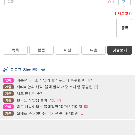
답글
0
0
새로고침
등록
목록
본문
이전
다음
댓글보기
ㅇㅇㄱ 지금 뜨는 글
이혼녀 → 1조 사업가 할리우드에 복수한 이 여자
연예
캐리비안의 해적: 블랙 펄의 저주 조니 뎁 등장씬
[1]
계층
서로 민망한 순간
계층
한국인의 밥상 물회 먹방
[2]
계층
중구 난방이라는 블랙핑크 10주년 팬미팅
[8]
연예
실제로 존재한다는 디지몬 속 배경화면
[1]
계층