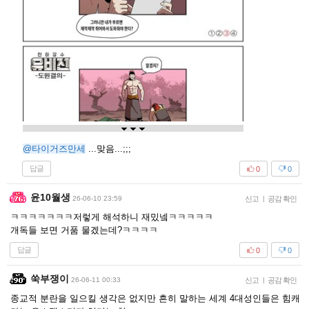
@타이거즈만세
...맞음...;;;
답글
0
0
윤10월생
26-06-10 23:59
신고
|
공감 확인
ㅋㅋㅋㅋㅋㅋㅋ저렇게 해석하니 재밌넼ㅋㅋㅋㅋㅋ
개독들 보면 거품 물겠는데?ㅋㅋㅋㅋ
답글
0
0
쑥부쟁이
26-06-11 00:33
신고
|
공감 확인
종교적 분란을 일으킬 생각은 없지만 흔히 말하는 세계 4대성인들은 힘캐