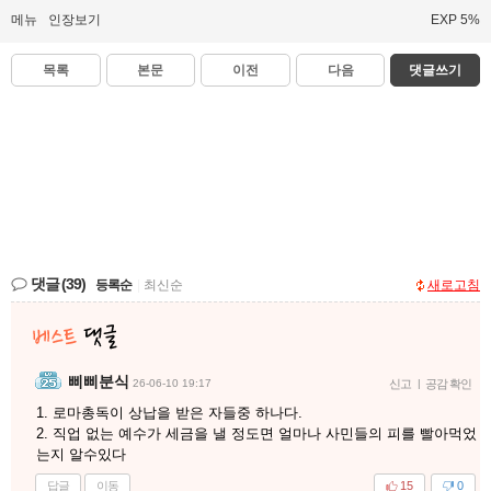
메뉴
인장보기
EXP 5%
목록
본문
이전
다음
댓글쓰기
댓글
(39)
등록순
|
최신순
새로고침
삐삐분식
26-06-10 19:17
신고
|
공감 확인
1. 로마총독이 상납을 받은 자들중 하나다.
2. 직업 없는 예수가 세금을 낼 정도면 얼마나 사민들의 피를 빨아먹었
는지 알수있다
답글
이동
15
0