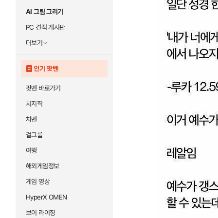
AI 그림 그리기
PC 견적 게시판
더보기
인기 팟벤
팟벤 바로가기
치지직
차벤
걸그룹
여행
해외게임정보
게임 영상
HyperX OMEN
브이 라이징