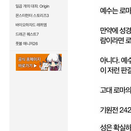
일곱 개의 대죄: Origin
몬스터헌터 스토리즈3
바이오하자드 레퀴엠
드래곤 퀘스트7
풋볼 매니저26