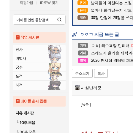
회원가입
ID/PW 찾기
남자들이 미친다는 스킬
유머
얼마나 화가났는지 감도
유머
30점 만점에 29점을 쏘
계층
ㅇㅇㄱ 지금 뜨는 글
직업 게시판
ㅇㅎ) 해수욕장 민폐녀
[
기타
전사
스레드에 올라온 재력과시
기타
마법사
2026 현시점 워터밤 퍼
연예
궁수
주소보기
복사
도적
해적
사실난라쿤
메이플 화제 집중
[유머]
자유 게시판
└
10추 모음
└
30추 모음