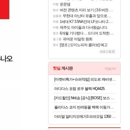
운문댐
여행
버전 콘텐츠 미리 보기 | 3.6 버전 「신기루 속 등불 그림자, 속세에 깃든 검의 결심」이 8월 20일에 업데이트됩니다!
명조
무한대 아난타 유출과 앞으로의 예상 (루머)
섭컬겜
1세대 K7 3.5NA인데 LF쏘나타 2.0NA 기변하면 유류비 절약이 얼마나 될까요..?
차벤
제주도 아이들과 다녀왔습니다.
여행
6개월 기다렸다… 드디어 도착한 치사 메신저백! 실물 후기
명조
귀여운 아일릿 원희
걸그룹
[명조 | 도미노피자 콜라보] 예고
명조
새로고침
핫딜
게시판
더보기+
[마켓비특가+슈퍼적립] 피도르 캐비넷 가로양문 TV스탠드 1150590 115x400x600, 화이트 1811.1021
아디다스 포럼 로우 블랙 HQ4425
[카드할인] N배송 [공식] [BOSE] 보스 QC 헤드폰 트와일라잇 블루
플리다스 코지 반려동물 백팩 이동가방, 반려견 반려묘, 카키, S, 1개
더리얼 알티지오메가3 피쉬오일 1350 6개월 x 2개 (총 1년분)