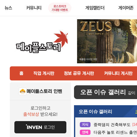
로스트아크
뉴스
커뮤니티
게임캘린더
게이머존
기대평 이벤트
홈
직업 게시판
정보 공유 게시판
커뮤니티 게시판
메이플스토리 인벤
오픈 이슈 갤러리
같이
로그인하고
오픈 이슈 갤러리
출석보상
받으세요!
중력댐의 건축해부도
[14
지식
로그인
다음주 놀토 리센느 출연.
연예