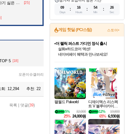
참가자 모집까지 남은 기간
 싫은 이유
[25]
09
16
54
25
Days
Hours
Min
Sec
6]
게임 핫딜 (PC/스팀)
스토어+
더 렐릭 퍼스트 가디언 정식 출시
설화x하드코어 액션!
네이버페이 혜택과 만나보세요!
인벤게임즈 8월 특별 할인!
드래곤소드: 어웨이크닝 입점!
문명 7 특별 할인!
마블 투혼 파이팅 소울즈 정식출시!
귀무자: 검의 길 예약 판매 중!
비스트 오브 리인카네이션 정식 출시!
커세어 코브 출시 기념 할인!
베데스다 40주년 기념 할인 중!
캡콤 프렌차이즈 할인 진행 중!
캡콤 일부 상품 상시 할인
스타워즈 은하계 레이서
로블록스 기프트 카드 공식 입점
OP 5
[18]
인기 퍼블리셔 모음!
스팀으로 만나는 드래곤소드!
조선&고려 DLC 출시 예정
마블 히어로 총 출동&화려한 격투!
10% 할인과
게임프릭 신작 IP
해적'섬'을 발전시키자!
베데스다의 명작들을
몬헌, 바하 등 인기 IP를
몬헌 와일즈 & 드래곤즈 도그마2
인벤게임즈에서 10% 추가 적립
Robux를 가장 안전하고
최대 90% 할인가를 만나보세요!
네이버혜택과 함께 만나보세요!
50%할인&추가 적립까지!
네이버 포인트 혜택까지!
이니&베니 혜택까지!
네이버 혜택가와 함께 예약하세요!
할인&네이버혜택으로 만나보세요!
40주년 프로모션으로 만나보세요!
할인가에 만나보세요!
일부 에디션 상시 할인!
혜택으로 예약 판매 중
편안하게 충전하세요
오픈이슈갤러리
조회:
12,294
추천:
22
팰월드 Palworld
디제이맥스 리스펙
목록
|
댓글(
39
)
트 V 블루아카이브
팩 DJMAX RESPE
5%
32,000
12%
19,800
CT V Blue Archive P
25%
24,000원
65%
6,930원
ack DLC