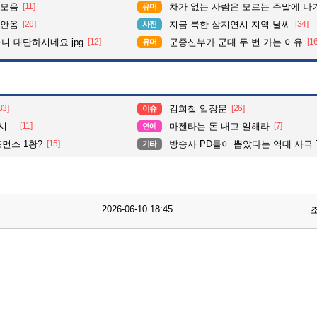
 모음
[11]
차가 없는 사람은 모르는 주말에 나가기
유머
 안옴
[26]
지금 북한 삼지연시 지역 날씨
[34]
사진
다니 대단하시네요.jpg
[12]
군종신부가 군대 두 번 가는 이유
[1
유머
33]
김희철 입장문
[26]
이슈
...
[11]
마젠타는 돈 내고 일해라
[7]
연예
포먼스 1황?
[15]
방송사 PD들이 뽑았다는 역대 사극 T
기타
2026-06-10 18:45