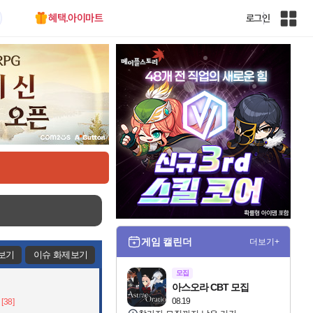
혜택.아이마트
로그인
인
벤
전
체
사
이
트
맵
게임 캘린더
더보기+
보기
이슈 화제보기
모집
아스오라 CBT 모집
08.19
[38]