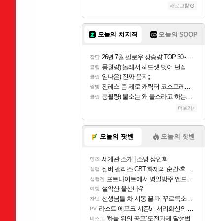
새로고침
오늘의 치지직
오늘의 SOOP
26년 7월 팔로우 상승량 TOP 30 - 월간 치지직
잡담
풍월량) 놀래서 헤드셋 벗어 던짐
클립
임나은) 진짜 음지;;
클립
젠레스 존 제로 캐릭터 코스프레한 꽁주
짤방
풍월량) 물소는 왜 물소라고 하는거야? 아! 그만 ㅋㅋ 알았어 ㅋㅋ
클립
더보기+
오늘의 팟벤
오늘의 핫벤
세계관 소개 | 소명 상인회
명조
실버 팰리스 CBT 화제의 순간·후기 모음
실팰
포트나이트에서 명일방주 엔드필드 [펠리카] 판매 예정
섭컬겜
설악산 울산바위
여행
선생님들 차 시동 끌 때 꾸르륵소리나는데
차벤
라스트 에포크 시즌5 - 서리화신의 분노 티저
PV
'하늘 위의 공포' 도전과제 달성법
비스트