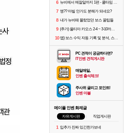
6
뉴비에서 메잘알까지 1편 - 쿨타임 시스템
7
엥?? 마빌 안가도 분해가 되네요?
8
내가 뉴비때 몰랐었던 보스 꿀팁들
9
(추가) 울티마 카오스 2-4 ~ 3-10까지 공략 스펙 및 팁 공유
10
앱) 보스 수익 자동 기록 및 분석, 스케줄러 알림
PC 견적이 궁금하다면?
IT인벤 견적게시판
매일매일,
인벤 출석체크!
주사위 굴리고 포인트!
인벤 마블
메이플 인벤 화제글
자유게시판
직업게시판
1
입추가 진짜 있긴한가보네