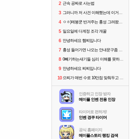
2
근속 공짜로 사는법
3
그러니까 저 사건 이해했는데 이거지?
4
ㅇㅎ)메붕쿤 반겨주는 흉성 그려왔어요
5
일요일에 다계정 조각 개꿀
6
안녕하세요 햄찌입니다
7
흉성 들어가면 나오는 안내문구좀 없애라
8
0빼기하는새기들 심리 이해를 못하겠네
9
안녕하세요 찌찌입니다
10
으찌가 매번 수로 10만점 맞춰두고 1분 이상 손놓고 기다렸을거 생각하니 대단함
인증하고 인장 받자
메이플 인벤 전용 인장
타이머로 편하게!
인벤 경쿠 타이머
공식 홈페이지
메이플스토리 랭킹 검색