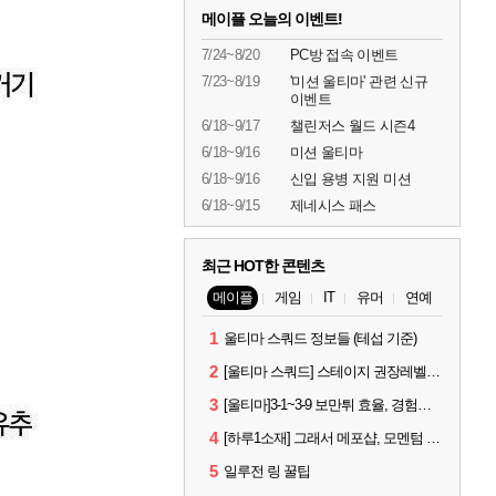
메이플 오늘의 이벤트!
7/24~8/20
PC방 접속 이벤트
7/23~8/19
'미션 울티마' 관련 신규
이벤트
6/18~9/17
챌린저스 월드 시즌4
6/18~9/16
미션 울티마
6/18~9/16
신입 용병 지원 미션
6/18~9/15
제네시스 패스
최근 HOT한 콘텐츠
메이플
게임
IT
유머
연예
1
울티마 스쿼드 정보들 (테섭 기준)
2
[울티마 스쿼드] 스테이지 권장레벨, 잠재옵션표, 스킬퍼뎀, 장비 리스트 및 능력치 공유
3
[울티마]3-1~3-9 보만튀 효율, 경험치 공략 및 소소한 컨트롤 팁
4
[하루1소재] 그래서 메포샵, 모멘텀 효율 얼마나 좋음?
5
일루전 링 꿀팁