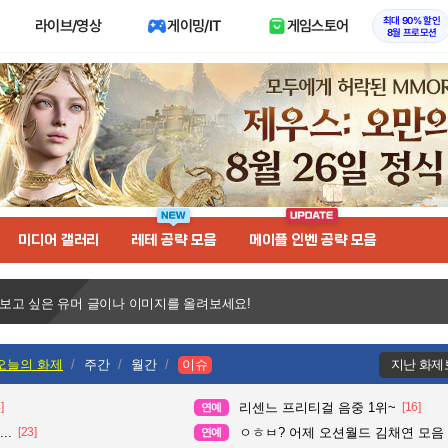
최대 90% 할인
라이브/영상
게이밍/IT
게임스토어
8월 프로모션
미디어 갤러리
레테 공략 모음
메이플 인벤 공략 모음
 보고 싶은 유머 글이나 이미지를 올려보세요!
오늘의 화제
주간
월간
이슈
지난 화제
]
리센느 프리티걸 음중 1위~
[16]
연예
..
[23]
ㅇㅎㅂ? 어제 오션월드 김채연 모음
연예