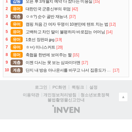
1
감동
[15]
오픈 후 3개월치 예약 다 찼다는 미용실
2
유머
[42]
대한민국 군종신부의 위엄
3
계층
[37]
ㅇㅎ?) 순수 골반 재능녀.
4
유머
[12]
캠핑 처음 간 여자 두명이 10분만에 텐트 치는 법
5
유머
[14]
고백하고 차인 딸이 불평하자 바로잡는 어머님
6
유머
[19]
1호선 장판파.jpg
7
유머
[28]
ㅎㅂ) 미니스커트
8
유머
[15]
축협을 한번에 보여주는 짤
9
계층
[17]
이젠 다시는 못 보는 삼파이더맨
10
계층
[17]
단지 내 방송 아나운서를 바꾸고 나서 집중도가 확 올라갔다는 한 아파트의 안내방송
로그인
PC화면
퀵링크
설정
청소년보호정책
이용약관
개인정보처리방침
▲
불법촬영물신고안내
(주)
인
벤