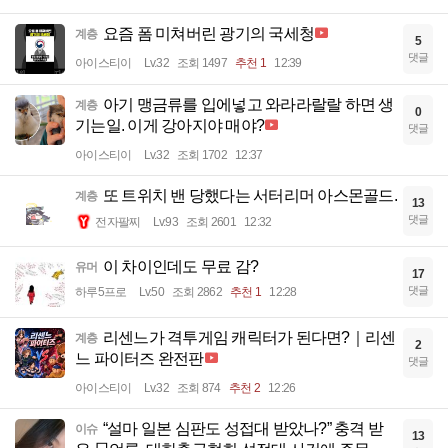
요즘 폼 미쳐버린 광기의 국세청
계층
5
댓글
아이스티이
Lv.32
조회 1497
추천 1
12:39
아기 맹금류를 입에넣고 와라라랄랄 하면 생
계층
0
기는일. 이게 강아지야 매야?
댓글
아이스티이
Lv.32
조회 1702
12:37
또 트위치 밴 당했다는 서터리머 아스몬골드.
계층
13
댓글
전자팔찌
Lv.93
조회 2601
12:32
이 차이인데도 무료 감?
유머
17
댓글
하루5프로
Lv.50
조회 2862
추천 1
12:28
리센느가 격투게임 캐릭터가 된다면?｜리센
계층
2
느 파이터즈 완전판
댓글
아이스티이
Lv.32
조회 874
추천 2
12:26
“설마 일본 심판도 성접대 받았나?” 충격 받
이슈
13