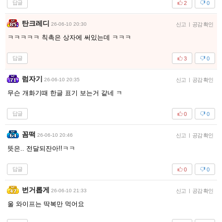
답글
2
0
탄크레디
26-06-10 20:30
신고
|
공감 확인
ㅋㅋㅋㅋㅋ 칙촉은 상자에 써있는데 ㅋㅋㅋ
답글
3
0
럼자기
26-06-10 20:35
신고
|
공감 확인
무슨 개화기때 한글 표기 보는거 같네 ㅋ
답글
0
0
꼼떡
26-06-10 20:46
신고
|
공감 확인
뜻은.. 전달되잔아!!ㅋㅋ
답글
0
0
번거롭게
26-06-10 21:33
신고
|
공감 확인
울 와이프는 딱복만 먹어요