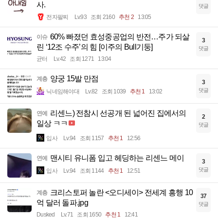
사.
댓글
전자팔찌
Lv.93
조회 2160
추천 2
13:05
60% 빠졌던 효성중공업의 반전…주가 되살
이슈
3
린 ‘12조 수주’의 힘 [이주의 Bull기둥]
댓글
균터
Lv.42
조회 1271
13:04
양궁 15발 만점
계층
3
댓글
닉네임해야대
Lv.82
조회 1039
추천 1
13:02
리센느) 전참시 선공개 된 넓어진 집에서의
연예
2
일상 ㅋㅋ
댓글
입사
Lv.94
조회 1157
추천 1
12:56
맨시티 유니폼 입고 헤딩하는 리센느 메이
연예
3
댓글
입사
Lv.94
조회 1144
추천 1
12:51
크리스토퍼 놀란 <오디세이> 전세계 흥행 10
계층
37
억 달러 돌파.jpg
댓글
Dusked
Lv.71
조회 1650
추천 1
12:41