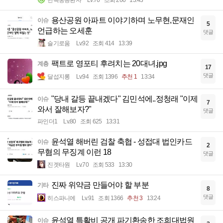
난독중증환자
Lv.76
조회 266
13:43
용산공원 아파트 이야기하며 노무현,문재인
이슈
5
언급하는 오세훈
댓글
슬기로움
Lv.92
조회 414
13:39
팩트로 영포티 후려치는 20대녀.jpg
계층
17
댓글
달섭지롱
Lv.94
조회 1396
추천 1
13:34
"당내 갈등 끝내겠다" 김민석에..정청래 "이제
이슈
7
와서 잘해보자?"
댓글
파인더1
Lv.80
조회 625
13:31
윤석열 해버린 검찰 축협 - 성접대 법인카드
이슈
2
무혐의 무징계 이런 18
댓글
진겟타원
Lv.70
조회 533
13:30
진짜 위약금 만들어야 할 부분
기타
8
댓글
히스파니에
Lv.91
조회 1366
추천 3
13:24
윤석열 특활비 공개 파기환송한 조희대법원
이슈