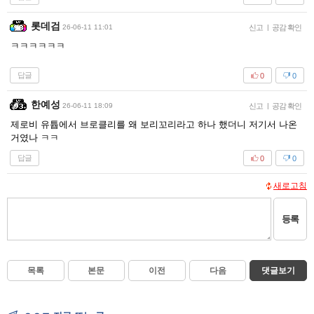
롯데검
26-06-11 11:01
신고
|
공감 확인
ㅋㅋㅋㅋㅋㅋ
답글
0
0
한예성
26-06-11 18:09
신고
|
공감 확인
제로비 유튭에서 브로클리를 왜 보리꼬리라고 하나 했더니 저기서 나온
거였나 ㅋㅋ
답글
0
0
새로고침
등록
목록
본문
이전
다음
댓글보기