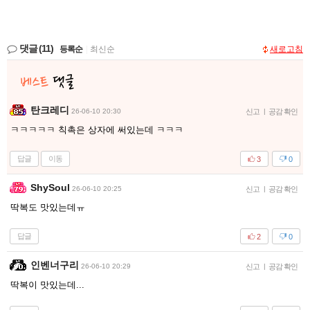
댓글
(11)
등록순
|
최신순
새로고침
탄크레디
26-06-10 20:30
신고
|
공감 확인
ㅋㅋㅋㅋㅋ 칙촉은 상자에 써있는데 ㅋㅋㅋ
답글
이동
3
0
ShySoul
26-06-10 20:25
신고
|
공감 확인
딱복도 맛있는데ㅠ
답글
2
0
인벤너구리
26-06-10 20:29
신고
|
공감 확인
딱복이 맛있는데...