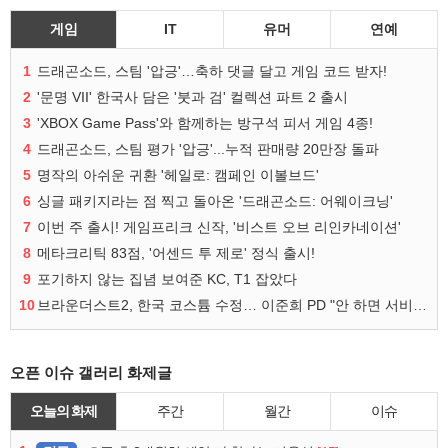
게임
IT
유머
연예
1
드래곤소드, 스팀 '압긍'…축하 댓글 달고 게임 코드 받자!
2
'문명 VII' 한국사 담은 '붓과 검' 컬렉션 파트 2 출시
3
'XBOX Game Pass'와 함께하는 방구석 피서 게임 4종!
4
드래곤소드, 스팀 평가 '압긍'...누적 판매량 20만장 돌파
5
명작의 아쉬운 귀환 '헤일로: 캠페인 이볼브드'
6
싱글 패키지라는 점 찍고 돌아온 '드래곤소드: 어웨이크닝'
7
이번 주 출시! 게임프리크 신작, '비스트 오브 리인카네이션'
8
메타크리틱 83점, '어센드 투 제로' 정식 출시!
9
포기하지 않는 집념 보여준 KC, T1 잡았다
10
브라운더스트2, 한국 코스튬 수정… 이준희 PD "안 하면 서비스 지속 불가"
오픈 이슈 갤러리 화제글
오늘의 화제
주간
월간
이슈