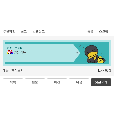
추천확인
신고
스팸신고
공유
스크랩
전문가 인벤러
명량거북
메뉴
인장보기
EXP 68%
목록
본문
이전
다음
댓글쓰기