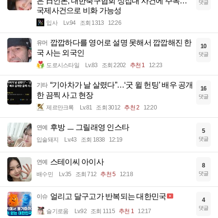
은 日언론, 대한축구협회 성접대 사건에 주목…
댓글
국제사건으로 비화 가능성
입사
Lv.94
조회 1313
12:26
깝깝하다를 영어로 설명 못해서 깝깝해진 한
유머
10
국 사는 외국인
댓글
도로시스타일
Lv.83
조회 2202
추천 1
12:23
“기아차가 날 살렸다”…‘굿 윌 헌팅’ 배우 공개
기타
16
한 끔찍 사고 현장
댓글
제르만크록
Lv.81
조회 3012
추천 2
12:20
후방 ㅡ 그릴래영 인스타
연예
5
댓글
입술돼지
Lv.43
조회 1838
12:19
스테이씨 아이사
연예
8
댓글
배수민
Lv.35
조회 712
추천 5
12:18
얼리고 달구고가 반복되는 대한민국
이슈
4
댓글
슬기로움
Lv.92
조회 1115
추천 1
12:17