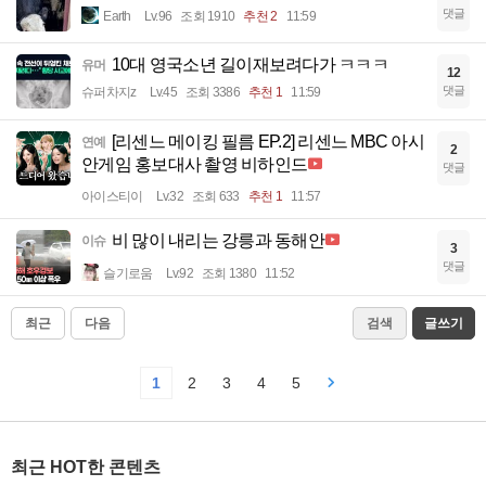
댓글
Earth
Lv.96
조회 1910
추천 2
11:59
10대 영국소년 길이재보려다가 ㅋㅋㅋ
유머
12
댓글
슈퍼차지z
Lv.45
조회 3386
추천 1
11:59
[리센느 메이킹 필름 EP.2] 리센느 MBC 아시
연예
2
안게임 홍보대사 촬영 비하인드
댓글
아이스티이
Lv.32
조회 633
추천 1
11:57
비 많이 내리는 강릉과 동해안
이슈
3
댓글
슬기로움
Lv.92
조회 1380
11:52
최근
다음
검색
글쓰기
1
2
3
4
5
최근 HOT한 콘텐츠