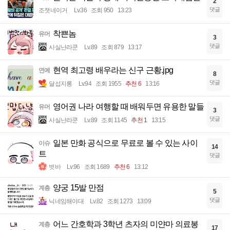
2
댓글
조졋네이거
Lv.36
조회 950
13:23
착쁜놈
유머
3
댓글
사실난라쿤
Lv.89
조회 879
13:17
현역 최고령 배우라는 신구 근황.jpg
연예
8
댓글
달섭지롱
Lv.94
조회 1955
추천 6
13:16
영어권 나라 여행할 때 배워두면 유용한 말들
유머
3
댓글
사실난라쿤
Lv.89
조회 1145
추천 1
13:15
일본 만화 공식으로 무료로 볼 수 있는 사이
이슈
14
트
댓글
벗바
Lv.96
조회 1689
추천 6
13:12
양궁 15발 만점
계층
5
댓글
닉네임해야대
Lv.82
조회 1273
13:09
어느 간호학과 3학년 츠자의 미얀마 의료봉
계층
17