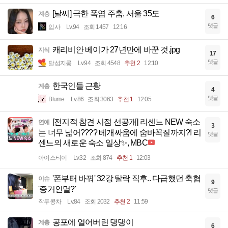
[날씨] 극한 폭염 주춤, 서울 35도
계층
6
댓글
입사
Lv.94
조회 1457
12:16
캐리비안 베이가 27년만에 바꾼 것.jpg
지식
17
댓글
달섭지롱
Lv.94
조회 4548
추천 2
12:10
한국인들 근황
계층
4
댓글
Blume
Lv.86
조회 3063
추천 1
12:05
[전지적 참견 시점 선공개] 리센느 NEW 숙소
연예
3
는 너무 넓어???? 베개싸움에 숨바꼭질까지?! 리
댓글
센느의 새로운 숙소 일상✨, MBC
아이스티이
Lv.32
조회 874
추천 1
12:03
'폰부터 바꿔' 32강 탈락 직후.. 다급했던 축협
이슈
9
'증거인멸?'
댓글
작두콩차
Lv.84
조회 2032
추천 2
11:59
공포에 얼어버린 댕댕이
계층
6