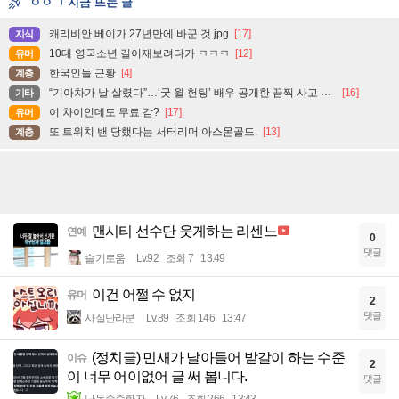
ㅇㅇㄱ 지금 뜨는 글
캐리비안 베이가 27년만에 바꾼 것.jpg
[17]
지식
10대 영국소년 길이재보려다가 ㅋㅋㅋ
[12]
유머
한국인들 근황
[4]
계층
“기아차가 날 살렸다”…‘굿 윌 헌팅’ 배우 공개한 끔찍 사고 현장
[16]
기타
이 차이인데도 무료 감?
[17]
유머
또 트위치 밴 당했다는 서터리머 아스몬골드.
[13]
계층
맨시티 선수단 웃게하는 리센느
연예
0
댓글
슬기로움
Lv.92
조회 7
13:49
이건 어쩔 수 없지
유머
2
댓글
사실난라쿤
Lv.89
조회 146
13:47
(정치글) 민새가 날아들어 밭갈이 하는 수준
이슈
2
이 너무 어이없어 글 써 봅니다.
댓글