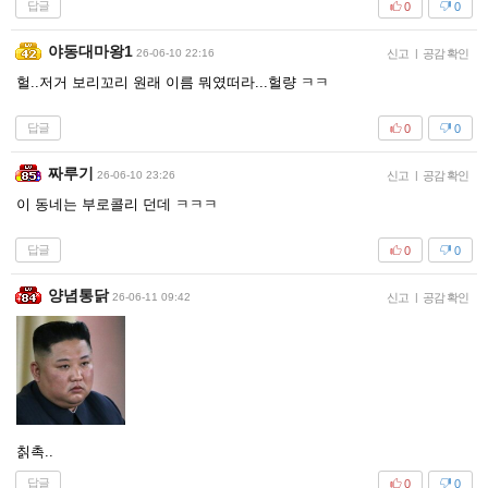
답글
0
0
야동대마왕1
26-06-10 22:16
신고
|
공감 확인
헐..저거 보리꼬리 원래 이름 뭐였떠라...헐량 ㅋㅋ
답글
0
0
짜루기
26-06-10 23:26
신고
|
공감 확인
이 동네는 부로콜리 던데 ㅋㅋㅋ
답글
0
0
양념통닭
26-06-11 09:42
신고
|
공감 확인
칡촉..
답글
0
0