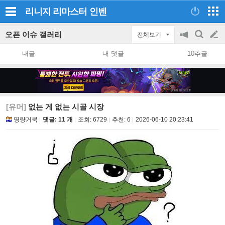
리니지 리마스터
인벤
오픈 이슈 갤러리
전체보기
공
검
글
지
색
내글
내 댓글
10추글
on/off
쓰
기
[유머]
없는 게 없는 시골 시장
명량거북
댓글: 11 개
조회:
6729
추천:
6
2026-06-10 20:23:41