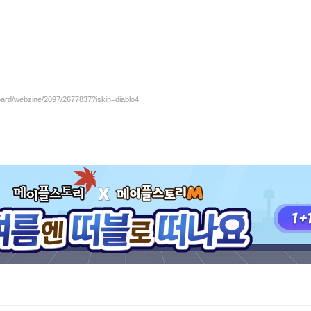
board/webzine/2097/2677837?iskin=diablo4