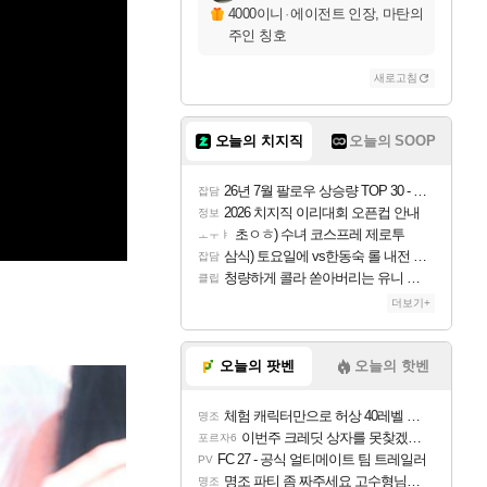
4000이니
·
에이전트 인장, 마탄의
주인 칭호
새로고침
오늘의 치지직
오늘의 SOOP
26년 7월 팔로우 상승량 TOP 30 - 월간 치지직
잡담
2026 치지직 이리대회 오픈컵 안내
정보
초ㅇㅎ) 수녀 코스프레 제로투
ㅗㅜㅑ
삼식) 토요일에 vs한동숙 롤 내전 예정
잡담
청량하게 콜라 쏟아버리는 유니 ㅋㅋㅋ
클립
더보기+
오늘의 팟벤
오늘의 핫벤
체험 캐릭터만으로 허상 40레벨 하이와티아 5분 컷!｜에이메스·린네·모니에 명함
명조
이번주 크레딧 상자를 못찾겠어요
포르자6
FC 27 - 공식 얼티메이트 팀 트레일러
PV
명조 파티 좀 짜주세요 고수형님들…
명조