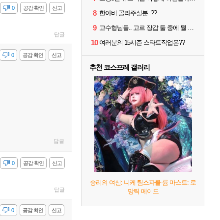
감
0
공감 확인
신고
8
한아비 골라주실분..??
9
고수형님들.. 고르 장갑 둘 중에 뭘 써야할까요?
답글
10
여러분의 15시즌 스타트직업은??
감
0
공감 확인
신고
추천 코스프레 갤러리
답글
감
0
공감 확인
신고
승리의 여신: 니케 팀스파클-륨 마스트: 로
답글
망틱 메이드
감
0
공감 확인
신고