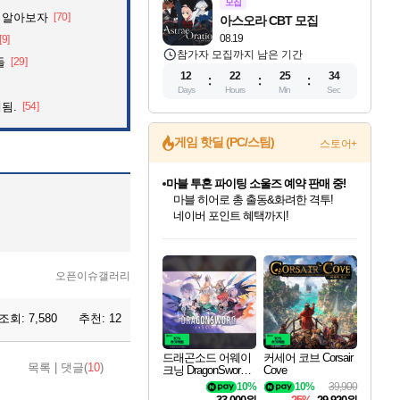
모집
 알아보자
[70]
아스오라 CBT 모집
08.19
[9]
참가자 모집까지 남은 기간
들
[29]
12
22
25
33
Days
Hours
Min
Sec
됨.
[54]
게임 핫딜 (PC/스팀)
스토어+
마블 투혼 파이팅 소울즈 예약 판매 중!
마블 히어로 총 출동&화려한 격투!
네이버 포인트 혜택까지!
캡콤 프렌차이즈 할인 진행 중!
몬헌, 바하 등 인기 IP를
드래곤소드: 어웨이크닝 입점!
문명 7 특별 할인!
귀무자: 검의 길 예약 판매 중!
비스트 오브 리인카네이션 정식 출시!
커세어 코브 출시 기념 할인!
더 렐릭 퍼스트 가디언 정식 출시
베데스다 40주년 기념 할인 중!
캡콤 일부 상품 상시 할인
스타워즈 은하계 레이서
로블록스 기프트 카드 공식 입점
할인가에 만나보세요!
스팀으로 만나는 드래곤소드!
조선&고려 DLC 출시 예정
10% 할인과
게임프릭 신작 IP
해적'섬'을 발전시키자!
설화x하드코어 액션!
베데스다의 명작들을
몬헌 와일즈 & 드래곤즈 도그마2
인벤게임즈에서 10% 추가 적립
Robux를 가장 안전하고
네이버혜택과 함께 만나보세요!
50%할인&추가 적립까지!
이니&베니 혜택까지!
네이버 혜택가와 함께 예약하세요!
할인&네이버혜택으로 만나보세요!
네이버페이 혜택과 만나보세요!
40주년 프로모션으로 만나보세요!
일부 에디션 상시 할인!
혜택으로 예약 판매 중
편안하게 충전하세요
오픈이슈갤러리
조회:
7,580
추천:
12
드래곤소드 어웨이
커세어 코브 Corsair
목록
|
댓글(
10
)
크닝 DragonSword A
Cove
wakening
10%
10%
39,900