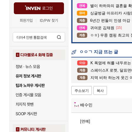
별이 하하와의 결혼을 확
연예
로그인
싱글벙글 아프리카 사람
유머
회원가입
ID/PW 찾기
6년간 편돌이 인생 마감 
계층
귀여운 김채원
[15]
연예
ㅇㅎ) 우중 캠핑 최고의 
계층
ㅇㅇㄱ 지금 뜨는 글
디아블로4 화제 집중
K 폭염에 혀를 내두르는
이슈
정보 · 뉴스 모음
스페이스X 로켓, 달표면
계층
유저 정보 게시판
지역 비하 하는게 웃긴 
계층
팁과 노하우 게시판
주소보기
복사
인증 게시물 모음
치지직 팟벤
배수민
SOOP 게시판
[연예]
커뮤니티 게시판