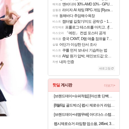
엔비디아 30%·AMD 10% - GPU 공급가 인상 보도
해외겜
라이자 AI 채팅 RPG 게임 [RyzaChat: AI] 공개
섭컬겜
동해바다 추암해수욕장
여행
챕터별 길찾기/지도 공략 (1 ~ 12장)
비스트
프롤로그 테스트를 마치고.. (feat. 리아)
리밋제로
「에린」 컨셉 포스터 공개
아스오라
중국 CXMT, D램 매출 점유율 7%…글로벌 4위로 부상
해외겜
어딘가 이상한 단서 조사
실팰
쿠를 먼저 보내서 기습하는 법
비스트
AI발 원가 압박, 메인보드값 오르나
해외겜
내차 인증
차벤
새로고침
핫딜
게시판
더보기+
[브랜드데이+슈퍼적립] [마선호 단백질] 셀렉스 프로핏 Sports WPI 드링크 초콜릿, 330ml, 12개
[8월6일 골드박스] 펩시 제로슈거 라임향, 210ml, 30개
[브랜드데이+네맴무배] 아디다스 스텝박스 2단 인클라인벤치 가정용 각도조절 벤치프레스 운동 기구 접이식 홈트
펩시제로슈거 라임향 업소용, 245ml, 30개