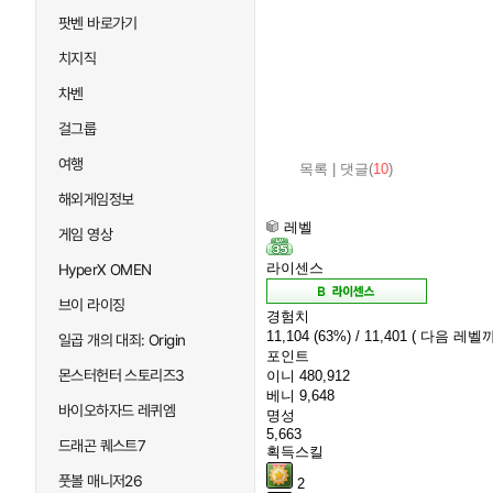
팟벤 바로가기
치지직
차벤
걸그룹
여행
목록
|
댓글(
10
)
해외게임정보
레벨
게임 영상
라이센스
HyperX OMEN
브이 라이징
경험치
11,104
(63%)
/ 11,401
( 다음 레벨까
일곱 개의 대죄: Origin
포인트
몬스터헌터 스토리즈3
이니
480,912
베니
9,648
바이오하자드 레퀴엠
명성
5,663
드래곤 퀘스트7
획득스킬
풋볼 매니저26
2