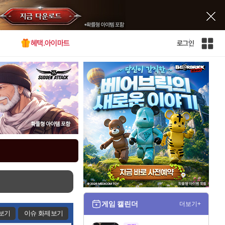
혜택.아이마트
로그인
인
벤
전
체
사
이
트
맵
게임 캘린더
더보기+
보기
이슈 화제보기