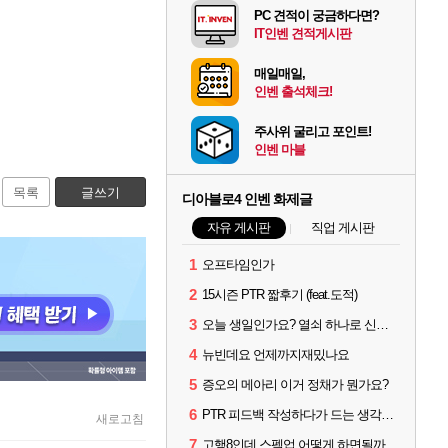
PC 견적이 궁금하다면?
IT인벤 견적게시판
매일매일,
인벤 출석체크!
주사위 굴리고 포인트!
인벤 마블
목록
글쓰기
디아블로4 인벤 화제글
자유 게시판
직업 게시판
1
오프타임인가
2
15시즌 PTR 짧후기 (feat.도적)
3
오늘 생일인가요? 열쇠 하나로 신화문장 2개 겟했습니다.
4
뉴빈데요 언제까지재밌나요
5
증오의 메아리 이거 정채가 뭔가요?
6
PTR 피드백 작성하다가 드는 생각인데
새로고침
7
고행8인데 스펙업 어떻게 하면될까요?