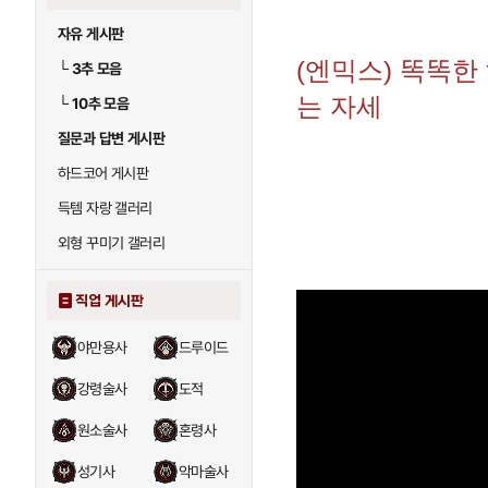
자유 게시판
(엔믹스) 똑똑한
└
3추 모음
는 자세
└
10추 모음
질문과 답변 게시판
하드코어 게시판
득템 자랑 갤러리
외형 꾸미기 갤러리
직업 게시판
야만용사
드루이드
강령술사
도적
원소술사
혼령사
성기사
악마술사