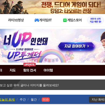
X
귀무자 신작
라이브/영상
게이밍/IT
게임스토어
지금 예판 중!
터
지도
힘의 전서
아이템
 보고 싶은 유머 글이나 이미지를 올려보세요!
오늘의 화제
주간
월간
이슈
지난 화제