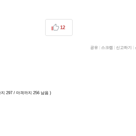
12
공유
스크랩
신고하기
지 297 / 마격까지 256 남음 )