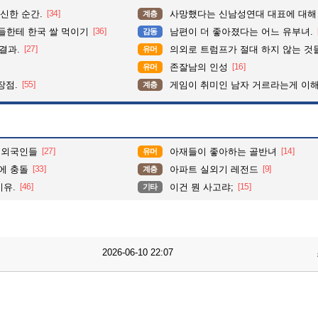
신한 순간.
[34]
사망했다는 신남성연대 대표에 대해
계층
들한테 한국 쌀 먹이기
[36]
남편이 더 좋아졌다는 어느 유부녀.
감동
결과.
[27]
의외로 트럼프가 절대 하지 않는 것
유머
존잘남의 인성
[16]
유머
장점.
[55]
게임이 취미인 남자 거르라는게 이해
계층
 외국인들
[27]
아재들이 좋아하는 골반녀
[14]
유머
에 충돌
[33]
아파트 실외기 레전드
[9]
계층
이유.
[46]
이건 뭔 사고랴;
[15]
기타
2026-06-10 22:07