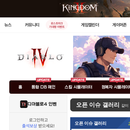
로스트아크
뉴스
커뮤니티
게임캘린더
게이머존
기대평 이벤트
홈
통합 DB 메인
스킬 시뮬레이터
정복자 시뮬레이
디아블로4 인벤
오픈 이슈 갤러리
같이
로그인하고
오픈 이슈 갤러리
출석보상
받으세요!