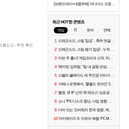
[브랜드데이+네맴무배] 아디다스 오픈백 트레이닝 헬스 장갑 통기성 더블스트랩 운동 턱걸이 풀업 웨이트 크로스핏
최근 HOT한 콘텐츠
게임
IT
유머
연예
1
드래곤소드, 스팀 '압긍'…축하 댓글 달고 게임 코드 받자!
스팸신고
추천 확인
2
드래곤소드, 스팀 평가 '압긍'...누적 판매량 20만장 돌파
3
이번 주 출시! 게임프리크 신작, '비스트 오브 리인카네이션'
4
'에이밍' 김하람, "팀 내 갈등 반성... 끝까지 뛰고 싶었다"
5
스텔라 블레이드 새 주인공 이비가 부릅니다, 'Wanna be in LOVE' 뮤비 공개
6
가레나·포켓페어, ‘팰월드 온라인’ 2026년 출시 예고
7
웹젠, 뮤 IP 신작 '뮤 테오스' 상표권 출원
8
소니 “PS 디스크 중단, 사업 영향 없다”
9
디바 잇는 '오버워치 한국 영웅', 메카 파일럿 디몬 나온다
10
‘아키에이지 S: 자유의 해협’ PC MMORPG로 개발한다